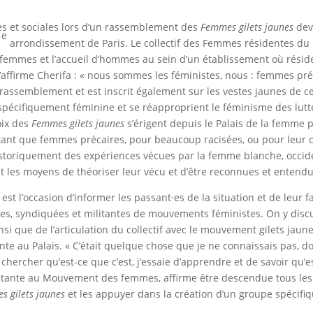
tes et sociales lors d’un rassemblement des
Femmes gilets jaunes
deva
e
1
arrondissement de Paris. Le collectif des Femmes résidentes du 
s femmes et l’accueil d’hommes au sein d’un établissement où rés
’affirme Cherifa : « nous sommes les féministes, nous : femmes pr
rassemblement et est inscrit également sur les vestes jaunes de ce
é spécifiquement féminine et se réapproprient le féminisme des lut
oix des
Femmes gilets jaunes
s’érigent depuis le Palais de la femme
n tant que femmes précaires, pour beaucoup racisées, ou pour leur 
istoriquement des expériences vécues par la femme blanche, occide
t les moyens de théoriser leur vécu et d’être reconnues et entend
t l’occasion d’informer les passant·es de la situation et de leur f
unes, syndiquées et militantes de mouvements féministes. On y disc
 que de l’articulation du collectif avec le mouvement gilets jaunes 
e au Palais. « C’était quelque chose que je ne connaissais pas, d
 chercher qu’est-ce que c’est, j’essaie d’apprendre et de savoir qu’e
militante au Mouvement des femmes, affirme être descendue tous les
s gilets jaunes
et les appuyer dans la création d’un groupe spécifiq