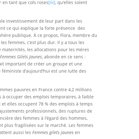
r en tant que cols roses
[iii]
, qu’elles soient
le investissement de leur part dans les
ment ce qui explique la forte présence des
sphère publique. À ce propos, Flora, membre du
es femmes, c’est plus dur. Il y a tous les
maternités, les allocations pour les mères
f
Femmes Gilets Jaunes
, abonde en ce sens :
tait important de créer un groupe et une
 féministe d’aujourd’hui est une lutte des
 femmes pauvres en France contre 4,2 millions
s à occuper des emplois temporaires, à faible
]
et elles occupent 78 % des emplois à temps
 ajustements professionnels, des ruptures de
inancière des femmes à l’égard des hommes,
ant plus fragilisées sur le marché. Les femmes
attent aussi les
Femmes gilets jaunes
en