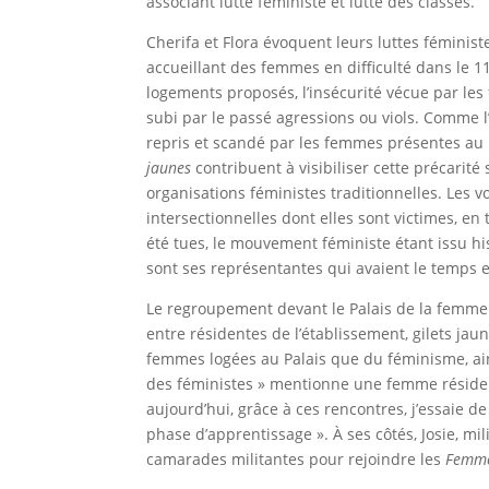
associant lutte féministe et lutte des classes.
Cherifa et Flora évoquent leurs luttes féminis
accueillant des femmes en difficulté dans le 1
logements proposés, l’insécurité vécue par le
subi par le passé agressions ou viols. Comme l
repris et scandé par les femmes présentes au 
jaunes
contribuent à visibiliser cette précarit
organisations féministes traditionnelles. Les v
intersectionnelles dont elles sont victimes, e
été tues, le mouvement féministe étant issu h
sont ses représentantes qui avaient le temps e
Le regroupement devant le Palais de la femme es
entre résidentes de l’établissement, gilets ja
femmes logées au Palais que du féminisme, ainsi
des féministes » mentionne une femme résident
aujourd’hui, grâce à ces rencontres, j’essaie de
phase d’apprentissage ». À ses côtés, Josie, 
camarades militantes pour rejoindre les
Femme