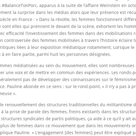
BalanceTonPorc, apparus à la suite de l’affaire Weinstein en octo
ent la surprise dans les médias alors que leur présence est récurre
siècle en France : « Dans la révolte, les femmes fonctionnent diff
e sont elles qui prennent le devant de la scène, exhortent les hom
vec efficacité l’investissement des femmes dans des mobilisations re
ion controversée des femmes mobilisées à travers l’histoire éclaire 
ritiques liées à leur exposition médiatique notamment. Lorsque le
 à en faire partie, parmi huit les personnes désignées.
 femmes médiatisées au sein du mouvement, elles sont nombreuses 
er une voix et de mettre en commun des expériences. Les ronds-po
généralement pas de développer des connaissances sur le féminism
ce. Pauline abonde en ce sens : sur le rond-point, « il n’y a pas à
ômeuse ».
le renouvellement des structures traditionnelles du militantisme du 
 à la prise de parole des femmes, freins existants dans les structure
tructures syndicales de partis politiques, ça aide à ce qu’il y ait
peu plus de femmes dans ce mouvement que dans les mouvements org
xplique Pauline. « L’engagement [des femmes] peut être expliqué par 