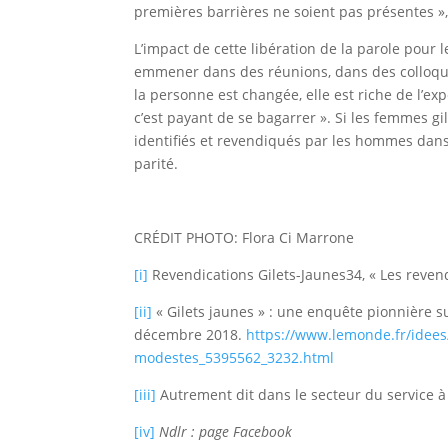
premières barrières ne soient pas présentes »,
L’impact de cette libération de la parole pour 
emmener dans des réunions, dans des colloques e
la personne est changée, elle est riche de l’exp
c’est payant de se bagarrer ». Si les femmes g
identifiés et revendiqués par les hommes dan
parité.
CRÉDIT PHOTO: Flora Ci Marrone
[i]
Revendications Gilets-Jaunes34, « Les revend
[ii]
« Gilets jaunes » : une enquête pionnière su
décembre 2018.
https://www.lemonde.fr/idees/
modestes_5395562_3232.html
[iii]
Autrement dit dans le secteur du service 
[iv]
Ndlr : page Facebook