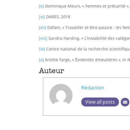
[v]
Dominique Meurs, « Femmes et précarité »
[vi]
DARES, 2018
[vii]
Oxfam, « Travailler et être pauvre : les f
[viii]
Sandra Harding, « L’instabilité des catégor
[ix]
Centre national de la recherche scientifiqu
[x]
Arlette Farge, « Évidentes émeutières », in Na
Auteur
Rédaction
View all posts