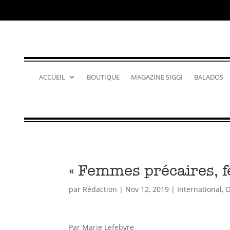
ACCUEIL
BOUTIQUE
MAGAZINE SIGGI
BALADOS
« Femmes précaires, 
par
Rédaction
|
Nov 12, 2019
|
International
,
O
Par Marie Lefebvre