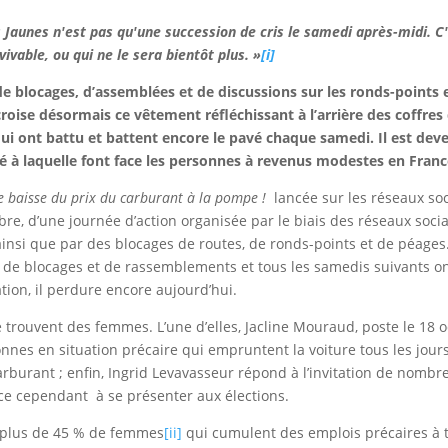
Jaunes n'est pas qu'une succession de cris le samedi après-midi. C'
ivable, ou qui ne le sera bientôt plus. »
[i]
 blocages, d’assemblées et de discussions sur les ronds-points et
roise désormais ce vêtement réfléchissant à l’arrière des coffres
 qui ont battu et battent encore le pavé chaque samedi. Il est de
ité à laquelle font face les personnes à revenus modestes en Franc
 baisse du prix du carburant à la pompe !
lancée sur les réseaux soc
bre, d’une journée d’action organisée par le biais des réseaux soc
 ainsi que par des blocages de routes, de ronds-points et de péages
s de blocages et de rassemblements et tous les samedis suivants
tion, il perdure encore aujourd’hui.
 se trouvent des femmes. L’une d’elles, Jacline Mouraud, poste le 18
es en situation précaire qui empruntent la voiture tous les jours ; 
arburant ; enfin, Ingrid Levavasseur répond à l’invitation de nombr
ce cependant à se présenter aux élections.
 plus de 45 % de femmes
[ii]
qui cumulent des emplois précaires à t