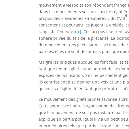
mouvement #MeToo et son répondant français #
dans les mouvements sociaux suscite régulièrem
e
propos des « évidentes émeutières » du XVIII
consentent et pourtant les jugent. D’emblée, c
rangs de l’émeute »
[x]
. Ces propos illustrent a
sphère privée du fait de la précarité. La posit
du mouvement des gilets jaunes, victimes de c
paroles, elles ne sont désormais plus que deux
Malgré les critiques auxquelles font face les
tant que femme gilet jaune permet de se donn
espaces de politisation. S’ils ne permettent 
ils contribuent à se donner une voix et une pla
qu’on a sa légitimité en tant que précaire, ch
Le mouvement des gilets jaunes favorise alors 
Cette souplesse libère l’organisation des freins
que le mouvement ne soit pas instauré par les s
explique en partie pourquoi il y a un petit 
intermédiaires tels que partis et syndicats » e