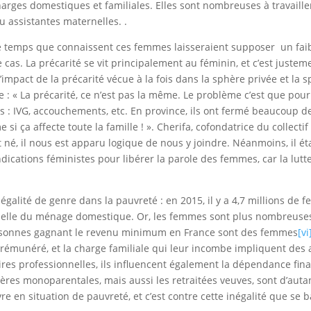
harges domestiques et familiales. Elles sont nombreuses à travaille
u assistantes maternelles. .
e temps que connaissent ces femmes laisseraient supposer un faib
 cas. La précarité se vit principalement au féminin, et c’est juste
mpact de la précarité vécue à la fois dans la sphère privée et la 
 : « La précarité, ce n’est pas la même. Le problème c’est que pour l
 IVG, accouchements, etc. En province, ils ont fermé beaucoup de 
e si ça affecte toute la famille ! ». Cherifa, cofondatrice du collecti
 né, il nous est apparu logique de nous y joindre. Néanmoins, il é
dications féministes pour libérer la parole des femmes, car la lutte
égalité de genre dans la pauvreté : en 2015, il y a 4,7 millions de
’échelle du ménage domestique. Or, les femmes sont plus nombreuse
ersonnes gagnant le revenu minimum en France sont des femmes
[vi
n rémunéré, et la charge familiale qui leur incombe impliquent des
ctoires professionnelles, ils influencent également la dépendance f
 mères monoparentales, mais aussi les retraitées veuves, sont d’aut
 en situation de pauvreté, et c’est contre cette inégalité que se b