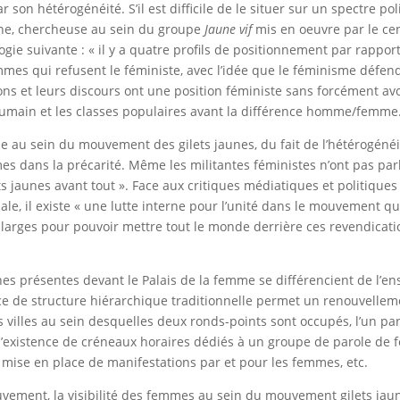
n hétérogénéité. S’il est difficile de le situer sur un spectre politi
line, chercheuse au sein du groupe
Jaune vif
mis en oeuvre par le c
ie suivante : « il y a quatre profils de positionnement par rapport
emmes qui refusent le féministe, avec l’idée que le féminisme défen
s et leurs discours ont une position féministe sans forcément avoi
’humain et les classes populaires avant la différence homme/femme.
 au sein du mouvement des gilets jaunes, du fait de l’hétérogénéi
mes dans la précarité. Même les militantes féministes n’ont pas pa
ets jaunes avant tout ». Face aux critiques médiatiques et politiqu
ale, il existe « une lutte interne pour l’unité dans le mouvement qu
larges pour pouvoir mettre tout le monde derrière ces revendicatio
nnes présentes devant le Palais de la femme se différencient de l
ce de structure hiérarchique traditionnelle permet un renouvellem
 villes au sein desquelles deux ronds-points sont occupés, l’un par
existence de créneaux horaires dédiés à un groupe de parole de f
mise en place de manifestations par et pour les femmes, etc.
ement, la visibilité des femmes au sein du mouvement gilets jaunes