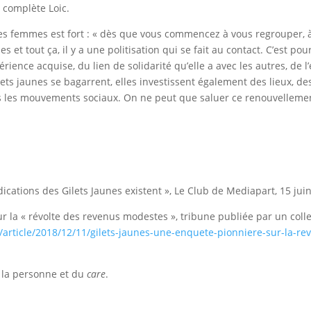
 complète Loic.
les femmes est fort : « dès que vous commencez à vous regrouper, à 
t tout ça, il y a une politisation qui se fait au contact. C’est po
érience acquise, du lien de solidarité qu’elle a avec les autres, de 
ilets jaunes se bagarrent, elles investissent également des lieux, 
s les mouvements sociaux. On ne peut que saluer ce renouvellemen
ications des Gilets Jaunes existent », Le Club de Mediapart, 15 jui
r la « révolte des revenus modestes », tribune publiée par un colle
article/2018/12/11/gilets-jaunes-une-enquete-pionniere-sur-la-re
à la personne et du
care
.