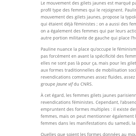
Le mouvement des gilets jaunes est marqué par so
profil type des femmes qui le rejoignent. Pau
mouvement des gilets jaunes, propose la typolog
qui étaient déjà féministes ; on a aussi des f
on a également des femmes qui par leurs action
autre portion militante de gauche qui place l
Pauline nuance la place qu’occupe le féminisme
pas forcément en avant la spécificité des fem
elles ne sont pas là pour ça, mais pour les gil
aux formes traditionnelles de mobilisation soci
revendications communes assez fluides, assez 
groupe
Jaune vif
du CNRS.
À cet égard, les femmes gilets jaunes parisie
revendications féministes. Cependant, l’absen
empruntent des formes multiples : il existe des
femmes, mais on peut mentionner également l’
femmes dans les manifestations du samedi, la 
Quelles que soient les formes données au mouv