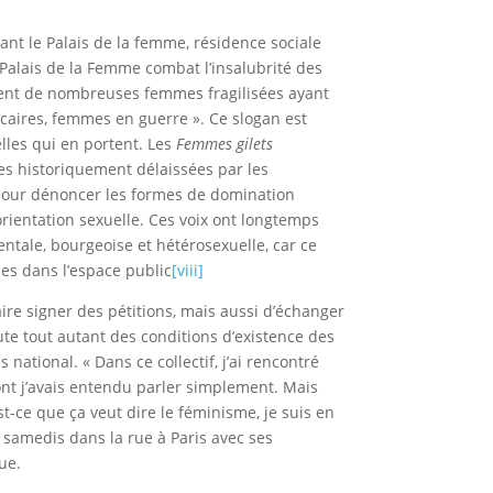
nt le Palais de la femme, résidence sociale
Palais de la Femme combat l’insalubrité des
ident de nombreuses femmes fragilisées ayant
écaires, femmes en guerre ». Ce slogan est
lles qui en portent. Les
Femmes gilets
tes historiquement délaissées par les
 pour dénoncer les formes de domination
orientation sexuelle. Ces voix ont longtemps
ntale, bourgeoise et hétérosexuelle, car ce
ues dans l’espace public
[viii]
aire signer des pétitions, mais aussi d’échanger
ute tout autant des conditions d’existence des
national. « Dans ce collectif, j’ai rencontré
ont j’avais entendu parler simplement. Mais
st-ce que ça veut dire le féminisme, je suis en
 samedis dans la rue à Paris avec ses
ue.