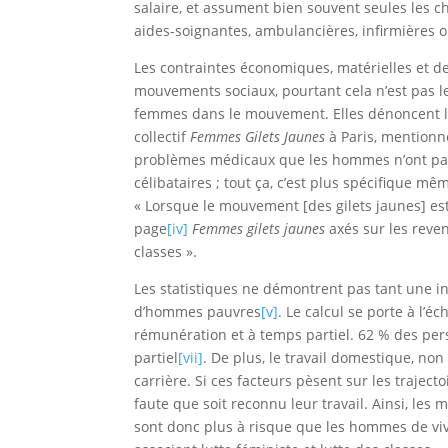
salaire, et assument bien souvent seules les c
aides-soignantes, ambulancières, infirmières o
Les contraintes économiques, matérielles et d
mouvements sociaux, pourtant cela n’est pas le
femmes dans le mouvement. Elles dénoncent l’i
collectif
Femmes Gilets Jaunes
à Paris, mentionne
problèmes médicaux que les hommes n’ont pas :
célibataires ; tout ça, c’est plus spécifique mêm
« Lorsque le mouvement [des gilets jaunes] est
page
[iv]
Femmes gilets jaunes
axés sur les reven
classes ».
Les statistiques ne démontrent pas tant une in
d’hommes pauvres
[v]
. Le calcul se porte à l
rémunération et à temps partiel. 62 % des p
partiel
[vii]
. De plus, le travail domestique, no
carrière. Si ces facteurs pèsent sur les traje
faute que soit reconnu leur travail. Ainsi, les
sont donc plus à risque que les hommes de vivre