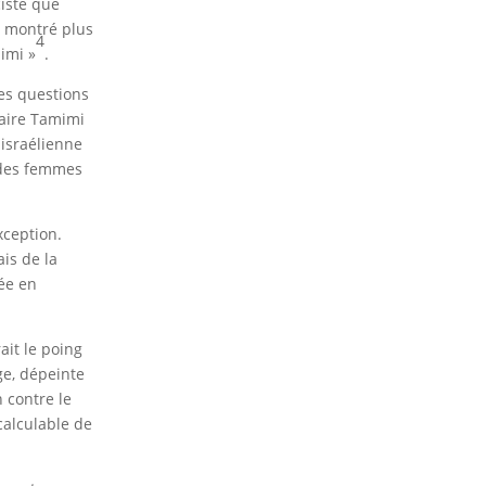
ciste que
a montré plus
4
imi »
.
es questions
faire Tamimi
 israélienne
e des femmes
xception.
ais de la
gée en
ait le poing
ge, dépeinte
 contre le
calculable de