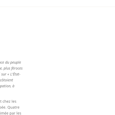
ance du peuple
e, plus féroces
sur « L'État-
 côtoient
pation, à
t chez les
upée. Quatre
rimée par les