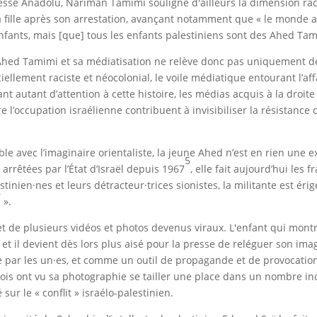
esse Anadolu, Nariman Tamimi souligne d'ailleurs la dimension ra
sa fille après son arrestation, avançant notamment que « le monde 
enfants, mais [que] tous les enfants palestiniens sont des Ahed Tam
Ahed Tamimi et sa médiatisation ne relève donc pas uniquement d
iellement raciste et néocolonial, le voile médiatique entourant l’af
nt autant d’attention à cette histoire, les médias acquis à la droite
e l’occupation israélienne contribuent à invisibiliser la résistanc
e avec l’imaginaire orientaliste, la jeune Ahed n’est en rien une e
5
rêtées par l’État d’Israël depuis 1967
, elle fait aujourd’hui les fr
stinien·nes et leurs détracteur·trices sionistes, la militante est éri
6
».
bjet de plusieurs vidéos et photos devenus viraux. L'enfant qui montr
et il devient dès lors plus aisé pour la presse de reléguer son ima
e par les un·es, et comme un outil de propagande et de provocation
mois ont vu sa photographie se tailler une place dans un nombre in
sur le « conflit » israélo-palestinien.