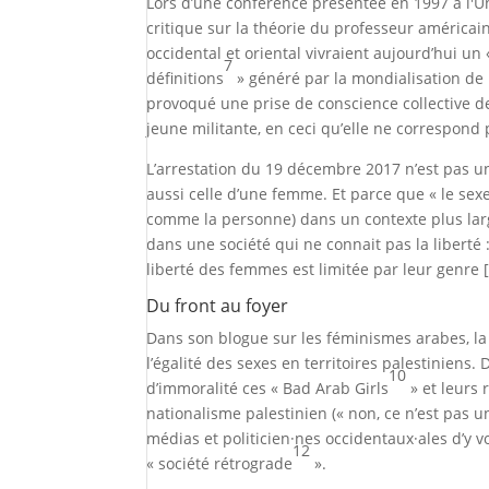
Lors d’une conférence présentée en 1997 à l'Uni
critique sur la théorie du professeur américai
occidental et oriental vivraient aujourd’hui un «
7
définitions
» généré par la mondialisation de 
provoqué une prise de conscience collective de
jeune militante, en ceci qu’elle ne correspo
L’arrestation du 19 décembre 2017 n’est pas un
aussi celle d’une femme. Et parce que « le se
comme la personne) dans un contexte plus larg
dans une société qui ne connait pas la liberté
liberté des femmes est limitée par leur genre [
Du front au foyer
Dans son blogue sur les féminismes arabes, la 
l’égalité des sexes en territoires palestiniens
10
d’immoralité ces « Bad Arab Girls
» et leurs 
nationalisme palestinien (« non, ce n’est pas u
médias et politicien·nes occidentaux·ales d’
12
« société rétrograde
».