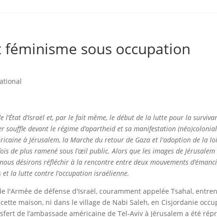
et féminisme sous occupation
ational
l’État d’Israël et, par le fait même, le début de la lutte pour la surviv
er souffle devant le régime d’apartheid et sa manifestation (néo)colonial
icaine à Jérusalem, la Marche du retour de Gaza et l'adoption de la loi 
e fois de plus ramené sous l’œil public. Alors que les images de Jérusalem
 nous désirons réfléchir à la rencontre entre deux mouvements d’émanci
 et la lutte contre l’occupation israélienne.
 de l'Armée de défense d'Israël, couramment appelée Tsahal, entren
 cette maison, ni dans le village de Nabi Saleh, en Cisjordanie occ
ansfert de l’ambassade américaine de Tel-Aviv à Jérusalem a été rép