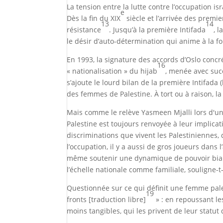
La tension entre la lutte contre l’occupation is
e
Dès la fin du XIX
siècle et l’arrivée des premi
13
14
résistance
. Jusqu’à la première Intifada
, 
le désir d’auto-détermination qui anime à la fo
En 1993, la signature des accords d’Oslo conc
16
« nationalisation » du hijab
, menée avec suc
s’ajoute le lourd bilan de la première Intifada
des femmes de Palestine. À tort ou à raison, la
Mais comme le relève Yasmeen Mjalli lors d'un
Palestine est toujours renvoyée à leur implicat
discriminations que vivent les Palestiniennes, d
l’occupation, il y a aussi de gros joueurs dans
même soutenir une dynamique de pouvoir biais
l’échelle nationale comme familiale, souligne-t-
Questionnée sur ce qui définit une femme pal
19
fronts [traduction libre]
» : en repoussant les
moins tangibles, qui les privent de leur statut 