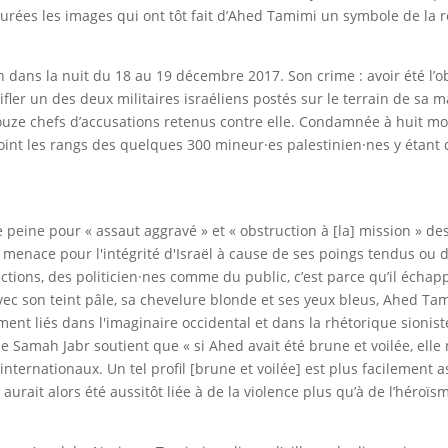
pturées les images qui ont tôt fait d’Ahed Tamimi un symbole de la 
on dans la nuit du 18 au 19 décembre 2017. Son crime : avoir été l’o
ifler un des deux militaires israéliens postés sur le terrain de sa m
uze chefs d’accusations retenus contre elle. Condamnée à huit mo
joint les rangs des quelques 300 mineur·es palestinien·nes y étant 
e peine pour « assaut aggravé » et « obstruction à [la] mission » de
 menace pour l'intégrité d'Israël à cause de ses poings tendus ou d
actions, des politicien·nes comme du public, c’est parce qu’il échap
c son teint pâle, sa chevelure blonde et ses yeux bleus, Ahed Tam
ment liés dans l'imaginaire occidental et dans la rhétorique sionist
ne Samah Jabr soutient que « si Ahed avait été brune et voilée, elle 
ternationaux. Un tel profil [brune et voilée] est plus facilement a
 aurait alors été aussitôt liée à de la violence plus qu’à de l’héro