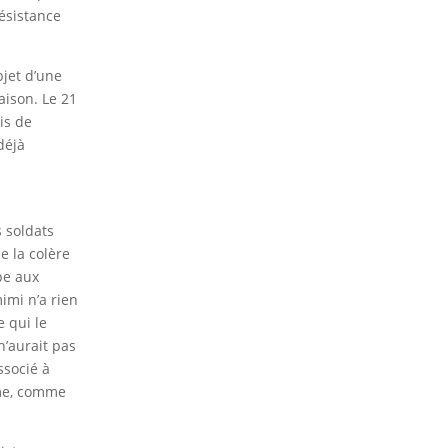
résistance
bjet d’une
aison. Le 21
is de
déjà
s soldats
e la colère
pe aux
imi n’a rien
e qui le
n’aurait pas
ssocié à
ïsme, comme