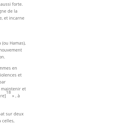
aussi forte.
gne de la
e, et incarne
a (ou Hamas),
u mouvement
on.
femmes en
iolences et
 par
r maintenir et
18
re]
» , à
bat sur deux
 celles,