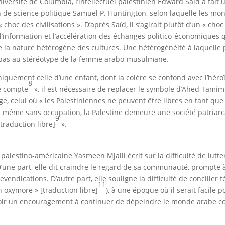
versité de Columbia, l’intellectuel palestinien Edward Saïd a fait 
n de science politique Samuel P. Huntington, selon laquelle les mo
 choc des civilisations ». D’après Saïd, il s’agirait plutôt d’un « cho
l’information et l’accélération des échanges politico-économiques q
 la nature hétérogène des cultures. Une hétérogénéité à laquelle p
nd pas au stéréotype de la femme arabo-musulmane.
iquement celle d’une enfant, dont la colère se confond avec l’héroï
8
xe compte
», il est nécessaire de replacer le symbole d’Ahed Tamimi
e, celui où « les Palestiniennes ne peuvent être libres en tant q
 : même sans occupation, la Palestine demeure une société patriarc
9
traduction libre]
».
palestino-américaine Yasmeen Mjalli écrit sur la difficulté de lutte
. D’une part, elle dit craindre le regard de sa communauté, prompte 
revendications. D’autre part, elle souligne la difficulté de concilier
11
n oxymore » [traduction libre]
), à une époque où il serait facile p
y voir un encouragement à continuer de dépeindre le monde arabe