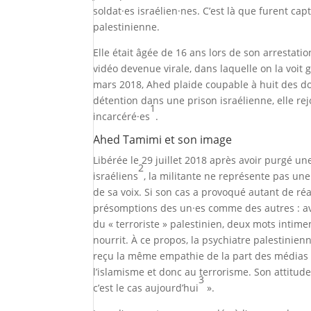
soldat·es israélien·nes. C’est là que furent ca
palestinienne.
Elle était âgée de 16 ans lors de son arrestati
vidéo devenue virale, dans laquelle on la voit g
mars 2018, Ahed plaide coupable à huit des do
détention dans une prison israélienne, elle re
1
incarcéré·es
.
Ahed Tamimi et son image
Libérée le 29 juillet 2018 après avoir purgé un
2
israéliens
, la militante ne représente pas une
de sa voix. Si son cas a provoqué autant de ré
présomptions des un·es comme des autres : ave
du « terroriste » palestinien, deux mots intime
nourrit. À ce propos, la psychiatre palestinien
reçu la même empathie de la part des médias in
l’islamisme et donc au terrorisme. Son attitude
3
c’est le cas aujourd’hui
».