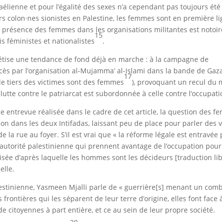
raélienne et pour l’égalité des sexes n’a cependant pas toujours été 
ers colon·nes sionistes en Palestine, les femmes sont en première li
la présence des femmes dans les organisations militantes est notoir
15
is féministes et nationalistes
.
rétise une tendance de fond déjà en marche : à la campagne de
cès par l’organisation al-Mujamma’ al-Islami dans la bande de Gaz
17
 (le tiers des victimes sont des femmes
), provoquant un recul d
 lutte contre le patriarcat est subordonnée à celle contre l’occupati
e entrevue réalisée dans le cadre de cet article, la question des 
ion dans les deux Intifadas, laissant peu de place pour parler des v
e la rue au foyer. S’il est vrai que « la réforme légale est entravée
 l’autorité palestinienne qui prennent avantage de l’occupation pou
ée d’après laquelle les hommes sont les décideurs [traduction lib
elle.
estinienne, Yasmeen Mjalli parle de « guerrière[s] menant un com
 frontières qui les séparent de leur terre d’origine, elles font face à
de citoyennes à part entière, et ce au sein de leur propre société.