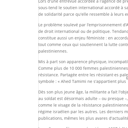
Lors d'une entrevue accordée à l'agence de pr
sous-tend le soutien international accordé à 
de solidarité parce qu'elle ressemble à leurs 
Le problème soulevé par l’emprisonnement d’
de droit international ou de politique. Tendanc
constitue aussi un enjeu féministe : en accorda
tout comme ceux qui soutiennent la lutte contr
palestiniennes.
Mis à part son apparence physique, incompatibl
Comme plus de 10 000 femmes palestiniennes ar
résistance. Partagée entre les résistant·es pale
symbole : « Ahed Tamimi ne s'appartient plus
Dès son plus jeune âge, la militante a fait l'o
au soldat est désormais adulte – ou presque –, 
comme le visage de la résistance palestinienn
régime israélien par les autres. Les derniers 
publications, mêmes les plus avares d'actualité 