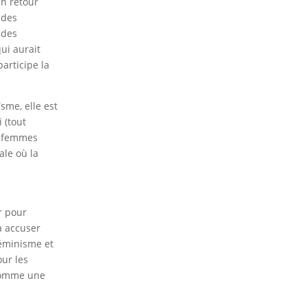
un retour
ndes
c des
ui aurait
articipe la
sme, elle est
 (tout
ue femmes
ale où la
r pour
à accuser
 féminisme et
our les
 comme une