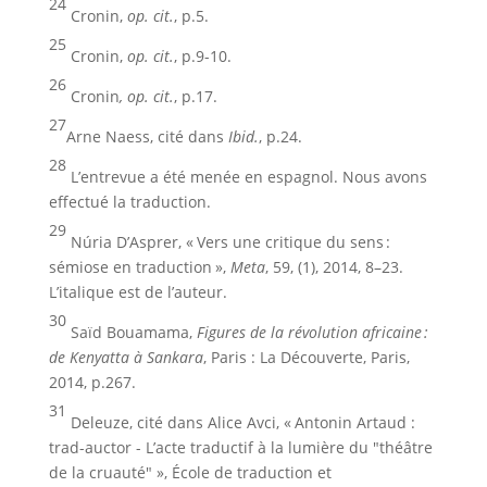
24
Cronin,
op. cit.
, p.5.
25
Cronin,
op. cit.
, p.9-10.
26
Cronin
, op. cit.
, p.17.
27
Arne Naess, cité dans
Ibid.
, p.24.
28
L’entrevue a été menée en espagnol. Nous avons
effectué la traduction.
29
Núria D’Asprer, « Vers une critique du sens :
sémiose en traduction »,
Meta
, 59, (1), 2014, 8–23.
L’italique est de l’auteur.
30
Saïd Bouamama,
Figures de la révolution africaine
:
de Kenyatta à Sankara
, Paris : La Découverte, Paris,
2014, p.267.
31
Deleuze, cité dans Alice Avci, « Antonin Artaud :
trad-auctor - L’acte traductif à la lumière du "théâtre
de la cruauté" », École de traduction et