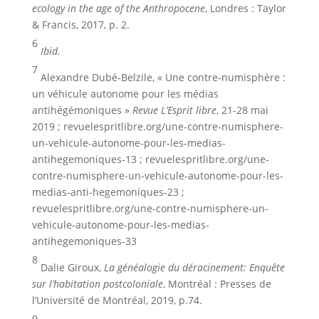
ecology in the age of the Anthropocene
, Londres : Taylor
& Francis, 2017, p. 2.
6
Ibid.
7
Alexandre Dubé-Belzile, « Une contre-numisphère :
un véhicule autonome pour les médias
antihégémoniques »
Revue L’Esprit libre
, 21-28 mai
2019 ; revuelespritlibre.org/une-contre-numisphere-
un-vehicule-autonome-pour-les-medias-
antihegemoniques-13 ; revuelespritlibre.org/une-
contre-numisphere-un-vehicule-autonome-pour-les-
medias-anti-hegemoniques-23 ;
revuelespritlibre.org/une-contre-numisphere-un-
vehicule-autonome-pour-les-medias-
antihegemoniques-33
8
Dalie Giroux,
La généalogie du déracinement: Enquête
sur l’habitation postcoloniale
, Montréal : Presses de
l’Université de Montréal, 2019, p.74.
9