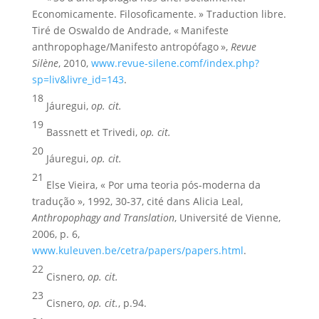
Economicamente. Filosoficamente. » Traduction libre.
Tiré de Oswaldo de Andrade, « Manifeste
anthropophage/Manifesto antropófago »,
Revue
Silène
, 2010,
www.revue-silene.comf/index.php?
sp=liv&livre_id=143
.
18
Jáuregui,
op. cit.
19
Bassnett et Trivedi,
op. cit.
20
Jáuregui,
op. cit.
21
Else Vieira, « Por uma teoria pós-moderna da
tradução », 1992, 30‑37, cité dans Alicia Leal,
Anthropophagy and Translation
, Université de Vienne,
2006, p. 6,
www.kuleuven.be/cetra/papers/papers.html
.
22
Cisnero,
op. cit.
23
Cisnero,
op. cit.
, p.94.