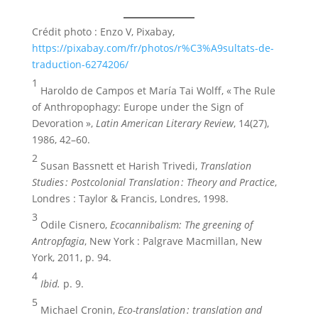
Crédit photo : Enzo V, Pixabay,
https://pixabay.com/fr/photos/r%C3%A9sultats-de-
traduction-6274206/
1
Haroldo de Campos et María Tai Wolff, « The Rule
of Anthropophagy: Europe under the Sign of
Devoration »,
Latin American Literary Review
, 14(27),
1986, 42–60.
2
Susan Bassnett et Harish Trivedi,
Translation
Studies
: Postcolonial Translation
: Theory and Practice
,
Londres : Taylor & Francis, Londres, 1998.
3
Odile Cisnero,
Ecocannibalism: The greening of
Antropfagia
, New York : Palgrave Macmillan, New
York, 2011, p. 94.
4
Ibid.
p. 9.
5
Michael Cronin,
Eco-translation
: translation and