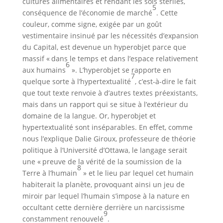
cultures alimentaires et rendant les sols stériles,
5
conséquence de l’économie de marché
. Cette
couleur, comme signe, exigée par un goût
vestimentaire insinué par les nécessités d’expansion
du Capital, est devenue un hyperobjet parce que
massif « dans le temps et dans l’espace relativement
6
aux humains
». L’hyperobjet se rapporte en
7
quelque sorte à l’hypertextualité
, c’est-à-dire le fait
que tout texte renvoie à d’autres textes préexistants,
mais dans un rapport qui se situe à l’extérieur du
domaine de la langue. Or, hyperobjet et
hypertextualité sont inséparables. En effet, comme
nous l’explique Dalie Giroux, professeure de théorie
politique à l’Université d’Ottawa, le langage serait
une « preuve de la vérité de la soumission de la
8
Terre à l’humain
» et le lieu par lequel cet humain
habiterait la planète, provoquant ainsi un jeu de
miroir par lequel l’humain s’impose à la nature en
occultant cette dernière derrière un narcissisme
9
constamment renouvelé
.