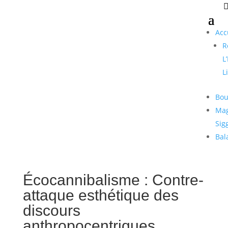
Acc
R
L
L
Bou
Mag
Sig
Bal
Écocannibalisme : Contre-
attaque esthétique des
discours
anthropocentriques