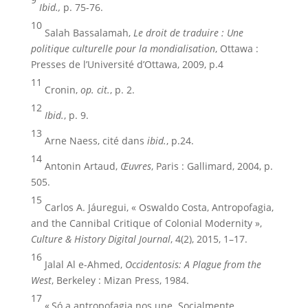
Ibid.,
p. 75-76.
10
Salah Bassalamah,
Le droit de traduire : Une
politique culturelle pour la mondialisation
, Ottawa :
Presses de l’Université d’Ottawa, 2009, p.4
11
Cronin,
op. cit.
, p. 2.
12
Ibid.
, p. 9.
13
Arne Naess, cité dans
ibid.
, p.24.
14
Antonin Artaud,
Œuvres
, Paris : Gallimard, 2004, p.
505.
15
Carlos A. Jáuregui, « Oswaldo Costa, Antropofagia,
and the Cannibal Critique of Colonial Modernity »,
Culture & History Digital Journal
, 4(2), 2015, 1–17.
16
Jalal Al e-Ahmed,
Occidentosis: A Plague from the
West
, Berkeley : Mizan Press, 1984.
17
« Só a antropofagia nos une. Socialmente.