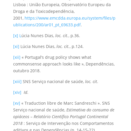
Lisboa : União Europeia, Observatório Europeu da
Droga e da Toxicodependência,
2001,
https://www.emcdda.europa.eu/system/files/p
ublications/200/ar01_pt_69633.pdf
.
[x]
L
úcia Nunes Dias,
loc. cit.
, p.36.
[xi]
Lúcia Nunes Dias,
loc. cit.
, p.124.
[xii]
« Portugal’s drug policy shows what
commonsense approach looks like », Dependências,
outubro 2018.
[xiii]
SNS Serviço nacional de saúde,
loc. cit
.
[xiv]
Id
.
[xv]
« Traduction libre de Marc Sandreschi ». SNS
Serviço nacional de saúde,
Estimativa do consumo de
opi
áceos
–
Relat
ório Científico Portugal Continental
2018
: Serviço de Intervenção nos Comportamentos
aditivos e nas Dependências (p. 14-15-22),