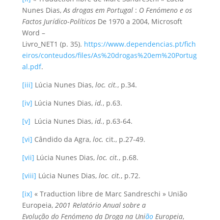
Nunes Dias,
As drogas em Portugal
:
O Fenómeno e os
Factos Jurídico
-
Políticos
De 1970 a 2004, Microsoft
Word –
Livro_NET1 (p. 35).
https://www.dependencias.pt/fich
eiros/conteudos/files/As%20drogas%20em%20Portug
al.pdf
.
[iii]
Lúcia Nunes Dias,
loc. cit.
, p.34.
[iv]
Lúcia Nunes Dias,
id.
, p.63.
[v]
Lúcia Nunes Dias,
id.
, p.63-64.
[vi]
Cândido da Agra,
loc.
cit., p.27-49.
[vii]
Lúcia Nunes Dias,
loc. cit.
, p.68.
[viii]
Lúcia Nunes Dias,
loc. cit.
, p.72.
[ix]
« Traduction libre de Marc Sandreschi » União
Europeia,
2001 Relat
ório Anual sobre a
Evoluç
ão
do
Fenómeno da Droga na Uni
ão
Europeia
,