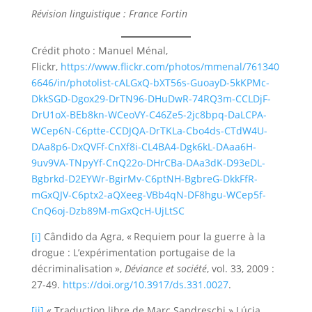
Révision linguistique : France Fortin
Crédit photo : Manuel Ménal,
Flickr,
https://www.flickr.com/photos/mmenal/761340
6646/in/photolist-cALGxQ-bXT56s-GuoayD-5kKPMc-
DkkSGD-Dgox29-DrTN96-DHuDwR-74RQ3m-CCLDjF-
DrU1oX-BEb8kn-WCeoVY-C46Ze5-2jc8bpq-DaLCPA-
WCep6N-C6ptte-CCDJQA-DrTKLa-Cbo4ds-CTdW4U-
DAa8p6-DxQVFf-CnXf8i-CL4BA4-Dgk6kL-DAaa6H-
9uv9VA-TNpyYf-CnQ22o-DHrCBa-DAa3dK-D93eDL-
Bgbrkd-D2EYWr-BgirMv-C6ptNH-BgbreG-DkkFfR-
mGxQJV-C6ptx2-aQXeeg-VBb4qN-DF8hgu-WCep5f-
CnQ6oj-Dzb89M-mGxQcH-UjLtSC
[i]
Cândido da Agra, « Requiem pour la guerre à la
drogue : L’expérimentation portugaise de la
décriminalisation »,
Déviance et société
, vol. 33, 2009 :
27-49.
https://doi.org/10.3917/ds.331.0027
.
[ii]
« Traduction libre de Marc Sandreschi » Lúcia