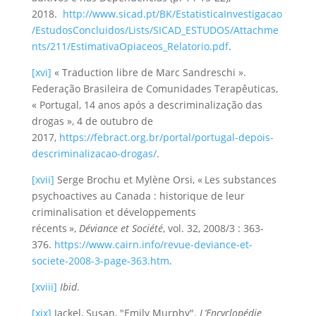
2018.
http://www.sicad.pt/BK/EstatisticaInvestigacao
/EstudosConcluidos/Lists/SICAD_ESTUDOS/Attachme
nts/211/EstimativaOpiaceos_Relatorio.pdf
.
[xvi]
« Traduction libre de Marc Sandreschi ».
Federação Brasileira de Comunidades Terapêuticas,
« Portugal, 14 anos após a descriminalização das
drogas », 4 de outubro de
2017,
https://febract.org.br/portal/portugal-depois-
descriminalizacao-drogas/
.
[xvii]
Serge Brochu et Mylène Orsi, « Les substances
psychoactives au Canada : historique de leur
criminalisation et développements
récents »,
Déviance et Société
, vol. 32, 2008/3 : 363-
376.
https://www.cairn.info/revue-deviance-et-
societe-2008-3-page-363.htm
.
[xviii]
Ibid
.
[xix]
Jackel, Susan, "Emily Murphy".
L’Encyclopédie