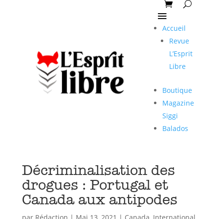
Accueil
Revue
L’Esprit
Libre
Boutique
Magazine
Siggi
Balados
Décriminalisation des
drogues : Portugal et
Canada aux antipodes
par
Rédaction
|
Mai 13, 2021
|
Canada
,
International
,