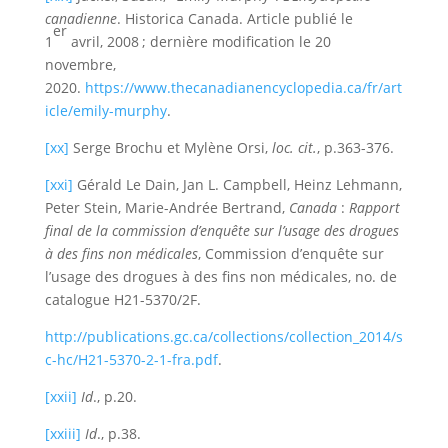
canadienne
. Historica Canada. Article publié le
er
1
avril, 2008 ; dernière modification le 20
novembre,
2020.
https://www.thecanadianencyclopedia.ca/fr/art
icle/emily-murphy
.
[xx]
Serge Brochu et Mylène Orsi,
loc. cit.
, p.363-376.
[xxi]
Gérald Le Dain, Jan L. Campbell, Heinz Lehmann,
Peter Stein, Marie-Andrée Bertrand,
Canada
:
Rapport
final de la commission d’enquête sur l’usage des drogues
à des fins non médicales
, Commission d’enquête sur
l’usage des drogues à des fins non médicales, no. de
catalogue H21-5370/2F.
http://publications.gc.ca/collections/collection_2014/s
c-hc/H21-5370-2-1-fra.pdf
.
[xxii]
Id
., p.20.
[xxiii]
Id
., p.38.