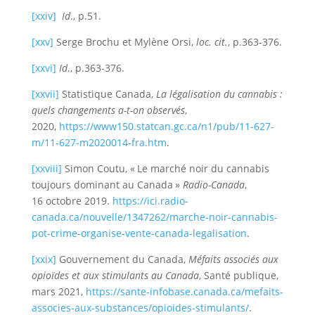
[xxiv]
Id
., p.51.
[xxv]
Serge Brochu et Mylène Orsi,
loc. cit.
, p.363-376.
[xxvi]
Id
., p.363-376.
[xxvii]
Statistique Canada,
La légalisation du cannabis :
quels changements a-t-on observés
,
2020,
https://www150.statcan.gc.ca/n1/pub/11-627-
m/11-627-m2020014-fra.htm
.
[xxviii]
Simon Coutu, « Le marché noir du cannabis
toujours dominant au Canada »
Radio-Canada
,
16 octobre 2019.
https://ici.radio-
canada.ca/nouvelle/1347262/marche-noir-cannabis-
pot-crime-organise-vente-canada-legalisation
.
[xxix]
Gouvernement du Canada,
Méfaits associés aux
opioïdes et aux stimulants au Canada
, Santé publique,
mars 2021,
https://sante-infobase.canada.ca/mefaits-
associes-aux-substances/opioides-stimulants/
.