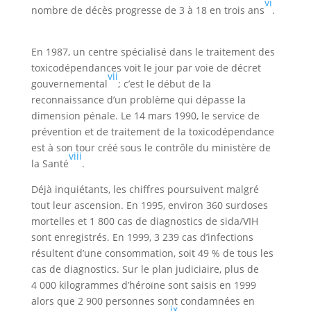
vi
nombre de décès progresse de 3 à 18 en trois ans
.
En 1987, un centre spécialisé dans le traitement des
toxicodépendances voit le jour par voie de décret
vii
gouvernemental
; c’est le début de la
reconnaissance d’un problème qui dépasse la
dimension pénale. Le 14 mars 1990, le service de
prévention et de traitement de la toxicodépendance
est à son tour créé sous le contrôle du ministère de
viii
la Santé
.
Déjà inquiétants, les chiffres poursuivent malgré
tout leur ascension. En 1995, environ 360 surdoses
mortelles et 1 800 cas de diagnostics de sida/VIH
sont enregistrés. En 1999, 3 239 cas d’infections
résultent d’une consommation, soit 49 % de tous les
cas de diagnostics. Sur le plan judiciaire, plus de
4 000 kilogrammes d’héroïne sont saisis en 1999
alors que 2 900 personnes sont condamnées en
ix