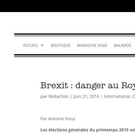
ACCUEIL
BOUTIQUE
MAGAZINE SIGGI
BALADOS
Brexit : danger au R
par
Rédaction
|
Juin 21, 2016
|
International
,
O
Par Antoine Foisy
Les élections générales du printemps 2015 on