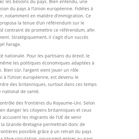
vec les besoins du pays. Bien entendu, une
ésion du pays à l’Union européenne. Fidèles à
ner, notamment en matière d’immigration. Ce
, proposa la tenue d’un référendum sur le
 été contraint de promettre ce référendum, afin
ment. Stratégiquement, il s’agit d’un succès
gel Farage.
é nationale. Pour les partisans du
brexit
, le
i-même les politiques économiques adaptées à
 Bien sûr, l’argent vient jouer un rôle
ni à l’Union européenne, est devenu le
rdre des britanniques, surtout dans ces temps
 national de santé.
 contrôle des frontières du Royaume-Uni. Selon
 en danger les citoyens britanniques et ceux
it accusent les migrants de l’UE de venir
 de la Grande-Bretagne permettrait donc de
rontières possible grâce à un retrait du pays
la libre circulation, pourraient entrer au pays