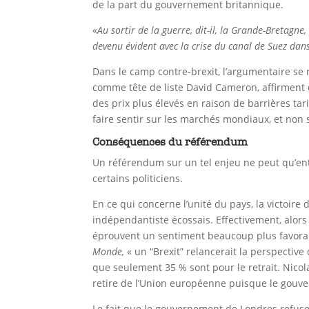
de la part du gouvernement britannique.
«
Au sortir de la guerre, dit-il, la Grande-Bretagn
devenu évident avec la crise du canal de Suez dans 
Dans le camp contre-brexit, l’argumentaire se
comme tête de liste David Cameron, affirment q
des prix plus élevés en raison de barrières tar
faire sentir sur les marchés mondiaux, et non 
Conséquences du référendum
Un référendum sur un tel enjeu ne peut qu’en
certains politiciens.
En ce qui concerne l’unité du pays, la victoi
indépendantiste écossais. Effectivement, alors
éprouvent un sentiment beaucoup plus favorab
Monde,
« un “Brexit” relancerait la perspectiv
que seulement 35 % sont pour le retrait. Nicol
retire de l’Union européenne puisque le gouver
Le fait que le gouvernement de Londres refus