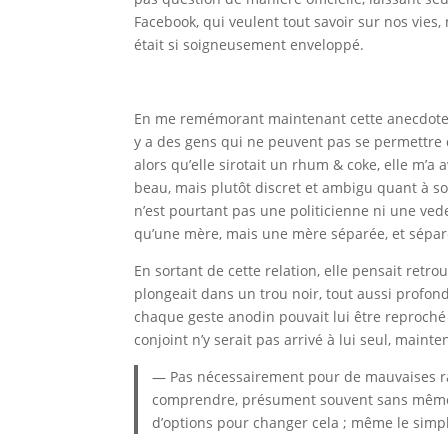
Facebook, qui veulent tout savoir sur nos vies,
était si soigneusement enveloppé.
En me remémorant maintenant cette anecdote à l
y a des gens qui ne peuvent pas se permettre 
alors qu’elle sirotait un rhum & coke, elle m’a 
beau, mais plutôt discret et ambigu quant à son
n’est pourtant pas une politicienne ni une vedet
qu’une mère, mais une mère séparée, et séparé
En sortant de cette relation, elle pensait retro
plongeait dans un trou noir, tout aussi profond
chaque geste anodin pouvait lui être reproché et
conjoint n’y serait pas arrivé à lui seul, main
— Pas nécessairement pour de mauvaises rais
comprendre, présument souvent sans même dem
d’options pour changer cela ; même le simple