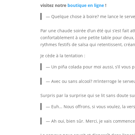
visitez notre
boutique en ligne
!
— Quelque chose à boire? me lance le serveur
Par une chaude soirée d’un été qui s’est fait a
confortablement à une petite table pour deux, 
rythmes festifs de salsa qui retentissent, créant
Je cède à la tentation :
— Un piña colada pour moi aussi, s’il vous pl
— Avec ou sans alcool? m’interroge le serveu
Surpris par la surprise qui se lit sans doute sur
— Euh… Nous offrons, si vous voulez, la versi
— Ah oui, bien sûr. Merci, je vais commencer