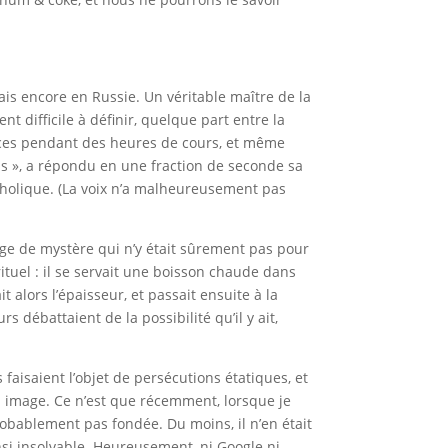
ais encore en Russie. Un véritable maître de la
nt difficile à définir, quelque part entre la
trices pendant des heures de cours, et même
ils », a répondu en une fraction de seconde sa
atholique. (La voix n’a malheureusement pas
uage de mystère qui n’y était sûrement pas pour
ituel : il se servait une boisson chaude dans
 alors l’épaisseur, et passait ensuite à la
 débattaient de la possibilité qu’il y ait,
 faisaient l’objet de persécutions étatiques, et
on image. Ce n’est que récemment, lorsque je
robablement pas fondée. Du moins, il n’en était
nsi insolvable. Heureusement, ni Google ni