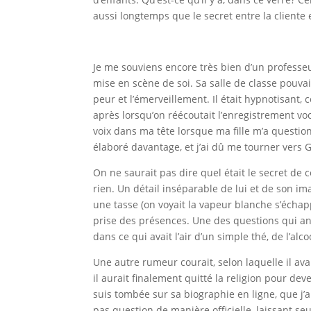
aussi longtemps que le secret entre la cliente 
Je me souviens encore très bien d’un professeu
mise en scène de soi. Sa salle de classe pouvait
peur et l’émerveillement. Il était hypnotisant,
après lorsqu’on réécoutait l’enregistrement voc
voix dans ma tête lorsque ma fille m’a questio
élaboré davantage, et j’ai dû me tourner vers G
On ne saurait pas dire quel était le secret de 
rien. Un détail inséparable de lui et de son i
une tasse (on voyait la vapeur blanche s’échapp
prise des présences. Une des questions qui anim
dans ce qui avait l’air d’un simple thé, de l’al
Une autre rumeur courait, selon laquelle il avai
il aurait finalement quitté la religion pour d
suis tombée sur sa biographie en ligne, que j’
pas question de manière officielle, laissant s