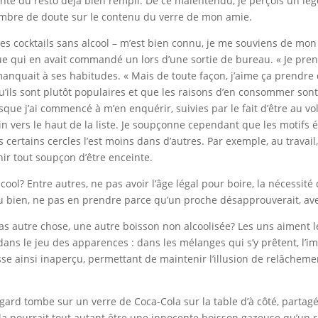
inte du resto déjà bien rempli. De ce malentendu, je perçois un lég
ombre de doute sur le contenu du verre de mon amie.
es cocktails sans alcool – m’est bien connu, je me souviens de mo
ègue qui en avait commandé un lors d’une sortie de bureau. « Je pre
manquait à ses habitudes. « Mais de toute façon, j’aime ça prendre d
 qu’ils sont plutôt populaires et que les raisons d’en consommer son
e j’ai commencé à m’en enquérir, suivies par le fait d’être au vo
in vers le haut de la liste. Je soupçonne cependant que les motif
 certains cercles l’est moins dans d’autres. Par exemple, au travai
nir tout soupçon d’être enceinte.
ool? Entre autres, ne pas avoir l’âge légal pour boire, la nécessité d
 Ou bien, ne pas en prendre parce qu’un proche désapprouverait, a
 autre chose, une autre boisson non alcoolisée? Les uns aiment le 
 est dans le jeu des apparences : dans les mélanges qui s’y prêtent, l
sse ainsi inaperçu, permettant de maintenir l’illusion de relâchement
regard tombe sur un verre de Coca-Cola sur la table d’à côté, par
 Cela pourrait tout autant être une innocente boisson gazeuse qu’un