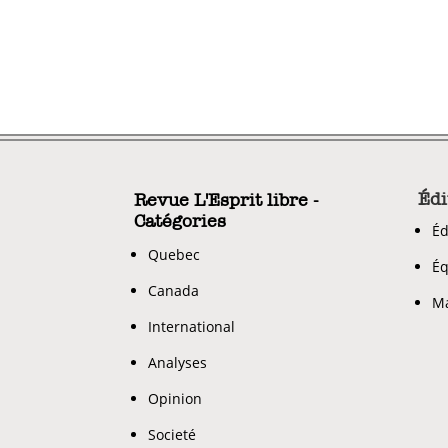
Édi
Revue L'Esprit libre -
Catégories
Éd
Quebec
Éq
Canada
Ma
International
Analyses
Opinion
Societé