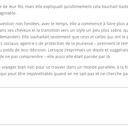
e de leur fils, mais elle expliquait qu’ultimement cela touchait toute
maginable.
uestion non fondées, avec le temps, elle a commencé à faire plus a
ns ses cheveux et la transition vers un style un peu plus sobre, qu
mander). Elle souhaitait seulement que ceux et celles qui ont le p
rs sociaux, agent·e·s de protection de la jeunesse – prennent le tem
 poids de leur décision. Lorsque j’exprimais un doute et suggérais 
l de ne pas comprendre – elle aussi elle était passée par là.
pas voyager bien loin pour se trouver dans un monde parallèle, à la fo
qui peut être impénétrable quand on ne sait pas et ne cherche pas