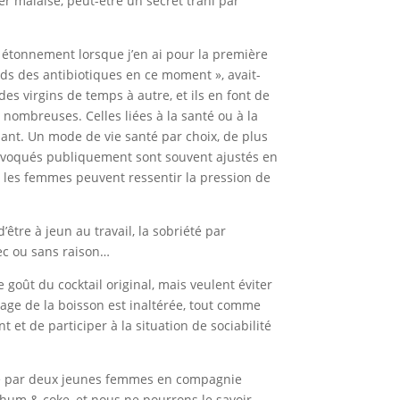
er malaise, peut-être un secret trahi par
n étonnement lorsque j’en ai pour la première
nds des antibiotiques en ce moment », avait-
es virgins de temps à autre, et ils en font de
t nombreuses. Celles liées à la santé ou à la
lant. Un mode de vie santé par choix, de plus
s évoqués publiquement sont souvent ajustés en
l, les femmes peuvent ressentir la pression de
’être à jeun au travail, la sobriété par
vec ou sans raison…
goût du cocktail original, mais veulent éviter
’image de la boisson est inaltérée, tout comme
 et de participer à la situation de sociabilité
tagé par deux jeunes femmes en compagnie
 rhum & coke, et nous ne pourrons le savoir