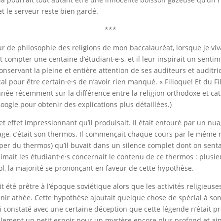
et le serveur reste bien gardé.
***
r de philosophie des religions de mon baccalauréat, lorsque je viv
 compter une centaine d’étudiant·e·s, et il leur inspirait un sentime
 conservant la pleine et entière attention de ses auditeurs et audi
al pour être certain·e·s de n’avoir rien manqué. « Filioque! Et du F
nnée récemment sur la différence entre la religion orthodoxe et c
oogle pour obtenir des explications plus détaillées.)
cet effet impressionnant qu’il produisait. Il était entouré par un n
mage, c’était son thermos. Il commençait chaque cours par le même r
er du thermos) qu’il buvait dans un silence complet dont on sentait
ait les étudiant·e·s concernait le contenu de ce thermos : plusieurs
cool, la majorité se prononçant en faveur de cette hypothèse.
t été prêtre à l’époque soviétique alors que les activités religieuses
evenir athée. Cette hypothèse ajoutait quelque chose de spécial à s
ai constaté avec une certaine déception que cette légende n’était p
eulement un petit espoir pour un mystère encore plus profond et ai