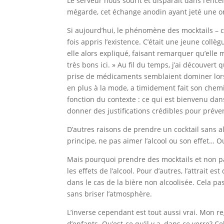
Le serveur nous sourit et disparaît dans l’ence
mégarde, cet échange anodin ayant jeté une 
Si aujourd’hui, le phénomène des mocktails – c
fois appris l’existence. C’était une jeune coll
elle alors expliqué, faisant remarquer qu’elle 
très bons ici. » Au fil du temps, j’ai découvert
prise de médicaments semblaient dominer lorsqu
en plus à la mode, a timidement fait son chem
fonction du contexte : ce qui est bienvenu dans
donner des justifications crédibles pour préve
D’autres raisons de prendre un cocktail sans alc
principe, ne pas aimer l’alcool ou son effet…
Mais pourquoi prendre des mocktails et non pas
les effets de l’alcool. Pour d’autres, l’attrait
dans le cas de la bière non alcoolisée. Cela pa
sans briser l’atmosphère.
L’inverse cependant est tout aussi vrai. Mon 
d’enfants. Qu’est-ce qu’il y a, dans ce verre?