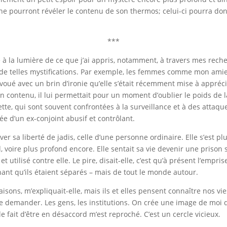
 ne pourront révéler le contenu de son thermos; celui-ci pourra donc
***
a lumière de ce que j’ai appris, notamment, à travers mes recherc
de telles mystifications. Par exemple, les femmes comme mon amie 
avoué avec un brin d’ironie qu’elle s’était récemment mise à apprécier
 contenu, il lui permettait pour un moment d’oublier le poids de la
te, qui sont souvent confrontées à la surveillance et à des attaques 
e d’un ex-conjoint abusif et contrôlant.
uver sa liberté de jadis, celle d’une personne ordinaire. Elle s’est 
, voire plus profond encore. Elle sentait sa vie devenir une prison 
 utilisé contre elle. Le pire, disait-elle, c’est qu’à présent l’empri
tenant qu’ils étaient séparés – mais de tout le monde autour.
ons, m’expliquait-elle, mais ils et elles pensent connaître nos vi
ander. Les gens, les institutions. On crée une image de moi qui n’
 fait d’être en désaccord m’est reproché. C’est un cercle vicieux.