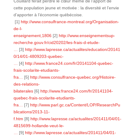
Couillard ferait perdre le cœur même de l’apport de
cette population jeune et motivée : la diversité et l’envie
d’apporter à l’économie québécoise.
[1]
http://www.consulfrance-montreal.org/Organisation-
de-l-
enseignement,1806
[2]
http://www.enseignementsup-
recherche.gouv.fr/cid20202/les-frais-d-etude-
…
[3]
http://www.lapresse.ca/actualites/education/20141
0/14/01-4809203-quebec-
…
[4]
http://www.france24.com/fr/20141104-quebec-
frais-scolarite-etudiants-
fra…
[5]
http://www.consulfrance-quebec.org/Histoire-
des-relations-
bilaterales
[6]
http://www.france24.com/fr/20141104-
quebec-frais-scolarite-etudiants-
fra…
[7]
http://www.parl.gc.ca/Content/LOP/ResearchPu
blications/2013-11-
f.htm
[8]
http://www.lapresse.ca/actualites/201411/04/01-
4815699-hollande-veut-le-
…
[9]
http://www.lapresse.ca/actualites/201411/04/01-