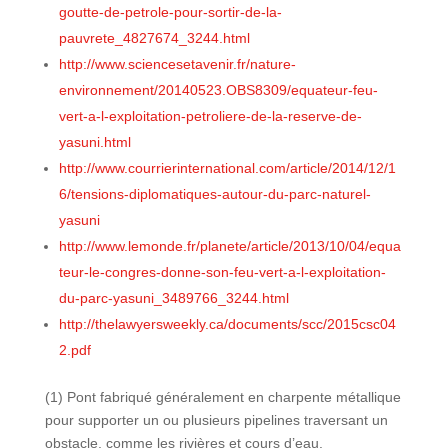
goutte-de-petrole-pour-sortir-de-la-
pauvrete_4827674_3244.html
http://www.sciencesetavenir.fr/nature-
environnement/20140523.OBS8309/equateur-feu-
vert-a-l-exploitation-petroliere-de-la-reserve-de-
yasuni.html
http://www.courrierinternational.com/article/2014/12/1
6/tensions-diplomatiques-autour-du-parc-naturel-
yasuni
http://www.lemonde.fr/planete/article/2013/10/04/equa
teur-le-congres-donne-son-feu-vert-a-l-exploitation-
du-parc-yasuni_3489766_3244.html
http://thelawyersweekly.ca/documents/scc/2015csc04
2.pdf
(1) Pont fabriqué généralement en charpente métallique
pour supporter un ou plusieurs pipelines traversant un
obstacle, comme les rivières et cours d’eau.