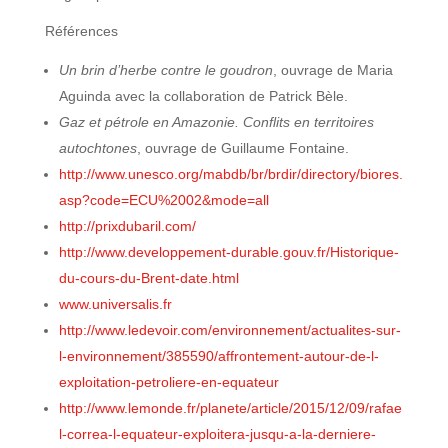
Références
Un brin d’herbe contre le goudron
, ouvrage de Maria
Aguinda avec la collaboration de Patrick Bèle.
Gaz et pétrole en Amazonie. Conflits en territoires
autochtones
, ouvrage de Guillaume Fontaine.
http://www.unesco.org/mabdb/br/brdir/directory/biores.
asp?code=ECU%2002&mode=all
http://prixdubaril.com/
http://www.developpement-durable.gouv.fr/Historique-
du-cours-du-Brent-date.html
www.universalis.fr
http://www.ledevoir.com/environnement/actualites-sur-
l-environnement/385590/affrontement-autour-de-l-
exploitation-petroliere-en-equateur
http://www.lemonde.fr/planete/article/2015/12/09/rafae
l-correa-l-equateur-exploitera-jusqu-a-la-derniere-