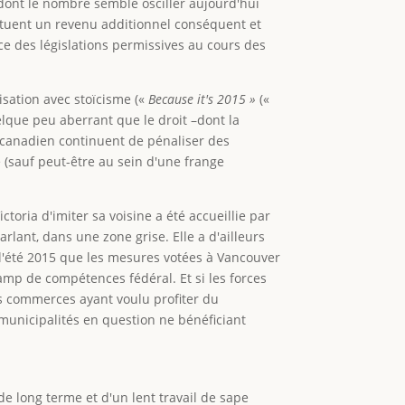
dont le nombre semble osciller aujourd'hui
ituent un revenu additionnel conséquent et
ce des législations permissives au cours des
isation avec stoïcisme («
Because it's 2015 »
(«
elque peu aberrant que le droit –dont la
e canadien continuent de pénaliser des
 (sauf peut-être au sein d'une frange
oria d'imiter sa voisine a été accueillie par
rlant, dans une zone grise. Elle a d'ailleurs
 l'été 2015 que les mesures votées à Vancouver
amp de compétences fédéral. Et si les forces
les commerces ayant voulu profiter du
municipalités en question ne bénéficiant
 long terme et d'un lent travail de sape