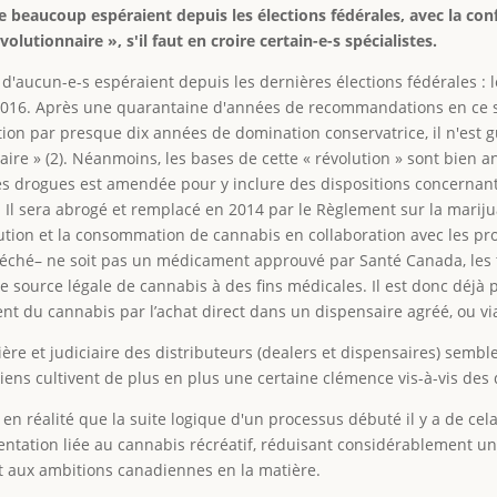
 beaucoup espéraient depuis les élections fédérales, avec la con
utionnaire », s'il faut en croire certain-e-s spécialistes.
 d'aucun-e-s espéraient depuis les dernières élections fédérales :
ès 2016. Après une quarantaine d'années de recommandations en ce 
tion par presque dix années de domination conservatrice, il n'est 
aire » (2). Néanmoins, les bases de cette « révolution » sont bie
 les drogues est amendée pour y inclure des dispositions concernan
s. Il sera abrogé et remplacé en 2014 par le Règlement sur la marij
ibution et la consommation de cannabis en collaboration avec les pro
éché– ne soit pas un médicament approuvé par Santé Canada, les 
e source légale de cannabis à des fins médicales. Il est donc déjà 
nt du cannabis par l’achat direct dans un dispensaire agréé, ou via
cière et judiciaire des distributeurs (dealers et dispensaires) sembl
ens cultivent de plus en plus une certaine clémence vis-à-vis des d
en réalité que la suite logique d'un processus débuté il y a de cel
entation liée au cannabis récréatif, réduisant considérablement un
ant aux ambitions canadiennes en la matière.