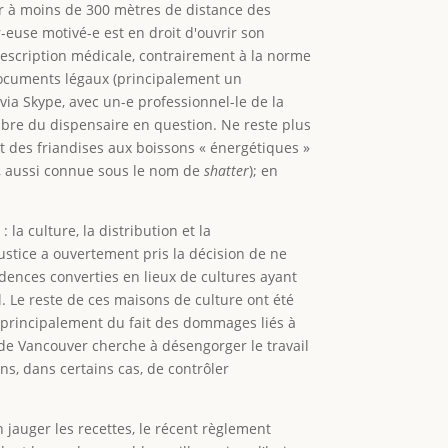
rer à moins de 300 mètres de distance des
-euse motivé-e est en droit d'ouvrir son
rescription médicale, contrairement à la norme
 documents légaux (principalement un
ia Skype, avec un-e professionnel-le de la
mbre du dispensaire en question. Ne reste plus
t des friandises aux boissons « énergétiques »
ée, aussi connue sous le nom de
shatter
); en
 la culture, la distribution et la
stice a ouvertement pris la décision de ne
idences converties en lieux de cultures ayant
el. Le reste de ces maisons de culture ont été
, principalement du fait des dommages liés à
 de Vancouver cherche à désengorger le travail
ns, dans certains cas, de contrôler
 jauger les recettes, le récent règlement