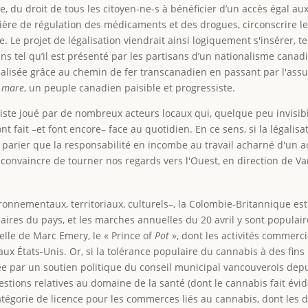
e, du droit de tous les citoyen-ne-s à bénéficier d’un accès égal au
ère de régulation des médicaments et des drogues, circonscrire le
Le projet de légalisation viendrait ainsi logiquement s'insérer, te
s tel qu’il est présenté par les partisans d’un nationalisme cana
réalisée grâce au chemin de fer transcanadien en passant par l'assu
 mare
, un peuple canadien paisible et progressiste.
diste joué par de nombreux acteurs locaux qui, quelque peu invisibi
ont fait –et font encore– face au quotidien. En ce sens, si la légal
 à parier que la responsabilité en incombe au travail acharné d'un 
'en convaincre de tourner nos regards vers l'Ouest, en direction de V
ronnementaux, territoriaux, culturels–, la Colombie-Britannique est
aires du pays, et les marches annuelles du 20 avril y sont populai
elle de Marc Emery, le « Prince of
Pot
», dont les activités commerc
aux États-Unis. Or, si la tolérance populaire du cannabis à des fi
ée par un soutien politique du conseil municipal vancouverois depui
uestions relatives au domaine de la santé (dont le cannabis fait év
égorie de licence pour les commerces liés au cannabis, dont les di