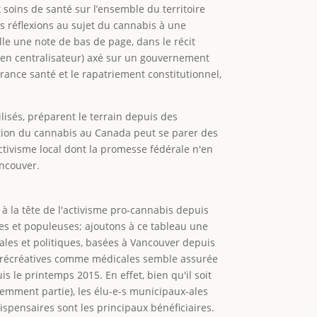
x soins de santé sur l’ensemble du territoire
s réflexions au sujet du cannabis à une
lle une note de bas de page, dans le récit
dien centralisateur) axé sur un gouvernement
rance santé et le rapatriement constitutionnel,
lisés, préparent le terrain depuis des
isation du cannabis au Canada peut se parer des
activisme local dont la promesse fédérale n'en
ancouver.
 à la tête de l'activisme pro-cannabis depuis
res et populeuses; ajoutons à ce tableau une
iales et politiques, basées à Vancouver depuis
ns récréatives comme médicales semble assurée
s le printemps 2015. En effet, bien qu'il soit
idemment partie), les élu-e-s municipaux-ales
spensaires sont les principaux bénéficiaires.