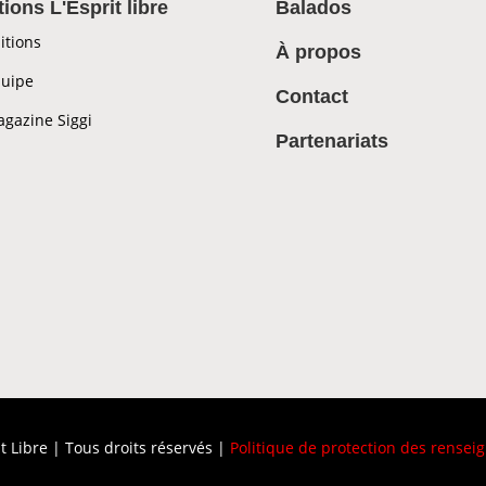
tions L'Esprit libre
Balados
itions
À propos
uipe
Contact
gazine Siggi
Partenariats
t Libre | Tous droits réservés |
Politique de protection des rense