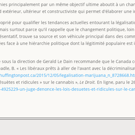
 unies principalement par un même objectif ultime aboutit à un c
rd extérieur, ultérieur et constructiviste qui permet d'élaborer un
proprié pour qualifier les tendances actuelles entourant la légali
, mais surtout parce qu'il rappelle que le changement politique, lo
ésentatif, trouve sa source et son véhicule principal dans des co
ées face à une hiérarchie politique dont la légitimité populaire e
e sous la direction de Gerald Le Dain recommande que le Canada ce
le, B. « Les libéraux prêts à aller de l'avant avec la décriminalis
.huffingtonpost.ca/2015/12/05/legalisation-marijuana_n_8728668.h
ésuètes et ridicules » sur le cannabis »,
Le Droit.
En ligne, paru le 
01-4925229-un-juge-denonce-les-lois-desuetes-et-ridicules-sur-le-c