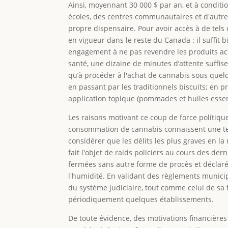
Ainsi, moyennant 30 000 $ par an, et à conditi
écoles, des centres communautaires et d'autres
propre dispensaire. Pour avoir accès à de tels
en vigueur dans le reste du Canada : il suffi
engagement à ne pas revendre les produits ache
santé, une dizaine de minutes d’attente suffi
qu’à procéder à l'achat de cannabis sous quelq
en passant par les traditionnels biscuits; en p
application topique (pommades et huiles essent
Les raisons motivant ce coup de force politique 
consommation de cannabis connaissent une tell
considérer que les délits les plus graves en la
fait l'objet de raids policiers au cours des der
fermées sans autre forme de procès et déclaré
l'humidité. En validant des règlements municip
du système judiciaire, tout comme celui de sa 
périodiquement quelques établissements.
De toute évidence, des motivations financières