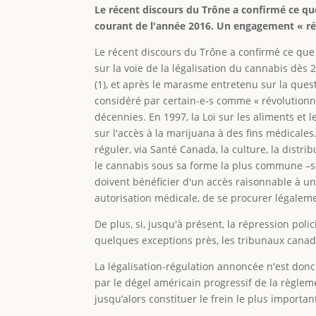
Le récent discours du Trône a confirmé ce que
courant de l'année 2016. Un engagement « révol
Le récent discours du Trône a confirmé ce que
sur la voie de la légalisation du cannabis d
(1), et après le marasme entretenu sur la ques
considéré par certain-e-s comme « révolutionn
décennies. En 1997, la Loi sur les aliments et
sur l'accès à la marijuana à des fins médicale
réguler, via Santé Canada, la culture, la distr
le cannabis sous sa forme la plus commune –s
doivent bénéficier d'un accès raisonnable à un
autorisation médicale, de se procurer légaleme
De plus, si, jusqu'à présent, la répression poli
quelques exceptions près, les tribunaux canadi
La légalisation-régulation annoncée n'est donc 
par le dégel américain progressif de la règlem
jusqu’alors constituer le frein le plus import