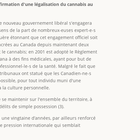
firmation d'une légalisation du cannabis au
 le nouveau gouvernement libéral s'engagera
sens de la part de nombreux-euses expert-e-s
guère étonnant que cet engagement officiel soit
n ancrées au Canada depuis maintenant deux
t le cannabis; en 2001 est adopté le Règlement
uana à des fins médicales, ayant pour but de
fessionnel-le-s de la santé. Malgré le fait que
tribunaux ont statué que les Canadien-ne-s
possible, pour tout individu muni d'une
 la culture personnelle.
e se maintenir sur l'ensemble du territoire, à
élits de simple possession (3).
a une vingtaine d’années, par ailleurs renforcé
e pression internationale qui semblait