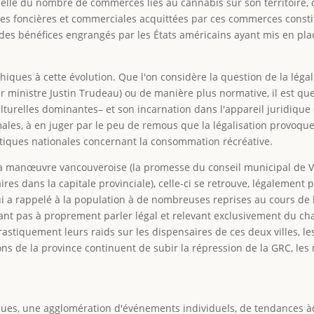
elle du nombre de commerces liés au cannabis sur son territoire, 
xes foncières et commerciales acquittées par ces commerces const
 des bénéfices engrangés par les États américains ayant mis en pla
hiques à cette évolution. Que l'on considère la question de la légal
er ministre Justin Trudeau) ou de manière plus normative, il est qu
ulturelles dominantes– et son incarnation dans l'appareil juridiqu
ales, à en juger par le peu de remous que la légalisation provoque
istiques nationales concernant la consommation récréative.
a manœuvre vancouveroise (la promesse du conseil municipal de Vict
 dans la capitale provinciale), celle-ci se retrouve, légalement pa
ui a rappelé à la population à de nombreuses reprises au cours de
étant pas à proprement parler légal et relevant exclusivement du ch
drastiquement leurs raids sur les dispensaires de ces deux villes, 
 de la province continuent de subir la répression de la GRC, les 
es, une agglomération d'événements individuels, de tendances àde