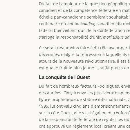
Du fait de l'ampleur de la question géopolitiqu
canadien et de la compétence fédérale en mati
échelle pan-canadienne semblerait souhaitable. 
centenaire du
nation-building
canadien (du moin
fédéral bienveillant qui, de la Confédération 
s'arroge la responsabilité d'unir,
mari usque ad
Ce serait néanmoins faire fi du rôle avant-gar
décennies, malgré la répression à laquelle ils 
atours de la nouveauté révolutionnaire, il est
est que le fruit le plus jeune. Il suffit pour s
La conquête de l'Ouest
Du fait de nombreux facteurs –politiques, envi
des années. On y trouve les plus vieux dispens
figure prophétique de stature internationale, c
1995, lui ont valu cinq ans d'emprisonnement 
sur la côte Ouest, elle y est également renforc
de la responsabilité fédérale de réguler les q
ont approuvé un règlement local créant une cat