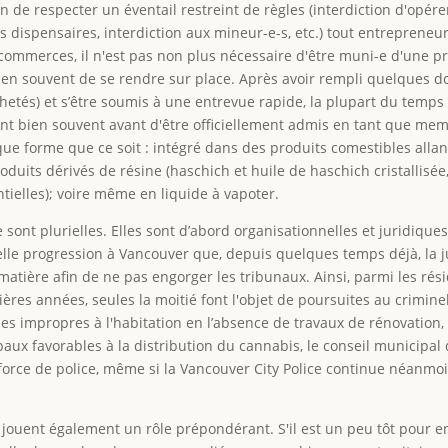
on de respecter un éventail restreint de règles (interdiction d'opé
 dispensaires, interdiction aux mineur-e-s, etc.) tout entrepreneur
 commerces, il n'est pas non plus nécessaire d'être muni-e d'une p
t bien souvent de se rendre sur place. Après avoir rempli quelques
tés) et s’être soumis à une entrevue rapide, la plupart du temps v
sent bien souvent avant d'être officiellement admis en tant que me
ue forme que ce soit : intégré dans des produits comestibles allan
roduits dérivés de résine (haschich et huile de haschich cristallis
ielles); voire même en liquide à vapoter.
sont plurielles. Elles sont d’abord organisationnelles et juridiques :
e progression à Vancouver que, depuis quelques temps déjà, la ju
 matière afin de ne pas engorger les tribunaux. Ainsi, parmi les rés
nières années, seules la moitié font l'objet de poursuites au crimin
es impropres à l'habitation en l’absence de travaux de rénovation
aux favorables à la distribution du cannabis, le conseil municipal
force de police, même si la Vancouver City Police continue néanmoi
 jouent également un rôle prépondérant. S'il est un peu tôt pour en