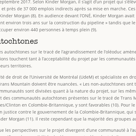
embre 2017. Selon Kinder Morgan, il s’agit d’un projet qui s’élèver
 et près de 37 000 emplois indirects après sa mise en marche. Ces
nder Morgan (8). En audience devant l’ONÉ, Kinder Morgan avait
t environ trois ans sur la construction du pipeline » tandis que l
ccuper environ 440 personnes à temps plein (9).
utochtones
 autochtones sur le tracé de l’agrandissement de l’oléoduc amèn
stions touchent tant à l’acceptabilité du projet par les communauté
 leurs territoires.
ulté de droit de l’Université de Montréal (UdeM) et spécialiste en d
Trans Mountain doivent être nuancées. « Les non-autochtones ont
 communautés sont divisées quant à la nature du projet, sur les 
part des communautés autochtones présentes sur le tracé de Trans 
Clinton en Colombie-Britannique, y sont favorables (10). Pour le
 justice contre le gouvernement de la Colombie-Britannique, qui s
der Morgan (11). Il reste cependant que la majorité des groupes a
e les perspectives sur le projet divergent d’une communauté à l’