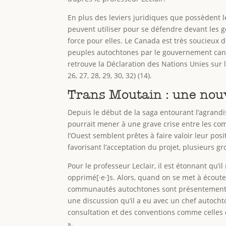
En plus des leviers juridiques que possèdent l
peuvent utiliser pour se défendre devant les 
force pour elles. Le Canada est très soucieux de
peuples autochtones par le gouvernement canadi
retrouve la Déclaration des Nations Unies sur l
26, 27, 28, 29, 30, 32) (14).
Trans Moutain : une no
Depuis le début de la saga entourant l’agrand
pourrait mener à une grave crise entre les 
l’Ouest semblent prêtes à faire valoir leur po
favorisant l’acceptation du projet, plusieurs 
Pour le professeur Leclair, il est étonnant qu’
opprimé[·e·]s. Alors, quand on se met à écouter 
communautés autochtones sont présentement en
une discussion qu’il a eu avec un chef autochto
consultation et des conventions comme celles de
».