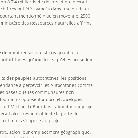
a à 7,4 milliards de dollars et qui devrait
 chiffres ont été avancés dans une étude du
 pourtant mentionné « qu'en moyenne, 2500
e ministère des Ressources naturelles affirme
e de nombreuses questions quant à la
s autochtones qu’aux droits qu’elles possèdent
roits des peuples autochtones, les positions
 tendance à percevoir les Autochtones comme
mêmes bases que les communautés non-
Mountain s’opposent au projet, quelques
 chef Michael LeBourdais, l’abandon du projet
erait alors responsable de la perte des
utochtones s’oppose au projet.
autre, selon leur emplacement géographique.