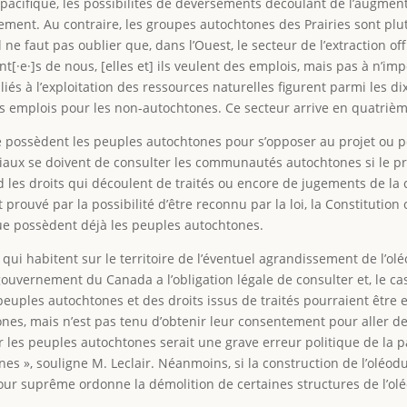
pacifique, les possibilités de déversements découlant de l’augme
ment. Au contraire, les groupes autochtones des Prairies sont plu
e faut pas oublier que, dans l’Ouest, le secteur de l’extraction of
ent[·e·]s de nous, [elles et] ils veulent des emplois, mais pas à n’imp
liés à l’exploitation des ressources naturelles figurent parmi les d
es emplois pour les non-autochtones. Ce secteur arrive en quatriè
e possèdent les peuples autochtones pour s’opposer au projet ou p
ciaux se doivent de consulter les communautés autochtones si le pro
nd les droits qui découlent de traités ou encore de jugements de la
it prouvé par la possibilité d’être reconnu par la loi, la Constituti
que possèdent déjà les peuples autochtones.
ui habitent sur le territoire de l’éventuel agrandissement de l’ol
 gouvernement du Canada a l’obligation légale de consulter et, le 
peuples autochtones et des droits issus de traités pourraient être e
s, mais n’est pas tenu d’obtenir leur consentement pour aller de l
 les peuples autochtones serait une grave erreur politique de la
ones », souligne M. Leclair. Néanmoins, si la construction de l’oléo
 Cour suprême ordonne la démolition de certaines structures de l’ol