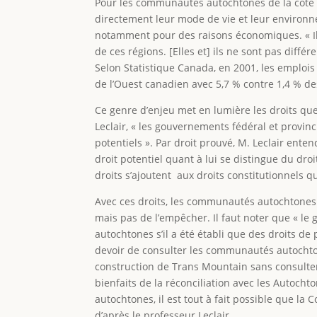
Pour les communautés autochtones de la côte 
directement leur mode de vie et leur environne
notamment pour des raisons économiques. « Il n
de ces régions. [Elles et] ils ne sont pas différ
Selon Statistique Canada, en 2001, les emplois 
de l’Ouest canadien avec 5,7 % contre 1,4 % d
Ce genre d’enjeu met en lumière les droits qu
Leclair, « les gouvernements fédéral et provin
potentiels ». Par droit prouvé, M. Leclair ente
droit potentiel quant à lui se distingue du dro
droits s’ajoutent aux droits constitutionnels 
Avec ces droits, les communautés autochtones q
mais pas de l’empêcher. Il faut noter que « le
autochtones s’il a été établi que des droits de 
devoir de consulter les communautés autochtone
construction de Trans Mountain sans consulter
bienfaits de la réconciliation avec les Autocht
autochtones, il est tout à fait possible que la
d’après le professeur Leclair.