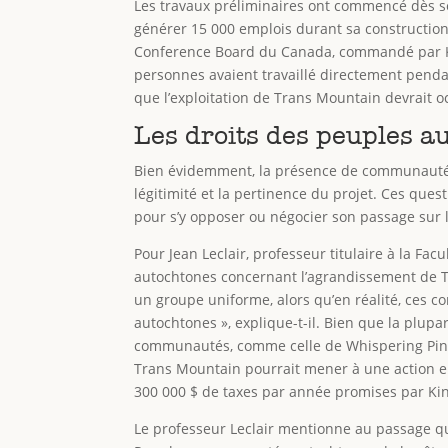
Les travaux préliminaires ont commencé dès sept
générer 15 000 emplois durant sa construction
Conference Board du Canada, commandé par Ki
personnes avaient travaillé directement pendan
que l’exploitation de Trans Mountain devrait o
Les droits des peuples a
Bien évidemment, la présence de communautés
légitimité et la pertinence du projet. Ces que
pour s’y opposer ou négocier son passage sur
Pour Jean Leclair, professeur titulaire à la Fac
autochtones concernant l’agrandissement de 
un groupe uniforme, alors qu’en réalité, ces
autochtones », explique-t-il. Bien que la plu
communautés, comme celle de Whispering Pines/
Trans Mountain pourrait mener à une action en
300 000 $ de taxes par année promises par Kin
Le professeur Leclair mentionne au passage qu