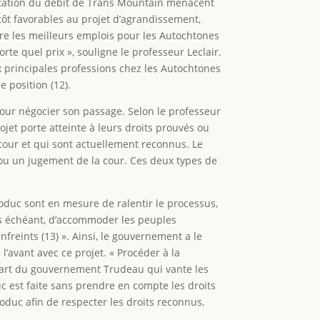
ntation du débit de Trans Mountain menacent
tôt favorables au projet d’agrandissement,
fre les meilleurs emplois pour les Autochtones
orte quel prix », souligne le professeur Leclair.
ix principales professions chez les Autochtones
me position (12).
our négocier son passage. Selon le professeur
jet porte atteinte à leurs droits prouvés ou
 cour et qui sont actuellement reconnus. Le
on ou un jugement de la cour. Ces deux types de
éoduc sont en mesure de ralentir le processus,
cas échéant, d’accommoder les peuples
nfreints (13) ». Ainsi, le gouvernement a le
’avant avec ce projet. « Procéder à la
 part du gouvernement Trudeau qui vante les
duc est faite sans prendre en compte les droits
éoduc afin de respecter les droits reconnus,