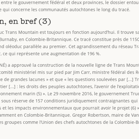
entre le gouvernement fédéral et deux provinces, le dossier entou
 qui concerne les communautés autochtones le long du tracé.
, en bref (3)
duc Trans Mountain est toujours en fonction aujourd’hui. Il trouve 
 Burnaby, en Colombie-Britannique. Ce tracé constitue près de 1150
d oléoduc parallèle au premier. Cet agrandissement du réseau Tra
ur, ce qui représente une augmentation de 196 %.
(ONÉ) a approuvé la construction de la nouvelle ligne de Trans Mount
omité ministériel mis sur pied par Jim Carr, ministre fédéral des Re
te de grandes lacunes » et que « les questions soulevées par [...] 
r [...] : les droits des peuples autochtones, l’avenir de l’exploita
ironnement marin (5) ». Le 29 novembre 2016, le gouvernement Tru
sous réserve de 157 conditions juridiquement contraignantes qui 
et les impacts environnementaux que pourrait avoir le projet (6) »
amment en Colombie-Britannique. Gregor Robertson, maire de Vanco
des groupes comme l’Union des chefs autochtones de la Colombie-Br