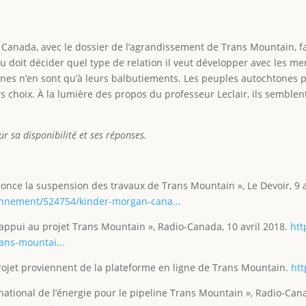
e Canada, avec le dossier de l’agrandissement de Trans Mountain, fai
u doit décider quel type de relation il veut développer avec les m
tones n’en sont qu’à leurs balbutiements. Les peuples autochtones 
urs choix. À la lumière des propos du professeur Leclair, ils sembl
ur sa disponibilité et ses réponses.
once la suspension des travaux de Trans Mountain », Le Devoir, 9 a
onnement/524754/kinder-morgan-cana...
 appui au projet Trans Mountain », Radio-Canada, 10 avril 2018.
htt
ans-mountai...
 projet proviennent de la plateforme en ligne de Trans Mountain.
ht
e national de l’énergie pour le pipeline Trans Mountain », Radio-Ca