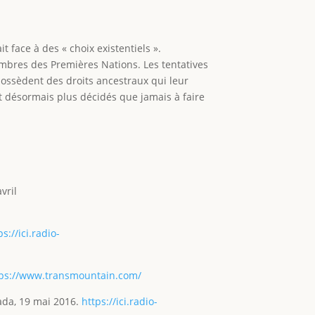
t face à des « choix existentiels ».
embres des Premières Nations. Les tentatives
possèdent des droits ancestraux qui leur
ent désormais plus décidés que jamais à faire
vril
ps://ici.radio-
tps://www.transmountain.com/
nada, 19 mai 2016.
https://ici.radio-