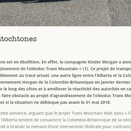
utochtones
enne est en ébullition. En effet, la compagnie Kinder Morgan a annu
rgissement de l’oléoduc Trans Mountain » (1). Ce projet de transpo
èlement au tracé actuel, une autre ligne entre l’Alberta et la Col
ernement Horgan de la Colombie-Britannique en janvier dernier. 
x le long des côtes et à améliorer la réactivité des autorités en
t faire obstacle au projet d’agrandissement de l’oléoduc Trans M
et si la situation ne débloque pas avant le 31 mai 2018.
te annonce, arguant que le projet Trans Mountain était dans « l’int
Alberta tentent de convaincre la Colombie-Britannique de la nécess
té à brandir la menace d’une intervention fédérale pour contraind