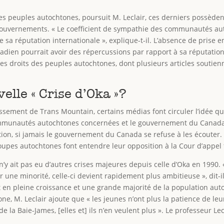
es peuples autochtones, poursuit M. Leclair, ces derniers possèden
gouvernements. « Le coefficient de sympathie des communautés aut
 sa réputation internationale », explique-t-il. L’absence de prise e
en pourrait avoir des répercussions par rapport à sa réputation à 
es droits des peuples autochtones, dont plusieurs articles soutienn
uvelle « Crise d’Oka »?
issement de Trans Mountain, certains médias font circuler l’idée q
communautés autochtones concernées et le gouvernement du Canad
sition, si jamais le gouvernement du Canada se refuse à les écouter
groupes autochtones font entendre leur opposition à la Cour d’appel
il n’y ait pas eu d’autres crises majeures depuis celle d’Oka en 1990
une minorité, celle-ci devient rapidement plus ambitieuse », dit-il.
 pleine croissance et une grande majorité de la population autoc
ne, M. Leclair ajoute que « les jeunes n’ont plus la patience de leu
 la Baie-James, [elles et] ils n’en veulent plus ». Le professeur Le