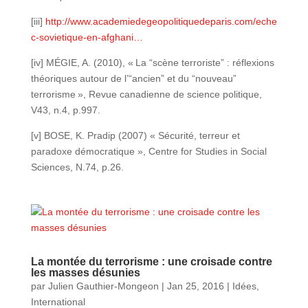
[iii]
http://www.academiedegeopolitiquedeparis.com/eche
c-sovietique-en-afghani…
[iv] MÉGIE, A. (2010), « La “scène terroriste” : réflexions
théoriques autour de l’“ancien” et du “nouveau”
terrorisme », Revue canadienne de science politique,
V43, n.4, p.997.
[v] BOSE, K. Pradip (2007) « Sécurité, terreur et
paradoxe démocratique », Centre for Studies in Social
Sciences, N.74, p.26.
La montée du terrorisme : une croisade contre
les masses désunies
par
Julien Gauthier-Mongeon
|
Jan 25, 2016
|
Idées
,
International