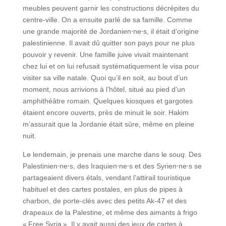
meubles peuvent garnir les constructions décrépites du
centre-ville. On a ensuite parlé de sa famille. Comme
une grande majorité de Jordanien⸱ne⸱s, il était d’origine
palestinienne. Il avait dû quitter son pays pour ne plus
pouvoir y revenir. Une famille juive vivait maintenant
chez lui et on lui refusait systématiquement le visa pour
visiter sa ville natale. Quoi qu’il en soit, au bout d’un
moment, nous arrivions à l’hôtel, situé au pied d’un
amphithéâtre romain. Quelques kiosques et gargotes
étaient encore ouverts, près de minuit le soir. Hakim
m’assurait que la Jordanie était sûre, même en pleine
nuit.
Le lendemain, je prenais une marche dans le
souq
. Des
Palestinien⸱ne⸱s, des Iraquien⸱ne⸱s et des Syrien⸱ne⸱s se
partageaient divers étals, vendant l’attirail touristique
habituel et des cartes postales, en plus de pipes à
charbon, de porte-clés avec des petits Ak-47 et des
drapeaux de la Palestine, et même des aimants à frigo
« Free Syria ». Il y avait aussi des jeux de cartes à