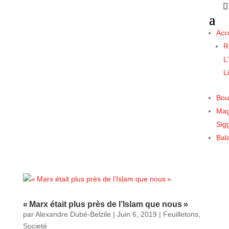
Acc
R
L
L
Bou
Mag
Sigg
Bal
« Marx était plus près de l’Islam que nous »
par
Alexandre Dubé-Belzile
|
Juin 6, 2019
|
Feuilletons
,
Societé