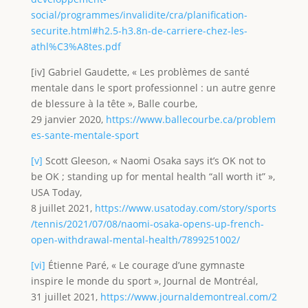
social/programmes/invalidite/cra/planification-
securite.html#h2.5-h3.8n-de-carriere-chez-les-
athl%C3%A8tes.pdf
[iv] Gabriel Gaudette, « Les problèmes de santé
mentale dans le sport professionnel : un autre genre
de blessure à la tête », Balle courbe,
29 janvier 2020,
https://www.ballecourbe.ca/problem
es-sante-mentale-sport
[v]
Scott Gleeson, « Naomi Osaka says it’s OK not to
be OK ; standing up for mental health “all worth it” »,
USA Today,
8 juillet 2021,
https://www.usatoday.com/story/sports
/tennis/2021/07/08/naomi-osaka-opens-up-french-
open-withdrawal-mental-health/7899251002/
[vi]
Étienne Paré, « Le courage d’une gymnaste
inspire le monde du sport », Journal de Montréal,
31 juillet 2021,
https://www.journaldemontreal.com/2