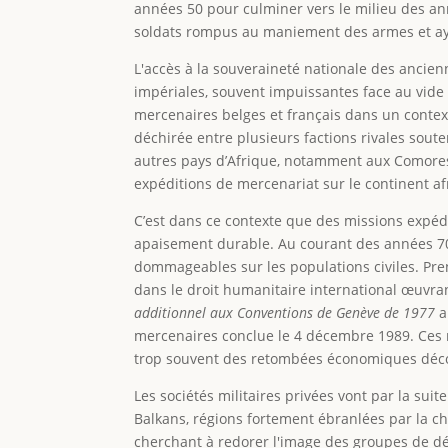
années 50 pour culminer vers le milieu des ann
soldats rompus au maniement des armes et aya
L'accès à la souveraineté nationale des ancie
impériales, souvent impuissantes face au vide 
mercenaires belges et français dans un contex
déchirée entre plusieurs factions rivales sou
autres pays d’Afrique, notamment aux Comores 
expéditions de mercenariat sur le continent af
C’est dans ce contexte que des missions expédit
apaisement durable. Au courant des années 70 e
dommageables sur les populations civiles. Pre
dans le droit humanitaire international œuvran
additionnel aux Conventions de Genève de 1977
a
mercenaires conclue le 4 décembre 1989. Ces m
trop souvent des retombées économiques déco
Les sociétés militaires privées vont par la su
Balkans, régions fortement ébranlées par la c
cherchant à redorer l'image des groupes de déf