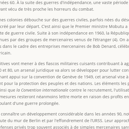
ées 60. À la suite des guerres d'indépendance, une vaste période d
nt vécu de très proche les horreurs du combat.
nnes colonies débouche sur des guerres civiles, parfois nées du 
créé par leur départ. C’est ainsi que le Premier ministre Mobutu a 
te de guerre civile. Suite à son indépendance en 1960, la Républi
tenues par des groupes de mercenaires venus de l’étranger (4). On
dans le cadre des entreprises mercenaires de Bob Denard, célèbre
ricain.
ives vont mener à des fiascos militaires cuisants contribuant à agg
t 80, un arsenal juridique va alors se développer pour lutter cont
nant appui sur la convention de Genève de 1949, cet arsenal vise 
t pour la protection des peuples et des nations. Les éléments les p
insi que
la Convention internationale
contre le recrutement, l'utilisa
esures resteront néanmoins lettre morte en raison des profits en
ulant d'une guerre prolongée.
ite connaître un développement considérable dans les années 90, n
hute du mur de Berlin et par l'effondrement de l’URSS. Leur appro
enses privés trop souvent associés à de simples mercenaires sans f