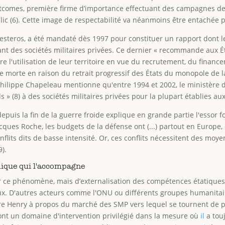
utcomes, première firme d’importance effectuant des campagnes de
blic (6). Cette image de respectabilité va néanmoins être entachée 
esteros, a été mandaté dès 1997 pour constituer un rapport dont l
 des sociétés militaires privées. Ce dernier « recommande aux Ét
e l'utilisation de leur territoire en vue du recrutement, du finance
morte en raison du retrait progressif des États du monopole de la 
 Philippe Chapeleau mentionne qu'entre 1994 et 2002, le ministère 
 » (8) à des sociétés militaires privées pour la plupart établies aux
depuis la fin de la guerre froide explique en grande partie l'essor f
Jacques Roche, les budgets de la défense ont (...) partout en Europe,
nflits dits de basse intensité. Or, ces conflits nécessitent des mo
9).
idique qui l'accompagne
r ce phénomène, mais d’externalisation des compétences étatiques,
x. D'autres acteurs comme l'ONU ou différents groupes humanitair
re Henry à propos du marché des SMP vers lequel se tournent de pl
ont un domaine d'intervention privilégié dans la mesure où
il
a tou