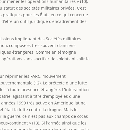
our mener les opérations humanitaires » (10).
statut des sociétés militaires privées. C’est
es pratiques pour les États en ce qui concerne
ut d’être un outil juridique d’encadrement des
issions impliquant des Sociétés militaires
ution, composées très souvent d’anciens
litiques étrangères. Comme en témoigne
érations sans sacrifier de soldats ni salir la
our réprimer les FARC, mouvement
gouvernementale (12). Le prétexte d'une lutte
tiles à toute présence étrangère. L'intervention
atrie, agissant à titre d’employé.es d'une
 années 1990 très active en Amérique latine,
 était la lutte contre la drogue. Mais le
ner la guerre, ce n'est pas aux champs de cocas
us-continent » (13). Si l'armée ainsi que les
 dans un bras de fer meurtrier qui a ravagé la