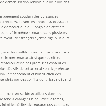
e démobilisation renvoie à la vie civile des
désengagement soudain des puissances
eu recours, durant les années 60 et 70, aux
que démocratique du Congo a en effet été
 a observé le même scénario dans plusieurs
 aventurier français ayant dirigé plusieurs
raver les conflits locaux, au lieu d'assurer un
re le mercenariat ainsi que ses effets
à renforcer certaines prémisses contenues
lus décisifs de cet arsenal sont le
protocole
tion, le financement et l'instruction des
gendrés par des conflits dont l'issue dépend
otamment en Serbie et ailleurs dans les
che tend à changer un peu avec le temps,
oi ni loi hérités de l’époque postcoloniale.