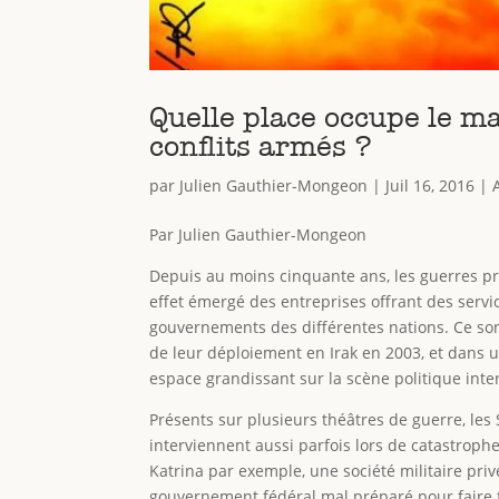
Quelle place occupe le ma
conflits armés ?
par
Julien Gauthier-Mongeon
|
Juil 16, 2016
|
Par Julien Gauthier-Mongeon
Depuis au moins cinquante ans, les guerres pr
effet émergé des entreprises offrant des servi
gouvernements des différentes nations. Ce sont
de leur déploiement en Irak en 2003, et dans u
espace grandissant sur la scène politique inte
Présents sur plusieurs théâtres de guerre, l
interviennent aussi parfois lors de catastroph
Katrina par exemple, une société militaire pri
gouvernement fédéral mal préparé pour faire fa