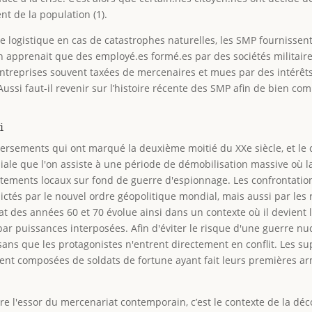
ent de la population (1).
de logistique en cas de catastrophes naturelles, les SMP fournissen
 apprenait que des employé.es formé.es par des sociétés militaire
entreprises souvent taxées de mercenaires et mues par des intérêt
ussi faut-il revenir sur l’histoire récente des SMP afin de bien c
i
versements qui ont marqué la deuxième moitié du XXe siècle, et le c
iale que l'on assiste à une période de démobilisation massive où 
rontements locaux sur fond de guerre d'espionnage. Les confrontati
 dictés par le nouvel ordre géopolitique mondial, mais aussi par 
iat des années 60 et 70 évolue ainsi dans un contexte où il devient l
 par puissances interposées. Afin d'éviter le risque d'une guerre n
t sans que les protagonistes n'entrent directement en conflit. Les 
vent composées de soldats de fortune ayant fait leurs premières 
re l'essor du mercenariat contemporain, c’est le contexte de la dé