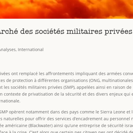
rché des sociétés militaires privées
Analyses
,
International
ivées ont remplacé les affrontements impliquant des armées conven
ces de protection à différentes organisations (ONG, multinationale
 les sociétés militaires privées (SMP), appelées ainsi en raison d
n contexte de privatisation de la sécurité et des divers enjeux qu
rnationale.
es SMP opèrent notamment dans des pays comme le Sierra Leone et 
es naturelles pour offrir des services d’encadrement au personnel m
vée américaine (Blackwater) ainsi qu’une entreprise de sécurité is
ce à la crise. C’est alors que certain.nes citoyen.nes ont décidé d