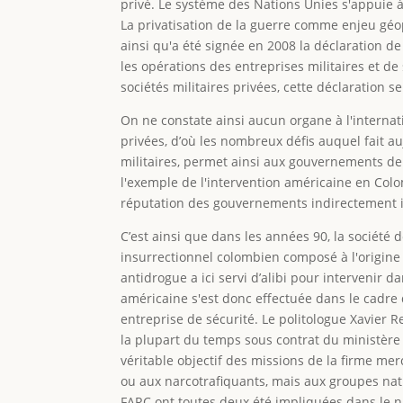
privé. Le système des Nations Unies s'appuie à
La privatisation de la guerre comme enjeu géopo
ainsi qu'a été signée en 2008 la déclaration d
les opérations des entreprises militaires et de
sociétés militaires privées, cette déclaration se
On ne constate ainsi aucun organe à l'internat
privées, d’où les nombreux défis auquel fait a
militaires, permet ainsi aux gouvernements de
l'exemple de l'intervention américaine en Colo
réputation des gouvernements indirectement im
C’est ainsi que dans les années 90, la société 
insurrectionnel colombien composé à l'origine 
antidrogue a ici servi d’alibi pour intervenir d
américaine s'est donc effectuée dans le cadre 
entreprise de sécurité. Le politologue Xavier R
la plupart du temps sous contrat du ministère d
véritable objectif des missions de la firme mer
ou aux narcotrafiquants, mais aux groupes nati
FARC ont toutes deux été impliquées dans le na