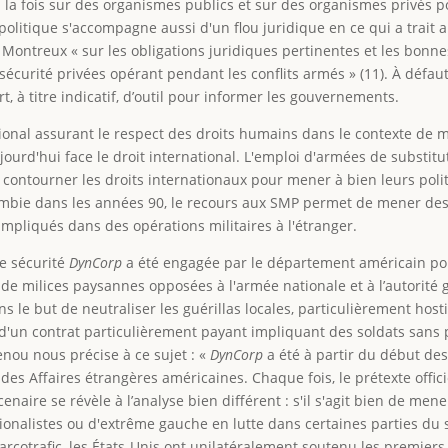
 la fois sur des organismes publics et sur des organismes privés p
litique s'accompagne aussi d'un flou juridique en ce qui a trait au 
e Montreux « sur les obligations juridiques pertinentes et les bonn
 sécurité privées opérant pendant les conflits armés » (11). À défa
rt, à titre indicatif, d’outil pour informer les gouvernements.
ional assurant le respect des droits humains dans le contexte de m
ujourd'hui face le droit international. L'emploi d'armées de substit
 contourner les droits internationaux pour mener à bien leurs po
mbie dans les années 90, le recours aux SMP permet de mener des op
pliqués dans des opérations militaires à l'étranger.
de sécurité
DynCorp
a été engagée par le département américain p
de milices paysannes opposées à l'armée nationale et à l’autorité 
ans le but de neutraliser les guérillas locales, particulièrement hos
d'un contrat particulièrement payant impliquant des soldats sans p
enou nous précise à ce sujet : «
DynCorp
a été à partir du début des
es Affaires étrangères américaines. Chaque fois, le prétexte officiel
cenaire se révèle à l’analyse bien différent : s'il s'agit bien de me
onalistes ou d'extrême gauche en lutte dans certaines parties du so
rcotrafic, les États-Unis ont unilatéralement soutenu les premiers