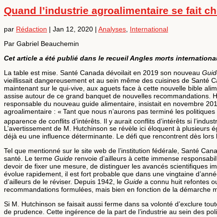
Quand l’industrie agroalimentaire se fait ch
par
Rédaction
|
Jan 12, 2020
|
Analyses
,
International
Par Gabriel Beauchemin
Cet article a été publié dans le recueil Angles morts internationau
La table est mise. Santé Canada dévoilait en 2019 son nouveau
Guid
vieillissait dangereusement et au sein même des cuisines de Santé Canad
maintenant sur le qui-vive, aux aguets face à cette nouvelle bible ali
assise autour de ce grand banquet de nouvelles recommandations. Has
responsable du nouveau guide alimentaire, insistait en novembre 201
agroalimentaire : « Tant que nous n’aurons pas terminé les politique
apparence de conflits d’intérêts. Il y aurait conflits d’intérêts si l’i
L’avertissement de M. Hutchinson se révèle ici éloquent à plusieurs ég
déjà eu une influence déterminante. Le défi que rencontrent dès lors 
Tel que mentionné sur le site web de l’institution fédérale, Santé Can
santé. Le terme
Guide
renvoie d’ailleurs à cette immense responsabil
devoir de fixer une mesure, de distinguer les avancés scientifiques i
évolue rapidement, il est fort probable que dans une vingtaine d’anné
d’ailleurs de le réviser. Depuis 1942, le
Guide
a connu huit refontes ou
recommandations formulées, mais bien en fonction de la démarche mise
Si M. Hutchinson se faisait aussi ferme dans sa volonté d’exclure tou
de prudence. Cette ingérence de la part de l’industrie au sein des poli