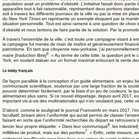
population avait un problème d’obésité. L’initiative faisait donc part
apparaître tout à fait raisonnable, représentant deux portions standa
soit à travers les différents journaux de la ville ou par la mise en pl
du
New York Times
en représente un exemple éloquent par la manière a
situation personnelle. Tout est ainsi ramené à une question de choix in
d’obésité et nous tentons de faire partie de la solution. Par la promot
À travers l’ensemble de la ville, c’est toute une campagne visant à 
la campagne fut menée de main de maître et généreusement financée : 
patriotisme. En tant que citoyenne new-yorkaise, j’ai personnellement
5
maire
[traduction libre]
. » Au terme de cette lutte, la question prit 
York, en voulant statuer sur un format maximal entourant la vente des
Le lobby français
De façon parallèle à la conception d’un guide alimentaire, un enjeu bie
communauté scientifique, soutenue par une large fraction de la sociét
pouvoir déterminer facilement, par le biais d’un jeu de couleurs, la 
alimentaires plus sains. Si ce nouvel étiquetage, depuis avril 2017, 
important vis-à-vis des multinationales qui n’en voulaient pas, cette vict
D’abord, comme le soulignait le journal
Franceinfo
en mars 2017, l’ind
facultatif, brisant alors l’uniformité qui aurait permis de classer l’e
faisant en sorte que l’uniformité recherchée du départ se retrouvera 
6
lancer leur propre étiquette: « Dans leur communiqué
, les industrie
7
millilitres de produit, mais sur des portions
. » Enfin, cette mesure, a
nettement insuffisante pour faire face aux enjeux de santé publique q