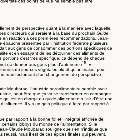
iversité des points de vue ne semble pas être
llement de perspective quant à la manière avec laquelle
ipes directeurs qui seraient à la base du prochain
Guide
,
le en réaction à ces premières recommandations. Jean-
 ébauche présentée par l’institution fédérale plusieurs
mandait aux gens de consommer des portions spécifiques de
ualité et en essayant de les détourner des aliments de
es portions c’est très spécifique, ça dépend de chaque
15
rmet de donner aux gens plus d’autonomie
. »
liments de sources végétales plutôt qu’animales, pour
ne manifestement d’un changement de perspective
aude Moubarac, l’industrie agroalimentaire semble avoir
ndustrie, peut-être que ça va se transformer en campagne
pe qui est en charge du guide alimentaire a l’air d’être une
influence. Il y a un gain politique à faire par rapport à
par rapport à la bonne foi et l’intégrité affichée de
 certains lobbys du monde de l’alimentation. Si le
 Jean-Claude Moubarac souligne que rien n’indique que
s réussi, mais il est de ces épices finales qui peuvent,