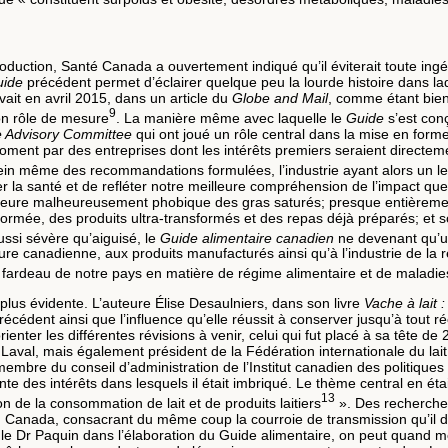
oduction, Santé Canada a ouvertement indiqué qu’il éviterait toute ing
uide
précédent permet d’éclairer quelque peu la lourde histoire dans laque
ivait en avril 2015, dans un article du
Globe and Mail
, comme étant bien
9
son rôle de mesure
. La manière même avec laquelle le
Guide
s’est conç
 Advisory Committee
qui ont joué un rôle central dans la mise en form
oment par des entreprises dont les intérêts premiers seraient directe
u sein même des recommandations formulées, l’industrie ayant alors un 
er la santé et de refléter notre meilleure compréhension de l’impact qu
meure malheureusement phobique des gras saturés; presque entièremen
formée, des produits ultra-transformés et des repas déjà préparés; et sou
ussi sévère qu’aiguisé, le
Guide alimentaire canadien
ne devenant qu’un
ure canadienne, aux produits manufacturés ainsi qu’à l’industrie de la 
e fardeau de notre pays en matière de régime alimentaire et de maladie
ore plus évidente. L’auteure Élise Desaulniers, dans son livre
Vache à lait :
récédent ainsi que l’influence qu’elle réussit à conserver jusqu’à tout 
nter les différentes révisions à venir, celui qui fut placé à sa tête de
 Laval, mais également président de la Fédération internationale du la
embre du conseil d’administration de l’Institut canadien des politiques
 des intérêts dans lesquels il était imbriqué. Le thème central en était a
13
n de la consommation de lait et de produits laitiers
». Des recherches
Canada, consacrant du même coup la courroie de transmission qu’il deven
 Dr Paquin dans l’élaboration du Guide alimentaire, on peut quand même