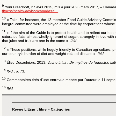
9
Yoni Freedhoff, 27 avril 2015, mis à jour le 25 mars 2017, « Canada
fitness/health-advisor/canadas-f…
.
10
« Take, for instance, the 12-member Food Guide Advisory Committee 
integral committee were employed at the time by corporations whose
11
« If the aim of the Guide is to protect health and to reflect our bes
saturated fats; almost wholly ignorant of sugar; strangely in love with
that juice and fruit are one in the same ».
Ibid.
12
« These positions, while hugely friendly to Canadian agriculture, p
our country’s burden of diet and weight-related disease ».
Ibid.
13
Élise Desaulniers, 2013,
Vache à lait : Dix mythes de l’industrie lait
14
Ibid.
, p. 73.
15
Commentaires tirés d’une entrevue menée par l’auteur le 11 sept
16
Ibid.
Revue L’Esprit libre – Catégories