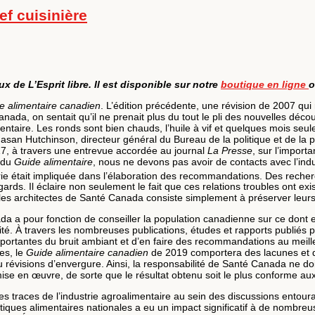
ef cuisinière
x de L’Esprit libre. Il est disponible sur notre
boutique en ligne
o
e alimentaire canadien
. L’édition précédente, une révision de 2007 qui
a, on sentait qu’il ne prenait plus du tout le pli des nouvelles découve
mentaire. Les ronds sont bien chauds, l’huile à vif et quelques mois se
an Hutchinson, directeur général du Bureau de la politique et de la 
7, à travers une entrevue accordée au journal
La Presse
, sur l’import
s du
Guide alimentaire
, nous ne devons pas avoir de contacts avec l’ind
ndustrie était impliquée dans l’élaboration des recommandations. Des recher
ards. Il éclaire non seulement le fait que ces relations troubles ont exi
les architectes de Santé Canada consiste simplement à préserver leurs 
ada a pour fonction de conseiller la population canadienne sur ce dont e
ité. À travers les nombreuses publications, études et rapports publiés 
mportantes du bruit ambiant et d’en faire des recommandations au meille
es, le
Guide alimentaire canadien
de 2019 comportera des lacunes et de
 révisions d’envergure. Ainsi, la responsabilité de Santé Canada ne doi
 en œuvre, de sorte que le résultat obtenu soit le plus conforme aux v
tes traces de l’industrie agroalimentaire au sein des discussions entou
tiques alimentaires nationales a eu un impact significatif à de nombreuse