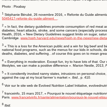
Photo : Pixabay
1
Stéphanie Bérubé, 26 novembre 2016, « Refonte du Guide alimentair
5045417-refonte-du-guide-aliment…
.
2
« In fact, the dietary guidelines promote consumption of red meat as
diabetes, heart attacks, stroke, and some cancers (especially process
Health, 2016, « New Dietary Guidelines suggest limits on sugar, satura
Cambridge.
www.hsph.harvard.edu/news/hsph-in-the-news/new-dieta
3
« This is a loss for the American public and a win for big beef and bi
national food programs, such as the menus for our kids in schools, d
deaths, diabetes, and suffering…of course this goes on to mean greater
4
« Everything in moderation. Except fun, try to have lots of that. Our
lifestyles, we can make a positive difference ». Marion Nestle, 2013,
F
5
« It consitently invoked nanny states, intrusions on personal choice,
against the cap at my local farmer’s market ».
Ibid.
, p. 410.
6
Voir sur le site web de Evolved Nutrition Label Initiative, evolvednutri
7
franceinfo, 15 mars 2017, « Pourquoi le nouvel étiquetage nutrition
Paris.
www.francetvinfo.fr/sante/alimentation/pourquoi-le-nouvel-eti
8
Ibid.