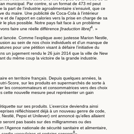
plan municipal. Par contre, si un format de 473 ml peut
a part de l’industrie agroalimentaire s’ensuivit, que ce
ive du maire. Une publicité de Coca-Cola à l’intérieur
 et de l’apport en calories vers la prise en charge de sa
ir le plus possible. Notre pays fait face à un problème
4
uvons faire une réelle différence
[traduction libre]
. »
fut lancée. Comme l’explique avec justesse Marion Nestle,
rusion au sein de nos choix individuels et d’un manque de
es pour une pétition visant à défaire l’initiative du
dans un jugement rendu le 26 juin 2014 que la ville de New
ant du même coup la victoire de la grande industrie.
taire en territoire français. Depuis quelques années, la
Nutri-Score, sur les produits en supermarchés de sorte à
iriger les consommateurs et consommatrices vers des choix
ens cette nouvelle mesure peut représenter un gain
tiquette sur ses produits. L’exercice deviendra ainsi
entreprises réfléchissent déjà à un nouveau genre de code,
Nestlé, Pepsi et Unilever) ont annoncé qu’elles allaient
ls ne seront pas basés sur des milligrammes ou des
n l’Agence nationale de sécurité sanitaire et alimentaire,
8
 cardio-vasculaires et certains cancers
».