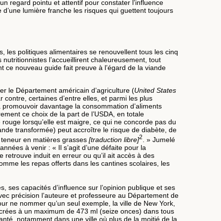
n regard pointu et attentif pour constater l’influence
d’une lumière franche les risques qui guettent toujours
les politiques alimentaires se renouvellent tous les cinq
nutritionnistes l’accueillirent chaleureusement, tout
nt ce nouveau guide fait preuve à l’égard de la viande
r le Département américain d’agriculture (
United States
ontre, certaines d’entre elles, et parmi les plus
t à promouvoir davantage la consommation d’aliments
èrement ce choix de la part de l’USDA, en totale
e rouge lorsqu’elle est maigre, ce qui ne concorde pas du
ande transformée) peut accroître le risque de diabète, de
2
la teneur en matières grasses
[traduction libre]
. » Jumelé
nées à venir : « Il s’agit d’une défaite pour la
retrouve induit en erreur ou qu’il ait accès à des
mme les repas offerts dans les cantines scolaires, les
s, ses capacités d’influence sur l’opinion publique et ses
vec précision l’auteure et professeure au Département de
ur ne nommer qu’un seul exemple, la ville de New York,
sucrées à un maximum de 473 ml (seize onces) dans tous
anté, notamment dans une ville où plus de la moitié de la