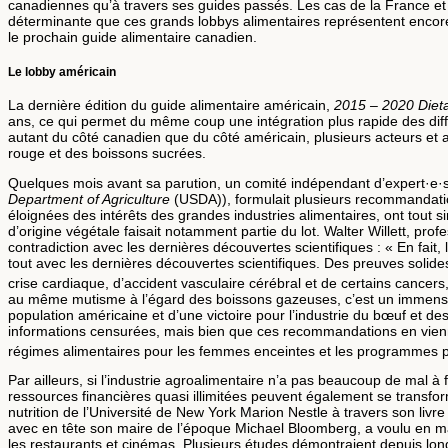
canadiennes qu’à travers ses guides passés. Les cas de la France et de
déterminante que ces grands lobbys alimentaires représentent encore 
le prochain guide alimentaire canadien.
Le lobby américain
La dernière édition du guide alimentaire américain,
2015 – 2020 Dieta
ans, ce qui permet du même coup une intégration plus rapide des différ
autant du côté canadien que du côté américain, plusieurs acteurs et a
rouge et des boissons sucrées.
Quelques mois avant sa parution, un comité indépendant d’expert·e·s
Department of Agriculture
(USDA)), formulait plusieurs recommandation
éloignées des intérêts des grandes industries alimentaires, ont tou
d’origine végétale faisait notamment partie du lot. Walter Willett, pro
contradiction avec les dernières découvertes scientifiques : « En fai
tout avec les dernières découvertes scientifiques. Des preuves solide
crise cardiaque, d’accident vasculaire cérébral et de certains cancers
au même mutisme à l’égard des boissons gazeuses, c’est un immense pan 
population américaine et d’une victoire pour l’industrie du bœuf et d
informations censurées, mais bien que ces recommandations en vienne
régimes alimentaires pour les femmes enceintes et les programmes p
Par ailleurs, si l’industrie agroalimentaire n’a pas beaucoup de mal à 
ressources financières quasi illimitées peuvent également se transf
nutrition de l’Université de New York Marion Nestle à travers son livr
avec en tête son maire de l’époque Michael Bloomberg, a voulu en m
les restaurants et cinémas. Plusieurs études démontraient depuis long