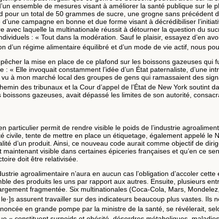
ie d’un ensemble de mesures visant à améliorer la santé publique sur le 
rd pour un total de 50 grammes de sucre, une grogne sans précédent de l
ace d’une campagne en bonne et due forme visant à décrédibiliser l’initiat
vec laquelle la multinationale réussit à détourner la question du sucre
dividuels : « Tout dans la modération. Sauf le plaisir, essayez d’en avo
ion d’un régime alimentaire équilibré et d’un mode de vie actif, nous po
empêcher la mise en place de ce plafond sur les boissons gazeuses qui 
« Elle invoquait constamment l’idée d’un État paternaliste, d’une int
 vu à mon marché local des groupes de gens qui ramassaient des signatur
le chemin des tribunaux et la Cour d’appel de l’État de New York soutint 
 boissons gazeuses, avait dépassé les limites de son autorité, consacr
n particulier permit de rendre visible le poids de l’industrie agroalimen
é civile, tente de mettre en place un étiquetage, également appelé le 
qualité d’un produit. Ainsi, ce nouveau code aurait comme objectif de d
est maintenant visible dans certaines épiceries françaises et qu’en ce s
oire doit être relativisée.
ustrie agroalimentaire n’aura en aucun cas l’obligation d’accoler cette é
nsemble des produits les uns par rapport aux autres. Ensuite, plusieurs 
largement fragmentée. Six multinationales (Coca-Cola, Mars, Mondelez, 
l[·le·]s assurent travailler sur des indicateurs beaucoup plus vastes. I
nnoncée en grande pompe par la ministre de la santé, se révélerait, selo
ue « constituent surpoids et obésité, désordres métaboliques, maladies