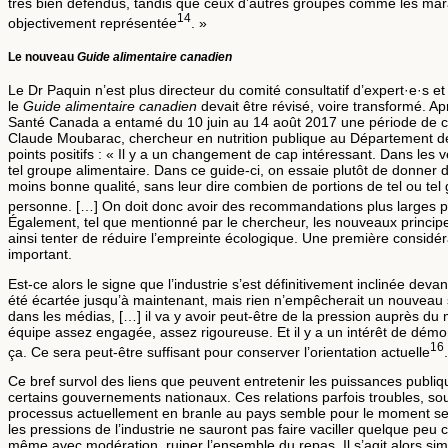
très bien défendus, tandis que ceux d’autres groupes comme les mar
14
objectivement représentée
. »
Le nouveau
Guide alimentaire canadien
Le Dr Paquin n’est plus directeur du comité consultatif d’expert·e·s
le
Guide alimentaire canadien
devait être révisé, voire transformé. Ap
Santé Canada a entamé du 10 juin au 14 août 2017 une période de co
Claude Moubarac, chercheur en nutrition publique au Département de nu
points positifs : « Il y a un changement de cap intéressant. Dans les
tel groupe alimentaire. Dans ce guide-ci, on essaie plutôt de donner 
moins bonne qualité, sans leur dire combien de portions de tel ou tel 
personne. […] On doit donc avoir des recommandations plus larges p
Également, tel que mentionné par le chercheur, les nouveaux princip
ainsi tenter de réduire l’empreinte écologique. Une première consid
important.
Est-ce alors le signe que l’industrie s’est définitivement inclinée d
été écartée jusqu’à maintenant, mais rien n’empêcherait un nouveau su
dans les médias, […] il va y avoir peut-être de la pression auprès du mi
équipe assez engagée, assez rigoureuse. Et il y a un intérêt de démontr
16
ça. Ce sera peut-être suffisant pour conserver l’orientation actuelle
Ce bref survol des liens que peuvent entretenir les puissances publiqu
certains gouvernements nationaux. Ces relations parfois troubles, souv
processus actuellement en branle au pays semble pour le moment se 
les pressions de l’industrie ne sauront pas faire vaciller quelque peu c
même avec modération, ruiner l’ensemble du repas. Il s’agit alors sim