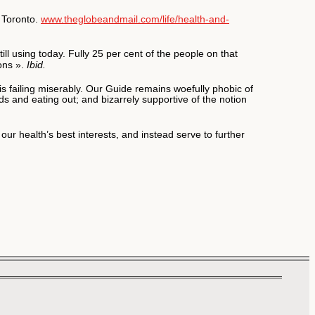
, Toronto.
www.theglobeandmail.com/life/health-and-
 using today. Fully 25 per cent of the people on that
ons ».
Ibid.
 is failing miserably. Our Guide remains woefully phobic of
ds and eating out; and bizarrely supportive of the notion
ur health’s best interests, and instead serve to further