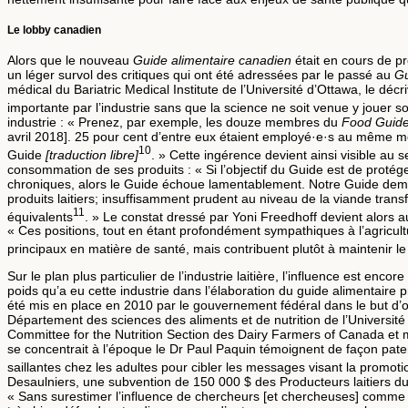
Le lobby canadien
Alors que le nouveau
Guide alimentaire canadien
était en cours de pr
un léger survol des critiques qui ont été adressées par le passé au
G
médical du Bariatric Medical Institute de l’Université d’Ottawa, le décr
importante par l’industrie sans que la science ne soit venue y jouer 
industrie : « Prenez, par exemple, les douze membres du
Food Guide
avril 2018]. 25 pour cent d’entre eux étaient employé·e·s au même m
10
Guide
[traduction libre]
. » Cette ingérence devient ainsi visible a
consommation de ses produits : « Si l’objectif du Guide est de protég
chroniques, alors le Guide échoue lamentablement. Notre Guide de
produits laitiers; insuffisamment prudent au niveau de la viande trans
11
équivalents
. » Le constat dressé par Yoni Freedhoff devient alors a
« Ces positions, tout en étant profondément sympathiques à l’agricult
principaux en matière de santé, mais contribuent plutôt à maintenir l
Sur le plan plus particulier de l’industrie laitière, l’influence est enc
poids qu’a eu cette industrie dans l’élaboration du guide alimentaire p
été mis en place en 2010 par le gouvernement fédéral dans le but d’orie
Département des sciences des aliments et de nutrition de l’Université
Committee for the Nutrition Section des Dairy Farmers of Canada et m
se concentrait à l’époque le Dr Paul Paquin témoignent de façon patente
saillantes chez les adultes pour cibler les messages visant la promotio
Desaulniers, une subvention de 150 000 $ des Producteurs laitiers du 
« Sans surestimer l’influence de chercheurs [et chercheuses] comme le