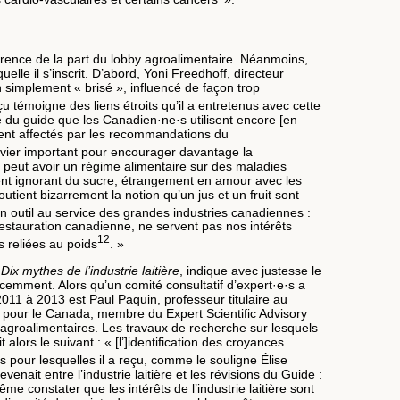
érence de la part du lobby agroalimentaire. Néanmoins,
lle il s’inscrit. D’abord, Yoni Freedhoff, directeur
 simplement « brisé », influencé de façon trop
u témoigne des liens étroits qu’il a entretenus avec cette
e du guide que les Canadien·ne·s utilisent encore [en
ment affectés par les recommandations du
levier important pour encourager davantage la
e peut avoir un régime alimentaire sur des maladies
t ignorant du sucre; étrangement en amour avec les
tient bizarrement la notion qu’un jus et un fruit sont
 outil au service des grandes industries canadiennes :
restauration canadienne, ne servent pas nos intérêts
12
s reliées au poids
. »
 Dix mythes de l’industrie laitière
, indique avec justesse le
récemment. Alors qu’un comité consultatif d’expert·e·s a
 2011 à 2013 est Paul Paquin, professeur titulaire au
it pour le Canada, membre du Expert Scientific Advisory
 agroalimentaires. Les travaux de recherche sur lesquels
lors le suivant : « [l’]identification des croyances
 pour lesquelles il a reçu, comme le souligne Élise
ait entre l’industrie laitière et les révisions du Guide :
 constater que les intérêts de l’industrie laitière sont