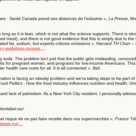
e : Santé Canada prend ses distances de l’industrie »,
La Presse
, Mo
 long as it is lean, which is not what the science supports. There is st
ed meat), and there is not good evidence that this is simply due to the
ted fat, sodium, but experts criticize omissions »,
Harvard TH Chan – S
ry-guidelines-sugges…
.
g soda. The problem isn’t just that the public gets misleading, censored 
iets for pregnant women, and programs for low-income Americans. This 
 health care costs for all. It is all connected ».
Ibid
.
 nation is facing an obesity problem and we’re taking steps to be part o
ood Politics : How the food industry influences nutrition and health
, Uni
 and lack of patriotism. As a New-York City resident, I personally witnes
tionlabel.eu/
nel risque de ne pas faire recette dans vos supermarchés »,
France Tél
quetage-nut…
.