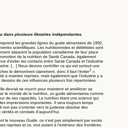
u dans plusieurs librairies indépendantes.
 reprend les grandes lignes du guide alimentaire de 1992,
rtes scientifiques. Les nutritionnistes et diététistes sont
ulement séparent la population canadienne de leur place
promotion de la nutrition de Santé Canada, également
ance d’éviter les contacts entre Santé Canada et l’industrie
ustrie. […] Nous devons contrôler ce qui est surtout une
1
ches le démontrent clairement, donc il faut l’éviter
».
sté à maintes reprises, mais également que l’industrie y a
dessins de ces influences plusieurs fois répertoriées.
lle devrait se nourrir pour maintenir et améliorer sa
par le monde de la nutrition, un guide alimentairea comme
ur de ses capacités. La nutrition étant une science qui
s imprécisions importantes. Il sera toujours temps
t non pas s’orienter vers la justesse absolue des
érités et constats d’aujourd’hui.
rant le nouveau
Guide
, ce n’est pas simplement par excès
s reprises et ce, tout autant à l’extérieur des frontières