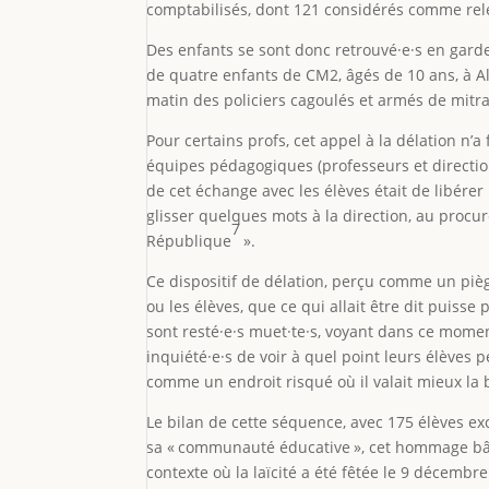
comptabilisés, dont 121 considérés comme rele
Des enfants se sont donc retrouvé·e·s en garde
de quatre enfants de CM2, âgés de 10 ans, à Al
matin des policiers cagoulés et armés de mitrai
Pour certains profs, cet appel à la délation n’a 
équipes pédagogiques (professeurs et directions
de cet échange avec les élèves était de libérer
glisser quelques mots à la direction, au procu
7
République
».
Ce dispositif de délation, perçu comme un piè
ou les élèves, que ce qui allait être dit puisse
sont resté·e·s muet·te·s, voyant dans ce moment
inquiété·e·s de voir à quel point leurs élèves
comme un endroit risqué où il valait mieux la b
Le bilan de cette séquence, avec 175 élèves exc
sa « communauté éducative », cet hommage bâcl
contexte où la laïcité a été fêtée le 9 décembre 