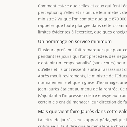
Comment est-ce que celles et ceux qui font l’é
perception qu’elles et ils ont de leur métier, de
ministre ? Vu que l’on compte quelque 870 000 
rappeler que toute plongée dans cette « commu
limites évidentes à l’exercice, quelques enseig
Un hommage en service minimum
Plusieurs profs ont fait remarquer que pour c
pendant les jours qui l’ont précédée, des négo
d’obtenir un temps banalisé (sans cours) pour
qu’elles et ils ont ressenti suite à l’assassina
Après moult revirements, le ministre de l’Édu
normalement » et qu’en guise d’hommage, une si
Jean Jaurès étaient au menu de la rentrée. C
(s’ajoutant à l’impression d’être envoyé au fro
certain·e·s ont dû menacer leur direction de f
Mais que vient faire Jaurès dans cette gal
La lettre de Jaurès, seul support pédagogiqu
critiquée. Il faut dire que le ministère a choisi