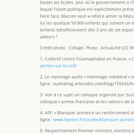
toutes les écoles. Jour où le gouvernement a c
lequel l’islam politique est explicitement prés
faire face, Macron veut
«
refaire aimer la Rép
lui les quelque 50 000 enfants qui suivent un e
enfants bénéficieraient dès 3 ans de cet espace
valeurs ?
Crédit photo : Collage. Photo : ActuaLitté (CC BY
1. Collectif contre l’islamophobie en France, «
verites-sur-le-ccif/
2. Le reportage audio « Hommage collatéral »
ligne : audioblog.arteradio.com/blog/155545/
3. Voir à ce sujet un colloque organisé par Surv
colloque-l-armee-francaise-et-les-valeurs-de-
4. AFP, « Blanquer annonce un renforcement de 
ligne :
www.lepoint.fr/societe/blanquer-annon
5. Respectivement Premier ministre, ministre de