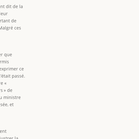
nt dit de la
 leur
rtant de
 Malgré ces
er que
ermis
 exprimer ce
’était passé.
re «
s » de
u ministre
sée, et
ment
lustrer la