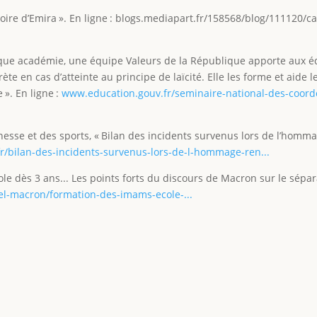
stoire d’Emira ». En ligne : blogs.mediapart.fr/158568/blog/111120/c
chaque académie, une équipe Valeurs de la République apporte aux 
 en cas d’atteinte au principe de laïcité. Elle les forme et aide l
». En ligne :
www.education.gouv.fr/seminaire-national-des-coor
eunesse et des sports, « Bilan des incidents survenus lors de l’homm
/bilan-des-incidents-survenus-lors-de-l-hommage-ren...
le dès 3 ans... Les points forts du discours de Macron sur le sépar
l-macron/formation-des-imams-ecole-...