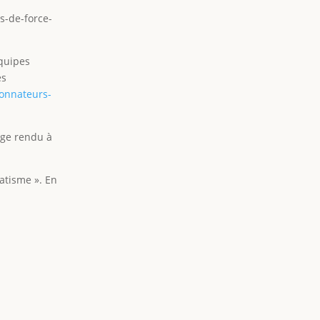
as-de-force-
équipes
es
donnateurs-
age rendu à
atisme ». En