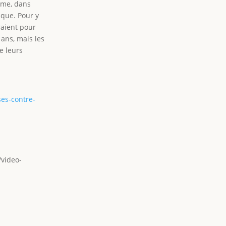
isme, dans
ique. Pour y
raient pour
 ans, mais les
e leurs
es-contre-
/video-