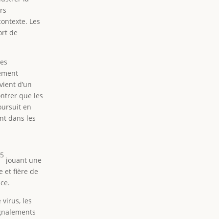
ers
contexte. Les
ort de
res
gement
vient d’un
ntrer que les
oursuit en
nt dans les
5
r
jouant une
 et fière de
nce.
virus, les
signalements