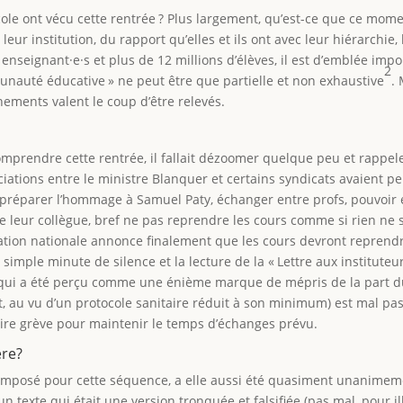
cole ont vécu cette rentrée ? Plus largement, qu’est-ce que ce mome
 leur institution, du rapport qu’elles et ils ont avec leur hiérarchie,
enseignant·e·s et plus de 12 millions d’élèves, il est d’emblée impo
2
nauté éducative » ne peut être que partielle et non exhaustive
.
nements valent le coup d’être relevés.
omprendre cette rentrée, il fallait dézoomer quelque peu et rappel
ciations entre le ministre Blanquer et certains syndicats avaient p
 préparer l’hommage à Samuel Paty, échanger entre profs, pouvoir
t de leur collègue, bref ne pas reprendre les cours comme si rien ne s
cation nationale annonce finalement que les cours devront reprend
mple minute de silence et la lecture de la « Lettre aux instituteur
e qui a été perçu comme une énième marque de mépris de la part d
nt, au vu d’un protocole sanitaire réduit à son minimum) est mal pas
aire grève pour maintenir le temps d’échanges prévu.
ère?
e imposé pour cette séquence, a elle aussi été quasiment unanime
 un texte qui était une version tronquée et falsifiée (pas mal, pour il