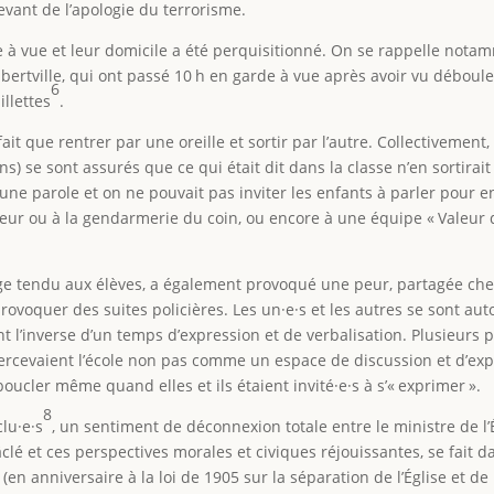
vant de l’apologie du terrorisme.
 à vue et leur domicile a été perquisitionné. On se rappelle nota
bertville, qui ont passé 10 h en garde à vue après avoir vu déboule
6
llettes
.
fait que rentrer par une oreille et sortir par l’autre. Collectivement,
) se sont assurés que ce qui était dit dans la classe n’en sortirait
 une parole et on ne pouvait pas inviter les enfants à parler pour e
reur ou à la gendarmerie du coin, ou encore à une équipe « Valeur 
ge tendu aux élèves, a également provoqué une peur, partagée che
 provoquer des suites policières. Les un·e·s et les autres se sont aut
 l’inverse d’un temps d’expression et de verbalisation. Plusieurs p
 percevaient l’école non pas comme un espace de discussion et d’ex
oucler même quand elles et ils étaient invité·e·s à s’« exprimer ».
8
lu·e·s
, un sentiment de déconnexion totale entre le ministre de l
é et ces perspectives morales et civiques réjouissantes, se fait d
(en anniversaire à la loi de 1905 sur la séparation de l’Église et de 