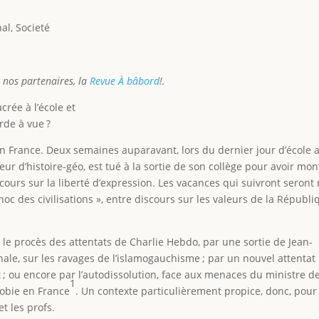
nal
,
Societé
 nos partenaires, la
Revue À bâbord
!.
rée à l’école et
rde à vue ?
 en France. Deux semaines auparavant, lors du dernier jour d’école a
ur d’histoire-géo, est tué à la sortie de son collège pour avoir mo
urs sur la liberté d’expression. Les vacances qui suivront seron
oc des civilisations », entre discours sur les valeurs de la Républi
e procès des attentats de Charlie Hebdo, par une sortie de Jean-
nale, sur les ravages de l’islamogauchisme ; par un nouvel attentat
; ou encore par l’autodissolution, face aux menaces du ministre de 
1
phobie en France
. Un contexte particulièrement propice, donc, pour 
t les profs.