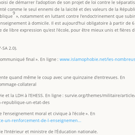
hoisi de démarrer l’adoption de son projet de loi contre le séparat
enté comme le seul ennemi de la laïcité et des valeurs de la Républ
9
ublique
», notamment en luttant contre l’endoctrinement que subi
nseignement à domicile. Il est aujourd’hui obligatoire à partir de 6
 de libre expression qu’est l’école, pour être mieux unis et fières d
-SA 2.0).
 Communiqué final ». En ligne :
www.islamophobie.net/les-nombreus
 tente quand même le coup avec une quinzaine d’entrevues. En
hommage-collateral
ie et la LDH à l’EHESS. En ligne : survie.org/themes/militaire/article
la-republique-un-etat-des
l’enseignement moral et civique à l’école ». En
ce-un-renforcement-de-l-enseignemen...
 l’Intérieur et ministre de l’Éducation nationale.