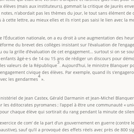
ux élèves (mais aux instituteurs), gommait la critique de Jaurès env
notes, n’abordait pas les thèmes du jour, le tout sans élément de 
 cette lettre, au mieux elles et ils n’ont pas saisi le lien avec la m
 l’Éducation nationale, on a eu droit à une augmentation des heu
éforme du brevet des collèges insistant sur l’évaluation de l’enga
u ou la grille d’évaluation de cet engagement… surtout si on se sou
x enfants âgé·e·s de 14 ou 15 ans de rédiger un discours pour démo
3
 les valeurs de la République
. Aujourd’hui, le ministre Blanquer p
l’engagement civique des élèves. Par exemple, quand ils s’engagero
4
 avec les gendarmes
».
 ministériel de Jean Castex, Gérald Darmanin et Jean-Michel Blanque
ar les éditocrates pyromanes ; l’appel à être une communauté « unie
pour chaque élève qui sortirait du rang pendant la minute de sile
 exercice de com’ de la part d’un gouvernement en guerre (contre le 
xhaustive), sauf qu’il a provoqué des effets réels avec près de 800 