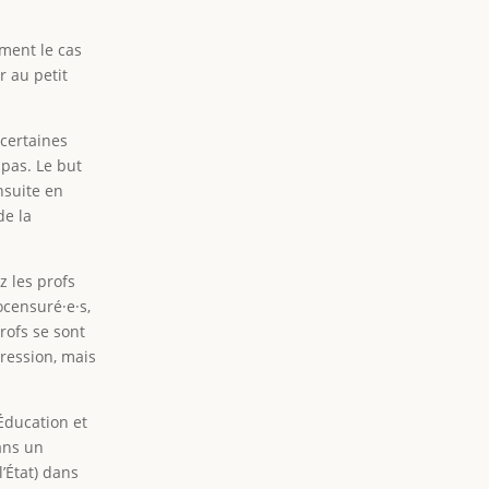
mment le cas
r au petit
 certaines
 pas. Le but
nsuite en
de la
z les profs
ocensuré·e·s,
rofs se sont
pression, mais
’Éducation et
ans un
l’État) dans