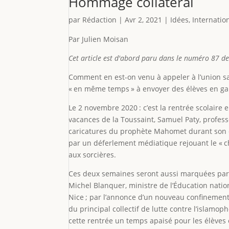
Hommage collatéral
par
Rédaction
|
Avr 2, 2021
|
Idées
,
Internatio
Par Julien Moisan
Cet article est d'abord paru dans le numéro 87 de
Comment en est-on venu à appeler à l’union sac
« en même temps » à envoyer des élèves en ga
Le 2 novembre 2020 : c’est la rentrée scolaire
vacances de la Toussaint, Samuel Paty, professe
caricatures du prophète Mahomet durant son co
par un déferlement médiatique rejouant le « ch
aux sorcières.
Ces deux semaines seront aussi marquées par l
Michel Blanquer, ministre de l’Éducation natio
Nice ; par l’annonce d’un nouveau confinement 
du principal collectif de lutte contre l’islamo
cette rentrée un temps apaisé pour les élèves e