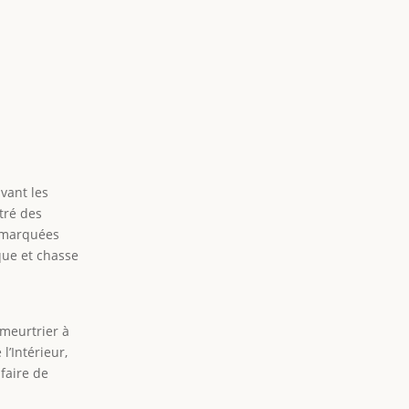
vant les
ntré des
t marquées
que et chasse
 meurtrier à
l’Intérieur,
faire de