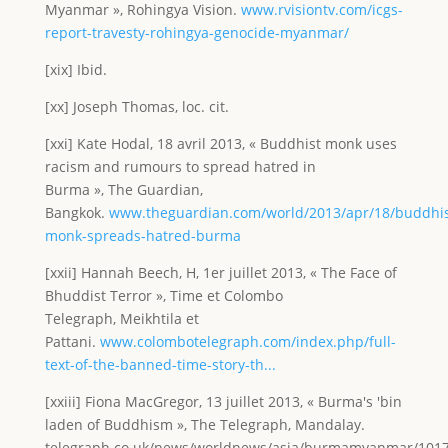
Myanmar », Rohingya Vision.
www.rvisiontv.com/icgs-
report-travesty-rohingya-genocide-myanmar/
[xix] Ibid.
[xx] Joseph Thomas, loc. cit.
[xxi] Kate Hodal, 18 avril 2013, « Buddhist monk uses
racism and rumours to spread hatred in
Burma », The Guardian,
Bangkok.
www.theguardian.com/world/2013/apr/18/buddhis
monk-spreads-hatred-burma
[xxii] Hannah Beech, H, 1er juillet 2013, « The Face of
Bhuddist Terror », Time et Colombo
Telegraph, Meikhtila et
Pattani.
www.colombotelegraph.com/index.php/full-
text-of-the-banned-time-story-th...
[xxiii] Fiona MacGregor, 13 juillet 2013, « Burma's 'bin
laden of Buddhism », The Telegraph, Mandalay.
telegraph.co.uk/news/worldnews/asia/burmamyanmar/101