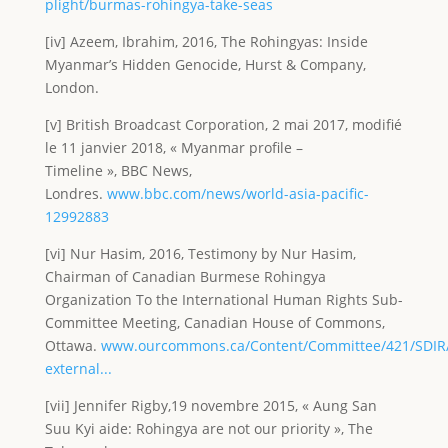
plight/burmas-rohingya-take-seas
[iv] Azeem, Ibrahim, 2016, The Rohingyas: Inside
Myanmar’s Hidden Genocide, Hurst & Company,
London.
[v] British Broadcast Corporation, 2 mai 2017, modifié
le 11 janvier 2018, « Myanmar profile –
Timeline », BBC News,
Londres.
www.bbc.com/news/world-asia-pacific-
12992883
[vi] Nur Hasim, 2016, Testimony by Nur Hasim,
Chairman of Canadian Burmese Rohingya
Organization To the International Human Rights Sub-
Committee Meeting, Canadian House of Commons,
Ottawa.
www.ourcommons.ca/Content/Committee/421/SDIR/
external...
[vii] Jennifer Rigby,19 novembre 2015, « Aung San
Suu Kyi aide: Rohingya are not our priority », The