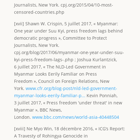
Journalists, New York. cpj.org/2015/04/10-most-
censored-countries.php
[xvii] Shawn W. Crispin, 5 juillet 2017, « Myanmar:
One year under Suu Kyi, press freedom lags behind
democratic progress », Committee to Protect
Journalists, New York.
cpj.org/blog/2017/06/myanmar-one-year-under-suu-
kyi-press-freedom-lags-.php ; Joshua Kurlantzick,
6 juillet 2017, « The NLD-Led Government in
Myanmar Looks Eerily Familiar on Press
Freedom », Council on Foreign Relations, New
York.
www.cfr.org/blog-post/nld-led-government-
myanmar-looks-eerily-familiar-p...
Kevin Ponniah,
3 juillet 2017, « Press freedom 'under threat' in new
Myanmar », BBC News,
London.
www.bbc.com/news/world-asia-40448504
[xviii] Ne Myo Win, 18 décembre 2016, « ICG’s Report:
A Travesty of Rohingya Genocide in