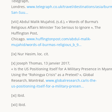
Telegraph,
Londres.
www.telegraph.co.uk/travel/destinations/asia/bu
San-Suu...
[viii] Abdul Malik Mujahid, (s.d.), « Words of Burma’s
Religious Affairs Minister Too Serious to Ignore », The
Huffington Post,
Chicago.
www.huffingtonpost.com/abdul-malik-
mujahid/words-of-burmas-religious_b_9...
[ix] Nur Hasim, loc. cit.
[x] Joseph Thomas, 13 janvier 2017,
« Is the US Positioning Itself for A Military Presence in Mya
Using the “Rohingya Crisis” as a Pretext? », Global
Research, Montréal.
www.globalresearch.ca/is-the-
us-positioning-itself-for-a-military-presen...
[xi] Ibid.
[xii] Ibid.