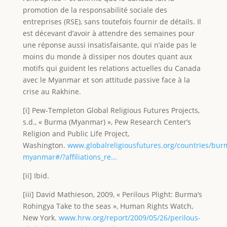
promotion de la responsabilité sociale des
entreprises (RSE), sans toutefois fournir de détails. Il
est décevant d’avoir à attendre des semaines pour
une réponse aussi insatisfaisante, qui n’aide pas le
moins du monde à dissiper nos doutes quant aux
motifs qui guident les relations actuelles du Canada
avec le Myanmar et son attitude passive face à la
crise au Rakhine.
[i] Pew-Templeton Global Religious Futures Projects,
s.d., « Burma (Myanmar) », Pew Research Center’s
Religion and Public Life Project,
Washington.
www.globalreligiousfutures.org/countries/bur
myanmar#/?affiliations_re...
[ii] Ibid.
[iii] David Mathieson, 2009, « Perilous Plight: Burma’s
Rohingya Take to the seas », Human Rights Watch,
New York.
www.hrw.org/report/2009/05/26/perilous-