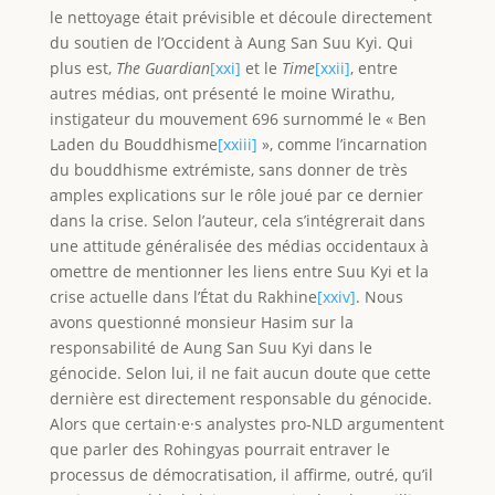
le nettoyage était prévisible et découle directement
du soutien de l’Occident à Aung San Suu Kyi. Qui
plus est,
The Guardian
[xxi]
et le
Time
[xxii]
, entre
autres médias, ont présenté le moine Wirathu,
instigateur du mouvement 696 surnommé le « Ben
Laden du Bouddhisme
[xxiii]
», comme l’incarnation
du bouddhisme extrémiste, sans donner de très
amples explications sur le rôle joué par ce dernier
dans la crise. Selon l’auteur, cela s’intégrerait dans
une attitude généralisée des médias occidentaux à
omettre de mentionner les liens entre Suu Kyi et la
crise actuelle dans l’État du Rakhine
[xxiv]
. Nous
avons questionné monsieur Hasim sur la
responsabilité de Aung San Suu Kyi dans le
génocide. Selon lui, il ne fait aucun doute que cette
dernière est directement responsable du génocide.
Alors que certain·e·s analystes pro-NLD argumentent
que parler des Rohingyas pourrait entraver le
processus de démocratisation, il affirme, outré, qu’il