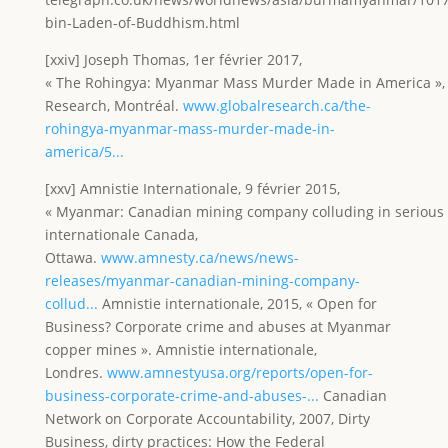
bin-Laden-of-Buddhism.html
[xxiv] Joseph Thomas, 1er février 2017,
« The Rohingya: Myanmar Mass Murder Made in America », 
Research, Montréal.
www.globalresearch.ca/the-
rohingya-myanmar-mass-murder-made-in-
america/5...
[xxv] Amnistie Internationale, 9 février 2015,
« Myanmar: Canadian mining company colluding in serious ab
internationale Canada,
Ottawa.
www.amnesty.ca/news/news-
releases/myanmar-canadian-mining-company-
collud...
Amnistie internationale, 2015, « Open for
Business? Corporate crime and abuses at Myanmar
copper mines ». Amnistie internationale,
Londres.
www.amnestyusa.org/reports/open-for-
business-corporate-crime-and-abuses-...
Canadian
Network on Corporate Accountability, 2007, Dirty
Business, dirty practices: How the Federal