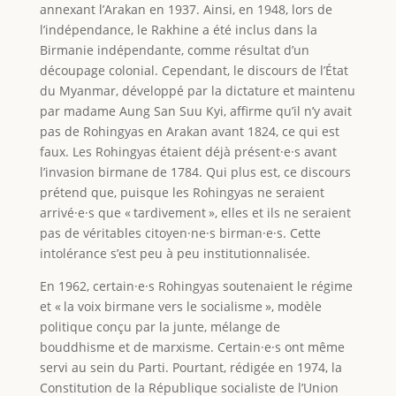
annexant l’Arakan en 1937. Ainsi, en 1948, lors de
l’indépendance, le Rakhine a été inclus dans la
Birmanie indépendante, comme résultat d’un
découpage colonial. Cependant, le discours de l’État
du Myanmar, développé par la dictature et maintenu
par madame Aung San Suu Kyi, affirme qu’il n’y avait
pas de Rohingyas en Arakan avant 1824, ce qui est
faux. Les Rohingyas étaient déjà présent·e·s avant
l’invasion birmane de 1784. Qui plus est, ce discours
prétend que, puisque les Rohingyas ne seraient
arrivé·e·s que « tardivement », elles et ils ne seraient
pas de véritables citoyen·ne·s birman·e·s. Cette
intolérance s’est peu à peu institutionnalisée.
En 1962, certain·e·s Rohingyas soutenaient le régime
et « la voix birmane vers le socialisme », modèle
politique conçu par la junte, mélange de
bouddhisme et de marxisme. Certain·e·s ont même
servi au sein du Parti. Pourtant, rédigée en 1974, la
Constitution de la République socialiste de l’Union