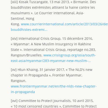
[xiii] Kosak Tuscangate, 13 mai 2013, « Birmanie. Des
bouddhistes extrémistes attisent la haine contre les
musulmans ». Le Courrier international, Asia-
Sentinel, Hong
Kong.
www.courrierinternational.com/article/2013/03/26/de
bouddhistes-extremi...
[xiv] International Crisis Group, 15 décembre 2016,
« Myanmar: A New Muslim Insurgency in Rakhine
State ». International Crisis Group, reportage no.283,
Rangoun/Bruxelles.
www.crisisgroup.org/asia/south-
east-asia/myanmar/283-myanmar-new-muslim-...
[xv] Htun Khaing, 31 janvier 2017, « The NLD's new
chapter in Propaganda », Frontier Myanmar,
Rangoun.
www.frontiermyanmar.net/en/the-nlds-new-chapter-
in-propaganda
[xvi] Committee to Protect Journalists, 10 avril 2015,
« 10 most censored countries », Committee to Protect