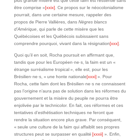
plus grande misère est que cette faim est ressentie sans
être comprise »
[xxix]
. Ce propos sur le néocolonialisme
pourrait, dans une certaine mesure, rappeler des
propos de Pierre Vallières, dans
Nègres blancs
d’Amérique
, qui parle de cette misère que les
Québécoises et les Québécois subissaient sans
comprendre pourquoi, vivant dans la résignation
[xxx]
.
Quoi qu’il en soit, Rocha poursuit en affirmant que,
tandis que pour les Européen·ne·s, la faim est un «
étrange surréalisme tropical », elle est, pour les
Brésilien·ne·s, « une honte nationale
[xxxi]
». Pour
Rocha, cette faim dont les Brésilien·ne·s ne connaissent
pas l’origine n’aura pas de solution dans les réformes du
gouvernement et la misère du peuple ne pourra être
enjolivée par le technicolor. En fait, ces réformes et ces
tentatives d’esthétisation techniques ne feront que
rendre la situation encore plus grave. Par conséquent,
« seule une culture de la faim qui affaiblit ses propres
structures peut se surpasser en qualité
[xxxii]
». Enfin,