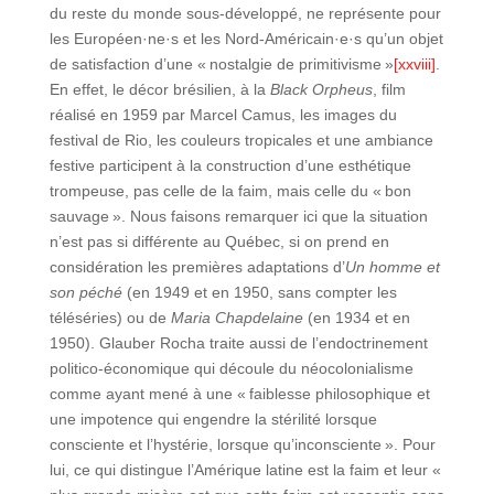
du reste du monde sous-développé, ne représente pour
les Européen·ne·s et les Nord-Américain·e·s qu’un objet
de satisfaction d’une « nostalgie de primitivisme »
[xxviii]
.
En effet, le décor brésilien, à la
Black Orpheus
, film
réalisé en 1959 par Marcel Camus, les images du
festival de Rio, les couleurs tropicales et une ambiance
festive participent à la construction d’une esthétique
trompeuse, pas celle de la faim, mais celle du « bon
sauvage ». Nous faisons remarquer ici que la situation
n’est pas si différente au Québec, si on prend en
considération les premières adaptations d’
Un homme et
son péché
(en 1949 et en 1950, sans compter les
téléséries) ou de
Maria Chapdelaine
(en 1934 et en
1950). Glauber Rocha traite aussi de l’endoctrinement
politico-économique qui découle du néocolonialisme
comme ayant mené à une « faiblesse philosophique et
une impotence qui engendre la stérilité lorsque
consciente et l’hystérie, lorsque qu’inconsciente ». Pour
lui, ce qui distingue l’Amérique latine est la faim et leur «