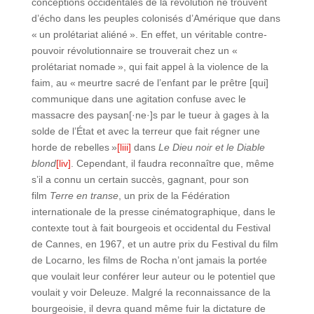
conceptions occidentales de la révolution ne trouvent
d’écho dans les peuples colonisés d’Amérique que dans
« un prolétariat aliéné ». En effet, un véritable contre-
pouvoir révolutionnaire se trouverait chez un «
prolétariat nomade », qui fait appel à la violence de la
faim, au « meurtre sacré de l’enfant par le prêtre [qui]
communique dans une agitation confuse avec le
massacre des paysan[·ne·]s par le tueur à gages à la
solde de l’État et avec la terreur que fait régner une
horde de rebelles »
[liii]
dans
Le Dieu noir et le Diable
blond
[liv]
. Cependant, il faudra reconnaître que, même
s’il a connu un certain succès, gagnant, pour son
film
Terre en transe
, un prix de la Fédération
internationale de la presse cinématographique, dans le
contexte tout à fait bourgeois et occidental du Festival
de Cannes, en 1967, et un autre prix du Festival du film
de Locarno, les films de Rocha n’ont jamais la portée
que voulait leur conférer leur auteur ou le potentiel que
voulait y voir Deleuze. Malgré la reconnaissance de la
bourgeoisie, il devra quand même fuir la dictature de