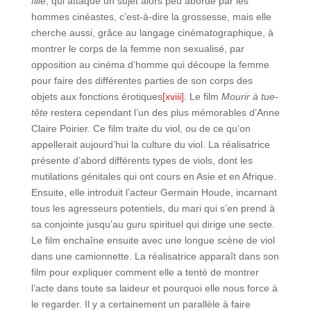
fille
, qui attaque un sujet alors peu abordé par les
hommes cinéastes, c’est-à-dire la grossesse, mais elle
cherche aussi, grâce au langage cinématographique, à
montrer le corps de la femme non sexualisé, par
opposition au cinéma d’homme qui découpe la femme
pour faire des différentes parties de son corps des
objets aux fonctions érotiques
[xviii]
. Le film
Mourir à tue-
tête
restera cependant l’un des plus mémorables d’Anne
Claire Poirier. Ce film traite du viol, ou de ce qu’on
appellerait aujourd’hui la culture du viol. La réalisatrice
présente d’abord différents types de viols, dont les
mutilations génitales qui ont cours en Asie et en Afrique.
Ensuite, elle introduit l’acteur Germain Houde, incarnant
tous les agresseurs potentiels, du mari qui s’en prend à
sa conjointe jusqu’au guru spirituel qui dirige une secte.
Le film enchaîne ensuite avec une longue scène de viol
dans une camionnette. La réalisatrice apparaît dans son
film pour expliquer comment elle a tenté de montrer
l’acte dans toute sa laideur et pourquoi elle nous force à
le regarder. Il y a certainement un parallèle à faire