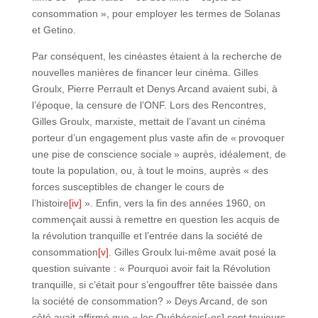
consommation », pour employer les termes de Solanas
et Getino.
Par conséquent, les cinéastes étaient à la recherche de
nouvelles manières de financer leur cinéma. Gilles
Groulx, Pierre Perrault et Denys Arcand avaient subi, à
l’époque, la censure de l’ONF. Lors des Rencontres,
Gilles Groulx, marxiste, mettait de l’avant un cinéma
porteur d’un engagement plus vaste afin de « provoquer
une pise de conscience sociale » auprès, idéalement, de
toute la population, ou, à tout le moins, auprès « des
forces susceptibles de changer le cours de
l’histoire
[iv]
». Enfin, vers la fin des années 1960, on
commençait aussi à remettre en question les acquis de
la révolution tranquille et l’entrée dans la société de
consommation
[v]
. Gilles Groulx lui-même avait posé la
question suivante : « Pourquoi avoir fait la Révolution
tranquille, si c’était pour s’engouffrer tête baissée dans
la société de consommation? » Deys Arcand, de son
côté avait affirmé que « les Québécois[·es] sont toujours