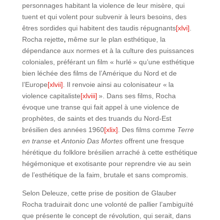
personnages habitant la violence de leur misère, qui
tuent et qui volent pour subvenir à leurs besoins, des
êtres sordides qui habitent des taudis répugnants
[xlvi]
.
Rocha rejette
,
même sur le plan esthétique, la
dépendance aux normes et à la culture des puissances
coloniales, préférant un film « hurlé » qu’une esthétique
bien léchée des films de l’Amérique du Nord et de
l’Europe
[xlvii]
. Il renvoie ainsi au colonisateur « la
violence capitaliste
[xlviii]
». Dans ses films, Rocha
évoque une transe qui fait appel à une violence de
prophètes, de saints et des truands du Nord-Est
brésilien des années 1960
[xlix]
. Des films comme
Terre
en transe
et
Antonio Das Mortes
offrent une fresque
hérétique du folklore brésilien arraché à cette esthétique
hégémonique et exotisante pour reprendre vie au sein
de l’esthétique de la faim, brutale et sans compromis.
Selon Deleuze, cette prise de position de Glauber
Rocha traduirait donc une volonté de pallier l’ambiguïté
que présente le concept de révolution, qui serait, dans