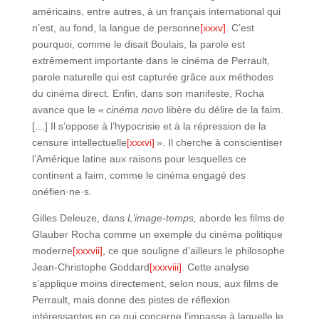
américains, entre autres, à un français international qui
n’est, au fond, la langue de personne
[xxxv]
. C’est
pourquoi, comme le disait Boulais, la parole est
extrêmement importante dans le cinéma de Perrault,
parole naturelle qui est capturée grâce aux méthodes
du cinéma direct. Enfin, dans son manifeste, Rocha
avance que le «
cinéma novo
libère du délire de la faim.
[…] Il s’oppose à l’hypocrisie et à la répression de la
censure intellectuelle
[xxxvi]
». Il cherche à conscientiser
l’Amérique latine aux raisons pour lesquelles ce
continent a faim, comme le cinéma engagé des
onéfien·ne·s.
Gilles Deleuze, dans
L’image-temps,
aborde les films de
Glauber Rocha comme un exemple du cinéma politique
moderne
[xxxvii]
, ce que souligne d’ailleurs le philosophe
Jean-Christophe Goddard
[xxxviii]
. Cette analyse
s’applique moins directement, selon nous, aux films de
Perrault, mais donne des pistes de réflexion
intéressantes en ce qui concerne l’impasse à laquelle le