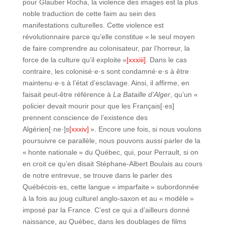
pour Glauber Rocha, la violence des images est la plus
noble traduction de cette faim au sein des
manifestations culturelles. Cette violence est
révolutionnaire parce qu’elle constitue « le seul moyen
de faire comprendre au colonisateur, par l’horreur, la
force de la culture qu’il exploite »
[xxxiii]
. Dans le cas
contraire, les colonisé·e·s sont condamné·e·s à être
maintenu·e·s à l’état d’esclavage. Ainsi, il affirme, en
faisait peut-être référence à
La Bataille d’Alger
, qu’un «
policier devait mourir pour que les Français[·es]
prennent conscience de l’existence des
Algérien[·ne·]s
[xxxiv]
». Encore une fois, si nous voulons
poursuivre ce parallèle, nous pouvons aussi parler de la
« honte nationale » du Québec, qui, pour Perrault, si on
en croit ce qu’en disait Stéphane-Albert Boulais au cours
de notre entrevue, se trouve dans le parler des
Québécois·es, cette langue « imparfaite » subordonnée
à la fois au joug culturel anglo-saxon et au « modèle »
imposé par la France. C’est ce qui a d’ailleurs donné
naissance, au Québec, dans les doublages de films