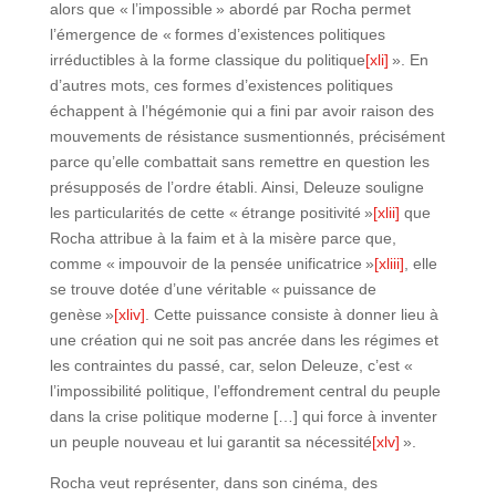
alors que « l’impossible » abordé par Rocha permet
l’émergence de « formes d’existences politiques
irréductibles à la forme classique du politique
[xli]
». En
d’autres mots, ces formes d’existences politiques
échappent à l’hégémonie qui a fini par avoir raison des
mouvements de résistance susmentionnés, précisément
parce qu’elle combattait sans remettre en question les
présupposés de l’ordre établi. Ainsi, Deleuze souligne
les particularités de cette « étrange positivité »
[xlii]
que
Rocha attribue à la faim et à la misère parce que,
comme « impouvoir de la pensée unificatrice »
[xliii]
, elle
se trouve dotée d’une véritable « puissance de
genèse »
[xliv]
. Cette puissance consiste à donner lieu à
une création qui ne soit pas ancrée dans les régimes et
les contraintes du passé, car, selon Deleuze, c’est «
l’impossibilité politique, l’effondrement central du peuple
dans la crise politique moderne […] qui force à inventer
un peuple nouveau et lui garantit sa nécessité
[xlv]
».
Rocha veut représenter, dans son cinéma, des