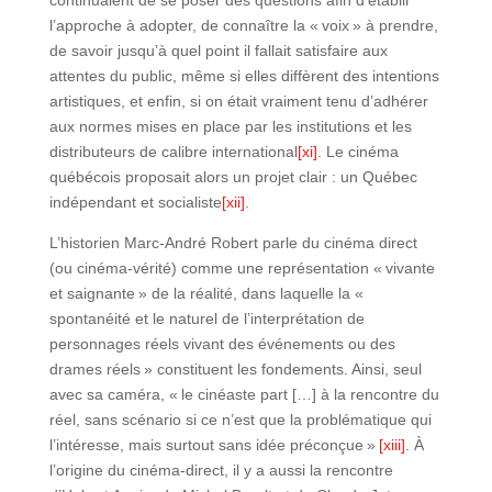
continuaient de se poser des questions afin d’établir
l’approche à adopter, de connaître la « voix » à prendre,
de savoir jusqu’à quel point il fallait satisfaire aux
attentes du public, même si elles diffèrent des intentions
artistiques, et enfin, si on était vraiment tenu d’adhérer
aux normes mises en place par les institutions et les
distributeurs de calibre international
[xi]
. Le cinéma
québécois proposait alors un projet clair : un Québec
indépendant et socialiste
[xii]
.
L’historien Marc-André Robert parle du cinéma direct
(ou cinéma-vérité) comme une représentation « vivante
et saignante » de la réalité, dans laquelle la «
spontanéité et le naturel de l’interprétation de
personnages réels vivant des événements ou des
drames réels » constituent les fondements. Ainsi, seul
avec sa caméra, « le cinéaste part […] à la rencontre du
réel, sans scénario si ce n’est que la problématique qui
l’intéresse, mais surtout sans idée préconçue »
[xiii]
. À
l’origine du cinéma-direct, il y a aussi la rencontre