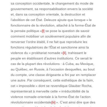
sa conception occidentale, le changement du mode de
gouvernement, sa responsabilisation envers la société
et, dans sa conception orientale, la destruction et
l’abolition de cet État. Deleuze ajoute que lorsque « le
fonctionnaire de la révolution, attaché à la forme-État de
la pensée politique »
[l]
se pose la question de savoir
comment mobiliser un soulèvement populaire afin de
renverser l’ordre établi, il ne fait que reproduire les
fonctions régulatrices de l’État et sanctionne ainsi la
violence du « prolétariat nomade »
[li]
, trahissant le
peuple en établissant d’autres institutions. Ce serait le
cas de la plupart des révolutions : à Cuba, au Mexique,
au Québec, en Russie, à l’occasion desquelles, au bout
du compte, une classe dirigeante a fini par en remplacer
une autre. Par conséquent, cette esthétique de la faim,
cet « impossible » dont se revendique Glauber Rocha,
représenterait à merveille cette « irréductibilité de la
violence nomade-orientale à la forme-État de l’action
révolutionnaire occidentale
[lii]
». C’est ainsi dire que des