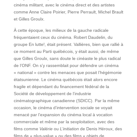
cinéma militant, avec le cinéma direct et des artistes
comme Anne Claire Poirier, Pierre Perrault, Michel Brault
et Gilles Groulx.
À cette époque, les milieux de la gauche radicale
fréquentaient ceux du cinéma. Robert Daudelin, du
groupe En lutte!, était présent. Vallières, bien que rallié à
ce moment au Parti québécois, y était aussi, de même
que Gilles Groulx, sans doute le cinéaste le plus radical
de l’ONF. On s’y rassemblait pour défendre un cinéma
« national » contre les menaces que posait l’hégémonie
étatsunienne. Le cinéma québécois était alors encore
fragile et dépendant du financement fédéral de la
Société de développement de l’industrie
cinématographique canadienne (SDICC). Par la même
occasion, le cinéma d’intervention sociale se voyait
menacé par l’expansion du cinéma local à vocation
commerciale et même par la sexploitation, avec des
films comme
Valérie
ou
L’initiation
de Denis Héroux, des
films de « plus-value » ou des films « objets de