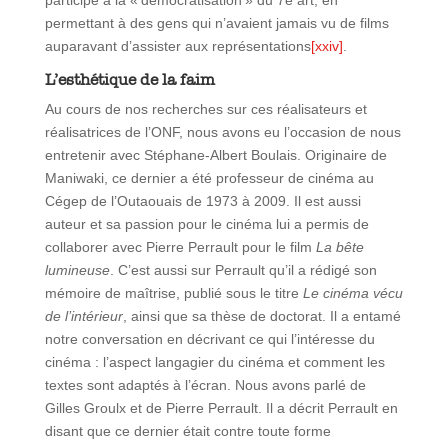
participé à la « démocratisation » du 7e art, en
permettant à des gens qui n’avaient jamais vu de films
auparavant d’assister aux représentations
[xxiv]
.
L’esthétique de la faim
Au cours de nos recherches sur ces réalisateurs et
réalisatrices de l’ONF, nous avons eu l’occasion de nous
entretenir avec Stéphane-Albert Boulais. Originaire de
Maniwaki, ce dernier a été professeur de cinéma au
Cégep de l’Outaouais de 1973 à 2009. Il est aussi
auteur et sa passion pour le cinéma lui a permis de
collaborer avec Pierre Perrault pour le film
La bête
lumineuse
. C’est aussi sur Perrault qu’il a rédigé son
mémoire de maîtrise, publié sous le titre
Le cinéma vécu
de l’intérieur
, ainsi que sa thèse de doctorat. Il a entamé
notre conversation en décrivant ce qui l’intéresse du
cinéma : l’aspect langagier du cinéma et comment les
textes sont adaptés à l’écran. Nous avons parlé de
Gilles Groulx et de Pierre Perrault. Il a décrit Perrault en
disant que ce dernier était contre toute forme