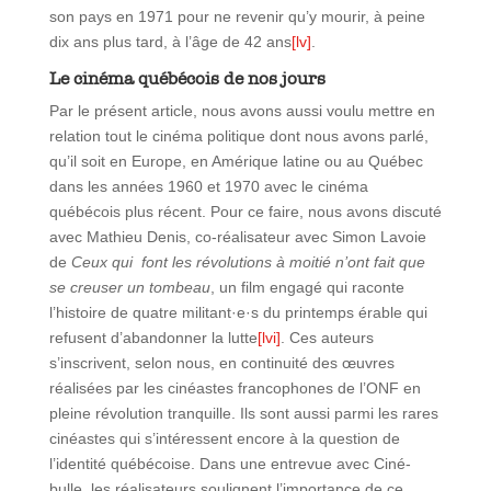
son pays en 1971 pour ne revenir qu’y mourir, à peine
dix ans plus tard, à l’âge de 42 ans
[lv]
.
Le cinéma québécois de nos jours
Par le présent article, nous avons aussi voulu mettre en
relation tout le cinéma politique dont nous avons parlé,
qu’il soit en Europe, en Amérique latine ou au Québec
dans les années 1960 et 1970 avec le cinéma
québécois plus récent. Pour ce faire, nous avons discuté
avec Mathieu Denis, co-réalisateur avec Simon Lavoie
de
Ceux qui font les révolutions à moitié n’ont fait que
se creuser un tombeau
, un film engagé qui raconte
l’histoire de quatre militant·e·s du printemps érable qui
refusent d’abandonner la lutte
[lvi]
. Ces auteurs
s’inscrivent, selon nous, en continuité des œuvres
réalisées par les cinéastes francophones de l’ONF en
pleine révolution tranquille. Ils sont aussi parmi les rares
cinéastes qui s’intéressent encore à la question de
l’identité québécoise. Dans une entrevue avec Ciné-
bulle, les réalisateurs soulignent l’importance de ce