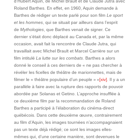
d’Hubert Aquin, de Michel Brault et de Claude Jutra avec
Roland Barthes. En effet, en 1960, Aquin demande à
Barthes de rédiger un texte parlé pour son film
Le sport
et les hommes
, qui se situait par ailleurs dans l’esprit
de
Mythologies
, que Barthes venait de signer. Ce
dernier s’était donc déplacé au Canada et, par la même
occasion, avait fait la rencontre de Claude Jutra, qui
travaillait avec Michel Brault et Marcel Carrière sur un
film intitulé
La lutte sur les combats
. Barthes a alors
donné le conseil à ces derniers de « ne pas chercher à
révéler les ficelles de théâtre de marionnettes, mais de
filmer le « théâtre populaire d’un peuple » »
[xiv]
. Il y a un
parallèle à faire avec la rupture des rapports de pouvoir
abordée par Solanas et Getino. L’approche insufflée à
ce deuxième film par la recommandation de Roland
Barthes a participé à l’élaboration du cinéma-direct
québécois. Dans cette deuxième œuvre, contrairement
au film d’Aquin, les images tournées n’accompagnaient
pas un texte déjà rédigé; ce sont les images elles-
mêmes qui, d’une certaine manière, sont devenues le