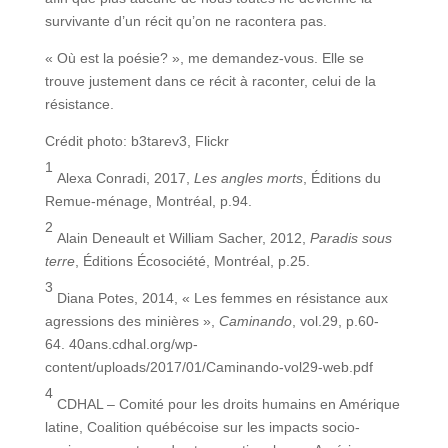
survivante d’un récit qu’on ne racontera pas.
« Où est la poésie? », me demandez-vous. Elle se
trouve justement dans ce récit à raconter, celui de la
résistance.
Crédit photo: b3tarev3, Flickr
1
Alexa Conradi, 2017,
Les angles morts
, Éditions du
Remue-ménage, Montréal, p.94.
2
Alain Deneault et William Sacher, 2012,
Paradis sous
terre
, Éditions Écosociété, Montréal, p.25.
3
Diana Potes, 2014, « Les femmes en résistance aux
agressions des minières »,
Caminando
, vol.29, p.60-
64. 40ans.cdhal.org/wp-
content/uploads/2017/01/Caminando-vol29-web.pdf
4
CDHAL – Comité pour les droits humains en Amérique
latine, Coalition québécoise sur les impacts socio-