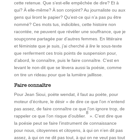
cette retenue. Que s’est-elle empêchée de dire? Et à
qui? À elle-même? À son conjoint? Au journaliste ou aux
gens qui liront le papier? Qu’est-ce qui n’a pas pu être
nommé? Ces mots tus, indicibles, cette histoire non
racontée, ne peuvent que révéler une souffrance, que je
soupçonne partagée par d’autres femmes. En littéraire
et féministe que je suis, j’ai cherché
à lire
le sous-texte
que renferment ces trois points de suspension pour,
d’abord, le connaître, puis le faire connaître. C’est en
levant le non-dit que se lèvera aussi la poésie, comme
on tire un rideau pour que la lumière jaillisse.
Faire connaître
Pour Jean Sioui, poète wendat, il faut au poète, pour
moteur d’écriture, le désir « de dire ce que l’on n’entend
pas assez, de faire connaître ce que l’on ignore trop, de
8
rappeler ce que l’on risque d’oublier.
». C’est dire que
la poésie peut se faire l’instrument de connaissance
pour nous, citoyennes et citoyens, à qui on n’en dit pas
assez, à qui on ne dit pas tout, à qui on ne veut pas tout