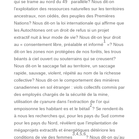
qui se trame au nord du 49
parallèle? Nous dit-on
l’exploitation des ressources naturelles sur les territoires
ancestraux, non cédés, des peuples des Premières
Nations? Nous dit-on la loi internationale qui affirme que
les Autochtones ont un droit de refus si un projet
extractif nuit à leur mode de vie? Nous dit-on leur droit
1
au « consentement libre, préalable et informé
»? Nous
dit-on les zones non protégées de nos forêts, les trous
béants à ciel ouvert ou souterrains qui se creusent?
Nous dit-on le saccage fait au territoire, un saccage
rapide, sauvage, violent, répété au nom de la richesse
collective? Nous dit-on le comportement des minières
canadiennes en sol étranger : viols collectifs commis par
des employés chargés de la sécurité de la mine,
utilisation de cyanure dans l’extraction de l’or qui
2
empoisonne les habitant·es et le bétail
? Se rendent-ils
à nous les recherches qui, pour les pays du Sud comme
pour les pays du Nord, révèlent que l’implantation de
mégaprojets extractifs et énergétiques détériore les
3,4,5,6
conditions de vie des femmes
? Nous dit-on qu’au