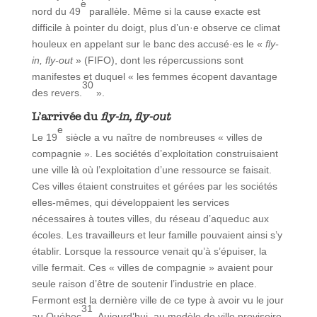
e
nord du 49
parallèle. Même si la cause exacte est
difficile à pointer du doigt, plus d’un·e observe ce climat
houleux en appelant sur le banc des accusé·es le «
fly-
in, fly-out
» (FIFO), dont les répercussions sont
manifestes et duquel « les femmes écopent davantage
30
des revers.
».
L’arrivée du
fly-in, fly-out
e
Le 19
siècle a vu naître de nombreuses « villes de
compagnie ». Les sociétés d’exploitation construisaient
une ville là où l’exploitation d’une ressource se faisait.
Ces villes étaient construites et gérées par les sociétés
elles-mêmes, qui développaient les services
nécessaires à toutes villes, du réseau d’aqueduc aux
écoles. Les travailleurs et leur famille pouvaient ainsi s’y
établir. Lorsque la ressource venait qu’à s’épuiser, la
ville fermait. Ces « villes de compagnie » avaient pour
seule raison d’être de soutenir l’industrie en place.
Fermont est la dernière ville de ce type à avoir vu le jour
31
au Québec
. Aujourd’hui, au modèle de ville provisoire