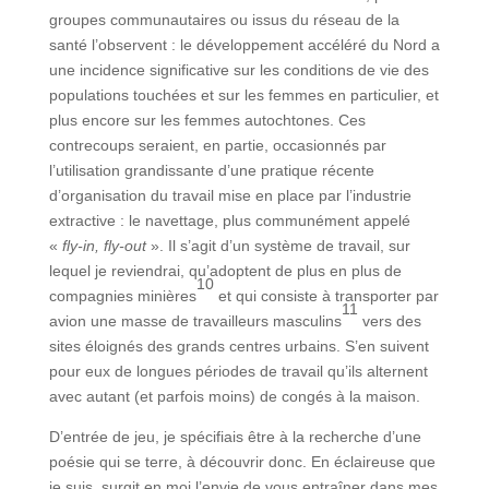
groupes communautaires ou issus du réseau de la
santé l’observent : le développement accéléré du Nord a
une incidence significative sur les conditions de vie des
populations touchées et sur les femmes en particulier, et
plus encore sur les femmes autochtones. Ces
contrecoups seraient, en partie, occasionnés par
l’utilisation grandissante d’une pratique récente
d’organisation du travail mise en place par l’industrie
extractive : le navettage, plus communément appelé
«
fly-in, fly-out
». Il s’agit d’un système de travail, sur
lequel je reviendrai, qu’adoptent de plus en plus de
10
compagnies minières
et qui consiste à transporter par
11
avion une masse de travailleurs masculins
vers des
sites éloignés des grands centres urbains. S’en suivent
pour eux de longues périodes de travail qu’ils alternent
avec autant (et parfois moins) de congés à la maison.
D’entrée de jeu, je spécifiais être à la recherche d’une
poésie qui se terre, à découvrir donc. En éclaireuse que
je suis, surgit en moi l’envie de vous entraîner dans mes