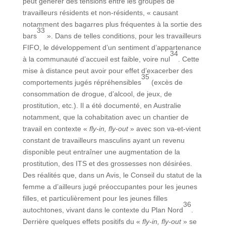
peut générer des tensions entre les groupes de
travailleurs résidents et non-résidents, « causant
notamment des bagarres plus fréquentes à la sortie des
33
bars
». Dans de telles conditions, pour les travailleurs
FIFO, le développement d’un sentiment d’appartenance
34
à la communauté d’accueil est faible, voire nul
. Cette
mise à distance peut avoir pour effet d’exacerber des
35
comportements jugés répréhensibles
(excès de
consommation de drogue, d’alcool, de jeux, de
prostitution, etc.). Il a été documenté, en Australie
notamment, que la cohabitation avec un chantier de
travail en contexte «
fly-in, fly-out
» avec son va-et-vient
constant de travailleurs masculins ayant un revenu
disponible peut entraîner une augmentation de la
prostitution, des ITS et des grossesses non désirées.
Des réalités que, dans un Avis, le Conseil du statut de la
femme a d’ailleurs jugé préoccupantes pour les jeunes
filles, et particulièrement pour les jeunes filles
36
autochtones, vivant dans le contexte du Plan Nord
.
Derrière quelques effets positifs du «
fly-in, fly-out
» se