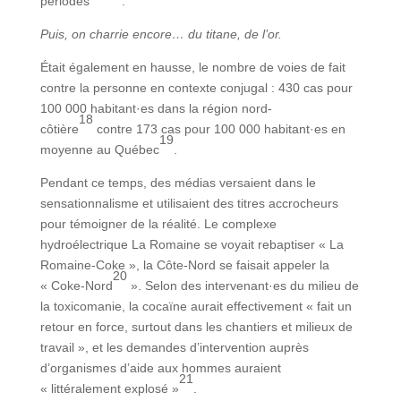
périodes
.
Puis, on charrie encore… du titane, de l’or.
Était également en hausse, le nombre de voies de fait
contre la personne en contexte conjugal : 430 cas pour
100 000 habitant·es dans la région nord-
18
côtière
contre 173 cas pour 100 000 habitant·es en
19
moyenne au Québec
.
Pendant ce temps, des médias versaient dans le
sensationnalisme et utilisaient des titres accrocheurs
pour témoigner de la réalité. Le complexe
hydroélectrique La Romaine se voyait rebaptiser « La
Romaine-Coke », la Côte-Nord se faisait appeler la
20
« Coke-Nord
». Selon des intervenant·es du milieu de
la toxicomanie, la cocaïne aurait effectivement « fait un
retour en force, surtout dans les chantiers et milieux de
travail », et les demandes d’intervention auprès
d’organismes d’aide aux hommes auraient
21
« littéralement explosé »
.