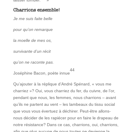
laisser tomber.
»
Charrions ensemble!
Je me suis faite belle
pour qu’on remarque
la moelle de mes os,
survivante d’un récit
qu’on ne raconte pas.
44
Joséphine Bacon, poète innue
Qu’ajouter à la réplique d’André Spénard, « vous me
charriez »? Oui, vous charriez du fer, du cuivre, de l’or,
pendant que nous, les femmes, nous charrions – avant
qu’ils ne partent au vent – les lambeaux du tissu social
que vous vous évertuez à déchirer. Peut-être allons-
nous décider de les rapiécer pour en faire le drapeau de
notre résistance? Dans ce cas, charrions, oui, charrions,
afin que plus aucune de nous toutes ne devienne la