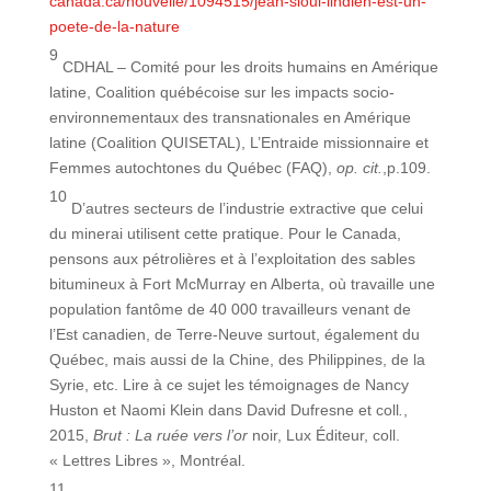
canada.ca/nouvelle/1094515/jean-sioui-lindien-est-un-
poete-de-la-nature
9
CDHAL – Comité pour les droits humains en Amérique
latine, Coalition québécoise sur les impacts socio-
environnementaux des transnationales en Amérique
latine (Coalition QUISETAL), L’Entraide missionnaire et
Femmes autochtones du Québec (FAQ),
op. cit.
,p.109.
10
D’autres secteurs de l’industrie extractive que celui
du minerai utilisent cette pratique. Pour le Canada,
pensons aux pétrolières et à l’exploitation des sables
bitumineux à Fort McMurray en Alberta, où travaille une
population fantôme de 40 000 travailleurs venant de
l’Est canadien, de Terre-Neuve surtout, également du
Québec, mais aussi de la Chine, des Philippines, de la
Syrie, etc. Lire à ce sujet les témoignages de Nancy
Huston et Naomi Klein dans David Dufresne et coll
.
,
2015,
Brut : La ruée vers l’or
noir, Lux Éditeur, coll.
« Lettres Libres », Montréal.
11