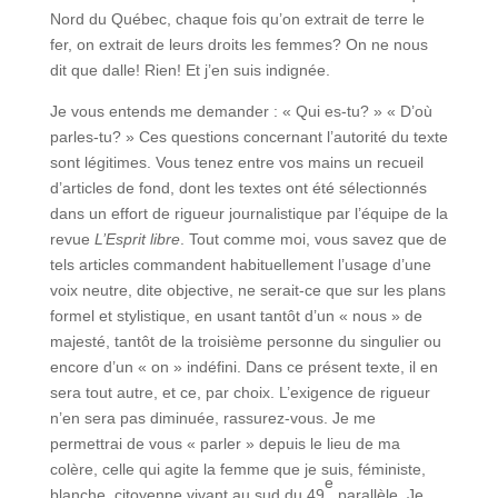
Nord du Québec, chaque fois qu’on extrait de terre le
fer, on extrait de leurs droits les femmes? On ne nous
dit que dalle! Rien! Et j’en suis indignée.
Je vous entends me demander : « Qui es-tu? » « D’où
parles-tu? » Ces questions concernant l’autorité du texte
sont légitimes. Vous tenez entre vos mains un recueil
d’articles de fond, dont les textes ont été sélectionnés
dans un effort de rigueur journalistique par l’équipe de la
revue
L’Esprit libre
. Tout comme moi, vous savez que de
tels articles commandent habituellement l’usage d’une
voix neutre, dite objective, ne serait-ce que sur les plans
formel et stylistique, en usant tantôt d’un « nous » de
majesté, tantôt de la troisième personne du singulier ou
encore d’un « on » indéfini. Dans ce présent texte, il en
sera tout autre, et ce, par choix. L’exigence de rigueur
n’en sera pas diminuée, rassurez-vous. Je me
permettrai de vous « parler » depuis le lieu de ma
colère, celle qui agite la femme que je suis, féministe,
e
blanche, citoyenne vivant au sud du 49
parallèle. Je