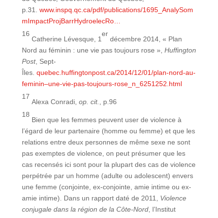
p.31.
www.inspq.qc.ca/pdf/publications/1695_AnalySom
mImpactProjBarrHydroelecRo…
16
er
Catherine Lévesque, 1
décembre 2014, « Plan
Nord au féminin : une vie pas toujours rose »,
Huffington
Post
, Sept-
Îles.
quebec.huffingtonpost.ca/2014/12/01/plan-nord-au-
feminin–une-vie-pas-toujours-rose_n_6251252.html
17
Alexa Conradi,
op. cit.
, p.96
18
Bien que les femmes peuvent user de violence à
l’égard de leur partenaire (homme ou femme) et que les
relations entre deux personnes de même sexe ne sont
pas exemptes de violence, on peut présumer que les
cas recensés ici sont pour la plupart des cas de violence
perpétrée par un homme (adulte ou adolescent) envers
une femme (conjointe, ex-conjointe, amie intime ou ex-
amie intime). Dans un rapport daté de 2011,
Violence
conjugale dans la région de la Côte-Nord
, l’Institut