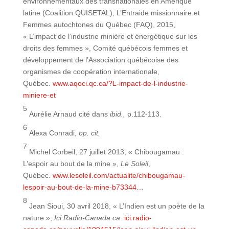
environnementaux des transnationales en Amérique
latine (Coalition QUISETAL), L’Entraide missionnaire et
Femmes autochtones du Québec (FAQ), 2015,
« L’impact de l’industrie minière et énergétique sur les
droits des femmes », Comité québécois femmes et
développement de l’Association québécoise des
organismes de coopération internationale,
Québec.
www.aqoci.qc.ca/?L-impact-de-l-industrie-
miniere-et
5
Aurélie Arnaud cité dans
ibid.,
p.112-113.
6
Alexa Conradi,
op. cit.
7
Michel Corbeil, 27 juillet 2013, « Chibougamau :
L’espoir au bout de la mine »,
Le Soleil
,
Québec.
www.lesoleil.com/actualite/chibougamau-
lespoir-au-bout-de-la-mine-b73344…
8
Jean Sioui, 30 avril 2018, « L’Indien est un poète de la
nature »,
Ici.Radio-Canada.ca
.
ici.radio-