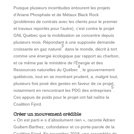
Puisque plusieurs incertitudes entourent les projets
d’Ariane Phosphate et de Métaux Black Rock
(problèmes de contrats avec les clients pour le premier
et travaux reportés pour l’autre), c’est contre le projet
GNL Québec que la mobilisation se concentre depuis
plusieurs mois. Répondant à une supposée demande
3
croissante en gaz naturel
dans le monde, décrit à tort
comme une énergie écologique par rapport au charbon,
et ce même par le ministère de l’Énergie et des
4
Ressources naturelles du Québec
, le gouvernement
québécois, tout en se montrant prudent, a, malgré tout,
plusieurs fois posé des gestes en faveur de ce projet,
5
notamment en rencontrant les PDG des entreprises
.
Ces appuis de poids pour le projet ont fait naître la
Coalition Fjord.
Créer un mouvement crédible
« On est parti·e·s d’absolument rien », raconte Adrien
Guibert-Barthez, cofondateur et co-porte-parole de la
Coalition Fjord. En novembre 2018, une assemblée de