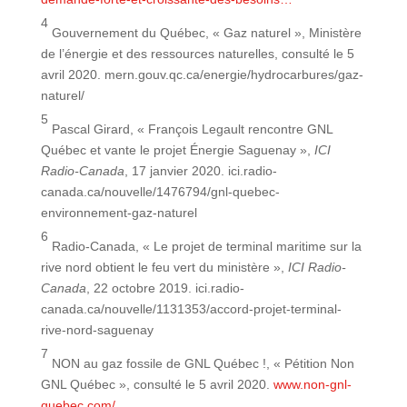
4
Gouvernement du Québec, « Gaz naturel », Ministère
de l’énergie et des ressources naturelles, consulté le 5
avril 2020. mern.gouv.qc.ca/energie/hydrocarbures/gaz-
naturel/
5
Pascal Girard, « François Legault rencontre GNL
Québec et vante le projet Énergie Saguenay »,
ICI
Radio-Canada
, 17 janvier 2020. ici.radio-
canada.ca/nouvelle/1476794/gnl-quebec-
environnement-gaz-naturel
6
Radio-Canada, « Le projet de terminal maritime sur la
rive nord obtient le feu vert du ministère »,
ICI Radio-
Canada
, 22 octobre 2019. ici.radio-
canada.ca/nouvelle/1131353/accord-projet-terminal-
rive-nord-saguenay
7
NON au gaz fossile de GNL Québec !, « Pétition Non
GNL Québec », consulté le 5 avril 2020.
www.non-gnl-
quebec.com/