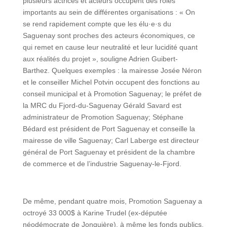
plusieurs actrices et acteurs occupent des rôles
importants au sein de différentes organisations : « On
se rend rapidement compte que les élu·e·s du
Saguenay sont proches des acteurs économiques, ce
qui remet en cause leur neutralité et leur lucidité quant
aux réalités du projet », souligne Adrien Guibert-
Barthez. Quelques exemples : la mairesse Josée Néron
et le conseiller Michel Potvin occupent des fonctions au
conseil municipal et à Promotion Saguenay; le préfet de
la MRC du Fjord-du-Saguenay Gérald Savard est
administrateur de Promotion Saguenay; Stéphane
Bédard est président de Port Saguenay et conseille la
mairesse de ville Saguenay; Carl Laberge est directeur
général de Port Saguenay et président de la chambre
de commerce et de l’industrie Saguenay-le-Fjord.
De même, pendant quatre mois, Promotion Saguenay a
octroyé 33 000$ à Karine Trudel (ex-députée
néodémocrate de Jonquière), à même les fonds publics,