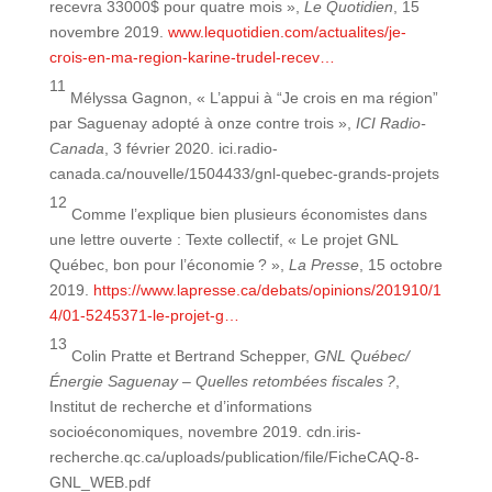
recevra 33000$ pour quatre mois »,
Le Quotidien
, 15
novembre 2019.
www.lequotidien.com/actualites/je-
crois-en-ma-region-karine-trudel-recev…
11
Mélyssa Gagnon, « L’appui à “Je crois en ma région”
par Saguenay adopté à onze contre trois »,
ICI Radio-
Canada
, 3 février 2020. ici.radio-
canada.ca/nouvelle/1504433/gnl-quebec-grands-projets
12
Comme l’explique bien plusieurs économistes dans
une lettre ouverte : Texte collectif, « Le projet GNL
Québec, bon pour l’économie ? »,
La Presse
, 15 octobre
2019.
https://www.lapresse.ca/debats/opinions/201910/1
4/01-5245371-le-projet-g…
13
Colin Pratte et Bertrand Schepper,
GNL Québec/
Énergie Saguenay – Quelles retombées fiscales ?
,
Institut de recherche et d’informations
socioéconomiques, novembre 2019. cdn.iris-
recherche.qc.ca/uploads/publication/file/FicheCAQ-8-
GNL_WEB.pdf