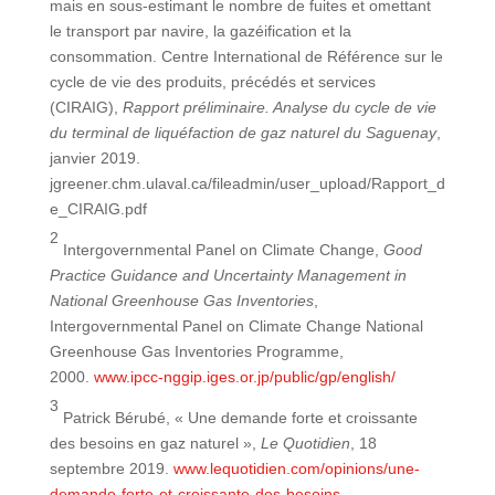
mais en sous-estimant le nombre de fuites et omettant
le transport par navire, la gazéification et la
consommation. Centre International de Référence sur le
cycle de vie des produits, précédés et services
(CIRAIG),
Rapport préliminaire. Analyse du cycle de vie
du terminal de liquéfaction de gaz naturel du Saguenay
,
janvier 2019.
jgreener.chm.ulaval.ca/fileadmin/user_upload/Rapport_d
e_CIRAIG.pdf
2
Intergovernmental Panel on Climate Change,
Good
Practice Guidance and Uncertainty Management in
National Greenhouse Gas Inventories
,
Intergovernmental Panel on Climate Change National
Greenhouse Gas Inventories Programme,
2000.
www.ipcc-nggip.iges.or.jp/public/gp/english/
3
Patrick Bérubé, « Une demande forte et croissante
des besoins en gaz naturel »,
Le Quotidien
, 18
septembre 2019.
www.lequotidien.com/opinions/une-
demande-forte-et-croissante-des-besoins…