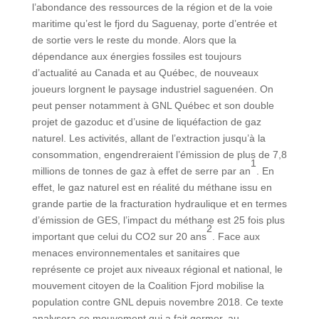
l’abondance des ressources de la région et de la voie
maritime qu’est le fjord du Saguenay, porte d’entrée et
de sortie vers le reste du monde. Alors que la
dépendance aux énergies fossiles est toujours
d’actualité au Canada et au Québec, de nouveaux
joueurs lorgnent le paysage industriel saguenéen. On
peut penser notamment à GNL Québec et son double
projet de gazoduc et d’usine de liquéfaction de gaz
naturel. Les activités, allant de l’extraction jusqu’à la
consommation, engendreraient l’émission de plus de 7,8
1
millions de tonnes de gaz à effet de serre par an
. En
effet, le gaz naturel est en réalité du méthane issu en
grande partie de la fracturation hydraulique et en termes
d’émission de GES, l’impact du méthane est 25 fois plus
2
important que celui du CO2 sur 20 ans
. Face aux
menaces environnementales et sanitaires que
représente ce projet aux niveaux régional et national, le
mouvement citoyen de la Coalition Fjord mobilise la
population contre GNL depuis novembre 2018. Ce texte
analysera ce mouvement qui a fait germer, au