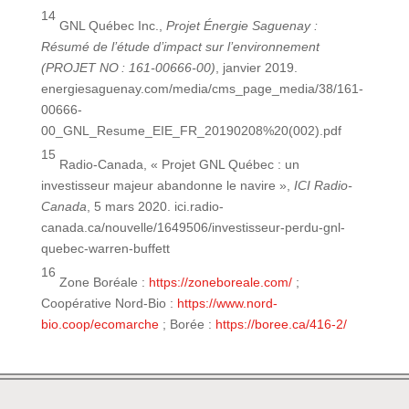
14
GNL Québec Inc.,
Projet Énergie Saguenay :
Résumé de l’étude d’impact sur l’environnement
(PROJET NO : 161-00666-00)
, janvier 2019.
energiesaguenay.com/media/cms_page_media/38/161-
00666-
00_GNL_Resume_EIE_FR_20190208%20(002).pdf
15
Radio-Canada, « Projet GNL Québec : un
investisseur majeur abandonne le navire »,
ICI Radio-
Canada
, 5 mars 2020. ici.radio-
canada.ca/nouvelle/1649506/investisseur-perdu-gnl-
quebec-warren-buffett
16
Zone Boréale :
https://zoneboreale.com/
;
Coopérative Nord-Bio :
https://www.nord-
bio.coop/ecomarche
; Borée :
https://boree.ca/416-2/