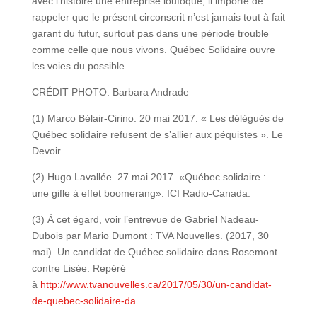
avec l’histoire une entreprise loufoque, il importe de
rappeler que le présent circonscrit n’est jamais tout à fait
garant du futur, surtout pas dans une période trouble
comme celle que nous vivons. Québec Solidaire ouvre
les voies du possible.
CRÉDIT PHOTO: Barbara Andrade
(1) Marco Bélair-Cirino. 20 mai 2017. « Les délégués de
Québec solidaire refusent de s’allier aux péquistes ». Le
Devoir.
(2) Hugo Lavallée. 27 mai 2017. «Québec solidaire :
une gifle à effet boomerang». ICI Radio-Canada.
(3) À cet égard, voir l’entrevue de Gabriel Nadeau-
Dubois par Mario Dumont : TVA Nouvelles. (2017, 30
mai). Un candidat de Québec solidaire dans Rosemont
contre Lisée. Repéré
à
http://www.tvanouvelles.ca/2017/05/30/un-candidat-
de-quebec-solidaire-da…
.