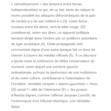
« refroidissement » des tensions entre forces
indépendantistes et qui, de ce fait, tente de relayer le
moins possible les attaques dithyrambiques de la part
de certain⸱e⸱s de ses militant⸱e⸱s (3), Lisée fonce,
couteau entre les dents, vers la bête rouge. QS
constituerait, selon ses dires, un appareil politique
sectaire dirigé dans l’ombre par un politburo autoritaire
de type soviétique (4). Cette propagande anti-
communiste digne d’une autre époque fait un bout de
chemin à travers les médias officiels (5). À ce discours
s’ajoute toute la cohérence du délire conservateur du
moment, selon lequel une extrême gauche
antinationale, prônant la destruction de nos institutions
et de notre culture, contribuerait à l’islamisation de
l’occident, véritable complot « islamo-gauchiste ». Ainsi,
QS serait l’« allié de l’islamisme (6) », les propos
d’Awada dignes, comme l’affirme Jacques Lanctôt, de
l’ordonnance d’un tribunal islamique, une véritable
fatwa.