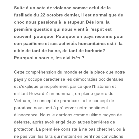
Suite
à
un acte de violence comme celui de la
fusillade du 22 octobre dernier, il est normal que du
choc nous passions
à
la stupeur. D
ès lors, la
premi
ère question qui nous vient
à l
’esprit est
souvent
pourquoi. Pourquoi un pays reconnu pour
son pacifisme et ses activit
és humanitaires est-il la
cible de tant de haine, de tant de barbarie
?
Pourquoi
« nous
», les civilis
és ?
Cette compréhension du monde et de la place que notre
pays y occupe caractérise les démocraties occidentales
et s’explique principalement par ce que l’historien et
militant Howard Zinn nommait, en pleine guerre du
Vietnam, le concept de paradoxe : « Le concept de
paradoxe nous sert à préserver notre sentiment
d’innocence. Nous le gardons comme ultime moyen de
défense, après avoir érigé deux autres barrières de
protection. La première consiste à ne pas chercher, ou à
ne pas voir, les faits qui mettent en péril nos convictions