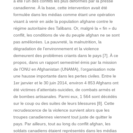
a été l’un des conflits les plus déformés par la presse
canadienne. À la base, cette intervention avait été
formulée dans les médias comme étant une opération
visant à venir en aide la population afghane contre le
régime autoritaire des Talibans. Or, malgré la « fin » du
conflit, les conditions de vie du peuple afghan ne se sont
pas améliorées. La pauvreté, la malnutrition, la
dégradation de l’environnement et la violence
demeurent des problèmes criants dans le pays [7]. À ce
propos, dans un rapport semestriel émis par la mission
de l’ONU en Afghanistan (UNAMA), l’organisation note
une hausse importante dans les pertes civiles. Entre le
1er janvier et le 30 juin 2014, environ 4 853 Afghans ont
été victimes d’attentats-suicides, de combats armés et
de bombes artisanales. Parmi eux, 1 564 sont décédés
sur le coup ou des suites de leurs blessures [8]. Cette
recrudescence de la violence survient alors que les
troupes canadiennes viennent tout juste de quitter le
pays. Par ailleurs, tout au long du conflit afghan, les
soldats canadiens étaient représentés dans les médias