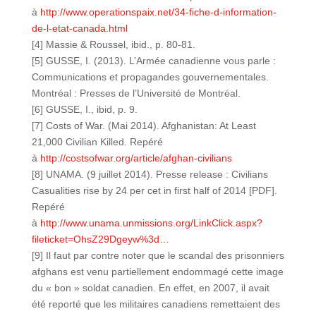
à
http://www.operationspaix.net/34-fiche-d-information-
de-l-etat-canada.html
[4] Massie & Roussel, ibid., p. 80-81.
[5] GUSSE, I. (2013). L’Armée canadienne vous parle :
Communications et propagandes gouvernementales.
Montréal : Presses de l’Université de Montréal.
[6] GUSSE, I., ibid, p. 9.
[7] Costs of War. (Mai 2014). Afghanistan: At Least
21,000 Civilian Killed. Repéré
à
http://costsofwar.org/article/afghan-civilians
[8] UNAMA. (9 juillet 2014). Presse release : Civilians
Casualities rise by 24 per cet in first half of 2014 [PDF].
Repéré
à
http://www.unama.unmissions.org/LinkClick.aspx?
fileticket=OhsZ29Dgeyw%3d…
[9] Il faut par contre noter que le scandal des prisonniers
afghans est venu partiellement endommagé cette image
du « bon » soldat canadien. En effet, en 2007, il avait
été reporté que les militaires canadiens remettaient des