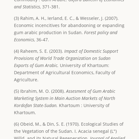
and Statistics
, 371-381.
(3) Rahim, A. H., Ierland, E. C., & Wesseler, J. (2007).
Economic incencitives for abandooning or expanding
gum arabic production in Sudan.
Forest policy and
Economics
, 36-47.
(4) Raheem, S. E. (2003).
Impact of Domestic Support
Provisions of World Trade Organization on Sudan
Exports of Gum Arabic.
University of Khartoum:
Department of Agricultural Economics, Faculty of
Agriculture.
(5) Ibrahim, M. O. (2008).
Assesment of Gum Arabic
Marketing System in Main Auction Markets of North
Kordofan State-Sudan.
Khartoum : University of
Khartoum.
(6) Obeid, M., & Din, S. E. (1970). Ecological Studies of
the Vegetation of the Sudan. I. Acacia senegal (L")
Willd. and its Natural Regeneration.
Journal of Applied