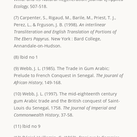
Ecology
, 507-518.
(7) Carpenter, S., Rigaud, M., Barile, M., Priest, T. J.,
Perez, L., & Frguson, J. B. (1998).
An interlinear
Transliteration and English Translation of Portions of
The Ebers Papyrus.
New York : Bard College,
Annandale-on-Hudson.
(8) lbid no 1
(9) Webb, J. L. (1985). The Trade in Gum Arabic;
Prelude to French Conquest in Senegal.
The Jouranl of
African History
, 149-168.
(10) Webb, J. L. (1997). The mid-eighteenth century
gum Arabic trade and the British conquest of Saint-
Louis du Senegal, 1758.
The Journal of Imperial and
Commonwealth History
, 37-58.
(11) lbid no 9