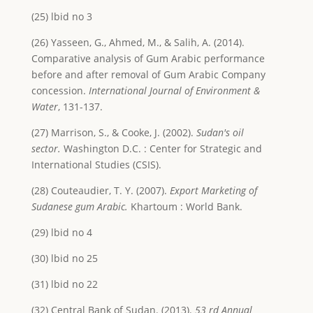
(25) lbid no 3
(26) Yasseen, G., Ahmed, M., & Salih, A. (2014).
Comparative analysis of Gum Arabic performance
before and after removal of Gum Arabic Company
concession.
International Journal of Environment &
Water
, 131-137.
(27) Marrison, S., & Cooke, J. (2002).
Sudan's oil
sector.
Washington D.C. : Center for Strategic and
International Studies (CSIS).
(28) Couteaudier, T. Y. (2007).
Export Marketing of
Sudanese gum Arabic.
Khartoum : World Bank.
(29) lbid no 4
(30) lbid no 25
(31) lbid no 22
(32) Central Bank of Sudan. (2013).
53 rd Annual