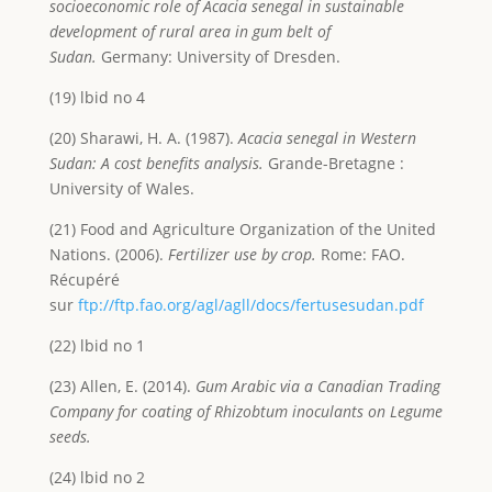
socioeconomic role of Acacia senegal in sustainable
development of rural area in gum belt of
Sudan.
Germany: University of Dresden.
(19) lbid no 4
(20) Sharawi, H. A. (1987).
Acacia senegal in Western
Sudan: A cost benefits analysis.
Grande-Bretagne :
University of Wales.
(21) Food and Agriculture Organization of the United
Nations. (2006).
Fertilizer use by crop.
Rome: FAO.
Récupéré
sur
ftp://ftp.fao.org/agl/agll/docs/fertusesudan.pdf
(22) lbid no 1
(23) Allen, E. (2014).
Gum Arabic via a Canadian Trading
Company for coating of Rhizobtum inoculants on Legume
seeds.
(24) lbid no 2