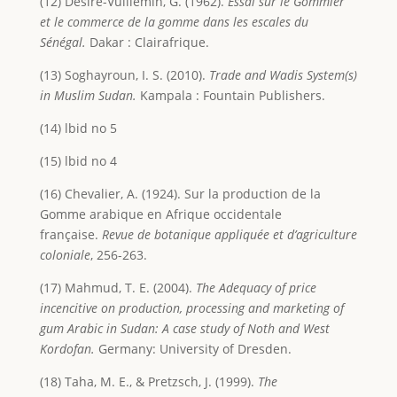
(12) Désiré-Vuillemin, G. (1962).
Essai sur le Gommier
et le commerce de la gomme dans les escales du
Sénégal.
Dakar : Clairafrique.
(13) Soghayroun, I. S. (2010).
Trade and Wadis System(s)
in Muslim Sudan.
Kampala : Fountain Publishers.
(14) lbid no 5
(15) lbid no 4
(16) Chevalier, A. (1924). Sur la production de la
Gomme arabique en Afrique occidentale
française.
Revue de botanique appliquée et d’agriculture
coloniale
, 256-263.
(17) Mahmud, T. E. (2004).
The Adequacy of price
incencitive on production, processing and marketing of
gum Arabic in Sudan: A case study of Noth and West
Kordofan.
Germany: University of Dresden.
(18) Taha, M. E., & Pretzsch, J. (1999).
The