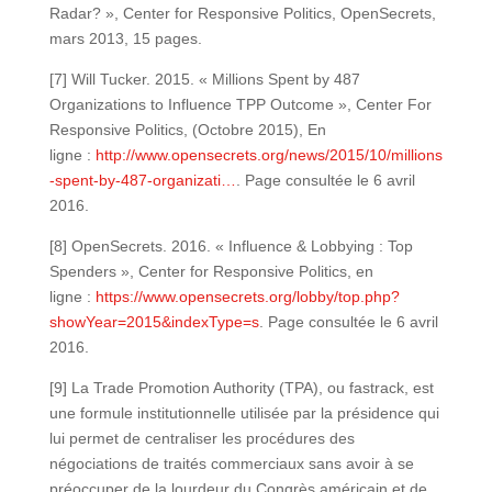
Radar? », Center for Responsive Politics, OpenSecrets,
mars 2013, 15 pages.
[7] Will Tucker. 2015. « Millions Spent by 487
Organizations to Influence TPP Outcome », Center For
Responsive Politics, (Octobre 2015), En
ligne :
http://www.opensecrets.org/news/2015/10/millions
-spent-by-487-organizati…
. Page consultée le 6 avril
2016.
[8] OpenSecrets. 2016. « Influence & Lobbying : Top
Spenders », Center for Responsive Politics, en
ligne :
https://www.opensecrets.org/lobby/top.php?
showYear=2015&indexType=s
. Page consultée le 6 avril
2016.
[9] La Trade Promotion Authority (TPA), ou fastrack, est
une formule institutionnelle utilisée par la présidence qui
lui permet de centraliser les procédures des
négociations de traités commerciaux sans avoir à se
préoccuper de la lourdeur du Congrès américain et de