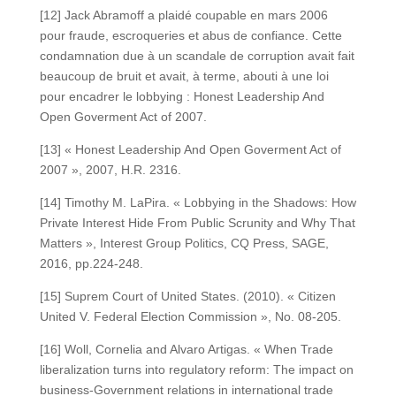
[12] Jack Abramoff a plaidé coupable en mars 2006
pour fraude, escroqueries et abus de confiance. Cette
condamnation due à un scandale de corruption avait fait
beaucoup de bruit et avait, à terme, abouti à une loi
pour encadrer le lobbying : Honest Leadership And
Open Goverment Act of 2007.
[13] « Honest Leadership And Open Goverment Act of
2007 », 2007, H.R. 2316.
[14] Timothy M. LaPira. « Lobbying in the Shadows: How
Private Interest Hide From Public Scrunity and Why That
Matters », Interest Group Politics, CQ Press, SAGE,
2016, pp.224-248.
[15] Suprem Court of United States. (2010). « Citizen
United V. Federal Election Commission », No. 08-205.
[16] Woll, Cornelia and Alvaro Artigas. « When Trade
liberalization turns into regulatory reform: The impact on
business-Government relations in international trade