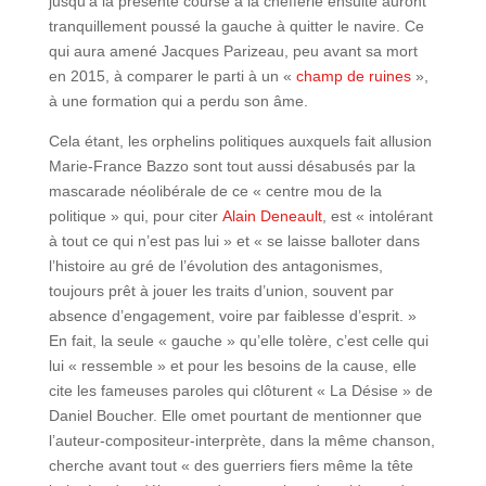
jusqu’à la présente course à la chefferie ensuite auront
tranquillement poussé la gauche à quitter le navire. Ce
qui aura amené Jacques Parizeau, peu avant sa mort
en 2015, à comparer le parti à un «
champ de ruines
»,
à une formation qui a perdu son âme.
Cela étant, les orphelins politiques auxquels fait allusion
Marie-France Bazzo sont tout aussi désabusés par la
mascarade néolibérale de ce « centre mou de la
politique » qui, pour citer
Alain Deneault
, est « intolérant
à tout ce qui n’est pas lui » et « se laisse balloter dans
l’histoire au gré de l’évolution des antagonismes,
toujours prêt à jouer les traits d’union, souvent par
absence d’engagement, voire par faiblesse d’esprit. »
En fait, la seule « gauche » qu’elle tolère, c’est celle qui
lui « ressemble » et pour les besoins de la cause, elle
cite les fameuses paroles qui clôturent « La Désise » de
Daniel Boucher. Elle omet pourtant de mentionner que
l’auteur-compositeur-interprète, dans la même chanson,
cherche avant tout « des guerriers fiers même la tête