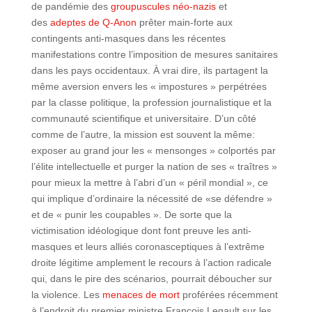
de pandémie des
groupuscules néo-nazis
et
des
adeptes de Q-Anon
prêter main-forte aux
contingents anti-masques dans les récentes
manifestations contre l’imposition de mesures sanitaires
dans les pays occidentaux. À vrai dire, ils partagent la
même aversion envers les « impostures » perpétrées
par la classe politique, la profession journalistique et la
communauté scientifique et universitaire. D’un côté
comme de l’autre, la mission est souvent la même:
exposer au grand jour les « mensonges » colportés par
l’élite intellectuelle et purger la nation de ses « traîtres »
pour mieux la mettre à l’abri d’un « péril mondial », ce
qui implique d’ordinaire la nécessité de «se défendre »
et de « punir les coupables ». De sorte que la
victimisation idéologique dont font preuve les anti-
masques et leurs alliés coronasceptiques à l’extrême
droite légitime amplement le recours à l’action radicale
qui, dans le pire des scénarios, pourrait déboucher sur
la violence. Les
menaces de mort
proférées récemment
à l’endroit du premier ministre François Legault sur les