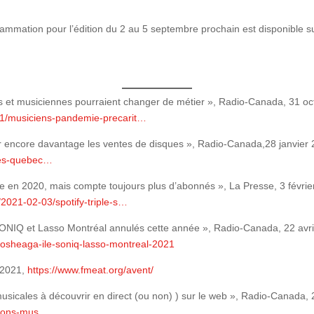
mmation pour l’édition du 2 au 5 septembre prochain est disponible sur
ns et musiciennes pourraient changer de métier », Radio-Canada, 31 o
981/musiciens-pandemie-precarit…
r encore davantage les ventes de disques », Radio-Canada,28 janvier
ues-quebec…
te en 2020, mais compte toujours plus d’abonnés », La Presse, 3 févrie
/2021-02-03/spotify-triple-s…
ONIQ et Lasso Montréal annulés cette année », Radio-Canada, 22 avr
-osheaga-ile-soniq-lasso-montreal-2021
t 2021,
https://www.fmeat.org/avent/
musicales à découvrir en direct (ou non) ) sur le web », Radio-Canada
tions-mus…