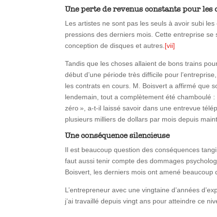
Une perte de revenus constants pour le
Les artistes ne sont pas les seuls à avoir subi
pressions des derniers mois. Cette entreprise se
conception de disques et autres.
[vii]
Tandis que les choses allaient de bons trains po
début d’une période très difficile pour l’entrepri
les contrats en cours. M. Boisvert a affirmé que 
lendemain, tout a complètement été chamboulé : « P
zéro », a-t-il laissé savoir dans une entrevue télé
plusieurs milliers de dollars par mois depuis mai
Une conséquence silencieuse
Il est beaucoup question des conséquences tangibl
faut aussi tenir compte des dommages psychologiq
Boisvert, les derniers mois ont amené beaucoup de
L’entrepreneur avec une vingtaine d’années d’expér
j’ai travaillé depuis vingt ans pour atteindre ce n