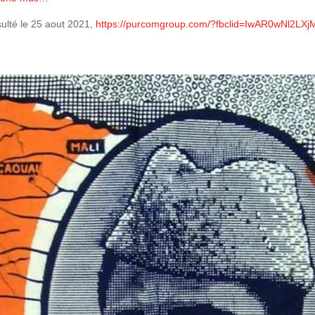
ulté le 25 aout 2021,
https://purcomgroup.com/?fbclid=IwAR0wNl