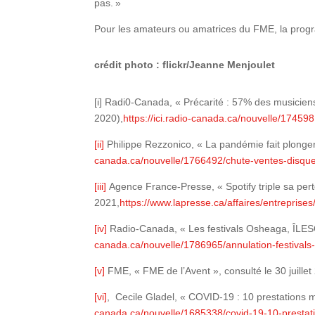
pas. »
Pour les amateurs ou amatrices du FME, la progra
crédit photo : flickr/Jeanne Menjoulet
[i] Radi0-Canada, « Précarité : 57% des musicie
2020),
https://ici.radio-canada.ca/nouvelle/1745
[ii]
Philippe Rezzonico, « La pandémie fait plonge
canada.ca/nouvelle/1766492/chute-ventes-disq
[iii]
Agence France-Presse, « Spotify triple sa per
2021,
https://www.lapresse.ca/affaires/entreprises
[iv]
Radio-Canada, « Les festivals Osheaga, ÎLES
canada.ca/nouvelle/1786965/annulation-festivals
[v]
FME, « FME de l’Avent », consulté le 30 juille
[vi]
, Cecile Gladel, « COVID-19 : 10 prestations 
canada.ca/nouvelle/1685338/covid-19-10-presta