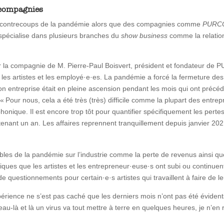
s compagnies
 les contrecoups de la pandémie alors que des compagnies comme
PURCO
 spécialise dans plusieurs branches du
show business
comme la relation
ur la compagnie de M. Pierre-Paul Boisvert, président et fondateur de
se, les artistes et les employé·e·es. La pandémie a forcé la fermeture de
son entreprise était en pleine ascension pendant les mois qui ont précé
our nous, cela a été très (très) difficile comme la plupart des entrepri
phonique. Il est encore trop tôt pour quantifier spécifiquement les pertes
ntenant un an. Les affaires reprennent tranquillement depuis janvier 20
es de la pandémie sur l’industrie comme la perte de revenus ainsi que l
ues que les artistes et les entrepreneur·euse·s ont subi ou continuen
 questionnements pour certain·e·s artistes qui travaillent à faire de l
ience ne s’est pas caché que les derniers mois n’ont pas été évidents : 
iveau-là et là un virus va tout mettre à terre en quelques heures, je n’en