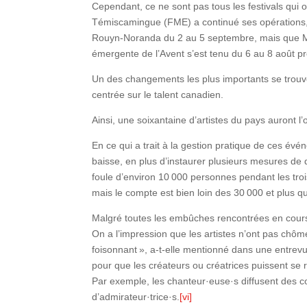
Cependant, ce ne sont pas tous les festivals qui 
Témiscamingue (FME) a continué ses opérations, 
Rouyn-Noranda du 2 au 5 septembre, mais que Mon
émergente de l’Avent s’est tenu du 6 au 8 août p
Un des changements les plus importants se trouve 
centrée sur le talent canadien.
Ainsi, une soixantaine d’artistes du pays auront l’
En ce qui a trait à la gestion pratique de ces évé
baisse, en plus d’instaurer plusieurs mesures de 
foule d’environ 10 000 personnes pendant les tro
mais le compte est bien loin des 30 000 et plus qu
Malgré toutes les embûches rencontrées en cour
On a l’impression que les artistes n’ont pas chômé
foisonnant », a-t-elle mentionné dans une entrevue
pour que les créateurs ou créatrices puissent se ré
Par exemple, les chanteur·euse·s diffusent des co
d’admirateur·trice·s.
[vi]