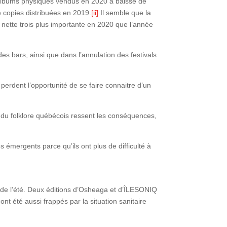
d’albums physiques vendus en 2020 a baissé de
e copies distribuées en 2019.
[ii]
Il semble que la
 nette trois plus importante en 2020 que l’année
es bars, ainsi que dans l’annulation des festivals
perdent l’opportunité de se faire connaitre d’un
 du folklore québécois ressent les conséquences,
es émergents parce qu’ils ont plus de difficulté à
urs de l’été. Deux éditions d’Osheaga et d’ÎLESONIQ
t été aussi frappés par la situation sanitaire