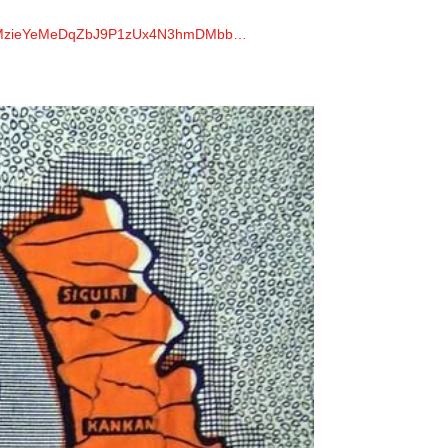
2LXjMzieYeMeDqZbJ9P1zUx4N3hmDMbb…