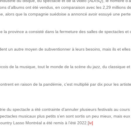
’industrie du disque, du spectacle et de la vidéo (ADISQ), le nombre 
lions d’albums ont été vendus, en comparaison avec les 2,29 millions d
rise, alors que la compagnie suédoise a annoncé avoir essuyé une perte
e la province a consisté dans la fermeture des salles de spectacles et d
dent un autre moyen de subventionner à leurs besoins, mais ils et elles 
cois de la musique, tout le monde de la scène du jazz, du classique et
ncontrent en raison de la pandémie, c’est multiplié par dix pour les artist
ustrie du spectacle a été contrainte d’annuler plusieurs festivals au co
ectacles musicaux plus petits s’en sont sortis un peu mieux, mais eux on
country Lasso Montréal a été remis à l’été 2022.
[iv]