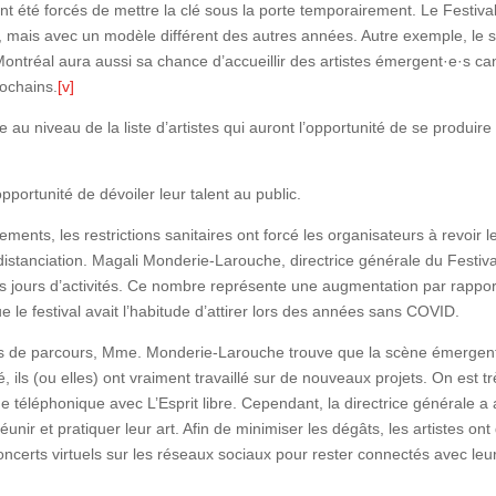
ont été forcés de mettre la clé sous la porte temporairement. Le Festiv
mais avec un modèle différent des autres années. Autre exemple, le si
tréal aura aussi sa chance d’accueillir des artistes émergent·e·s ca
rochains.
[v]
au niveau de la liste d’artistes qui auront l’opportunité de se produir
opportunité de dévoiler leur talent au public.
nements, les restrictions sanitaires ont forcé les organisateurs à revoir
distanciation. Magali Monderie-Larouche, directrice générale du Festiv
is jours d’activités. Ce nombre représente une augmentation par rappor
e le festival avait l’habitude d’attirer lors des années sans COVID.
s de parcours, Mme. Monderie-Larouche trouve que la scène émergente
, ils (ou elles) ont vraiment travaillé sur de nouveaux projets. On est t
 téléphonique avec L’Esprit libre. Cependant, la directrice générale a af
unir et pratiquer leur art. Afin de minimiser les dégâts, les artistes ont
ncerts virtuels sur les réseaux sociaux pour rester connectés avec leur