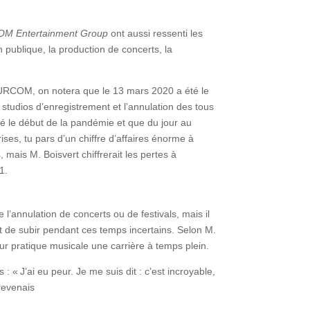
M Entertainment Group
ont aussi ressenti les
 publique, la production de concerts, la
 PURCOM, on notera que le 13 mars 2020 a été le
s studios d’enregistrement et l’annulation des tous
dé le début de la pandémie et que du jour au
ses, tu pars d’un chiffre d’affaires énorme à
, mais M. Boisvert chiffrerait les pertes à
21.
’annulation de concerts ou de festivals, mais il
t de subir pendant ces temps incertains. Selon M.
eur pratique musicale une carrière à temps plein.
« J’ai eu peur. Je me suis dit : c’est incroyable,
 revenais