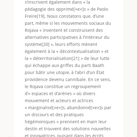
s’inscrivent également dans « la
pédagogie des opprimé[×e×]s » de Paolo
Freire[19]. Nous constatons que, d’une
part, même si les mouvements sociaux du
Rojava « inventent et construisent des
alternatives participatives à l’intérieur du
système[20] », leurs efforts mènent
également à la « décontextualisation » et
la « déterritorialisation[21] » de leur lutte
qui échappe aux griffes du parti Baath
pour bâtir une utopie, à l’abri d’un État
providence devenu cannibale. En ce sens,
le Rojava constitue un regroupement
d’« espaces et d’arènes » où divers
mouvement et acteurs et actrices
« marginalisé[×e×]s, abandonné[×e×]s par
un discours et des pratiques
hégémoniques » prennent en main leur
destin et trouvent des solutions nouvelles
et innovatrices, puisant dans les écrits