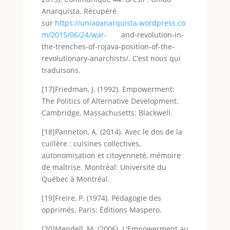
Anarquista. Récupéré
sur
https://uniaoanarquista.wordpress.co
m/2015/06/24/war-
and-revolution-in-
the-trenches-of-rojava-position-of-the-
revolutionary-anarchists/. C’est nous qui
traduisons.
[17]Friedman, J. (1992). Empowerment:
The Politics of Alternative Development.
Cambridge, Massachusetts: Blackwell.
[18]Panneton, A. (2014). Avec le dos de la
cuillère : cuisines collectives,
autonomisation et citoyenneté, mémoire
de maîtrise. Montréal: Université du
Québec à Montréal.
[19]Freire, P. (1974). Pédagogie des
opprimés. Paris: Éditions Maspero.
[20]Mendell, M. (2006). L'Empowerment au