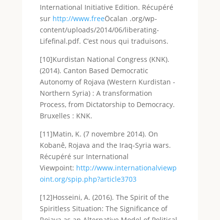
International Initiative Edition. Récupéré
sur
http://www.free
Öcalan .org/wp-
content/uploads/2014/06/liberating-
Lifefinal.pdf. C’est nous qui traduisons.
[10]Kurdistan National Congress (KNK).
(2014). Canton Based Democratic
Autonomy of Rojava (Western Kurdistan -
Northern Syria) : A transformation
Process, from Dictatorship to Democracy.
Bruxelles : KNK.
[11]Matin, K. (7 novembre 2014). On
Kobanê, Rojava and the Iraq-Syria wars.
Récupéré sur International
Viewpoint:
http://www.internationalviewp
oint.org/spip.php?article3703
[12]Hosseini, A. (2016). The Spirit of the
Spiritless Situation: The Significance of
Rojava as an Alternative Model of Political