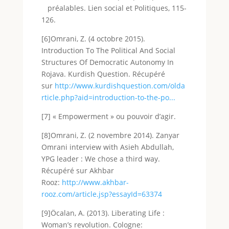
préalables. Lien social et Politiques, 115-
126.
[6]Omrani, Z. (4 octobre 2015).
Introduction To The Political And Social
Structures Of Democratic Autonomy In
Rojava. Kurdish Question. Récupéré
sur
http://www.kurdishquestion.com/olda
rticle.php?aid=introduction-to-the-po...
[7] « Empowerment » ou pouvoir d’agir.
[8]Omrani, Z. (2 novembre 2014). Zanyar
Omrani interview with Asieh Abdullah,
YPG leader : We chose a third way.
Récupéré sur Akhbar
Rooz:
http://www.akhbar-
rooz.com/article.jsp?essayId=63374
[9]Öcalan, A. (2013). Liberating Life :
Woman’s revolution. Cologne: