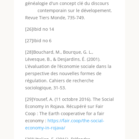
généalogie d'un concept clé du discours
contemporain sur le dévelopement.
Revue Tiers Monde, 735-749.
[26]Ibid no 14
[27]Ibid no 6
[28]Bouchard, M., Bourque, G. L.,
Lévesque, B., & Desjardins, É. (2001).
L’évaluation de l’économie sociale dans la
perspective des nouvelles formes de
régulation. Cahiers de recherche
sociologique, 31-53.
[29]Yousef, A. (11 octobre 2016). The Social
Economy in Rojava. Récupéré sur Fair
Coop : The Earth cooperative for a fair
economy :
https://fair.coop/the-social-
economy-in-rojava/