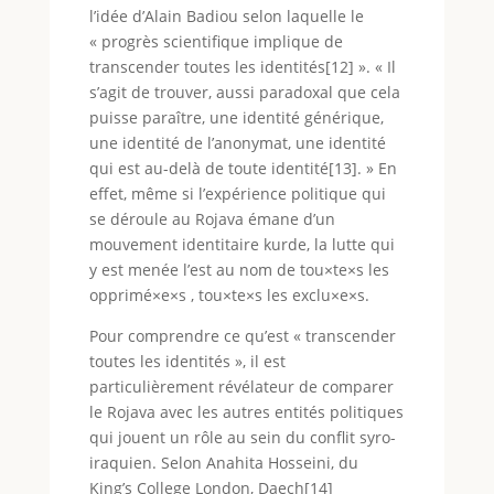
l’idée d’Alain Badiou selon laquelle le
« progrès scientifique implique de
transcender toutes les identités[12] ». « Il
s’agit de trouver, aussi paradoxal que cela
puisse paraître, une identité générique,
une identité de l’anonymat, une identité
qui est au-delà de toute identité[13]. » En
effet, même si l’expérience politique qui
se déroule au Rojava émane d’un
mouvement identitaire kurde, la lutte qui
y est menée l’est au nom de tou×te×s les
opprimé×e×s , tou×te×s les exclu×e×s.
Pour comprendre ce qu’est « transcender
toutes les identités », il est
particulièrement révélateur de comparer
le Rojava avec les autres entités politiques
qui jouent un rôle au sein du conflit syro-
iraquien. Selon Anahita Hosseini, du
King’s College London, Daech[14]