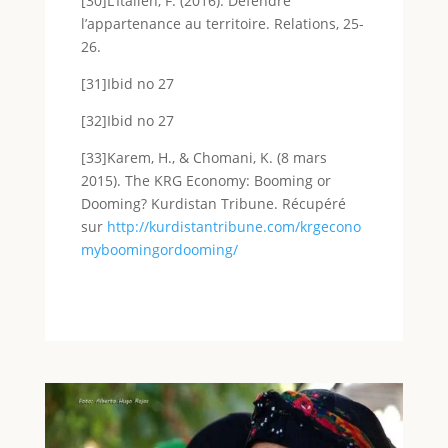
[30]L’Italien, F. (2016). Défendre
l’appartenance au territoire. Relations, 25-
26.
[31]Ibid no 27
[32]Ibid no 27
[33]Karem, H., & Chomani, K. (8 mars
2015). The KRG Economy: Booming or
Dooming? Kurdistan Tribune. Récupéré
sur
http://kurdistantribune.com/krgecono
myboomingordooming/