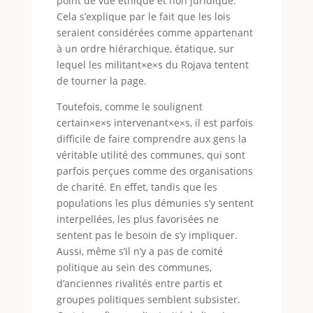
point de vue éthique et non juridique.
Cela s’explique par le fait que les lois
seraient considérées comme appartenant
à un ordre hiérarchique, étatique, sur
lequel les militant×e×s du Rojava tentent
de tourner la page.
Toutefois, comme le soulignent
certain×e×s intervenant×e×s, il est parfois
difficile de faire comprendre aux gens la
véritable utilité des communes, qui sont
parfois perçues comme des organisations
de charité. En effet, tandis que les
populations les plus démunies s’y sentent
interpellées, les plus favorisées ne
sentent pas le besoin de s’y impliquer.
Aussi, même s’il n’y a pas de comité
politique au sein des communes,
d’anciennes rivalités entre partis et
groupes politiques semblent subsister.