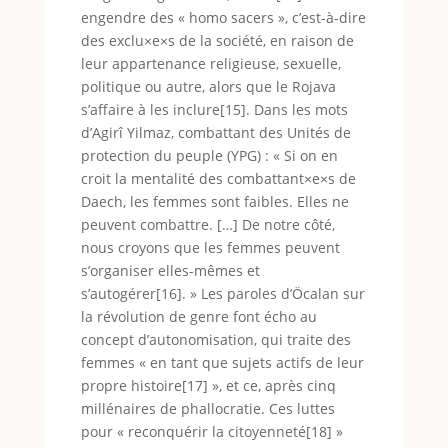
engendre des « homo sacers », c’est-à-dire
des exclu×e×s de la société, en raison de
leur appartenance religieuse, sexuelle,
politique ou autre, alors que le Rojava
s’affaire à les inclure[15]. Dans les mots
d’Agirî Yilmaz, combattant des Unités de
protection du peuple (YPG) : « Si on en
croit la mentalité des combattant×e×s de
Daech, les femmes sont faibles. Elles ne
peuvent combattre. […] De notre côté,
nous croyons que les femmes peuvent
s’organiser elles-mêmes et
s’autogérer[16]. » Les paroles d’Öcalan sur
la révolution de genre font écho au
concept d’autonomisation, qui traite des
femmes « en tant que sujets actifs de leur
propre histoire[17] », et ce, après cinq
millénaires de phallocratie. Ces luttes
pour « reconquérir la citoyenneté[18] »