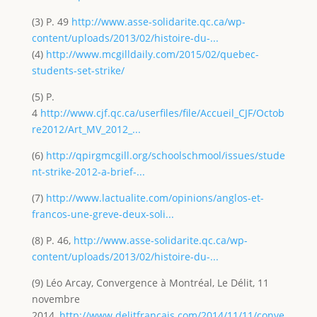
(3) P. 49
http://www.asse-solidarite.qc.ca/wp-
content/uploads/2013/02/histoire-du-...
(4)
http://www.mcgilldaily.com/2015/02/quebec-
students-set-strike/
(5) P.
4
http://www.cjf.qc.ca/userfiles/file/Accueil_CJF/Octob
re2012/Art_MV_2012_...
(6)
http://qpirgmcgill.org/schoolschmool/issues/stude
nt-strike-2012-a-brief-...
(7)
http://www.lactualite.com/opinions/anglos-et-
francos-une-greve-deux-soli...
(8) P. 46,
http://www.asse-solidarite.qc.ca/wp-
content/uploads/2013/02/histoire-du-...
(9) Léo Arcay, Convergence à Montréal, Le Délit, 11
novembre
2014,
http://www.delitfrancais.com/2014/11/11/conve