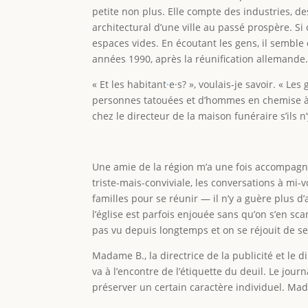
petite non plus. Elle compte des industries, de
architectural d’une ville au passé prospère. Si 
espaces vides. En écoutant les gens, il semble
années 1990, après la réunification allemande
« Et les habitant
·
e·s? », voulais-je savoir. « Le
personnes tatouées et d’hommes en chemise à c
chez le directeur de la maison funéraire s’ils
Une amie de la région m’a une fois accompagnée
triste-mais-conviviale, les conversations à mi-v
familles pour se réunir — il n’y a guère plus 
l’église est parfois enjouée sans qu’on s’en sca
pas vu depuis longtemps et on se réjouit de se
Madame B., la directrice de la publicité et le
va à l’encontre de l’étiquette du deuil. Le jou
préserver un certain caractère individuel. Mad