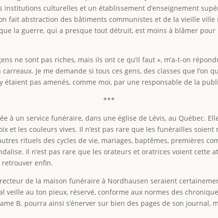
s institutions culturelles et un établissement d’enseignement supéri
on fait abstraction des bâtiments communistes et de la vieille ville
 que la guerre, qui a presque tout détruit, est moins à blâmer pou
.
s gens ne sont pas riches, mais ils ont ce qu’il faut », m’a-t-on répo
arreaux. Je me demande si tous ces gens, des classes que l’on qua
 n’y étaient pas amenés, comme moi, par une responsable de la publi
***
 à un service funéraire, dans une église de Lévis, au Québec. Elle
oix et les couleurs vives. Il n’est pas rare que les funérailles soie
d’autres rituels des cycles de vie, mariages, baptêmes, premières c
ndalise. Il n’est pas rare que les orateurs et oratrices voient cette 
 retrouver enfin.
 directeur de la maison funéraire à Nordhausen seraient certaineme
rnal veille au ton pieux, réservé, conforme aux normes des chronique
ame B. pourra ainsi s’énerver sur bien des pages de son journal, ma