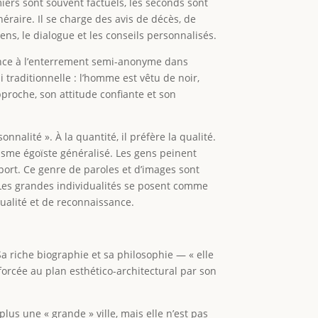
ers sont souvent factuels, les seconds sont
raire. Il se charge des avis de décès, de
ens, le dialogue et les conseils personnalisés.
ance à l’enterrement semi-anonyme dans
i traditionnelle : l’homme est vêtu de noir,
proche, son attitude confiante et son
nnalité ». À la quantité, il préfère la qualité.
lisme égoïste généralisé. Les gens peinent
port. Ce genre de paroles et d’images sont
. Les grandes individualités se posent comme
dualité et de reconnaissance.
a riche biographie et sa philosophie — « elle
nforcée au plan esthético-architectural par son
plus une « grande » ville, mais elle n’est pas