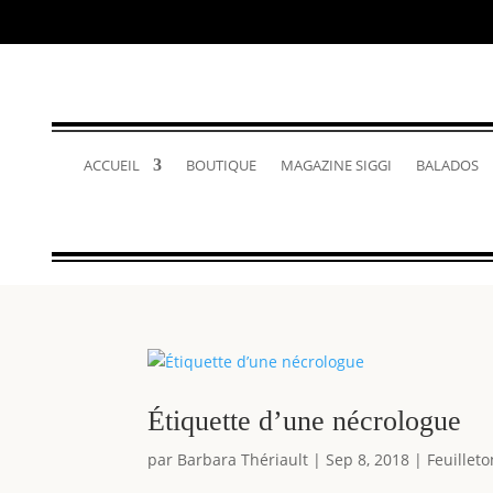
ACCUEIL
BOUTIQUE
MAGAZINE SIGGI
BALADOS
Étiquette d’une nécrologue
par
Barbara Thériault
|
Sep 8, 2018
|
Feuillet