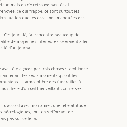
eur, mais on n’y retrouve pas l’éclat
 rénovée, ce qui frappe, ce sont surtout les
r la situation que les occasions manquées des
ndu. Ces jours-là, j’ai rencontré beaucoup de
lifie de moyennes inférieures, oseraient aller
cité d’un journal.
 avait été agacée par trois choses : l’ambiance
nt maintenant les seuls moments qu’ont les
ommunions... L’atmosphère des funérailles à
atmosphère d’un œil bienveillant : on ne s’est
nt d’accord avec mon amie : une telle attitude
s nécrologiques, tout en s’efforçant de
is pas sur celle-là.