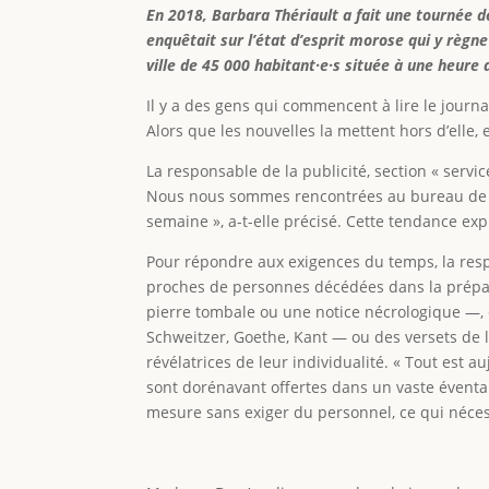
En 2018, Barbara Thériault a fait une tournée d
enquêtait sur l’état d’esprit morose qui y règne
ville de 45 000 habitant
·
e
·
s située à une heure d
Il y a des gens qui commencent à lire le journa
Alors que les nouvelles la mettent hors d’elle, e
La responsable de la publicité, section « servi
Nous nous sommes rencontrées au bureau de l
semaine », a-t-elle précisé. Cette tendance exp
Pour répondre aux exigences du temps, la respo
proches de personnes décédées dans la prépara
pierre tombale ou une notice nécrologique —, 
Schweitzer, Goethe, Kant — ou des versets de l
révélatrices de leur individualité. « Tout est 
sont dorénavant offertes dans un vaste éventail
mesure sans exiger du personnel, ce qui nécess