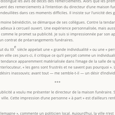
distingue les avis de décès des remerciements. Alors que les premi
ent des remerciements à l’intention du directeur d’une maison funé
euillées dans ces moments difficiles. Il insiste sur l’unicité des g
en moine bénédictin, se démarque de ses collègues. Contre la tend
les adieux à cercueil ouvert. Une expérience personnalisée, mais auss
 comme le promet sa publicité. Je suis si impressionnée par son ap
un contrat de préarrangements funéraires.
e
ut du XX
siècle appelait une « grande individualité » ou une « perso
ville ces jours-ci, il critique ce qu’il perçoit comme un individua
une tendance apparemment matérialisée dans l’image de la salle de s
interlocuteur, « les gens sont frustrés et ne savent pas pourquoi »
 désirs inassouvis; avant tout — me semble-t-il — un désir d’indivi
***
licité a voulu me présenter le directeur de la maison funéraire. S
a ville. Cette impression d’une personne « à part » est d’ailleurs re
llemagne », commente un politicien local. Aujourd’hui, la ville n’est 