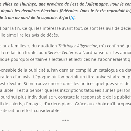
e villes en Thuringe, une province de l’est de l’Allemagne. Pour le c
 depuis les dernières élections fédérales
. Dans le texte reproduit i
e train au nord de la capitale, Erfurt
[i]
.
l par la fin. Ce qui les intéresse avant tout, ce sont les avis de d
lle aime lire les avis de décès.
ce aux familles », du quotidien
Thüringer Allgemeine
, m’a confirmé qu
a rédaction locale, ou «
Service Center
», à Nordhausen. « Les annon
lique pourquoi certain·e·s lecteurs et lectrices ne s’abonneraient q
nsable de la publicité a, l’an dernier, compilé un catalogue de de
tion d’un avis. L’époque où l’on portait un titre universitaire ou
est révolue. Si on trouve encore dans les notices quelques vers d
a Bible, il est à penser que les inscriptions tatouées sur les pers
aujourd’hui plus individualisé », constate la responsable de la publi
 de coloris, d’images, d’arrière-plans. Grâce aux choix qu’il propo
iterait un effort considérable.
***