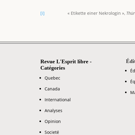
[i]
« Etikette einer Nekrologin »,
Thür
Édi
Revue L'Esprit libre -
Catégories
Éd
Quebec
Éq
Canada
Ma
International
Analyses
Opinion
Societé