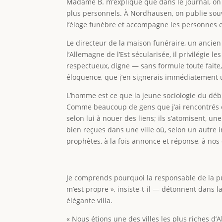
Madame B. m’explique que dans le journal, on 
plus personnels. À Nordhausen, on publie souv
l’éloge funèbre et accompagne les personnes end
Le directeur de la maison funéraire, un anci
l’Allemagne de l’Est sécularisée, il privilégie 
respectueux, digne — sans formule toute faite,
éloquence, que j’en signerais immédiatement 
L’homme est ce que la jeune sociologie du déb
Comme beaucoup de gens que j’ai rencontrés en 
selon lui à nouer des liens; ils s’atomisent, 
bien reçues dans une ville où, selon un autre 
prophètes, à la fois annonce et réponse, à nos
Je comprends pourquoi la responsable de la pub
m’est propre », insiste-t-il — détonnent dans l
élégante villa.
« Nous étions une des villes les plus riches d’A