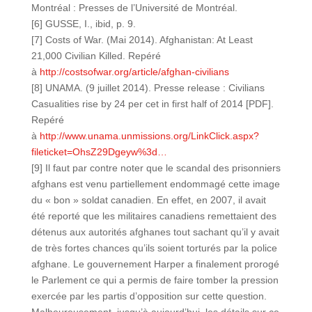
Montréal : Presses de l’Université de Montréal.
[6] GUSSE, I., ibid, p. 9.
[7] Costs of War. (Mai 2014). Afghanistan: At Least
21,000 Civilian Killed. Repéré
à
http://costsofwar.org/article/afghan-civilians
[8] UNAMA. (9 juillet 2014). Presse release : Civilians
Casualities rise by 24 per cet in first half of 2014 [PDF].
Repéré
à
http://www.unama.unmissions.org/LinkClick.aspx?
fileticket=OhsZ29Dgeyw%3d…
[9] Il faut par contre noter que le scandal des prisonniers
afghans est venu partiellement endommagé cette image
du « bon » soldat canadien. En effet, en 2007, il avait
été reporté que les militaires canadiens remettaient des
détenus aux autorités afghanes tout sachant qu’il y avait
de très fortes chances qu’ils soient torturés par la police
afghane. Le gouvernement Harper a finalement prorogé
le Parlement ce qui a permis de faire tomber la pression
exercée par les partis d’opposition sur cette question.