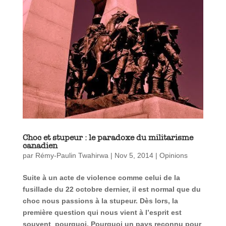
Choc et stupeur : le paradoxe du militarisme
canadien
par
Rémy-Paulin Twahirwa
|
Nov 5, 2014
|
Opinions
Suite
à
un acte de violence comme celui de la
fusillade du 22 octobre dernier, il est normal que du
choc nous passions
à
la stupeur. D
ès lors, la
premi
ère question qui nous vient
à l
’esprit est
souvent
pourquoi. Pourquoi un pays reconnu pour