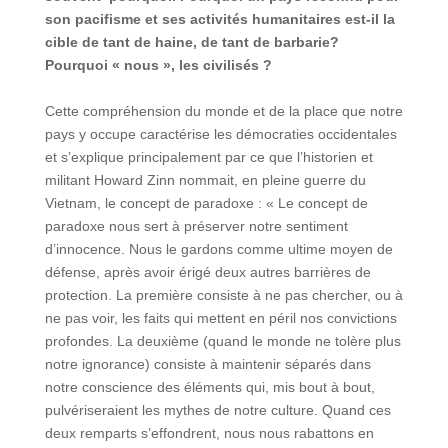
son pacifisme et ses activit
és humanitaires est-il la
cible de tant de haine, de tant de barbarie
?
Pourquoi
« nous
», les civilis
és ?
Cette compréhension du monde et de la place que notre
pays y occupe caractérise les démocraties occidentales
et s’explique principalement par ce que l’historien et
militant Howard Zinn nommait, en pleine guerre du
Vietnam, le concept de paradoxe : « Le concept de
paradoxe nous sert à préserver notre sentiment
d’innocence. Nous le gardons comme ultime moyen de
défense, après avoir érigé deux autres barrières de
protection. La première consiste à ne pas chercher, ou à
ne pas voir, les faits qui mettent en péril nos convictions
profondes. La deuxième (quand le monde ne tolère plus
notre ignorance) consiste à maintenir séparés dans
notre conscience des éléments qui, mis bout à bout,
pulvériseraient les mythes de notre culture. Quand ces
deux remparts s’effondrent, nous nous rabattons en