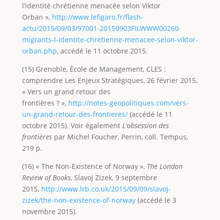
l’identité chrétienne menacée selon Viktor
Orban »,
http://www.lefigaro.fr/flash-
actu/2015/09/03/97001-20150903FILWWW00260-
migrants-l-identite-chretienne-menacee-selon-viktor-
orban.php
, accédé le 11 octobre 2015.
(15) Grenoble, École de Management, CLES :
comprendre Les Enjeux Stratégiques, 26 février 2015,
« Vers un grand retour des
frontières ? »,
http://notes-geopolitiques.com/vers-
un-grand-retour-des-frontieres/
(accédé le 11
octobre 2015). Voir également
L’obsession des
frontières
par Michel Foucher, Perrin, coll. Tempus,
219 p.
(16) « The Non-Existence of Norway »,
The London
Review of Books
, Slavoj Zizek, 9 septembre
2015,
http://www.lrb.co.uk/2015/09/09/slavoj-
zizek/the-non-existence-of-norway
(accédé le 3
novembre 2015).