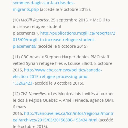
sommee-d-agir-sur-la-crise-des-
migrants.php
(accédé le 9 octobre 2015).
(10)
McGill Reporter
, 25 septembre 2015, « McGill to
increase refugee-student
placements »,
http://publications.mcgill.ca/reporter/2
015/09/mcgill-to-increase-refugee-student-
placements/
(accédé le 9 octobre 2015).
(11) CBC news, « Stephen Harper denies PMO staff
vetted Syrian refugee files », Louise Elliott, 8 octobre
2015,
http://www.cbc.ca/news/politics/canada-
election-2015-refugee-processing-pmo-
1.3262423
(accédé le 9 octobre 2015).
(12)
TVA Nouvelles
, « Les Montréalais invités à tourner
le dos à Pégida Québec », Améli Pineda, agence QMI,
6 mars
2015,
http://tvanouvelles.ca/lcn/infos/regional/montr
eal/archives/2015/03/20150306-153434.html
(accédé
le 9 octobre 2015).