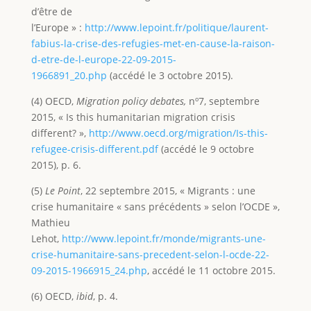
d’être de
l’Europe » :
http://www.lepoint.fr/politique/laurent-
fabius-la-crise-des-refugies-met-en-cause-la-raison-
d-etre-de-l-europe-22-09-2015-
1966891_20.php
(accédé le 3 octobre 2015).
(4) OECD,
Migration policy debates,
nº7, septembre
2015, « Is this humanitarian migration crisis
different? »,
http://www.oecd.org/migration/Is-this-
refugee-crisis-different.pdf
(accédé le 9 octobre
2015), p. 6.
(5)
Le Point
, 22 septembre 2015, « Migrants : une
crise humanitaire « sans précédents » selon l’OCDE »,
Mathieu
Lehot,
http://www.lepoint.fr/monde/migrants-une-
crise-humanitaire-sans-precedent-selon-l-ocde-22-
09-2015-1966915_24.php
, accédé le 11 octobre 2015.
(6) OECD,
ibid
, p. 4.