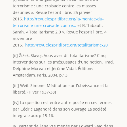
terrorisme : une croisade contre les masses
désunies ». Revue l'esprit libre. 25 janvier
2016.
http://revuelespritlibre.org/la-montee-du-
terrorisme-une-croisade-contre...
et B.Thibault,
Sarah. « Totalitarisme 2.0 ». Revue l'esprit libre. 4
novembre
2015.
http://revuelespritlibre.org/totalitarisme-20
[ii] Žižek, Slavoj. Vous avez dit totalitarisme? Cinq
interventions sur les (més)usages d'une notion. Trad.
Delphine Moreau et Jérôme Vidal. Éditions
Amsterdam, Paris, 2004, p.13
[iii] Weil, Simone. Méditation sur l'obéissance et la
liberté. (Hiver 1937-38)
[iv] La question est entre autre posée en ces termes
par Cédric Lagandré dans son ouvrage La société
intégrale aux p.15-16.
[v] Partant de l’analyse menée par Edward Saïd dans