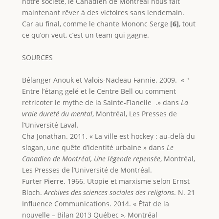
notre société, le Canadien de Montréal nous fait
maintenant rêver à des victoires sans lendemain.
Car au final, comme le chante Mononc Serge
[6]
, tout
ce qu’on veut, c’est un team qui gagne.
SOURCES
Bélanger Anouk et Valois-Nadeau Fannie. 2009. « "
Entre l’étang gelé et le Centre Bell ou comment
retricoter le mythe de la Sainte-Flanelle .» dans
La
vraie dureté du mental
, Montréal, Les Presses de
l’Université Laval.
Cha Jonathan. 2011. « La ville est hockey : au-delà du
slogan, une quête d’identité urbaine » dans
Le
Canadien de Montréal, Une légende repensée
, Montréal,
Les Presses de l’Université de Montréal.
Furter Pierre. 1966. Utopie et marxisme selon Ernst
Bloch.
Archives des sciences sociales des religions
. N. 21
Influence Communications. 2014. « État de la
nouvelle – Bilan 2013 Québec », Montréal