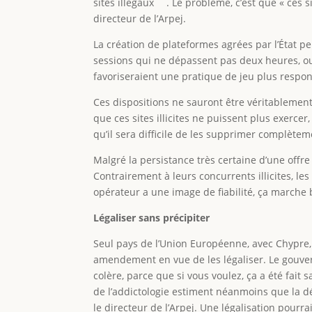
sites illégaux
. Le problème, c’est que « ces s
directeur de l’Arpej.
La création de plateformes agrées par l’État p
sessions qui ne dépassent pas deux heures, ou 
favoriseraient une pratique de jeu plus respo
Ces dispositions ne sauront être véritablement e
que ces sites illicites ne puissent plus exerce
qu’il sera difficile de les supprimer complètemen
Malgré la persistance très certaine d’une offre 
Contrairement à leurs concurrents illicites, le
opérateur a une image de fiabilité, ça marche 
Légaliser sans précipiter
Seul pays de l’Union Européenne, avec Chypre, à
amendement en vue de les légaliser. Le gouvern
colère, parce que si vous voulez, ça a été fait 
de l’addictologie estiment néanmoins que la d
le directeur de l’Arpej. Une légalisation pourrai