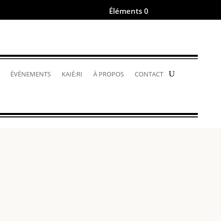
Éléments 0
.
ÉVÉNEMENTS
KAIÉ:RI
À PROPOS
CONTACT