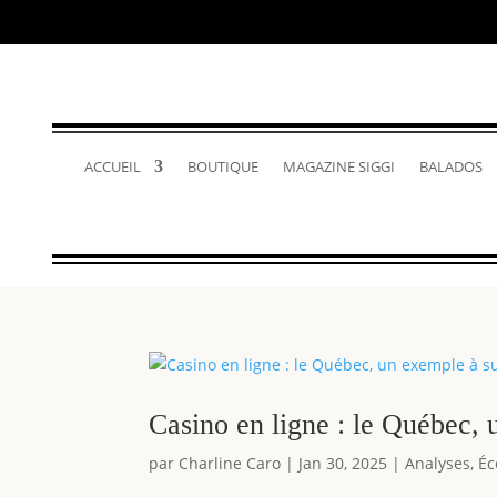
ACCUEIL
BOUTIQUE
MAGAZINE SIGGI
BALADOS
Casino en ligne : le Québec, 
par
Charline Caro
|
Jan 30, 2025
|
Analyses
,
Éc