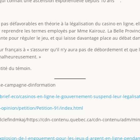
qui connaît une ascension exponentielle depuis 10 ans
.
pas défavorables en théorie à la légalisation du casino en ligne, e
ur reprendre les termes employés par Mme Kairouz. La Belle Provinc
te pour réguler le jeu, et qui laisse davantage place au débat dans
ur français à « s’assurer qu'il n'y aura pas de débordement et que 
, malheureusement. »
tité du témoin.
e-une-campagne-dinformation
e-brief-eco/casinos-en-ligne-le-gouvernement-suspend-leur-legalis
-opinion/petition/Petition-91/index.html
clefindmkaj/https://cdn-contenu.quebec.ca/cdn-contenu/adm/min/
explosion-de-l-engouement-pour-les-jeux-d-argent-en-ligne-penda