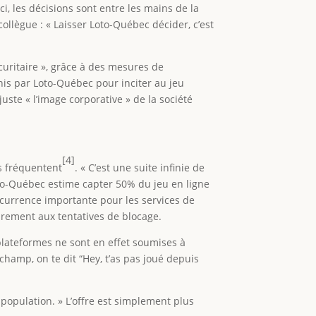
ci, les décisions sont entre les mains de la
ollègue : « Laisser Loto-Québec décider, c’est
écuritaire », grâce à des mesures de
nis par Loto-Québec pour inciter au jeu
ste « l’image corporative » de la société
[4]
es fréquentent
. « C’est une suite infinie de
Loto-Québec estime capter 50% du jeu en ligne
oncurrence importante pour les services de
airement aux tentatives de blocage.
 plateformes ne sont en effet soumises à
 champ, on te dit “Hey, t’as pas joué depuis
population. » L’offre est simplement plus