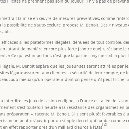
ites illicites ne prennent pas soin du joueur, il n'y a pas de prévent
ermettrait la mise en œuvre de mesures préventives, comme l’inter
la possibilité de s’auto-exclure, propose M. Benoit. Des « niveaux d
nsable.
fficaces si les plateformes illégales, dénuées de tout contrôle, dem
r, en luttant de manière encore plus forte [contre eux] », réclame le
t. « Ce qui est important, c’est que la partie congrue soit la plus fa
illégale, M. Benoit espère que les joueur·ses seront attiré·es par les
s sites légaux assurent aux client·es la sécurité de leur compte, de
beaucoup mieux qu’un opérateur dont on pense qu’il peut tricher »,
 interdire les jeux de casino en ligne, la France est allée de l’av
ement s’est toutefois heurté à la résistance des organismes en pré
sans préparation », raconte M. Benoit. S’ils sont plutôt favorables à 
écision ne peut « s’ouvrir par un simple décret qui tombe comme ce
[2]
t en effet rapporter près d’un milliard d’euros à l’État
.