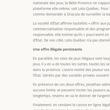
nationale des jeux, la Belle Province ne s’appui
plateforme elle-même, soit Loto-Québec. Pour i
comme demander à Dracula de surveiller la b
La société d’État affirme toutefois « offrir aux
commercialisation responsable et des programm
responsable, elle estime qu’ils « pourraient e
d’État. De son côté, Loto-Québec n’a pas donné 
Une offre illégale persistante
En parallèle, les sites de jeux illégaux sont 
jeux, il y en a de toutes les sortes, toutes le
dans la province. L’autre moitié des joueur·ses
l’État. Gérées par des sociétés privées souven
En présence de ces deux offres, Jonathan admet 
aucune limite, et peuvent inciter les joueurs a
longtemps, reviens on va te donner de l’argent
Finalement, en rendant le casino en ligne léga