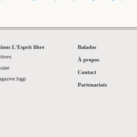
tions L'Esprit libre
Balados
itions
À propos
uipe
Contact
gazine Siggi
Partenariats