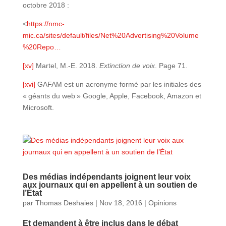
octobre 2018 :
<
https://nmc-
mic.ca/sites/default/files/Net%20Advertising%20Volume
%20Repo…
[xv]
Martel, M.-E. 2018.
Extinction de voix
. Page 71.
[xvi]
GAFAM est un acronyme formé par les initiales des
« géants du web » Google, Apple, Facebook, Amazon et
Microsoft.
Des médias indépendants joignent leur voix
aux journaux qui en appellent à un soutien de
l’État
par
Thomas Deshaies
|
Nov 18, 2016
|
Opinions
Et demandent à être inclus dans le débat