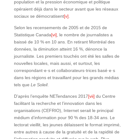
population et la pression économique et politique
opéraient déjà dans le secteur avant que les réseaux
sociaux se démocratisent
[v]
.
Selon les recensements de 2005 et de 2015 de
Statistique Canada
[vi]
, le nombre de journalistes a
baissé de 10 % en 10 ans. En retirant Montréal des
données, la diminution atteint 16 %, dénonce la
journaliste. Les premiers touchés ont été les salles de
nouvelles locales, mais aussi, et surtout, les
correspondant·e·s et collaborateurs·trices basé
·
e
·
s
dans les régions et travaillant pour les grands médias
tels que
Le Soleil
.
D’après l’enquête NETendances 2017
[vii]
du Centre
facilitant la recherche et l’innovation dans les
organisations (CEFRIO), Internet serait le principal
médium d’information pour 90 % des 18-34 ans. Le
lectorat vieillit, les jeunes délaissent le format imprimé,
entre autres à cause de la gratuité et de la rapidité de
l’information produite et diffusée sur le web. Plus