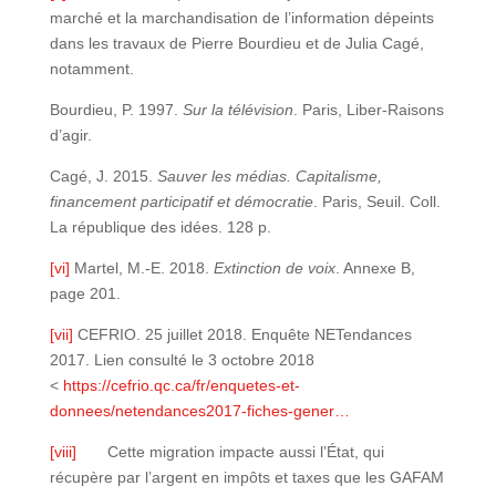
marché et la marchandisation de l’information dépeints
dans les travaux de Pierre Bourdieu et de Julia Cagé,
notamment.
Bourdieu, P. 1997.
Sur la télévision
. Paris, Liber-Raisons
d’agir.
Cagé, J. 2015.
Sauver les médias. Capitalisme,
financement participatif et démocratie
. Paris, Seuil. Coll.
La république des idées. 128 p.
[vi]
Martel, M.-E. 2018.
Extinction de voix
. Annexe B,
page 201.
[vii]
CEFRIO. 25 juillet 2018. Enquête NETendances
2017. Lien consulté le 3 octobre 2018
<
https://cefrio.qc.ca/fr/enquetes-et-
donnees/netendances2017-fiches-gener…
[viii]
Cette migration impacte aussi l’État, qui
récupère par l’argent en impôts et taxes que les GAFAM