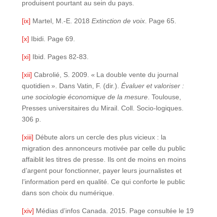
produisent pourtant au sein du pays.
[ix]
Martel, M.-E. 2018
Extinction de voix
. Page 65.
[x]
Ibidi. Page 69.
[xi]
Ibid. Pages 82-83.
[xii]
Cabrolié, S. 2009. « La double vente du journal
quotidien ». Dans Vatin, F. (dir.).
Évaluer et valoriser :
une sociologie économique de la mesure
. Toulouse,
Presses universitaires du Mirail. Coll. Socio-logiques.
306 p.
[xiii]
Débute alors un cercle des plus vicieux : la
migration des annonceurs motivée par celle du public
affaiblit les titres de presse. Ils ont de moins en moins
d’argent pour fonctionner, payer leurs journalistes et
l’information perd en qualité. Ce qui conforte le public
dans son choix du numérique.
[xiv]
Médias d’infos Canada. 2015. Page consultée le 19