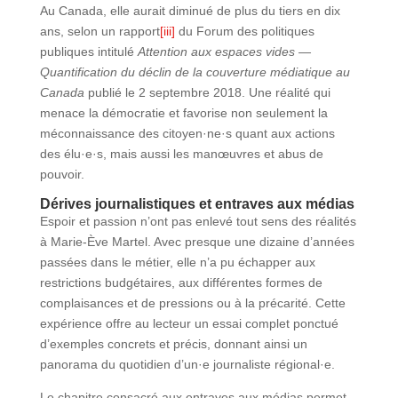
Au Canada, elle aurait diminué de plus du tiers en dix
ans, selon un rapport
[iii]
du Forum des politiques
publiques intitulé
Attention aux espaces vides —
Quantification du déclin de la couverture médiatique au
Canada
publié le 2 septembre 2018. Une réalité qui
menace la démocratie et favorise non seulement la
méconnaissance des citoyen·ne·s quant aux actions
des élu·e·s, mais aussi les manœuvres et abus de
pouvoir.
Dérives journalistiques et entraves aux médias
Espoir et passion n’ont pas enlevé tout sens des réalités
à Marie-Ève Martel. Avec presque une dizaine d’années
passées dans le métier, elle n’a pu échapper aux
restrictions budgétaires, aux différentes formes de
complaisances et de pressions ou à la précarité. Cette
expérience offre au lecteur un essai complet ponctué
d’exemples concrets et précis, donnant ainsi un
panorama du quotidien d’un·e journaliste régional·e.
Le chapitre consacré aux entraves aux médias permet