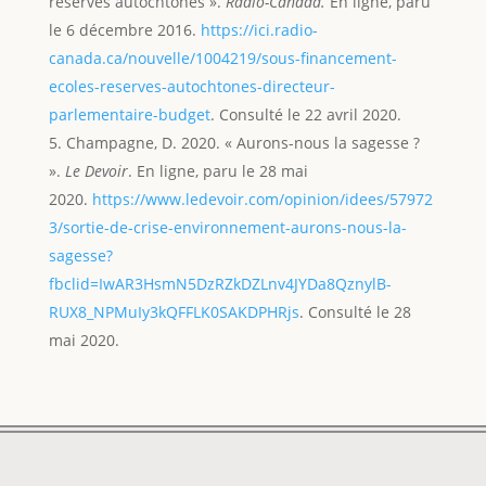
réserves autochtones ».
Radio-Canada.
En ligne, paru
le 6 décembre 2016.
https://ici.radio-
canada.ca/nouvelle/1004219/sous-financement-
ecoles-reserves-autochtones-directeur-
parlementaire-budget
. Consulté le 22 avril 2020.
Champagne, D. 2020. « Aurons-nous la sagesse ?
».
Le Devoir
. En ligne, paru le 28 mai
2020.
https://www.ledevoir.com/opinion/idees/57972
3/sortie-de-crise-environnement-aurons-nous-la-
sagesse?
fbclid=IwAR3HsmN5DzRZkDZLnv4JYDa8QznylB-
RUX8_NPMuIy3kQFFLK0SAKDPHRjs
. Consulté le 28
mai 2020.