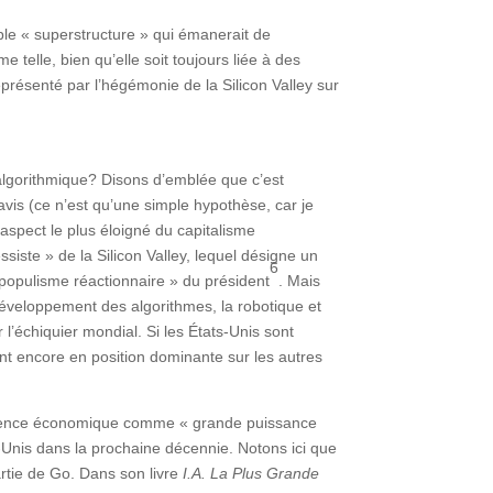
ple « superstructure » qui émanerait de
e telle, bien qu’elle soit toujours liée à des
présenté par l’hégémonie de la Silicon Valley sur
me algorithmique? Disons d’emblée que c’est
 avis (ce n’est qu’une simple hypothèse, car je
aspect le plus éloigné du capitalisme
iste » de la Silicon Valley, lequel désigne un
6
« populisme réactionnaire » du président
. Mais
 développement des algorithmes, la robotique et
r l’échiquier mondial. Si les États-Unis sont
nt encore en position dominante sur les autres
influence économique comme « grande puissance
s-Unis dans la prochaine décennie. Notons ici que
rtie de Go. Dans son livre
I.A. La Plus Grande