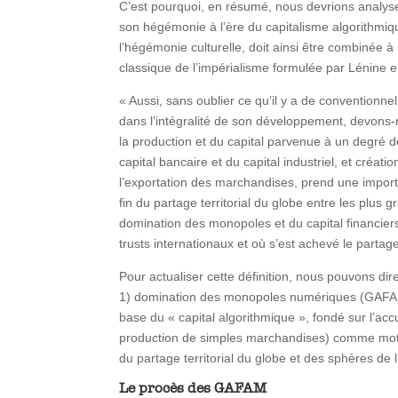
C’est pourquoi, en résumé, nous devrions analyser
son hégémonie à l’ère du capitalisme algorithm
l’hégémonie culturelle, doit ainsi être combinée à
classique de l’impérialisme formulée par Lénine e
« Aussi, sans oublier ce qu’il y a de conventionne
dans l’intégralité de son développement, devons-
la production et du capital parvenue à un degré d
capital bancaire et du capital industriel, et créati
l’exportation des marchandises, prend une importa
fin du partage territorial du globe entre les plus
domination des monopoles et du capital financier
trusts internationaux et où s’est achevé le partage
Pour actualiser cette définition, nous pouvons di
1) domination des monopoles numériques (GAFAM-BA
base du « capital algorithmique », fondé sur l’acc
production de simples marchandises) comme moteu
du partage territorial du globe et des sphères de 
Le procès des GAFAM