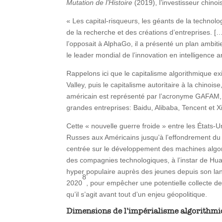
Mutation de l’Histoire
(2019), l’investisseur chinoi
« Les capital-risqueurs, les géants de la techno
de la recherche et des créations d’entreprises. [
l’opposait à AlphaGo, il a présenté un plan ambitie
le leader mondial de l’innovation en intelligence ar
Rappelons ici que le capitalisme algorithmique exi
Valley, puis le capitalisme autoritaire à la chinois
américain est représenté par l’acronyme GAFAM, 
grandes entreprises: Baidu, Alibaba, Tencent et X
Cette « nouvelle guerre froide » entre les États-
Russes aux Américains jusqu’à l’effondrement du b
centrée sur le développement des machines algorit
des compagnies technologiques, à l’instar de Huaw
hyper populaire auprès des jeunes depuis son la
8
2020
, pour empêcher une potentielle collecte d
qu’il s’agit avant tout d’un enjeu géopolitique.
Dimensions de l’impérialisme algorithm