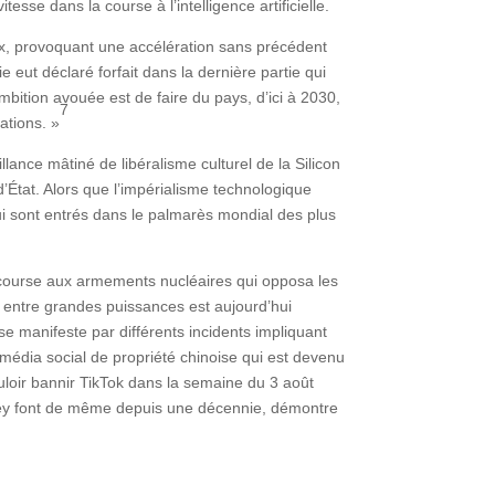
sse dans la course à l’intelligence artificielle.
x, provoquant une accélération sans précédent
eut déclaré forfait dans la dernière partie qui
’ambition avouée est de faire du pays, d’ici à 2030,
7
cations. »
lance mâtiné de libéralisme culturel de la Silicon
e d’État. Alors que l’impérialisme technologique
 sont entrés dans le palmarès mondial des plus
la course aux armements nucléaires qui opposa les
e entre grandes puissances est aujourd’hui
e manifeste par différents incidents impliquant
 média social de propriété chinoise qui est devenu
loir bannir TikTok dans la semaine du 3 août
alley font de même depuis une décennie, démontre