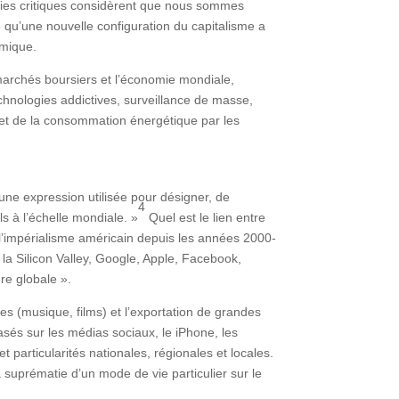
ories critiques considèrent que nous sommes
e qu’une nouvelle configuration du capitalisme a
hmique.
rchés boursiers et l’économie mondiale,
echnologies addictives, surveillance de masse,
me et de la consommation énergétique par les
 une expression utilisée pour désigner, de
4
ls à l’échelle mondiale.
»
Quel est le lien entre
 l’impérialisme américain depuis les années 2000-
la Silicon Valley, Google, Apple, Facebook,
re globale ».
les (musique, films) et l’exportation de grandes
asés sur les médias sociaux, le iPhone, les
 particularités nationales, régionales et locales.
la suprématie d’un mode de vie particulier sur le