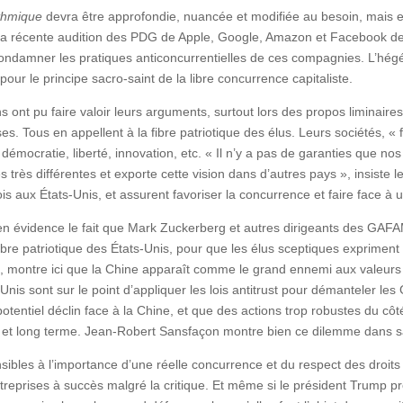
ithmique
devra être approfondie, nuancée et modifiée au besoin, mais 
 la récente audition des PDG de Apple, Google, Amazon et Facebook dev
ondamner les pratiques anticoncurrentielles de ces compagnies. L’hég
our le principe sacro-saint de la libre concurrence capitaliste.
s ont pu faire valoir leurs arguments, surtout lors des propos liminaire
es. Tous en appellent à la fibre patriotique des élus. Leurs sociétés, «
démocratie, liberté, innovation, etc. « Il n’y a pas de garanties que n
s très différentes et exporte cette vision dans d’autres pays », insiste 
is aux États-Unis, et assurent favoriser la concurrence et faire face à
n évidence le fait que Mark Zuckerberg et autres dirigeants des GAFAM 
a fibre patriotique des États-Unis, pour que les élus sceptiques exprime
, montre ici que la Chine apparaît comme le grand ennemi aux valeurs a
is sont sur le point d’appliquer les lois antitrust pour démanteler les
potentiel déclin face à la Chine, et que des actions trop robustes du c
n et long terme. Jean-Robert Sansfaçon montre bien ce dilemme dans s
ensibles à l’importance d’une réelle concurrence et du respect des droit
treprises à succès malgré la critique. Et même si le président Trump 