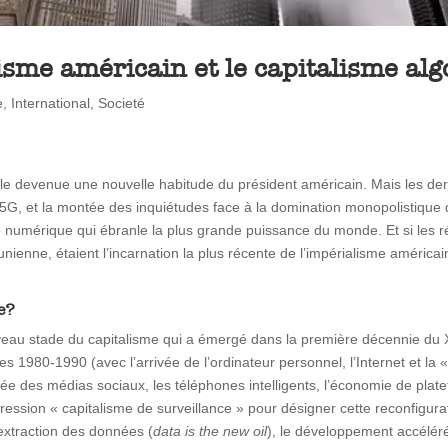
lisme américain et le capitalisme al
e
,
International
,
Societé
le devenue une nouvelle habitude du président américain. Mais les dern
cture 5G, et la montée des inquiétudes face à la domination monopolist
e numérique qui ébranle la plus grande puissance du monde. Et si les r
enne, étaient l’incarnation la plus récente de l’impérialisme américai
ue?
veau stade du capitalisme qui a émergé dans la première décennie du XX
s 1980-1990 (avec l’arrivée de l’ordinateur personnel, l’Internet et la
vée des médias sociaux, les téléphones intelligents, l’économie de plat
pression « capitalisme de surveillance » pour désigner cette reconfigurat
’extraction des données (
data is the new oil
), le développement accéléré de