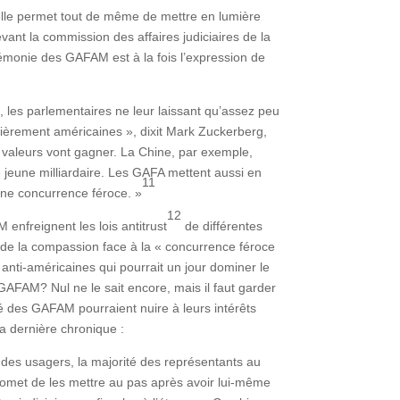
elle permet tout de même de mettre en lumière
ant la commission des affaires judiciaires de la
émonie des GAFAM est à la fois l’expression de
s, les parlementaires ne leur laissant qu’assez peu
 fièrement américaines », dixit Mark Zuckerberg,
os valeurs vont gagner. La Chine, par exemple,
le jeune milliardaire. Les GAFA mettent aussi en
11
 une concurrence féroce. »
12
enfreignent les lois antitrust
de différentes
nt de la compassion face à la « concurrence féroce
nti-américaines qui pourrait un jour dominer le
 GAFAM? Nul ne le sait encore, mais il faut garder
ôté des GAFAM pourraient nuire à leurs intérêts
a dernière chronique :
s des usagers, la majorité des représentants au
promet de les mettre au pas après avoir lui-même