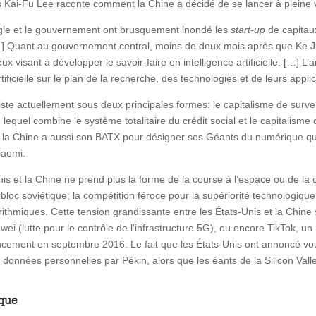
s Kai-Fu Lee raconte comment la Chine a décidé de se lancer à pleine vite
logie et le gouvernement ont brusquement inondé les
start-up
de capitau
…] Quant au gouvernement central, moins de deux mois après que Ke Jie 
ux visant à développer le savoir-faire en intelligence artificielle. […] L
tificielle sur le plan de la recherche, des technologies et de leurs appli
ste actuellement sous deux principales formes: le capitalisme de surveil
e, lequel combine le système totalitaire du crédit social et le capitalism
la Chine a aussi son BATX pour désigner ses Géants du numérique qui
iaomi.
Unis et la Chine ne prend plus la forme de la course à l’espace ou de 
loc soviétique; la compétition féroce pour la supériorité technologiqu
hmiques. Cette tension grandissante entre les États-Unis et la Chine s
ei (lutte pour le contrôle de l’infrastructure 5G), ou encore TikTok, un
ncement en septembre 2016. Le fait que les États-Unis ont annoncé vou
e données personnelles par Pékin, alors que les éants de la Silicon V
ique