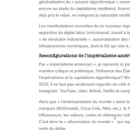
généralisation du « pouvoir algorithmique » comm
encore au stade du capitalisme néolibéral, financ
déjà pris le relais, en intégrant la rationalité n
Les manifestations concrètes de ce nouveau
rég
apparition du digital labor (microtravail, travail 
« 4e révolution industrielle », automatisation des
infrastructures numériques, dont la 5G qui vise à 
Reconfigurations de l’impérialisme amér
Par « impérialisme américain », je reprends ici pa
manière critique et polémique, l’influence des Éta
l’impérialisme et le capitalisme algorithmique? 
2010, il ne faut pas seulement regarder du côté 
Instagram, YouTube, Uber, Airbnb, Netflix et comp
Alors que « l’américanisation du monde » dans la d
marques (McDonalds, Coca-Cola, Nike, etc.), le XX
influenceurs, les valeurs, codes et références cul
5
C’est donc la « siliconisation du monde »
qui rep
reste du globe.