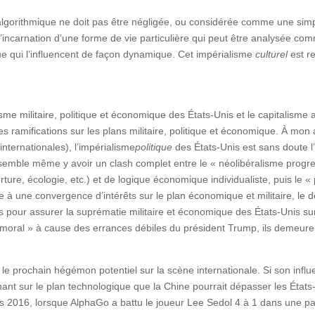
e algorithmique ne doit pas être négligée, ou considérée comme une sim
 l’incarnation d’une forme de vie particulière qui peut être analysée comm
e qui l’influencent de façon dynamique. Cet impérialisme
culturel
est re
ialisme militaire, politique et économique des États-Unis et le capitalis
es ramifications sur les plans militaire, politique et économique. À mon
internationales), l’impérialisme
politique
des États-Unis est sans doute l’
 semble même y avoir un clash complet entre le « néolibéralisme progress
ture, écologie, etc.) et de logique économique individualiste, puis le 
ine à une convergence d’intérêts sur le plan économique et militaire, le
tiles pour assurer la suprématie militaire et économique des États-Unis su
p moral » à cause des errances débiles du président Trump, ils demeure
e le prochain hégémon potentiel sur la scène internationale. Si son 
tenant sur le plan technologique que la Chine pourrait dépasser les État
 2016, lorsque AlphaGo a battu le joueur Lee Sedol 4 à 1 dans une pa