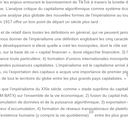
 les enjeux entourant le bannissement de TikTok à travers la lunette d
ique. L’analyse critique du capitalisme algorithmique comme système
 une analyse plus globale des nouvelles formes de l’impérialisme au tour
n 1917 offre un bon point de départ un siècle plus tard :
l et de relatif dans toutes les définitions en général, qui ne peuvent j
nous donner de l’impérialisme une définition englobant les cinq caract
e développement si élevé quelle a créé les monopoles, dont le rôle est 
on, sur la base de ce « capital financier », dune oligarchie financière; 3)
nce toute particulière; 4) formation d’unions internationales monopolis
 grandes puissances capitalistes. L’impérialisme est le capitalisme arriv
s, où l’exportation des capitaux a acquis une importance de premier 
 de tout le territoire du globe entre les plus grands pays capitalistes. »
re que l’impérialisme du XXIe siècle, comme « stade suprême du capitalis
TX) sur l’ensemble de la vie économique; 2) fusion du capital industri
umulation de données et de la puissance algorithmique; 3) exportation d
r d’accumulation; 4) formation de réseaux transnationaux de platefo
10
l’existence humaine (y compris la vie quotidienne)
entre les plus gran