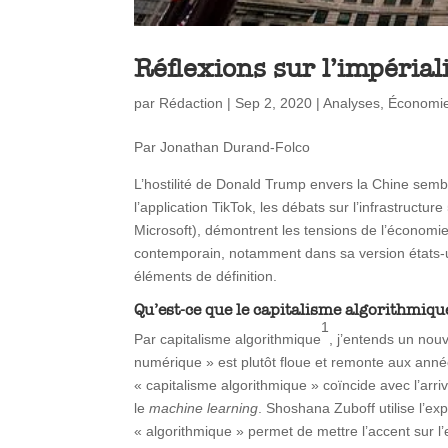
Réflexions sur l’impéria
par
Rédaction
|
Sep 2, 2020
|
Analyses
,
Économi
Par Jonathan Durand-Folco
L’hostilité de Donald Trump envers la Chine semb
l’application TikTok, les débats sur l’infrastru
Microsoft), démontrent les tensions de l’économi
contemporain, notamment dans sa version états-uni
éléments de définition.
Qu’est-ce que le capitalisme algorithmiq
1
Par capitalisme algorithmique
, j’entends un nou
numérique » est plutôt floue et remonte aux année
« capitalisme algorithmique » coïncide avec l’arri
le
machine learning
. Shoshana Zuboff utilise l’ex
« algorithmique » permet de mettre l’accent sur l