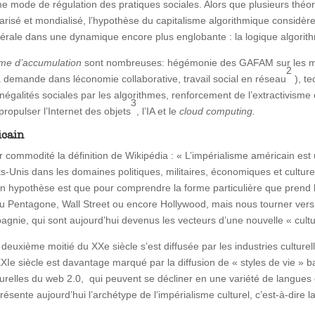
e mode de régulation des pratiques sociales. Alors que plusieurs thé
iarisé et mondialisé, l’hypothèse du capitalisme algorithmique considèr
éolibérale dans une dynamique encore plus englobante : la logique algorit
ime d’accumulation
sont nombreuses: hégémonie des GAFAM sur les ma
2
à la demande dans léconomie collaborative, travail social en réseau
), t
 inégalités sociales par les algorithmes, renforcement de l’extractivis
3
propulser l’Internet des objets
, l’IA et le
cloud computing.
icain
r commodité la définition de Wikipédia : « L’impérialisme américain est
ts-Unis dans les domaines politiques, militaires, économiques et culture
Mon hypothèse est que pour comprendre la forme particulière que prend
du Pentagone, Wall Street ou encore Hollywood, mais nous tourner vers 
agnie, qui sont aujourd’hui devenus les vecteurs d’une nouvelle « cultu
euxième moitié du XXe siècle s’est diffusée par les industries culturel
Ie siècle est davantage marqué par la diffusion de « styles de vie » b
turelles du web 2.0, qui peuvent se décliner en une variété de langues et
résente aujourd’hui l’archétype de l’impérialisme culturel, c’est-à-dire 