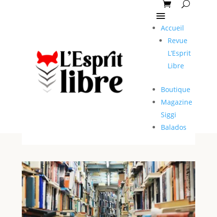
Accueil
Revue
L’Esprit
Libre
Boutique
Magazine
Siggi
Balados