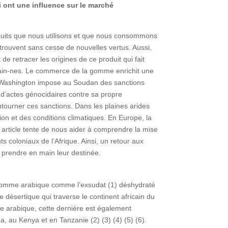
i ont une influence sur le marché
duits que nous utilisons et que nous consommons
i trouvent sans cesse de nouvelles vertus. Aussi,
 de retracer les origines de ce produit qui fait
icain-nes. Le commerce de la gomme enrichit une
t, Washington impose au Soudan des sanctions
 d’actes génocidaires contre sa propre
tourner ces sanctions. Dans les plaines arides
ion et des conditions climatiques. En Europe, la
article tente de nous aider à comprendre la mise
 coloniaux de l’Afrique. Ainsi, un retour aux
e prendre en main leur destinée.
la gomme arabique comme l’exsudat (1) déshydraté
désertique qui traverse le continent africain du
me arabique, cette dernière est également
 au Kenya et en Tanzanie (2) (3) (4) (5) (6).