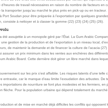
ombre d’heures de travail nécessaires en raison du nombre de facteurs 
la transporter jusqu’au marché le plus près en pick-up ou en tracteu
 Port Soudan pour être préparée à l’exportation par quelques grandes e
 consiste à nettoyer et à classer la gomme (22) (23) (24) (25) (26).
évolu
été assujettie à un monopole géré par l’État. La Gum Arabic Company
er une gestion de la production et de l’exportation à un niveau local, d’
eurs, de maintenir la demande et de financer la culture de l’acacia (27) 
insi assurer un prix minimum dans les ventes aux enchères des différen
m Arabic Board. Cette dernière doit gérer un libre marché dans leque
ouvernement sur les prix s’est affaiblie. Les risques latents d’une tell
re entravée, car le manque d’eau limite l’exsudation des arbustes. De t
 importations de nourriture se font plus modestes et les fermiers, en plu
ix en flèche. Pour la population urbaine qui dépend totalement du marché 
duction et de mise en marché déjà difficiles les conflits qui opposent l