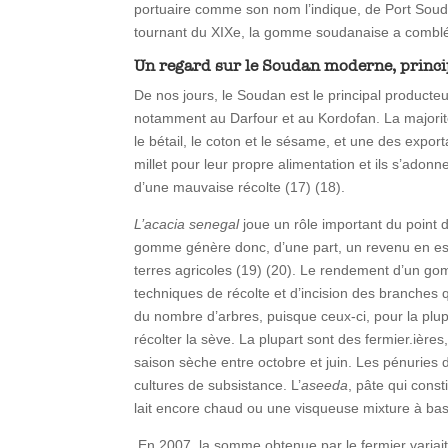
portuaire comme son nom l’indique, de Port Soud
tournant du XIXe, la gomme soudanaise a comblé le
Un regard sur le Soudan moderne, princ
De nos jours, le Soudan est le principal producte
notamment au Darfour et au Kordofan. La majorité
le bétail, le coton et le sésame, et une des expor
millet pour leur propre alimentation et ils s’ad
d’une mauvaise récolte (17) (18).
L’acacia senegal
joue un rôle important du point 
gomme génère donc, d’une part, un revenu en espè
terres agricoles (19) (20). Le rendement d’un gom
techniques de récolte et d’incision des branches
du nombre d’arbres, puisque ceux-ci, pour la plupa
récolter la sève. La plupart sont des fermier.ières,
saison sèche entre octobre et juin. Les pénuries 
cultures de subsistance. L’
aseeda
, pâte qui const
lait encore chaud ou une visqueuse mixture à b
En 2007, la somme obtenue par le fermier variait