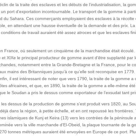
clin de la traite des esclaves et les débuts de l’industrialisation, la 
n port d’exportation incontournable. Le transport de la gomme à partir 
sud du Sahara. Ces commerçants employaient des esclaves à la récolte 
le, en attendant une hausse éventuelle de la demande et des prix. La r
onditions de travail auraient été assez atroces et que les esclaves fin
 France, où seulement un cinquième de la marchandise était écoulé. To
 et XIXe le principal producteur de gomme avant d’être supplanté par l
rchandes, notamment entre la Grande-Bretagne et la France, pour le c
aux mains des Britanniques jusqu’à ce qu’elle soit reconquise en 1779
fin, il est intéressant de noter que vers 1790, la traite de la gomme a
es africaines, et que, en 1890, la traite de la gomme a elle-même été 
e le Soudan a pris le dessus comme exportateur de l’exsudat tant pris
 les dessus de la production de gomme s’est produit vers 1820, au Sou
jà dans la région, à petite échelle, et en ont repoussé les frontières.
es islamiques de Kunj et Keira (13) vers les contrées de la péninsule
eminée vers la ville marchande d’El-Obeid, la plaque tournante de la
0 tonnes métriques auraient été envoyées en Europe de ce port. Plus tar