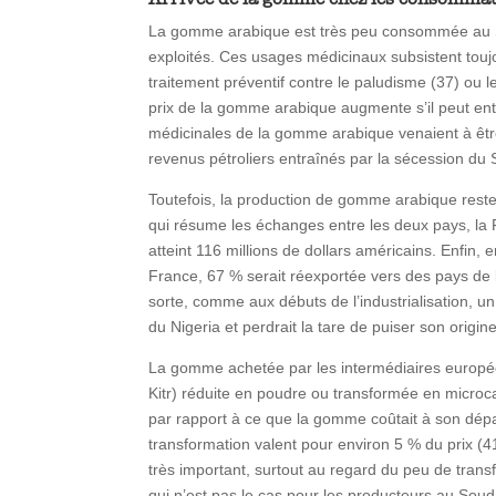
La gomme arabique est très peu consommée au So
exploités. Ces usages médicinaux subsistent touj
traitement préventif contre le paludisme (37) ou le
prix de la gomme arabique augmente s’il peut entr
médicinales de la gomme arabique venaient à être 
revenus pétroliers entraînés par la sécession du
Toutefois, la production de gomme arabique rest
qui résume les échanges entre les deux pays, la
atteint 116 millions de dollars américains. Enfin,
France, 67 % serait réexportée vers des pays de 
sorte, comme aux débuts de l’industrialisation, 
du Nigeria et perdrait la tare de puiser son origin
La gomme achetée par les intermédiaires européen
Kitr) réduite en poudre ou transformée en microc
par rapport à ce que la gomme coûtait à son dépar
transformation valent pour environ 5 % du prix (41)
très important, surtout au regard du peu de transf
qui n’est pas le cas pour les producteurs au So