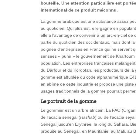
bouteille. Une attention particulière est por
international de ce produit méconnu.
La gomme arabique est une substance assez peu 
au quotidien. Qui plus est, elle gagne en populari
elle a l’avantage de convenir à un arc-en-ciel de cl
partie du quotidien des occidentaux, mais dont l
poignée d’entreprises en France qui ne servent 
sensées « punir » le gouvernement de Khartoum et
population. Les entreprises françaises mélangent
du Darfour et du Kordofan, les producteurs de la g
gomme est affublée du code alphanumérique E414,
en abîme de cette industrie et propose une piste 
usages traditionnels de la gomme pourrait permett
Le portrait de la gomme
Le gommier est un arbre africain. La FAO (Organis
de l’acacia senegal (
Hashab
) ou de l’acacia seyal
Sénégal jusqu’en Érythrée, le long du Sahara. Bi
produite au Sénégal, en Mauritanie, au Mali, au 