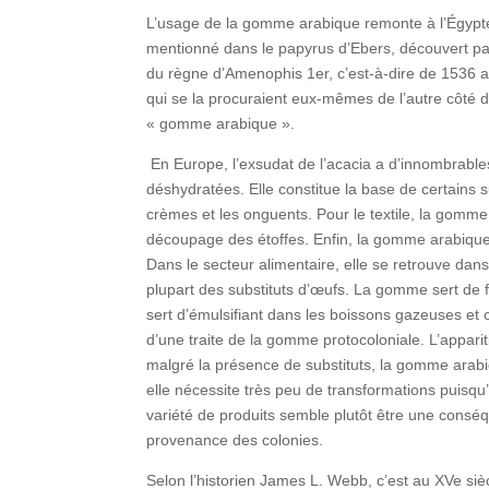
L’usage de la gomme arabique remonte à l’Égypte
mentionné dans le papyrus d’Ebers, découvert p
du règne d’Amenophis 1er, c’est-à-dire de 1536 
qui se la procuraient eux-mêmes de l’autre côté d
« gomme arabique ».
En Europe, l’exsudat de l’acacia a d’innombrable
déshydratées. Elle constitue la base de certains 
crèmes et les onguents. Pour le textile, la gomme a
découpage des étoffes. Enfin, la gomme arabique e
Dans le secteur alimentaire, elle se retrouve dans 
plupart des substituts d’œufs. La gomme sert de fi
sert d’émulsifiant dans les boissons gazeuses et
d’une traite de la gomme protocoloniale. L’apparitio
malgré la présence de substituts, la gomme arabiq
elle nécessite très peu de transformations puisqu’e
variété de produits semble plutôt être une conséq
provenance des colonies.
Selon l’historien James L. Webb, c’est au XVe siè