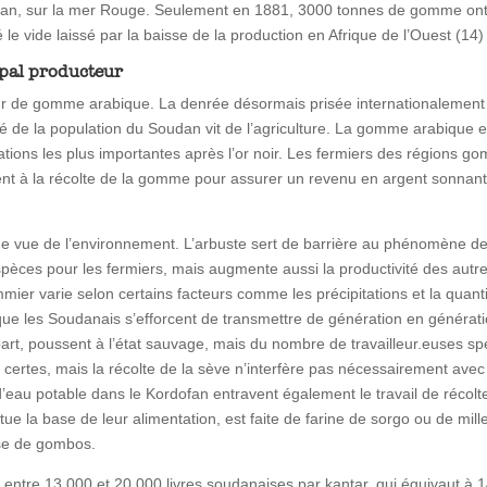
an, sur la mer Rouge. Seulement en 1881, 3000 tonnes de gomme ont é
 vide laissé par la baisse de la production en Afrique de l’Ouest (14) 
ipal producteur
ur de gomme arabique. La denrée désormais prisée internationalement pr
 de la population du Soudan vit de l’agriculture. La gomme arabique es
tations les plus importantes après l’or noir. Les fermiers des régions g
onnent à la récolte de la gomme pour assurer un revenu en argent son
de vue de l’environnement. L’arbuste sert de barrière au phénomène de dés
ces pour les fermiers, mais augmente aussi la productivité des autres
mier varie selon certains facteurs comme les précipitations et la quanti
 que les Soudanais s’efforcent de transmettre de génération en génér
rt, poussent à l’état sauvage, mais du nombre de travailleur.euses spéci
 certes, mais la récolte de la sève n’interfère pas nécessairement avec le
d’eau potable dans le Kordofan entravent également le travail de récol
itue la base de leur alimentation, est faite de farine de sorgo ou de mi
ase de gombos.
 entre 13 000 et 20 000 livres soudanaises par kantar, qui équivaut à 