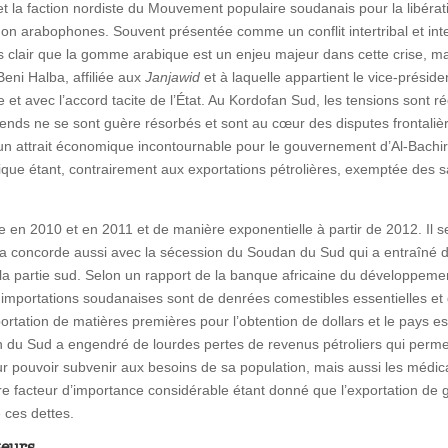
et la faction nordiste du Mouvement populaire soudanais pour la libérat
non arabophones. Souvent présentée comme un conflit intertribal et int
pas clair que la gomme arabique est un enjeu majeur dans cette crise, mai
Beni Halba, affiliée aux
Janjawid
et à laquelle appartient le vice-présid
et avec l’accord tacite de l’État. Au Kordofan Sud, les tensions sont réc
érends ne se sont guère résorbés et sont au cœur des disputes frontali
re un attrait économique incontournable pour le gouvernement d’Al-Bach
bique étant, contrairement aux exportations pétrolières, exemptée des 
e en 2010 et en 2011 et de manière exponentielle à partir de 2012. Il 
la concorde aussi avec la sécession du Soudan du Sud qui a entraîné de
 la partie sud. Selon un rapport de la banque africaine du développem
 importations soudanaises sont de denrées comestibles essentielles e
tation de matières premières pour l’obtention de dollars et le pays es
an du Sud a engendré de lourdes pertes de revenus pétroliers qui per
r pouvoir subvenir aux besoins de sa population, mais aussi les médic
e facteur d’importance considérable étant donné que l’exportation de
 ces dettes.
teurs