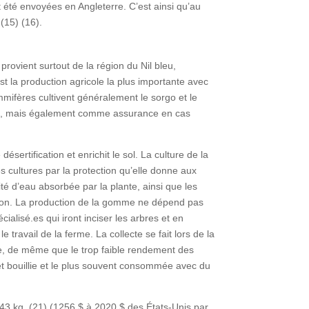
té envoyées en Angleterre. C’est ainsi qu’au
(15) (16).
ovient surtout de la région du Nil bleu,
t la production agricole la plus importante avec
ommifères cultivent généralement le sorgo et le
nant, mais également comme assurance en cas
ertification et enrichit le sol. La culture de la
 cultures par la protection qu’elle donne aux
té d’eau absorbée par la plante, ainsi que les
ation. La production de la gomme ne dépend pas
alisé.es qui iront inciser les arbres et en
 travail de la ferme. La collecte se fait lors de la
te, de même que le trop faible rendement des
llet bouillie et le plus souvent consommée avec du
143 kg. (21) (1256 $ à 2020 $ des États-Unis par