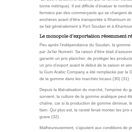
tonne métrique). Il est difficile d’évaluer le n
fermiers par des commerçants qui se chargent de 
enchères avant d’être transportée à Khartoum et à
se fait généralement à Port Soudan et à Khartoum,
Le monopole d’exportation récemment r
Peu après l’indépendance du Soudan, la gomme a 
par Ja’far Numeiri. Sa raison d’être était d’assur
garantir un prix plancher, de protéger les product
un prix d’export avant le début de la saison et a
la Gum Arabic Company a été remplacée par la Gu
de la gomme dans les marchés locaux (30) (31).
Depuis la libéralisation du marché, l’emprise du g
survient, la culture de la gomme arabique peut êt
chaîne, car si la production de gomme diminue, les
faim. Qui plus est, la rareté ferait monter les pr
grave (32).
Malheureusement, s’ajoutent aux conditions de pro