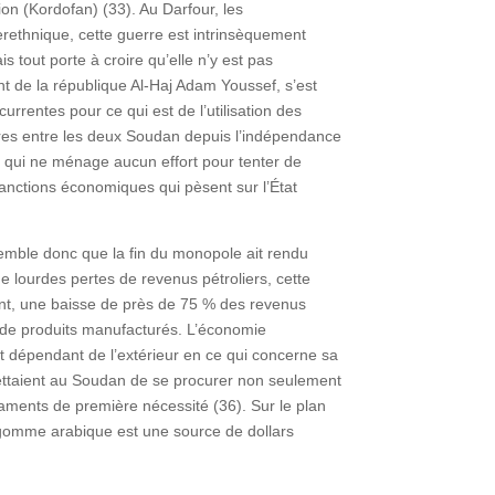
ion (Kordofan) (33). Au Darfour, les
erethnique, cette guerre est intrinsèquement
s tout porte à croire qu’elle n’y est pas
ent de la république Al-Haj Adam Youssef, s’est
urrentes pour ce qui est de l’utilisation des
ères entre les deux Soudan depuis l’indépendance
ir qui ne ménage aucun effort pour tenter de
sanctions économiques qui pèsent sur l’État
semble donc que la fin du monopole ait rendu
 lourdes pertes de revenus pétroliers, cette
ent, une baisse de près de 75 % des revenus
t de produits manufacturés. L’économie
t dépendant de l’extérieur en ce qui concerne sa
mettaient au Soudan de se procurer non seulement
aments de première nécessité (36). Sur le plan
 gomme arabique est une source de dollars