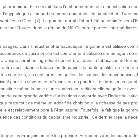
 pharaonique. Elle servait dans l’embaumement et la momification de
ar l’égyptologue allemand du même nom dans les bandelettes d’une m
avant Jésus Christ (7). La gomme aurait d’abord été acheminée vers l
e la mer Rouge, dans la région du Nil. Ce serait par ces intermédiaire
s usages. Dans l’industrie pharmaceutique, la gomme est utilisée com
succédanés de sucre et elle est couramment utilisée comme agent de sus
rabique serait un ingrédient qui entrerait dans la fabrication de formule
ntre aussi dans la fabrication de papier de haute qualité, de l’encre e
les sucreries, les confitures, les gelées, les sauces, les mayonnaises, l
xatif pour les saveurs en aérosols ou en poudre. Les brasseries quant à 
 constitue même la base d’une confection traditionnelle belge faite av
n de cette grande variété d’utilisations concorde avec l’industrialisation 
ue reste tout de même un additif de choix pour la richesse de ses prop
lle est relativement pure à l’état naturel. Toutefois, le fait que la gom
uence des conditions du capitalisme industriel. Ce dernier crée la néc
cle que les Français ont été les premiers Européens à « découvrir » de