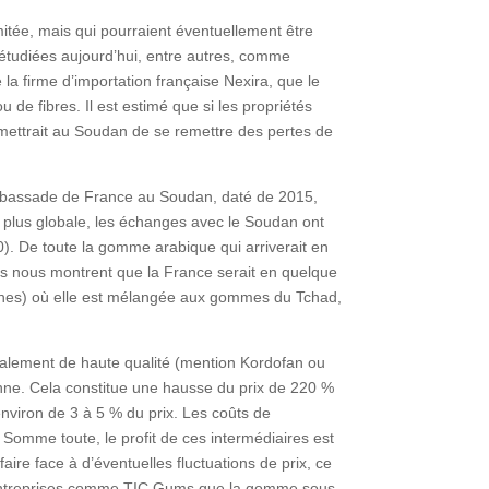
tée, mais qui pourraient éventuellement être
 étudiées aujourd’hui, entre autres, comme
e la firme d’importation française Nexira, que le
de fibres. Il est estimé que si les propriétés
rmettrait au Soudan de se remettre des pertes de
ambassade de France au Soudan, daté de 2015,
plus globale, les échanges avec le Soudan ont
40). De toute la gomme arabique qui arriverait en
es nous montrent que la France serait en quelque
caines) où elle est mélangée aux gommes du Tchad,
ralement de haute qualité (mention Kordofan ou
onne. Cela constitue une hausse du prix de 220 %
nviron de 3 à 5 % du prix. Les coûts de
. Somme toute, le profit de ces intermédiaires est
ire face à d’éventuelles fluctuations de prix, ce
es entreprises comme TIC Gums que la gomme sous