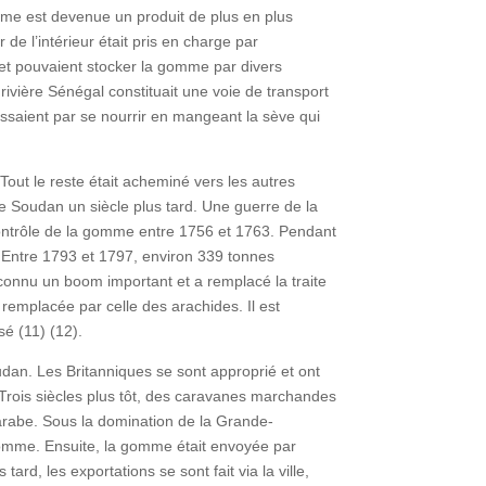
gomme est devenue un produit de plus en plus
de l’intérieur était pris en charge par
et pouvaient stocker la gomme par divers
ivière Sénégal constituait une voie de transport
issaient par se nourrir en mangeant la sève qui
ut le reste était acheminé vers les autres
e Soudan un siècle plus tard. Une guerre de la
ontrôle de la gomme entre 1756 et 1763. Pendant
. Entre 1793 et 1797, environ 339 tonnes
 connu un boom important et a remplacé la traite
remplacée par celle des arachides. Il est
é (11) (12).
dan. Les Britanniques se sont approprié et ont
 Trois siècles plus tôt, des caravanes marchandes
 arabe. Sous la domination de la Grande-
 gomme. Ensuite, la gomme était envoyée par
d, les exportations se sont fait via la ville,