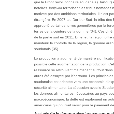
que le Front révolutionnaire soudanais (Darfour) 
notoires
Janjawid
terrorisent les tribus nomades 
motivée par des ambitions territoriales. Il n’est 
étrangère. En 2007, au Darfour Sud, la tribu des 
approprié certaines terres gommifères par la force 
terres de la ceinture de la gomme (34). Ces diff
de la partie sud en 2011. En effet, la région off
maintenir le contrôle de la région, la gomme ara
soudanais (35).
La production a augmenté de manière significativ
possible cette augmentation de la production. Ce
ressource se retrouvant maintenant surtout dans
aurait été essuyée par Khartoum. Les principales
soudanaise est orientée vers une économie d’expor
sécurité alimentaire. La sécession avec le Soud
les denrées alimentaires nécessaires au pays pou
macroéconomique, la dette est également un autr
américains qui pourrait servir pour le paiement de
Arrivée de la gomme chez les consomma