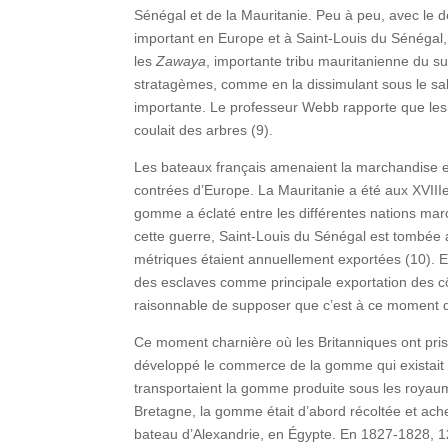
Sénégal et de la Mauritanie. Peu à peu, avec le dé
important en Europe et à Saint-Louis du Sénégal, u
les
Zawaya
, importante tribu mauritanienne du 
stratagèmes, comme en la dissimulant sous le sab
importante. Le professeur Webb rapporte que les c
coulait des arbres (9).
Les bateaux français amenaient la marchandise en
contrées d’Europe. La Mauritanie a été aux XVIIIe
gomme a éclaté entre les différentes nations ma
cette guerre, Saint-Louis du Sénégal est tombée 
métriques étaient annuellement exportées (10). En
des esclaves comme principale exportation des côt
raisonnable de supposer que c’est à ce moment qu
Ce moment charnière où les Britanniques ont pris
développé le commerce de la gomme qui existait dé
transportaient la gomme produite sous les royaum
Bretagne, la gomme était d’abord récoltée et ach
bateau d’Alexandrie, en Égypte. En 1827-1828, 127