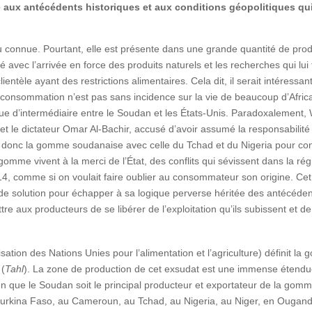
tée aux antécédents historiques et aux conditions géopolitiques qu
connue. Pourtant, elle est présente dans une grande quantité de pro
té avec l’arrivée en force des produits naturels et les recherches qui lu
ientèle ayant des restrictions alimentaires. Cela dit, il serait intéressant
a consommation n’est pas sans incidence sur la vie de beaucoup d’Afr
que d’intermédiaire entre le Soudan et les États-Unis. Paradoxalemen
 le dictateur Omar Al-Bachir, accusé d’avoir assumé la responsabilité
 donc la gomme soudanaise avec celle du Tchad et du Nigeria pour con
omme vivent à la merci de l’État, des conflits qui sévissent dans la rég
 comme si on voulait faire oublier au consommateur son origine. Cet 
de solution pour échapper à sa logique perverse héritée des antécédents
re aux producteurs de se libérer de l’exploitation qu’ils subissent et d
ation des Nations Unies pour l’alimentation et l’agriculture) définit 
 (
Tahl
). La zone de production de cet exsudat est une immense étendue 
en que le Soudan soit le principal producteur et exportateur de la gom
Burkina Faso, au Cameroun, au Tchad, au Nigeria, au Niger, en Ouganda,