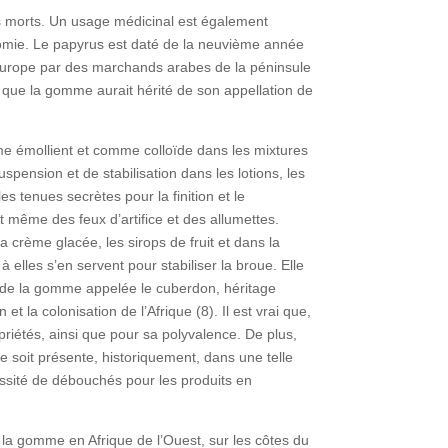
s morts. Un usage médicinal est également
omie. Le papyrus est daté de la neuvième année
’Europe par des marchands arabes de la péninsule
s que la gomme aurait hérité de son appellation de
me émollient et comme colloïde dans les mixtures
pension et de stabilisation dans les lotions, les
s tenues secrètes pour la finition et le
t même des feux d’artifice et des allumettes.
a crème glacée, les sirops de fruit et dans la
elles s’en servent pour stabiliser la broue. Elle
ec de la gomme appelée le cuberdon, héritage
et la colonisation de l’Afrique (8). Il est vrai que,
riétés, ainsi que pour sa polyvalence. De plus,
me soit présente, historiquement, dans une telle
essité de débouchés pour les produits en
 la gomme en Afrique de l’Ouest, sur les côtes du