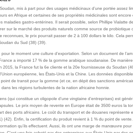
udan, mis à part pour des usages médicinaux d’une portée assez limi
ours en Afrique et certaines de ses propriétés médicinales sont encore
s maladies gastro-entérines. Il serait possible, selon Phillipe Vialatte d
er sur le marché des produits naturels comme source de probiotique ou 
reconnues, le prix pourrait passer de 2 à 100 dollars le kilo. Cela pe
 Soudan du Sud (38) (39).
e pour le moment une culture d’exportation. Selon un document de l’
 France a importé 17 % de la gomme arabique soudanaise. De manière 
 en 2015, la France fut la 6e cliente et la 20e fournisseuse du Soudan (
l’Union européenne, les États-Unis et la Chine. Les données disponibl
un point de transit pour la gomme (et ce, en dépit des sanctions améri
e dans les régions turbulentes de la nation africaine honnie.
s (qui constitue un oligopole d’une vingtaine d’entreprises) est géné
apsules. Le prix moyen de revente en Europe était de 3500 euros la t
t des ports africains. Le coût du transport et de douanes représente e
 (42). Enfin, la certification du produit revient à 1 % du point de vente
ormation qu’ils effectuent. Aussi, ils ont une marge de manœuvre pour fa
udan. C’est une fois acheté par des entreprises aux États-Unis par d