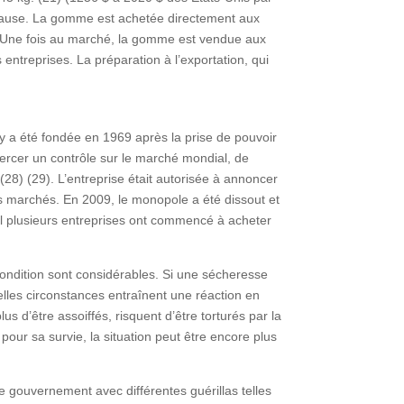
en cause. La gomme est achetée directement aux
r. Une fois au marché, la gomme est vendue aux
ntreprises. La préparation à l’exportation, qui
 a été fondée en 1969 après la prise de pouvoir
exercer un contrôle sur le marché mondial, de
(28) (29). L’entreprise était autorisée à annoncer
ts marchés. En 2009, le monopole a été dissout et
l plusieurs entreprises ont commencé à acheter
e condition sont considérables. Si une sécheresse
elles circonstances entraînent une réaction en
s d’être assoiffés, risquent d’être torturés par la
pour sa survie, la situation peut être encore plus
e gouvernement avec différentes guérillas telles