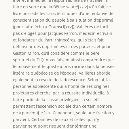
intérêt immédiat, la responsabilité de travailler à
faire en sorte que la Bêtise saute![xxiv] » En fait, ce
livre possède les caractéristiques d’une tentative de
conscientisation du peuple à sa situation d’opprimé
(pour faire écho à Gramsci[xxv]). Vallières ne tarit
pas d’éloges pour Jacques Ferron, médecin-écrivain
et fondateur du Parti rhinocéros, qui s’était fait
défenseur des opprimé·e·s et des pauvres, et pour
Gaston Miron, qu’il considère comme le père
spirituel du FLQ, nous faisant ainsi comprendre que
le mouvement felquiste a pris racine dans la pensée
littéraire québécoise de l’époque. Vallières aborde
également la révolte de l’adolescence. Selon lui, la
personne adolescente qui a honte de ses origines
prolétaires cherche, par la réussite individuelle, à
faire partie de la classe privilégiée, la société
permettant l’ascension sociale d’un certain nombre
de « parvenu[·e·]s ». Cependant, seule une fraction y
parvient. Certain·e·s de ceux et celles qui n’y
parviennent point risquent d’entériner une