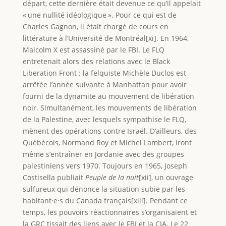
départ, cette dernière était devenue ce qu’il appelait
« une nullité idéologique ». Pour ce qui est de
Charles Gagnon, il était chargé de cours en
littérature à l’Université de Montréal[xi]. En 1964,
Malcolm X est assassiné par le FBI. Le FLQ
entretenait alors des relations avec le Black
Liberation Front : la felquiste Michèle Duclos est
arrêtée l’année suivante à Manhattan pour avoir
fourni de la dynamite au mouvement de libération
noir. Simultanément, les mouvements de libération
de la Palestine, avec lesquels sympathise le FLQ,
mènent des opérations contre Israël. D’ailleurs, des
Québécois, Normand Roy et Michel Lambert, iront
même s’entraîner en Jordanie avec des groupes
palestiniens vers 1970. Toujours en 1965, Joseph
Costisella publiait
Peuple de la nuit
[xii], un ouvrage
sulfureux qui dénonce la situation subie par les
habitant·e·s du Canada français[xiii]. Pendant ce
temps, les pouvoirs réactionnaires s’organisaient et
la GRC tissait des liens avec le FBI et la CIA. Le 22