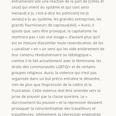
entraîneront vite une réaction de la part de [celles et
ceux] qui vivent du système et qui sont ainsi
menacé[·e·]s, c’est-à-dire les politicien[·ne·]s
vendu[·e·]s au système, les grandes entreprises, les
grands fournisseurs de capitaux[xlvi]. » Aussi, il
ajoute que, sans être provoqué, le capitalisme ne
montrera pas « son vrai visage », d’autant plus qu’il
est en mesure d’assimiler toute revendication, de les
« canaliser » en « un sens qui les vide entièrement de
leur contenu révolutionnaire ou idéologique »,
comme il le fait actuellement avec le féminisme, les
droits des communautés LGBTQI+ et de certains
groupes religieux. Aussi, la violence qui n’est pas
organisée dans un but précis entraîne le désordre,
rien de plus que l’expression de la colère et la
frustration. Cette violence doit être orientée vers la
prise de pouvoir par la classe ouvrière. Le «
durcissement du pouvoir » et la répression devaient
provoquer la conscientisation des travailleurs et
travailleuses. Ultimement, la répression engendrée