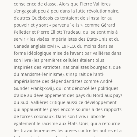
conscience de classe. Alors que Pierre Vallières
s’engageait peu à peu dans la lutte révolutionnaire,
d’autres Québécois·es tentaient de s’installer au
pouvoir et y sont « parvenu[·e·]s », comme Gérard
Pelletier et Pierre Elliott Trudeau, qui se sont mis à
servir « les visées impérialistes des États-Unis et du
Canada anglais[xxvi] ». Le FLQ, du moins dans sa
forme idéologique mise de l’avant par Vallières dans
son livre (les premières cellules étaient plus
inspirées des Patriotes, nationalistes bourgeois, que
du marxisme-léninisme), s’inspirait de l’anti-
impérialisme des dépendantistes comme André
Gunder Frank[xxvii], qui ont dénoncé les politiques
d’aide au développement des pays du Nord aux pays
du Sud. Vallières critique aussi ce développement
qui appauvrit les pays encore soumis à des rapports
de forces coloniaux. Dans son livre, il aborde
également le racisme aux États-Unis, qui a retourné
les travailleur·euse·s les un·e·s contre les autres et a