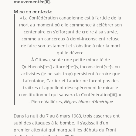
mouvementée[ii].
Mise en contexte
« La Confédération canadienne est à l’article de la
mort au moment où elle commence à célébrer son
centenaire en s’efforçant de croire à sa survie,
comme un cancéreux à demi-inconscient refuse
de faire son testament et s’obstine à nier la mort
qui le dévore.
À Ottawa, seule une petite minorité de
Québécois[·es] attardé[·e·]s, inconscient[·e·]s ou
activistes (je ne sais trop) persistent à croire que
Lafontaine, Cartier et Laurier ne furent pas des
traîtres et appellent désespérément le miracle
constitutionnel qui sauvera la Confédération[iii]. »
- Pierre Vallières,
Nègres blancs d’Amérique
Dans la nuit du 7 au 8 mars 1963, trois casernes ont
subi des attaques à la bombe. Il s’agissait d’un
premier attentat qui marquait les débuts du Front