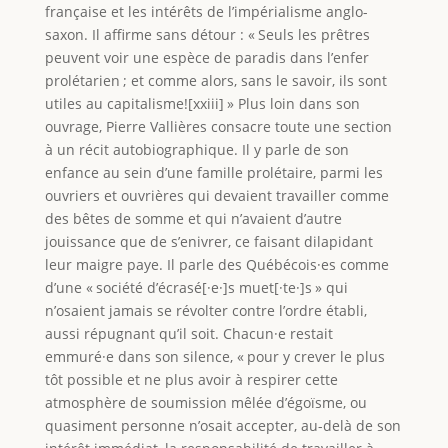
française et les intérêts de l’impérialisme anglo-
saxon. Il affirme sans détour : « Seuls les prêtres
peuvent voir une espèce de paradis dans l’enfer
prolétarien ; et comme alors, sans le savoir, ils sont
utiles au capitalisme![xxiii] » Plus loin dans son
ouvrage, Pierre Vallières consacre toute une section
à un récit autobiographique. Il y parle de son
enfance au sein d’une famille prolétaire, parmi les
ouvriers et ouvrières qui devaient travailler comme
des bêtes de somme et qui n’avaient d’autre
jouissance que de s’enivrer, ce faisant dilapidant
leur maigre paye. Il parle des Québécois·es comme
d’une « société d’écrasé[·e·]s muet[·te·]s » qui
n’osaient jamais se révolter contre l’ordre établi,
aussi répugnant qu’il soit. Chacun·e restait
emmuré·e dans son silence, « pour y crever le plus
tôt possible et ne plus avoir à respirer cette
atmosphère de soumission mêlée d’égoïsme, ou
quasiment personne n’osait accepter, au-delà de son