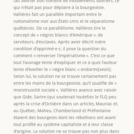
fait avorter bon nombre de mouvements ouvriers, ce
qui n’était pas pour déplaire à la bourgeoisie.
Vallières fait un parallèle important entre le
nationalisme noir aux États-Unis et le séparatisme
québécois. De ce parallélisme, Vallières tire le
concept de « nègres blancs d’Amérique », de
serviteurs, d’esclaves. Après avoir décrit notre
condition d’opprimé·e·s, il pose la question du
comment « renverser l’impérialisme ». C’est ce que
tout l’ouvrage tente d’expliquer et ce à quoi l’auteur
tente d’éveiller le « nègre blanc » endormi[xxviii].
Selon lui, la solution ne se trouve certainement pas
entre les mains de la bourgeoisie, qu’il qualifie de «
monstruosité sociale ». Vallières avance avec raison
que Gide, Sartre (qui soutenait toutefois le FLQ peu
après la crise d’Octobre dans un article), Mauriac et,
au Québec, Maheu, Chamberland et Préfontaine
étaient des bourgeois dont les rébellions ont avant
tout profité au système capitaliste et à leur classe
d’origine. La solution ne se trouve pas non plus dans