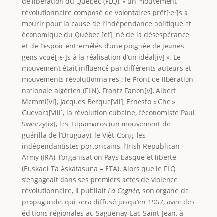
de libération du Québec (FLQ), « un mouvement
révolutionnaire composé de volontaires prêt[·e·]s à
mourir pour la cause de l’indépendance politique et
économique du Québec [et] né de la désespérance
et de l’espoir entremêlés d’une poignée de jeunes
gens voué[·e·]s à la réalisation d’un idéal[iv] ». Le
mouvement était influencé par différents auteurs et
mouvements révolutionnaires : le Front de libération
nationale algérien (FLN), Frantz Fanon[v], Albert
Memmi[vi], Jacques Berque[vii], Ernesto « Che »
Guevara[viii], la révolution cubaine, l’économiste Paul
Sweezy[ix], les Tupamaros (un mouvement de
guérilla de l’Uruguay), le Viêt-Cong, les
indépendantistes portoricains, l’Irish Republican
Army (IRA), l’organisation Pays basque et liberté
(Euskadi Ta Askatasuna – ETA). Alors que le FLQ
s’engageait dans ses premiers actes de violence
révolutionnaire, il publiait
La Cognée
, son organe de
propagande, qui sera diffusé jusqu’en 1967, avec des
éditions régionales au Saguenay‑Lac‑Saint‑Jean, à