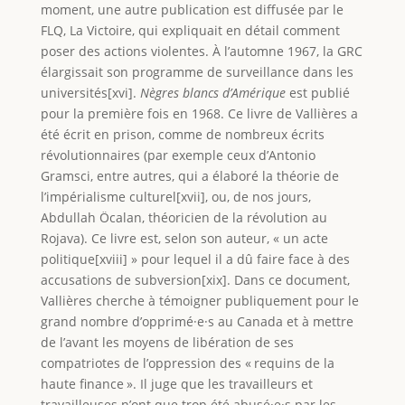
moment, une autre publication est diffusée par le
FLQ, La Victoire, qui expliquait en détail comment
poser des actions violentes. À l’automne 1967, la GRC
élargissait son programme de surveillance dans les
universités[xvi].
Nègres blancs d’Amérique
est publié
pour la première fois en 1968. Ce livre de Vallières a
été écrit en prison, comme de nombreux écrits
révolutionnaires (par exemple ceux d’Antonio
Gramsci, entre autres, qui a élaboré la théorie de
l’impérialisme culturel[xvii], ou, de nos jours,
Abdullah Öcalan, théoricien de la révolution au
Rojava). Ce livre est, selon son auteur, « un acte
politique[xviii] » pour lequel il a dû faire face à des
accusations de subversion[xix]. Dans ce document,
Vallières cherche à témoigner publiquement pour le
grand nombre d’opprimé·e·s au Canada et à mettre
de l’avant les moyens de libération de ses
compatriotes de l’oppression des « requins de la
haute finance ». Il juge que les travailleurs et
travailleuses n’ont que trop été abusé·e·s par les