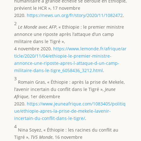
humanitaire à grande échelle se déroule en Éthiopie,
prévient le HCR », 17 novembre
2020.
https://news.un.org/fr/story/2020/11/1082472
.
2
Le Monde
avec
AFP
, « Ethiopie : le premier ministre
annonce une riposte après l’attaque d’un camp
militaire dans le Tigré »,
4 novembre 2020.
https://www.lemonde.fr/afrique/ar
ticle/2020/11/04/ethiopie-le-premier-ministre-
annonce-une-riposte-apres-l-attaque-d-un-camp-
militaire-dans-le-tigre_6058436_3212.html
.
3
Romain Gras, « Éthiopie : après la prise de Mekele,
l’avenir incertain du conflit dans le Tigré »,
Jeune
Afrique
, 1er décembre
2020.
https://www.jeuneafrique.com/1083405/politiq
ue/ethiopie-apres-la-prise-de-mekele-lavenir-
incertain-du-conflit-dans-le-tigre/
.
4
Nina Soyez, « Éthiopie : les racines du conflit au
Tigré »,
TV5 Monde
, 16 novembre