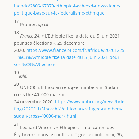
lhebdo/2806-67379-ethiopie-l-echec-d-un-systeme-
politique-base-sur-le-federalisme-ethnique
.
17
Prunier,
op.cit.
18
France 24
, « L’Ethiopie fixe la date du 5 juin 2021
pour ses élections », 25 décembre
2020.
https://www.france24.com/fr/afrique/20201225
-l-%C3%A9thiopie-fixe-la-date-du-5-juin-2021-pour-
ses-%C3%A9lections
.
19
Ibid.
20
UNHCR, « Ethiopian refugee numbers in Sudan
cross the 40, 000 mark »,
24 novembre 2020.
https://www.unhcr.org/news/brie
fing/2020/11/5fbcccbf4/ethiopian-refugee-numbers-
sudan-cross-40000-mark.html
.
21
Léonard Vincent, « Éthiopie : l’implication des
Érythréens dans le conflit au Tigré se confirme »,
RFI
,