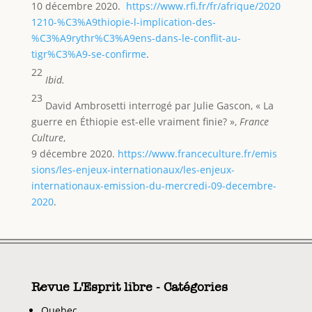
10 décembre 2020.
https://www.rfi.fr/fr/afrique/2020
1210-%C3%A9thiopie-l-implication-des-
%C3%A9rythr%C3%A9ens-dans-le-conflit-au-
tigr%C3%A9-se-confirme
.
22
Ibid.
23
David Ambrosetti interrogé par Julie Gascon, « La
guerre en Éthiopie est-elle vraiment finie? »,
France
Culture
,
9 décembre 2020.
https://www.franceculture.fr/emis
sions/les-enjeux-internationaux/les-enjeux-
internationaux-emission-du-mercredi-09-decembre-
2020
.
Revue L'Esprit libre - Catégories
Quebec