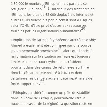
à 50 000 le nombre d’Éthiopien·ne·s parti·e·s se
19
réfugier au Soudan
. À l’intérieur des frontières de
l’Éthiopie, les plus de 63 000 déplacé·e·s internes et
autres civils touché·e·s par le conflit sont à risques,
selon l’ONU, d’être privé d’accès aux ressources
20
fournies par les organisations humanitaires
.
L’implication de l’armée érythréenne aux côtés d’Abiy
Ahmed a également été confirmée par une source
21
gouvernementale américaine
, alors que l’accès à
l’information sur la situation au Tigré est toujours
limité. Plus de 95 000 Érythréen·e·s résident
pourtant dans des camps de réfugié·e·s au Tigré,
dont l’accès aurait été refusé à l’ONU et dont
certain·e·s résident·e·s auraient été rapatrié·e·s de
22
force, rapporte
RFI
.
L’Éthiopie, considérée comme un pôle de stabilité
dans la Corne de l’Afrique, pourrait-elle être le
nouveau brasier de la région? La question reste en