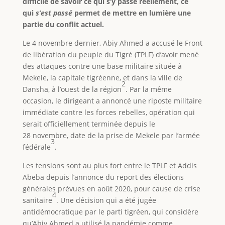
difficile de savoir ce qui s’y passe réellement, ce
qui
s’est passé
permet de mettre en lumière une
partie du conflit actuel.
Le 4 novembre dernier, Abiy Ahmed a accusé le Front
de libération du peuple du Tigré (TPLF) d’avoir mené
des attaques contre une base militaire située à
Mekele, la capitale tigréenne, et dans la ville de
2
Dansha, à l’ouest de la région
. Par la même
occasion, le dirigeant a annoncé une riposte militaire
immédiate contre les forces rebelles, opération qui
serait officiellement terminée depuis le
28 novembre, date de la prise de Mekele par l’armée
3
fédérale
.
Les tensions sont au plus fort entre le TPLF et Addis
Abeba depuis l’annonce du report des élections
générales prévues en août 2020, pour cause de crise
4
sanitaire
. Une décision qui a été jugée
antidémocratique par le parti tigréen, qui considère
qu’Abiy Ahmed a utilisé la pandémie comme