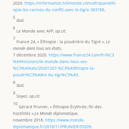
2020.
https://information.tv5monde.com/afrique/ethi
opie-les-racines-du-conflit-avec-le-tigre-383788
.
5
Ibid.
6
Le Monde avec AFP,
op.cit.
7
France 24, « Éthiopie : la poudrière du Tigré »,
Le
monde dans tous ses états
,
7 décembre 2020.
https://www.france24.com/fr/%C3
%A9missions/le-monde-dans-tous-ses-
%C3%A9tats/20201207-%C3%A9thiopie-la-
poudri%C3%A8re-du-tigr%C3%A9
.
8
Ibid.
9
Soyez,
op.cit.
10
Gérard Prunier, « Éthiopie-Érythrée, fin des
hostilités »,
Le Monde diplomatique
,
novembre 2018.
https://www.monde-
diplomatique.fr/2018/11/PRUNIER/59209
.