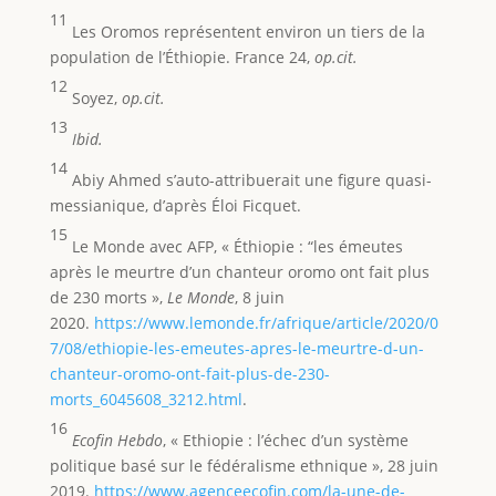
11
Les Oromos représentent environ un tiers de la
population de l’Éthiopie. France 24,
op.cit
.
12
Soyez,
op.cit.
13
Ibid.
14
Abiy Ahmed s’auto-attribuerait une figure quasi-
messianique, d’après Éloi Ficquet.
15
Le Monde avec AFP, « Éthiopie : “les émeutes
après le meurtre d’un chanteur oromo ont fait plus
de 230 morts »,
Le Monde
, 8 juin
2020.
https://www.lemonde.fr/afrique/article/2020/0
7/08/ethiopie-les-emeutes-apres-le-meurtre-d-un-
chanteur-oromo-ont-fait-plus-de-230-
morts_6045608_3212.html
.
16
Ecofin Hebdo
, « Ethiopie : l’échec d’un système
politique basé sur le fédéralisme ethnique », 28 juin
2019.
https://www.agenceecofin.com/la-une-de-