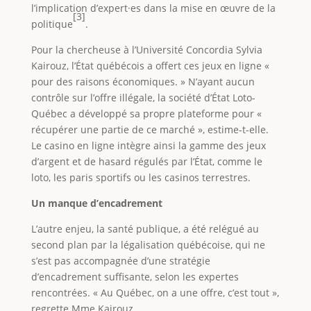
l’implication d’expert·es dans la mise en œuvre de la
[3]
politique
.
Pour la chercheuse à l’Université Concordia Sylvia
Kairouz, l’État québécois a offert ces jeux en ligne «
pour des raisons économiques. » N’ayant aucun
contrôle sur l’offre illégale, la société d’État Loto-
Québec a développé sa propre plateforme pour «
récupérer une partie de ce marché », estime-t-elle.
Le casino en ligne intègre ainsi la gamme des jeux
d’argent et de hasard régulés par l’État, comme le
loto, les paris sportifs ou les casinos terrestres.
Un manque d’encadrement
L’autre enjeu, la santé publique, a été relégué au
second plan par la légalisation québécoise, qui ne
s’est pas accompagnée d’une stratégie
d’encadrement suffisante, selon les expertes
rencontrées. « Au Québec, on a une offre, c’est tout »,
regrette Mme Kairouz.