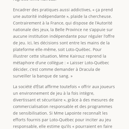
Encadrer des pratiques aussi addictives, « ça prend
une autorité indépendante », plaide la chercheuse.
Contrairement à la France, qui dispose de l’Autorité
nationale des jeux, la Belle Province ne s’appuie sur
aucune institution indépendante pour réguler l’offre
de jeu. Ici, les décisions sont entre les mains de la
plateforme elle-même, soit Loto-Québec. Pour
illustrer cette situation, Mme Kairouz reprend la
métaphore d’une collègue : « Laisser Loto-Québec
décider, c’est comme demander à Dracula de
surveiller la banque de sang. »
La société d’État affirme toutefois « offrir aux joueurs
un environnement de jeu à la fois intègre,
divertissant et sécuritaire », grâce à des mesures de
commercialisation responsable et des programmes
de sensibilisation. Si Mme Lapointe reconnaît les
efforts fournis par Loto-Québec pour inciter au jeu
responsable, elle estime qu’ils « pourraient en faire