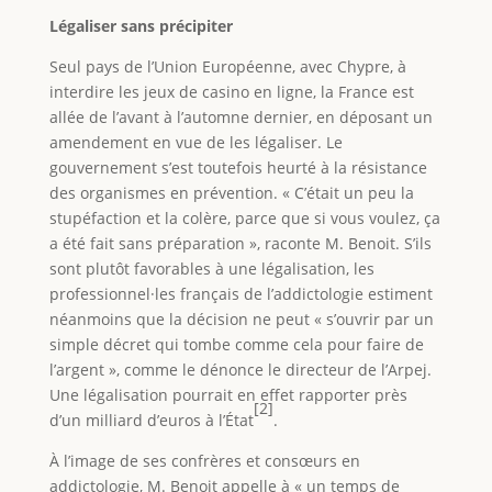
Légaliser sans précipiter
Seul pays de l’Union Européenne, avec Chypre, à
interdire les jeux de casino en ligne, la France est
allée de l’avant à l’automne dernier, en déposant un
amendement en vue de les légaliser. Le
gouvernement s’est toutefois heurté à la résistance
des organismes en prévention. « C’était un peu la
stupéfaction et la colère, parce que si vous voulez, ça
a été fait sans préparation », raconte M. Benoit. S’ils
sont plutôt favorables à une légalisation, les
professionnel·les français de l’addictologie estiment
néanmoins que la décision ne peut « s’ouvrir par un
simple décret qui tombe comme cela pour faire de
l’argent », comme le dénonce le directeur de l’Arpej.
Une légalisation pourrait en effet rapporter près
[2]
d’un milliard d’euros à l’État
.
À l’image de ses confrères et consœurs en
addictologie, M. Benoit appelle à « un temps de