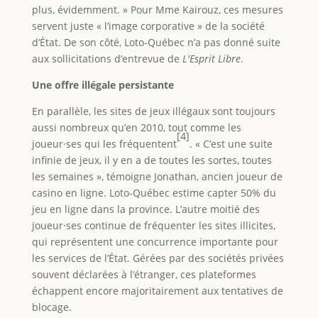
plus, évidemment. » Pour Mme Kairouz, ces mesures
servent juste « l’image corporative » de la société
d’État. De son côté, Loto-Québec n’a pas donné suite
aux sollicitations d’entrevue de
L'Esprit Libre
.
Une offre illégale persistante
En parallèle, les sites de jeux illégaux sont toujours
aussi nombreux qu’en 2010, tout comme les
[4]
joueur·ses qui les fréquentent
. « C’est une suite
infinie de jeux, il y en a de toutes les sortes, toutes
les semaines », témoigne Jonathan, ancien joueur de
casino en ligne. Loto-Québec estime capter 50% du
jeu en ligne dans la province. L’autre moitié des
joueur·ses continue de fréquenter les sites illicites,
qui représentent une concurrence importante pour
les services de l’État. Gérées par des sociétés privées
souvent déclarées à l’étranger, ces plateformes
échappent encore majoritairement aux tentatives de
blocage.