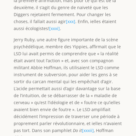
la première affirmation, mais pour ce qui est de la
deuxième, il s’agit du genre de naïveté que les
Diggers rejetaient fermement. Pour changer les
choses, il fallait aussi agir
[xxx]
. Enfin, ielles étaient
aussi écologistes!
[xxxi]
.
Jerry Ruby, une autre figure importante de la scène
psychédélique, membre des Yippies, affirmait que le
LSD lui avait permis de comprendre que « la réalité
était avant tout l’action » et, avec son compagnon
militant Abbie Hoffman, ils utilisaient le LSD comme
instrument de subversion, pour aider les gens à se
sortir du carcan mental qui les empêchait d’agir.
L’acide permettait aussi d’agir davantage sur la base
de l’intuition, de se débarrasser de la « maladie de
cerveau » qu’est l’idéologie et de « foutre ce qu’ielles
avaient bien envie de foutre ». Le LSD amplifiait
décidément l’impression de traverser une période à
proprement parler révolutionnaire, et ielles n’avaient
pas tort. Dans son pamphlet
Do it
[xxxii]
, Hoffman