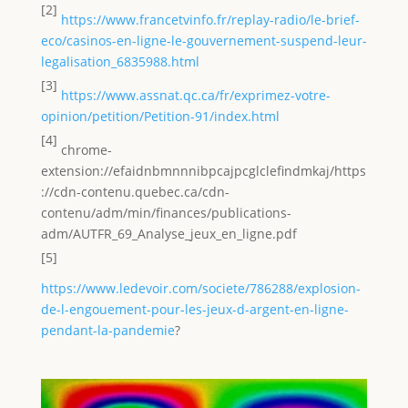
[2]
https://www.francetvinfo.fr/replay-radio/le-brief-
eco/casinos-en-ligne-le-gouvernement-suspend-leur-
legalisation_6835988.html
[3]
https://www.assnat.qc.ca/fr/exprimez-votre-
opinion/petition/Petition-91/index.html
[4]
chrome-
extension://efaidnbmnnnibpcajpcglclefindmkaj/https
://cdn-contenu.quebec.ca/cdn-
contenu/adm/min/finances/publications-
adm/AUTFR_69_Analyse_jeux_en_ligne.pdf
[5]
https://www.ledevoir.com/societe/786288/explosion-
de-l-engouement-pour-les-jeux-d-argent-en-ligne-
pendant-la-pandemie
?