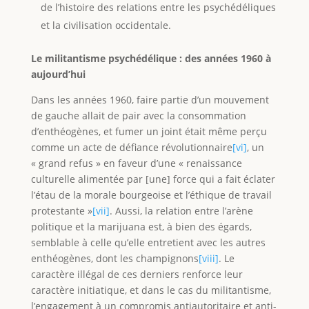
de l’histoire des relations entre les psychédéliques
et la civilisation occidentale.
Le militantisme psychédélique : des années 1960 à
aujourd’hui
Dans les années 1960, faire partie d’un mouvement
de gauche allait de pair avec la consommation
d’enthéogènes, et fumer un joint était même perçu
comme un acte de défiance révolutionnaire
[vi]
, un
« grand refus » en faveur d’une « renaissance
culturelle alimentée par [une] force qui a fait éclater
l’étau de la morale bourgeoise et l’éthique de travail
protestante »
[vii]
. Aussi, la relation entre l’arène
politique et la marijuana est, à bien des égards,
semblable à celle qu’elle entretient avec les autres
enthéogènes, dont les champignons
[viii]
. Le
caractère illégal de ces derniers renforce leur
caractère initiatique, et dans le cas du militantisme,
l’engagement à un compromis antiautoritaire et anti-