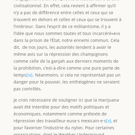
civilisationnel. En effet, cela revient à affirmer qu’il
n’y a pas de différence entre celles et ceux qui se
trouvent en dehors et celles et ceux qui se trouvent à
l’intérieur. Dans l’esprit de ce militantisme, il y a
l’idée que nous sommes toutes et tous incarcéré«e«s
dans la prison de l’État, notre ennemi commun. Cela
dit, de nos jours, les autorités tendent à avoir le
même avis sur la répression des champignons
comme celle de la ganjah aux derniers moments de
la prohibition, c’est-à-dire comme une pure perte de
temps
[ix]
. Néanmoins, si cela ne représentait pas un
danger pour le pouvoir, les enthéogènes ne seraient
pas contrôlés.
Je crois nécessaire de souligner ici que la marijuana
avait été interdite pour des motifs politiques et
économiques, notamment comme prétexte de
répression des travailleur·euse·s mexicain·e·s
[x]
, et
pour favoriser l’industrie du nylon. Pour certaines
organisations, dont le Weather Underground,