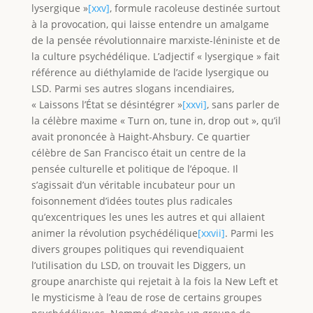
lysergique »
[xxv]
, formule racoleuse destinée surtout
à la provocation, qui laisse entendre un amalgame
de la pensée révolutionnaire marxiste-léniniste et de
la culture psychédélique. L’adjectif « lysergique » fait
référence au diéthylamide de l’acide lysergique ou
LSD. Parmi ses autres slogans incendiaires,
« Laissons l’État se désintégrer »
[xxvi]
, sans parler de
la célèbre maxime « Turn on, tune in, drop out », qu’il
avait prononcée à Haight-Ahsbury. Ce quartier
célèbre de San Francisco était un centre de la
pensée culturelle et politique de l’époque. Il
s’agissait d’un véritable incubateur pour un
foisonnement d’idées toutes plus radicales
qu’excentriques les unes les autres et qui allaient
animer la révolution psychédélique
[xxvii]
. Parmi les
divers groupes politiques qui revendiquaient
l’utilisation du LSD, on trouvait les Diggers, un
groupe anarchiste qui rejetait à la fois la New Left et
le mysticisme à l’eau de rose de certains groupes