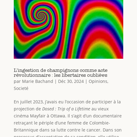
L’ingestion de champignons comme acte
révolutionnaire : les libertaires oublié·e·s
par
Marie Bachand
|
Déc 30, 2024
|
Opinions
,
Societé
En juillet 2023, j’avais eu l’occasion de participer à la
projection de
Dosed : Trip of a Lifetime
au vieux
cinéma Mayfair à Ottawa. Il s’agit d’un documentaire
retraçant le périple d’une femme de Colombie-
Britannique dans sa lutte contre le cancer. Dans son
processus d’acceptation de sa condition, elle utilise