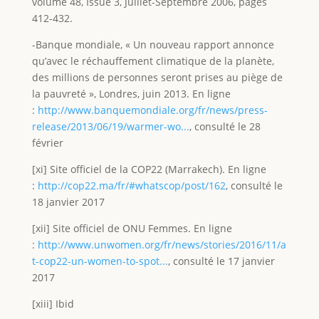
volume 48, Issue 3, Juillet-Septembre 2006, pages
412-432.
-Banque mondiale, « Un nouveau rapport annonce
qu’avec le réchauffement climatique de la planète,
des millions de personnes seront prises au piège de
la pauvreté », Londres, juin 2013. En ligne
:
http://www.banquemondiale.org/fr/news/press-
release/2013/06/19/warmer-wo...
, consulté le 28
février
[xi] Site officiel de la COP22 (Marrakech). En ligne
:
http://cop22.ma/fr/#whatscop/post/162
, consulté le
18 janvier 2017
[xii] Site officiel de ONU Femmes. En ligne
:
http://www.unwomen.org/fr/news/stories/2016/11/a
t-cop22-un-women-to-spot...
, consulté le 17 janvier
2017
[xiii] Ibid