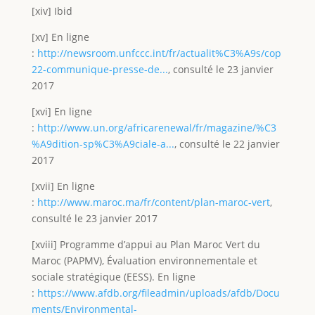
[xiv] Ibid
[xv] En ligne
:
http://newsroom.unfccc.int/fr/actualit%C3%A9s/cop
22-communique-presse-de...
, consulté le 23 janvier
2017
[xvi] En ligne
:
http://www.un.org/africarenewal/fr/magazine/%C3
%A9dition-sp%C3%A9ciale-a...
, consulté le 22 janvier
2017
[xvii] En ligne
:
http://www.maroc.ma/fr/content/plan-maroc-vert
,
consulté le 23 janvier 2017
[xviii] Programme d’appui au Plan Maroc Vert du
Maroc (PAPMV), Évaluation environnementale et
sociale stratégique (EESS). En ligne
:
https://www.afdb.org/fileadmin/uploads/afdb/Docu
ments/Environmental-