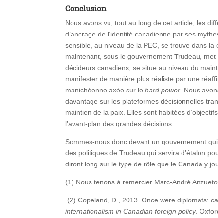
Conclusion
Nous avons vu, tout au long de cet article, les d
d’ancrage de l’identité canadienne par ses mythe
sensible, au niveau de la PEC, se trouve dans la 
maintenant, sous le gouvernement Trudeau, met be
décideurs canadiens, se situe au niveau du maint
manifester de manière plus réaliste par une réaf
manichéenne axée sur le
hard power
. Nous avons
davantage sur les plateformes décisionnelles tra
maintien de la paix. Elles sont habitées d’objecti
l’avant-plan des grandes décisions.
Sommes-nous donc devant un gouvernement qui cré
des politiques de Trudeau qui servira d’étalon p
diront long sur le type de rôle que le Canada y jo
(1) Nous tenons à remercier Marc-André Anzueto e
(2) Copeland, D., 2013. Once were diplomats: ca
internationalism in Canadian foreign policy
. Oxfor