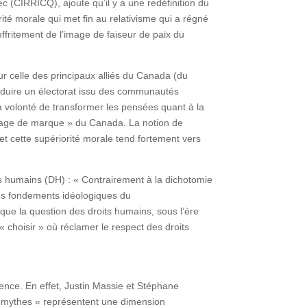
c (CIRRICQ), ajoute qu’il y a une redéfinition du
orité morale qui met fin au relativisme qui a régné
effritement de l’image de faiseur de paix du
r celle des principaux alliés du Canada (du
éduire un électorat issu des communautés
a volonté de transformer les pensées quant à la
l’image de marque » du Canada. La notion de
 et cette supériorité morale tend fortement vers
ts humains (DH) : « Contrairement à la dichotomie
 les fondements idéologiques du
que la question des droits humains, sous l’ère
« choisir » où réclamer le respect des droits
ence. En effet, Justin Massie et Stéphane
s mythes « représentent une dimension