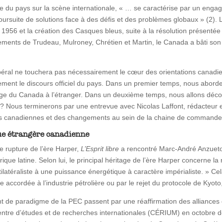
ge du pays sur la scène internationale, « … se caractérise par un enga
poursuite de solutions face à des défis et des problèmes globaux » (2)
1956 et la création des Casques bleus, suite à la résolution présentée 
nements de Trudeau, Mulroney, Chrétien et Martin, le Canada a bâti son
éral ne touchera pas nécessairement le cœur des orientations canadie
ment le discours officiel du pays. Dans un premier temps, nous aborder
age du Canada à l’étranger. Dans un deuxième temps, nous allons décort
rence? Nous terminerons par une entrevue avec Nicolas Laffont, rédacteur
mées canadiennes et des changements au sein de la chaine de command
que étrangère canadienne
 de rupture de l’ère Harper,
L’Esprit libre
a rencontré Marc-André Anzueto
que latine. Selon lui, le principal héritage de l’ère Harper concerne 
éraliste à une puissance énergétique à caractère impérialiste. » Cela 
 accordée à l’industrie pétrolière ou par le rejet du protocole de Ky
 de paradigme de la PEC passent par une réaffirmation des alliances dit
ntre d’études et de recherches internationales (CÉRIUM) en octobre de