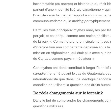
incontestable (ou sacrée) et historique du récit i
parlent d’une « identité libérale canadienne » qu
l’identité canadienne par rapport à son voisin am
communautarisme ou le
melting pot
typiquement 
Parmi les trois principaux mythes analysés par les
perçoit, et est perçu, comme une nation pacifiste
de la paix ». Ce mythe prend principalement ses 
d’interposition non combattante déployée sous la
mission en Afghanistan, qui était plus axée sur l
du Canada comme pays « médiateur ».
Ces mythes ont donc contribué à forger l’identit
canadienne
, en étudiant le cas du Guatemala depu
internationaliste que dans une idéologie néoconser
canadien en utilisant la question des droits humai
De réels changements sur le terrain?
Dans le but de comprendre les changements concre
questions militaires.