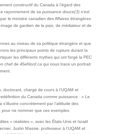
gement constructif du Canada à l’égard des
. Le rayonnement de sa
puissance douce
(3)
s’est
par le ministre canadien des Affaires étrangères
 image de gardien de la paix, de médiateur et de
nnes au niveau de sa politique étrangère et que
ons les principaux points de rupture durant la
iquer les différents mythes qui ont forgé la PEC
 en chef de
45eNord.ca
qui nous trace un portrait
ement.
, doctorant, chargé de cours à l’UQAM et
la redéfinition du Canada comme puissance : « Le
s’illustre concrètement par l’attitude des
oto, pour ne nommer que ces exemples.
es « réalistes », avec les États-Unis et Israël
rnier, Justin Massie, professeur à l’UQAM et