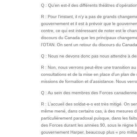
Q : Qu’en est-il des différents théâtres d’opérat
R : Pour l’instant, il n’y a pas de grands change
gouvernement et il est à prévoir que le gouverne
contre, ce qui est intéressant de noter est le ch
discours du Canada que les principaux changement
l’OTAN. On sent un retour du discours du Canada 
Q : Nous ne devons donc pas nous attendre à d
R : Non, nous verrons peut-être une transition a
consultations et de la mise en place d’un plan d
missions de formation et d’assistance. Nous verr
Q : Au sein des membres des Forces canadiennes, 
R : L’accueil des soldat-e-s est très mitigé. On s
même mené, dans certains cas, à des mesures dis
particulièrement paradoxal puisque, dans les fa
des Forces durant les années 90, sous le règne libé
gouvernement Harper, beaucoup plus « pro milita