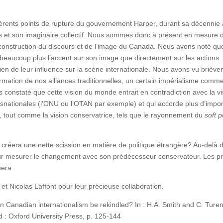
ifférents points de rupture du gouvernement Harper, durant sa décennie a
s et son imaginaire collectif. Nous sommes donc à présent en mesure de
construction du discours et de l’image du Canada. Nous avons noté que 
aucoup plus l’accent sur son image que directement sur les actions. L
ien de leur influence sur la scène internationale. Nous avons vu brièv
firmation de nos alliances traditionnelles, un certain impérialisme co
 constaté que cette vision du monde entrait en contradiction avec la vis
nsnationales (l’ONU ou l’OTAN par exemple) et qui accorde plus d’impo
fs, tout comme la vision conservatrice, tels que le rayonnement du
soft 
era une nette scission en matière de politique étrangère? Au-delà du
our mesurer le changement avec son prédécesseur conservateur. Les pr
uera.
t Nicolas Laffont pour leur précieuse collaboration.
n Canadian internationalism be rekindled? In : H.A. Smith and C. Ture
d : Oxford University Press, p. 125-144