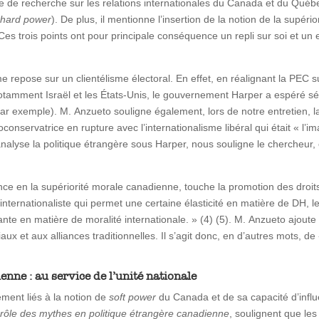
re de recherche sur les relations internationales du Canada et du Québe
e
hard power
). De plus, il mentionne l’insertion de la notion de la supéri
 Ces trois points ont pour principale conséquence un repli sur soi et un 
epose sur un clientélisme électoral. En effet, en réalignant la PEC su
notamment Israël et les États-Unis, le gouvernement Harper a espéré s
ar exemple). M. Anzueto souligne également, lors de notre entretien, l
éoconservatrice en rupture avec l’internationalisme libéral qui était « 
analyse la politique étrangère sous Harper, nous souligne le chercheur,
ance en la supériorité morale canadienne, touche la promotion des droi
ue internationaliste qui permet une certaine élasticité en matière de DH,
e en matière de moralité internationale. » (4) (5). M. Anzueto ajoute 
 et aux alliances traditionnelles. Il s’agit donc, en d’autres mots, de 
enne : au service de l’unité nationale
ment liés à la notion de
soft power
du Canada et de sa capacité d’influ
le rôle des mythes en politique étrangère canadienne
, soulignent que le