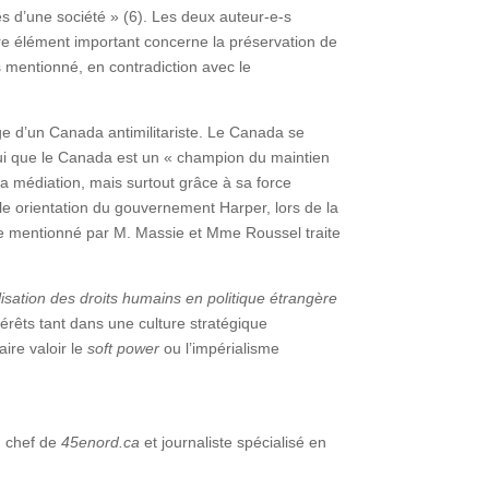
es d’une société » (6). Les deux auteur-e-s
tre élément important concerne la préservation de
s mentionné, en contradiction avec le
age d’un Canada antimilitariste. Le Canada se
elui que le Canada est un « champion du maintien
a médiation, mais surtout grâce à sa force
le orientation du gouvernement Harper, lors de la
the mentionné par M. Massie et Mme Roussel traite
isation des droits humains en politique étrangère
érêts tant dans une culture stratégique
ire valoir le
soft power
ou l’impérialisme
n chef de
45enord.ca
et journaliste spécialisé en