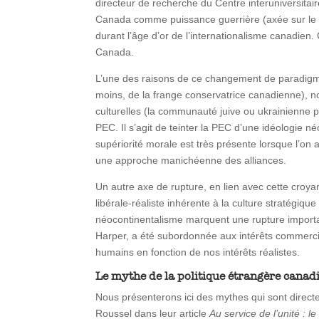
directeur de recherche du Centre interuniversitai
Canada comme puissance guerrière (axée sur l
durant l’âge d’or de l’internationalisme canadien.
Canada.
L’une des raisons de ce changement de paradigme r
moins, de la frange conservatrice canadienne), 
culturelles (la communauté juive ou ukrainienne p
PEC. Il s’agit de teinter la PEC d’une idéologie n
supériorité morale est très présente lorsque l’on 
une approche manichéenne des alliances.
Un autre axe de rupture, en lien avec cette croy
libérale-réaliste inhérente à la culture stratégiq
néocontinentalisme marquent une rupture important
Harper, a été subordonnée aux intérêts commerciaux
humains en fonction de nos intérêts réalistes.
Le mythe de la politique étrangère canadi
Nous présenterons ici des mythes qui sont directe
Roussel dans leur article
Au service de l’unité : 