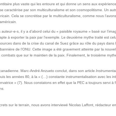
dentitaire plus vaste qui les entoure et qui donne un sens aux expérienc
i se caractérise par son multiculturalisme et son cosmopolitisme. Un au
éricain. Cela se concrétise par le multiculturalisme, comme nous l’avon
américain.
 auteur-e-s, il y a d’abord celui du « paisible royaume » basé sur l’im
 apte à exporter la paix par l’exemple. Le deuxième mythe traité est c
sources dans de la crise du canal de Suez grâce au rôle du pays dans l
 bannière de l’ONU. Cette image a été gravement atteinte par la nouvel
es combats que sur le maintien de la paix. Finalement, le troisième my
é canadienne. Marc-André Anzueto conclut, dans son article
Instrumental
is les années 80, à la « (…) constante instrumentalisation avec les int
vatrice » (7). Nous constatons en effet que la PEC a toujours servi à fa
ns.
ts sur le terrain, nous avons interviewé Nicolas Laffont, rédacteur e