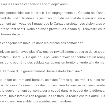
ions où les Forces canadiennes sont déployées?
ments perceptibles sur le terrain. Les engagements du Canada ne s’annu
ment de Justin Trudeau ira jusqu’au bout du mandat de la mission aér
angement au niveau de l’image que le Canada projette. Les diplomates o
s se font sentir. Nous pouvons prévoir un Canada qui réinvestit les in
faiseur de paix.
es changements majeurs dans les prochaines semaines?
u niveau aérien avec plus d’avions de ravitaillement et autres de ce t
e match « libéral ». Ce que nous pouvons prévoir par contre est un réa
ons donc peut-être des soldats canadiens en territoire kurde afin de m
l’arrivée d’un gouvernement libéral est-elle bien vue?
ent un fort courant antilibéral au sein des Forces qui se traduit sur les
ciplinaires. Les membres des Forces canadiennes se sentaient souten
its, le gouvernement conservateur a coupé dans le budget de la défens
ral, mais lorsque l’on regarde les chiffres, la réalité est tout autre. I
ire » dans l’ensemble, qui a séduit ses membres.