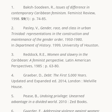
1. Baksh-Soodeen, R.,
Issues of difference in
contemporary Caribbean feminism.
Feminist Review,
1998.
59
(1) : p. 74-85.
2. Pasley, V.,
Gender, race, and class in urban
Trinidad: representations in the construction and
maintenance of the gender order, 1950-1980
,
in
Department of History
. 1999, University of Houston.
3. Reddock, R.E.,
Women and slavery in the
Caribbean: A feminist perspective.
Latin American
Perspectives, 1985 : p. 63-80.
4. Graeber, D.,
Debt: The First 5,000 Years
.
Updated and Expanded ed. 2014, London : Melville
House.
5. Pease, B.,
Undoing privilege: Unearned
advantage in a divided world
. 2010 : Zed Books.
6. Gaarder, E.,
Addressing violence against women: