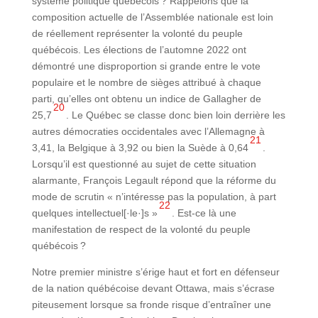
système politique québécois ? Rappelons que la
composition actuelle de l’Assemblée nationale est loin
de réellement représenter la volonté du peuple
québécois. Les élections de l’automne 2022 ont
démontré une disproportion si grande entre le vote
populaire et le nombre de sièges attribué à chaque
parti, qu’elles ont obtenu un indice de Gallagher de
20
25,7
. Le Québec se classe donc bien loin derrière les
autres démocraties occidentales avec l’Allemagne à
21
3,41, la Belgique à 3,92 ou bien la Suède à 0,64
.
Lorsqu’il est questionné au sujet de cette situation
alarmante, François Legault répond que la réforme du
mode de scrutin « n’intéresse pas la population, à part
22
quelques intellectuel[·le·]s »
. Est-ce là une
manifestation de respect de la volonté du peuple
québécois ?
Notre premier ministre s’érige haut et fort en défenseur
de la nation québécoise devant Ottawa, mais s’écrase
piteusement lorsque sa fronde risque d’entraîner une