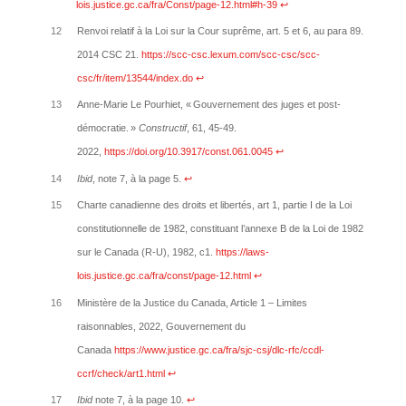
lois.justice.gc.ca/fra/Const/page-12.html#h-39
↩︎
12
Renvoi relatif à la Loi sur la Cour suprême, art. 5 et 6, au para 89.
2014 CSC 21.
https://scc-csc.lexum.com/scc-csc/scc-
csc/fr/item/13544/index.do
↩︎
13
Anne-Marie Le Pourhiet, « Gouvernement des juges et post-
démocratie. »
Constructif
, 61, 45-49.
2022,
https://doi.org/10.3917/const.061.0045
↩︎
14
Ibid
, note 7, à la page 5.
↩︎
15
Charte canadienne des droits et libertés, art 1, partie I de la Loi
constitutionnelle de 1982, constituant l’annexe B de la Loi de 1982
sur le Canada (R-U), 1982, c1.
https://laws-
lois.justice.gc.ca/fra/const/page-12.html
↩︎
16
Ministère de la Justice du Canada, Article 1 – Limites
raisonnables, 2022, Gouvernement du
Canada
https://www.justice.gc.ca/fra/sjc-csj/dlc-rfc/ccdl-
ccrf/check/art1.html
↩︎
17
Ibid
note 7, à la page 10.
↩︎