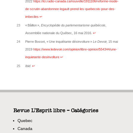
2022
https://ici.radio-canada.ca/nouvelle/1911106/reforme-mode-
de-scrutin-abandonnee-legault-prend-les-quebecois-pour-des-
imbeciles
↩︎
23
« Bâillon »,
Encyclopédie du parlementarisme québécois
,
Assemblée nationale du Québec, 16 mai 2016.
↩︎
24
Pierre Bosset, « Une inquiétante désinvolture »
Le Devoir,
15 mai
2019
https://www.ledevoir.com/opinion/libre-opinion/554344/une-
inquietante-desinvolture
↩︎
25
Ibid
.
↩︎
Revue L’Esprit libre – Catégories
Quebec
Canada