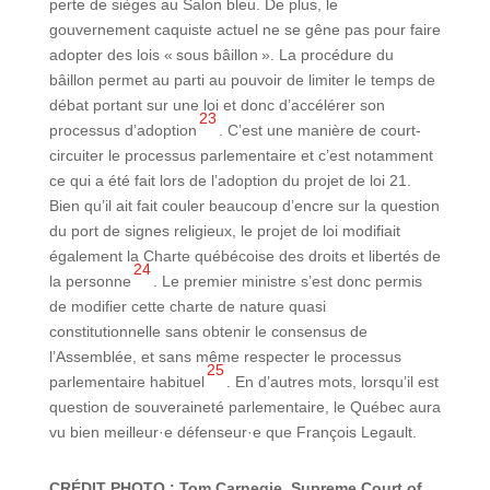
perte de sièges au Salon bleu. De plus, le
gouvernement caquiste actuel ne se gêne pas pour faire
adopter des lois « sous bâillon ». La procédure du
bâillon permet au parti au pouvoir de limiter le temps de
débat portant sur une loi et donc d’accélérer son
23
processus d’adoption
. C’est une manière de court-
circuiter le processus parlementaire et c’est notamment
ce qui a été fait lors de l’adoption du projet de loi 21.
Bien qu’il ait fait couler beaucoup d’encre sur la question
du port de signes religieux, le projet de loi modifiait
également la Charte québécoise des droits et libertés de
24
la personne
. Le premier ministre s’est donc permis
de modifier cette charte de nature quasi
constitutionnelle sans obtenir le consensus de
l’Assemblée, et sans même respecter le processus
25
parlementaire habituel
. En d’autres mots, lorsqu’il est
question de souveraineté parlementaire, le Québec aura
vu bien meilleur·e défenseur·e que François Legault.
CRÉDIT PHOTO : Tom Carnegie, Supreme Court of