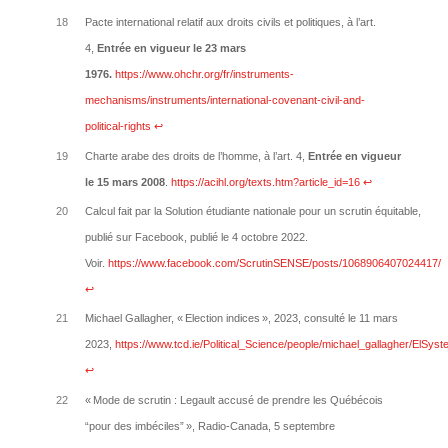
18
Pacte international relatif aux droits civils et politiques, à l’art.
4,
Entrée en vigueur le 23 mars
1976.
https://www.ohchr.org/fr/instruments-
mechanisms/instruments/international-covenant-civil-and-
political-rights
↩︎
19
Charte arabe des droits de l’homme, à l’art. 4,
Entrée en vigueur
le 15 mars 2008
.
https://acihl.org/texts.htm?article_id=16
↩︎
20
Calcul fait par la Solution étudiante nationale pour un scrutin équitable,
publié sur Facebook, publié le 4 octobre 2022.
Voir.
https://www.facebook.com/ScrutinSENSE/posts/1068906407024417/
↩︎
21
Michael Gallagher, « Election indices », 2023, consulté le 11 mars
2023,
https://www.tcd.ie/Political_Science/people/michael_gallagher/ElSyst
↩︎
22
« Mode de scrutin : Legault accusé de prendre les Québécois
“pour des imbéciles” », Radio-Canada, 5 septembre