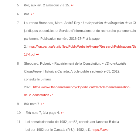
5
Ibid
, aux art. 2 ainsi que 7 à 15.
↩︎
6
Ibid
.
↩︎
7
Laurence Brosseau, Marc- André Roy :
La disposition de dérogation de la
Ch
juridiques et sociales et Service d’informations et de recherche parlementair
parlement, Publication numéro 2018-17-F, à la page
2.
https://lop.parl.ca/staticfiles/PublicWebsite/Home/ResearchPublication
17-f.pdf
↩︎
8
Sheppard, Robert. « Rapatriement de la Constitution. »
l’Encyclopédie
Canadienne
. Historica Canada. Article publié septembre 03, 2012;
consulté le 5 mars
2023.
https://www.thecanadianencyclopedia.ca/fr/article/canadianisation-
de-la-constitution
↩︎
9
Ibid
note 7.
↩︎
10
Ibid
note 7, à la page 4.
↩︎
11
Loi constitutionnelle de 1982, art 52, constituant l’annexe B de la
Loi sur 1982 sur le Canada (R-U), 1982, c11
https://laws-