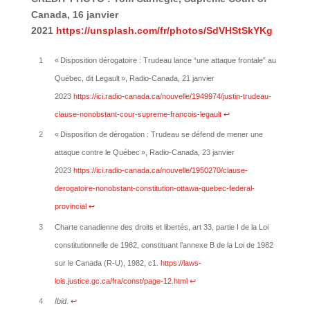
Canada, 16 janvier
2021
https://unsplash.com/fr/photos/SdVHStSkYKg
1
« Disposition dérogatoire : Trudeau lance “une attaque frontale” au
Québec, dit Legault », Radio-Canada, 21 janvier
2023
https://ici.radio-canada.ca/nouvelle/1949974/justin-trudeau-
clause-nonobstant-cour-supreme-francois-legault
↩︎
2
« Disposition de dérogation : Trudeau se défend de mener une
attaque contre le Québec », Radio-Canada, 23 janvier
2023
https://ici.radio-canada.ca/nouvelle/1950270/clause-
derogatoire-nonobstant-constitution-ottawa-quebec-federal-
provincial
↩︎
3
Charte canadienne des droits et libertés, art 33, partie I de la Loi
constitutionnelle de 1982, constituant l’annexe B de la Loi de 1982
sur le Canada (R-U), 1982, c1.
https://laws-
lois.justice.gc.ca/fra/const/page-12.html
↩︎
4
Ibid
.
↩︎