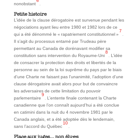
6
nonobstant
.
Petite histoire
L’idée de la clause dérogatoire est survenue pendant les
négociations ayant lieu entre 1980 et 1982 lors de ce
7
qui a été dénommé le « rapatriement constitutionnel »
.
Il s’agit du processus entamé par Trudeau père
permettant au Canada de dorénavant modifier sa
8
constitution sans intervention du Royaume-Uni
. L’idée
de consacrer la protection des droits et libertés de la
personne au sein de la loi suprême du pays par le biais
d’une Charte ne faisant pas l’unanimité, l’adoption d’une
clause dérogatoire avait alors pour but de convaincre
les adversaires de cette limitation du pouvoir
9
parlementaire
. L’entente finale contenant la Charte
canadienne que l’on connaît aujourd’hui a été conclue
en catimini dans la nuit du 4 novembre 1981 par le
Canada anglais, et a été adoptée dès le lendemain,
10
sans l’accord du Québec
.
Place aux juges… non élu·e·s