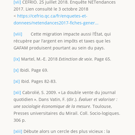
[vii]
CEFRIO. 25 juillet 2018. Enquête NETendances
2017. Lien consulté le 3 octobre 2018
<
https://cefrio.qc.ca/fr/enquetes-et-
donnees/netendances2017-fiches-gener...
[viii]
Cette migration impacte aussi l’État, qui
récupère par l’argent en impôts et taxes que les
GAFAM produisent pourtant au sein du pays.
[ix]
Martel, M.-E. 2018
Extinction de voix
. Page 65.
[x]
Ibidi. Page 69.
[xi]
Ibid. Pages 82-83.
[xii]
Cabrolié, S. 2009. « La double vente du journal
quotidien ». Dans Vatin, F. (dir.).
Évaluer et valoriser :
une sociologie économique de la mesure
. Toulouse,
Presses universitaires du Mirail. Coll. Socio-logiques.
306 p.
[xiii]
Débute alors un cercle des plus vicieux : la