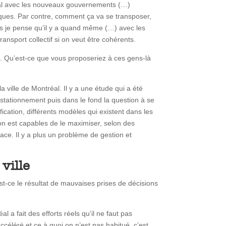
déral avec les nouveaux gouvernements (…)
ques. Par contre, comment ça va se transposer,
Mais je pense qu’il y a quand même (…) avec les
ansport collectif si on veut être cohérents.
nt. Qu’est-ce que vous proposeriez à ces gens-là
a ville de Montréal. Il y a une étude qui a été
le stationnement puis dans le fond la question à se
ication, différents modèles qui existent dans les
 on est capables de le maximiser, selon des
ace. Il y a plus un problème de gestion et
ville
st-ce le résultat de mauvaises prises de décisions
l a fait des efforts réels qu’il ne faut pas
céléré et ce à quoi on n’est pas habitué, c’est