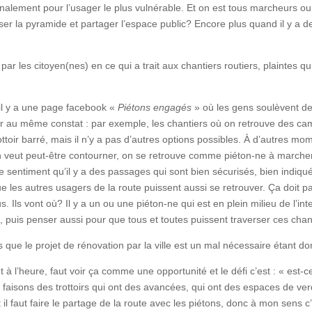
 finalement pour l’usager le plus vulnérable. Et on est tous marcheurs
ser la pyramide et partager l’espace public? Encore plus quand il y a de
 par les citoyen(nes) en ce qui a trait aux chantiers routiers, plaintes q
il y a une page facebook «
Piétons engagés
» où les gens soulèvent des
r au même constat : par exemple, les chantiers où on retrouve des cami
rottoir barré, mais il n’y a pas d’autres options possibles. À d’autres 
on veut peut-être contourner, on se retrouve comme piéton-ne à marche
e sentiment qu’il y a des passages qui sont bien sécurisés, bien indiq
e les autres usagers de la route puissent aussi se retrouver. Ça doit p
Ils vont où? Il y a un ou une piéton-ne qui est en plein milieu de l’int
it, puis penser aussi pour que tous et toutes puissent traverser ces chant
 que le projet de rénovation par la ville est un mal nécessaire étant do
t à l’heure, faut voir ça comme une opportunité et le défi c’est : « est
bien faisons des trottoirs qui ont des avancées, qui ont des espaces de 
 il faut faire le partage de la route avec les piétons, donc à mon sens 