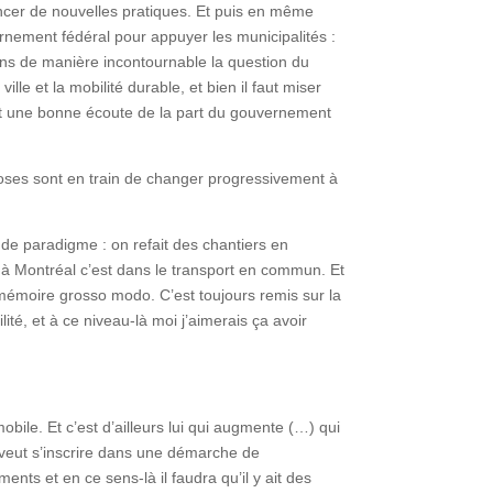
ancer de nouvelles pratiques. Et puis en même
vernement fédéral pour appuyer les municipalités :
ens de manière incontournable la question du
lle et la mobilité durable, et bien il faut miser
ient une bonne écoute de la part du gouvernement
hoses sont en train de changer progressivement à
de paradigme : on refait des chantiers en
 à Montréal c’est dans le transport en commun. Et
 mémoire grosso modo. C’est toujours remis sur la
té, et à ce niveau-là moi j’aimerais ça avoir
bile. Et c’est d’ailleurs lui qui augmente (…) qui
n veut s’inscrire dans une démarche de
nts et en ce sens-là il faudra qu’il y ait des