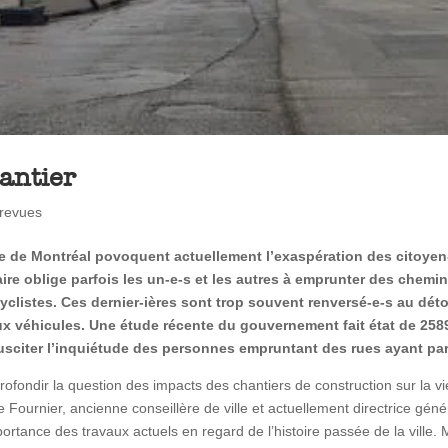
hantier
revues
le de Montréal povoquent actuellement l’exaspération des citoyen
re oblige parfois les un-e-s et les autres à emprunter des chemi
cyclistes. Ces dernier-ières sont trop souvent renversé-e-s au dé
ux véhicules. Une étude récente du gouvernement fait état de 258
susciter l’inquiétude des personnes empruntant des rues ayant parf
ofondir la question des impacts des chantiers de construction sur la vie
Fournier, ancienne conseillère de ville et actuellement directrice gén
ortance des travaux actuels en regard de l’histoire passée de la ville. 