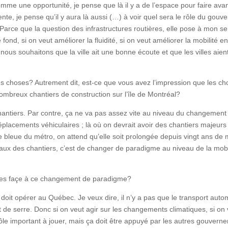
mme une opportunité, je pense que là il y a de l’espace pour faire av
cente, je pense qu’il y aura là aussi (…) à voir quel sera le rôle du gou
rce que la question des infrastructures routières, elle pose à mon s
d, si on veut améliorer la fluidité, si on veut améliorer la mobilité en vi
là nous souhaitons que la ville ait une bonne écoute et que les villes a
es choses? Autrement dit, est-ce que vous avez l’impression que les c
 nombreux chantiers de construction sur l’île de Montréal?
hantiers. Par contre, ça ne va pas assez vite au niveau du changement 
lacements véhiculaires ; là où on devrait avoir des chantiers majeurs
e bleue du métro, on attend qu’elle soit prolongée depuis vingt ans de
aux des chantiers, c’est de changer de paradigme au niveau de la mobili
ces façe à ce changement de paradigme?
oit opérer au Québec. Je veux dire, il n’y a pas que le transport automo
t de serre. Donc si on veut agir sur les changements climatiques, si o
ôle important à jouer, mais ça doit être appuyé par les autres gouverneme