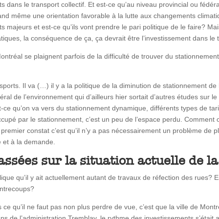
 dans le transport collectif. Et est-ce qu’au niveau provincial ou fé
and même une orientation favorable à la lutte aux changements climati
ts majeurs et est-ce qu’ils vont prendre le pari politique de le faire? 
iques, la conséquence de ça, ça devrait être l’investissement dans le tr
ntréal se plaignent parfois de la difficulté de trouver du stationneme
rts. Il va (…) il y a la politique de la diminution de stationnement de l
général de l’environnement qui d’ailleurs hier sortait d’autres études sur 
-ce qu’on va vers du stationnement dynamique, différents types de tarif
t occupé par le stationnement, c’est un peu de l’espace perdu. Comment
premier constat c’est qu’il n’y a pas nécessairement un problème de pl
re et à la demande.
ssées sur la situation actuelle de la 
ue qu’il y ait actuellement autant de travaux de réfection des rues? E
ontrecoups?
 ce qu’il ne faut pas non plus perdre de vue, c’est que la ville de Montréa
de l’administration Tremblay, le rythme des investissements s’était ac