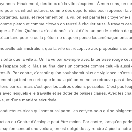
toyennes. Finalement, des lieux où la ville s’exprime. À mon sens, on d
ire pour les infrastructures, comme des opportunités pour repenser la vil
portantes, aussi, et récemment on l’a vu, on est parmi les citoyen-ne-s
comme piéton et comme citoyen on réussi à circuler aussi à travers ces 
i que « Piéton Québec » s’est donné : c’est d’être un peu le « chien d
ce sécuritaire pour le ou la piéton-ne et qu’on pense les aménagements a
nouvelle administration, que la ville est réceptive aux propositions o
sibilité que la ville a. On l’a vu par exemple avec la terrasse rouge cet
e l’espace public. Mais au final dans un contexte comme celui-là aussi
s-là. Par contre, c’est sûr qu’on souhaiterait plus de vigilance : s’assur
ent qui font en sorte que le ou la piéton-ne ne se retrouve pas à dev
oirs barrés, mais c’est quoi les autres options possibles. C’est pas toujou
s avec lesquels elle travaille et se doter de balises claires. Avec les ch
e-s, et d’une manière sécurisée.
nducteurs-trices qui sont aussi parmi les cotiyen-ne-s qui se plaignent
action du Centre d’écologie peut-être moins. Par contre, lorsqu’on par
Lorsqu’on conduit une voiture, on est obligé de s’y rendre à pied à notr