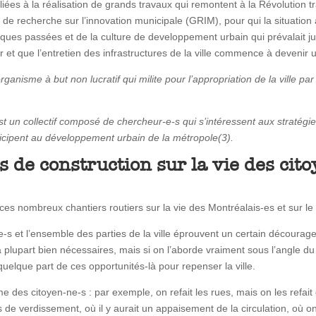
ées à la réalisation de grands travaux qui remontent à la Révolution tr
 recherche sur l’innovation municipale (GRIM), pour qui la situation ac
itiques passées et de la culture de developpement urbain qui prévalait j
 que l’entretien des infrastructures de la ville commence à devenir un
ganisme à but non lucratif qui milite pour l’appropriation de la ville pa
st un collectif composé de chercheur-e-s qui s’intéressent aux stratégi
ticipent au développement urbain de la métropole
(3).
 de construction sur la vie des cito
 ces nombreux chantiers routiers sur la vie des Montréalais-es et sur 
-e-s et l’ensemble des parties de la ville éprouvent un certain découra
plupart bien nécessaires, mais si on l’aborde vraiment sous l’angle du
uelque part de ces opportunités-là pour repenser la ville.
sme des citoyen-ne-s : par exemple, on refait les rues, mais on les ref
lus de verdissement, où il y aurait un appaisement de la circulation, où 