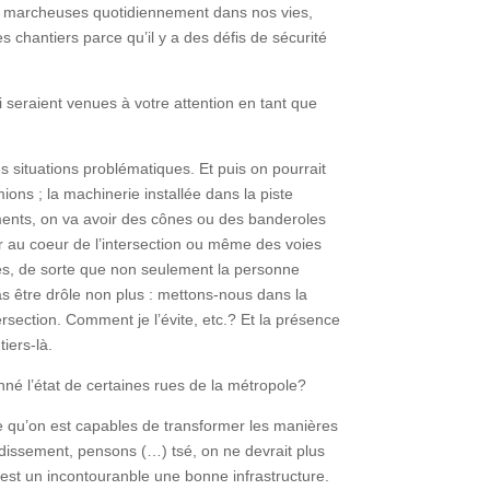
 ou marcheuses quotidiennement dans nos vies,
s chantiers parce qu’il y a des défis de sécurité
ui seraient venues à votre attention en tant que
 situations problématiques. Et puis on pourrait
ons ; la machinerie installée dans la piste
moments, on va avoir des cônes ou des banderoles
r au coeur de l’intersection ou même des voies
ués, de sorte que non seulement la personne
as être drôle non plus : mettons-nous dans la
ersection. Comment je l’évite, etc.? Et la présence
iers-là.
nné l’état de certaines rues de la métropole?
-ce qu’on est capables de transformer les manières
verdissement, pensons (…) tsé, on ne devrait plus
c’est un incontouranble une bonne infrastructure.