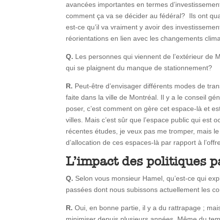
avancées importantes en termes d’investissements
comment ça va se décider au fédéral? Ils ont qu
est-ce qu’il va vraiment y avoir des investissemen
réorientations en lien avec les changements climat
Q.
Les personnes qui viennent de l’extérieur de Mo
qui se plaignent du manque de stationnement?
R.
Peut-être d’envisager différents modes de transpo
faite dans la ville de Montréal. Il y a le conseil 
poser, c’est comment on gère cet espace-là et est
villes. Mais c’est sûr que l’espace public qui es
récentes études, je veux pas me tromper, mais le 
d’allocation de ces espaces-là par rapport à l’off
L’impact des politiques pa
Q.
Selon vous monsieur Hamel, qu’est-ce qui expliq
passées dont nous subissons actuellement les c
R.
Oui, en bonne partie, il y a du rattrapage ; mais
minimiser depuis plusieurs années. Même du temps 