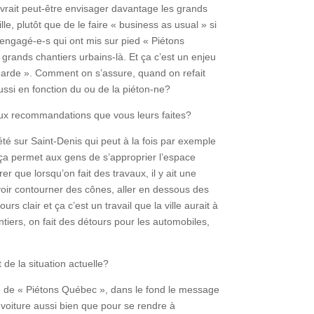
evrait peut-être envisager davantage les grands
le, plutôt que de le faire « business as usual » si
 engagé-e-s qui ont mis sur pied « Piétons
grands chantiers urbains-là. Et ça c’est un enjeu
e garde ». Comment on s’assure, quand on refait
ussi en fonction du ou de la piéton-ne?
u aux recommandations que vous leurs faites?
 été sur Saint-Denis qui peut à la fois par exemple
 ça permet aux gens de s’approprier l’espace
er que lorsqu’on fait des travaux, il y ait une
oir contourner des cônes, aller en dessous des
rs clair et ça c’est un travail que la ville aurait à
antiers, on fait des détours pour les automobiles,
 de la situation actuelle?
le de « Piétons Québec », dans le fond le message
e voiture aussi bien que pour se rendre à