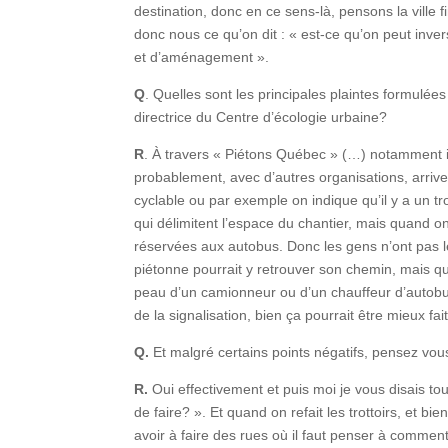
destination, donc en ce sens-là, pensons la ville
donc nous ce qu’on dit : « est-ce qu’on peut inver
et d’aménagement ».
Q
. Quelles sont les principales plaintes formulées
directrice du Centre d’écologie urbaine?
R
. À travers « Piétons Québec » (…) notamment 
probablement, avec d’autres organisations, arrive
cyclable ou par exemple on indique qu’il y a un t
qui délimitent l’espace du chantier, mais quand 
réservées aux autobus. Donc les gens n’ont pas l
piétonne pourrait y retrouver son chemin, mais qu
peau d’un camionneur ou d’un chauffeur d’autobus. 
de la signalisation, bien ça pourrait être mieux fa
Q.
Et malgré certains points négatifs, pensez vous
R.
Oui effectivement et puis moi je vous disais tou
de faire? ». Et quand on refait les trottoirs, et 
avoir à faire des rues où il faut penser à comment