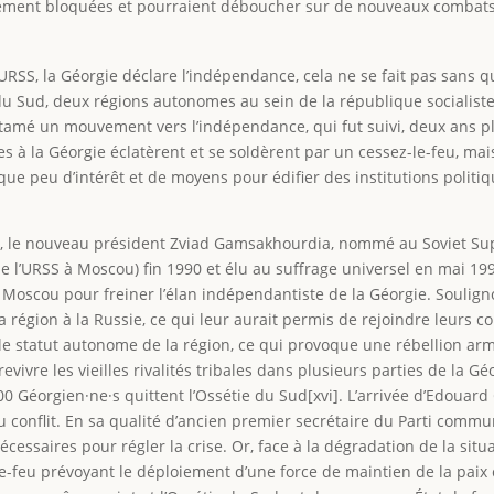
tement bloquées et pourraient déboucher sur de nouveaux combats
URSS, la Géorgie déclare l’indépendance, cela ne se fait pas sans qu
du Sud, deux régions autonomes au sein de la république socialiste
tamé un mouvement vers l’indépendance, qui fut suivi, deux ans pl
 à la Géorgie éclatèrent et se soldèrent par un cessez-le-feu, mais
que peu d’intérêt et de moyens pour édifier des institutions politi
 le nouveau président Zviad Gamsakhourdia, nommé au Soviet Supr
l’URSS à Moscou) fin 1990 et élu au suffrage universel en mai 1991
e Moscou pour freiner l’élan indépendantiste de la Géorgie. Soulig
a région à la Russie, ce qui leur aurait permis de rejoindre leurs 
 statut autonome de la région, ce qui provoque une rébellion arm
 revivre les vieilles rivalités tribales dans plusieurs parties de la
00 Géorgien·ne·s quittent l’Ossétie du Sud[xvi]. L’arrivée d’Edoua
conflit. En sa qualité d’ancien premier secrétaire du Parti communi
cessaires pour régler la crise. Or, face à la dégradation de la si
-le-feu prévoyant le déploiement d’une force de maintien de la pai