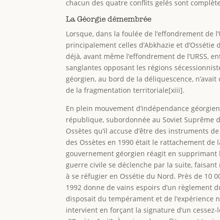
chacun des quatre conflits gelés sont complè
La Géorgie démembrée
Lorsque, dans la foulée de l’effondrement de l’
principalement celles d’Abkhazie et d’Ossétie 
déjà, avant même l’effondrement de l’URSS, en
sanglantes opposant les régions sécessionnistes
géorgien, au bord de la déliquescence, n’avait 
de la fragmentation territoriale[xiii].
En plein mouvement d’indépendance géorgien,
république, subordonnée au Soviet Suprême de 
Ossètes qu’il accuse d’être des instruments d
des Ossètes en 1990 était le rattachement de l
gouvernement géorgien réagit en supprimant le
guerre civile se déclenche par la suite, faisant
à se réfugier en Ossétie du Nord. Près de 10 0
1992 donne de vains espoirs d’un règlement du 
disposait du tempérament et de l’expérience né
intervient en forçant la signature d’un cessez