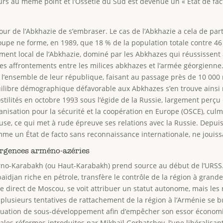
oujours au même point et l’Ossétie du Sud est devenue un « État de f
tour de l’Abkhazie de s’embraser. Le cas de l’Abkhazie a cela de par
roupe ne forme, en 1989, que 18 % de la population totale contre 4
ement local de l’Abkhazie, dominé par les Abkhazes qui réussissent à
s affrontements entre les milices abkhazes et l’armée géorgienne.
e l’ensemble de leur république, faisant au passage près de 10 000
quilibre démographique défavorable aux Abkhazes s’en trouve ains
hostilités en octobre 1993 sous l’égide de la Russie, largement perç
anisation pour la sécurité et la coopération en Europe (OSCE), culm
e, ce qui met à rude épreuve ses relations avec la Russie. Depuis,
 comme un État de facto sans reconnaissance internationale, ne jouis
rgences arméno-azéries
rno-Karabakh (ou Haut-Karabakh) prend source au début de l’URSS.
aïdjan riche en pétrole, transfère le contrôle de la région à grand
le direct de Moscou, se voit attribuer un statut autonome, mais les
 plusieurs tentatives de rattachement de la région à l’Arménie se
uation de sous-développement afin d’empêcher son essor économique
pales réformes introduites par Mikhaïl Gorbatchev, l’une libéralisan