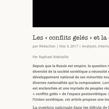
Les « conflits gelés » et 
par
Rédaction
|
Nov 3, 2017
|
Analyses
,
Intern
Par Raphael Robitaille
Depuis que la Russie est empire, la question 
diversité de la société soviétique a nécessit
développement national de ses minorités tout
diverses nationalités qui la composaient. Lor
est enclenchée et une myriade de peuples réc
« conflits gelés » de l’espace postsoviétique.
l’Union soviétique, cet article propose une in
La question nationale dans les débuts de