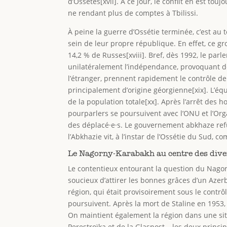
d’Ossètes[xvii]. À ce jour, le conflit en est t
ne rendant plus de comptes à Tbilissi.
À peine la guerre d’Ossétie terminée, c’est au 
sein de leur propre république. En effet, ce g
14,2 % de Russes[xviii]. Bref, dès 1992, le parl
unilatéralement l’indépendance, provoquant de
l’étranger, prennent rapidement le contrôle d
principalement d’origine géorgienne[xix]. L’é
de la population totale[xx]. Après l’arrêt des 
pourparlers se poursuivent avec l’ONU et l’Org
des déplacé·e·s. Le gouvernement abkhaze refus
l’Abkhazie vit, à l’instar de l’Ossétie du Sud,
Le Nagorny-Karabakh au centre des dive
Le contentieux entourant la question du Nago
soucieux d’attirer les bonnes grâces d’un Azerb
région, qui était provisoirement sous le contrô
poursuivent. Après la mort de Staline en 1953,
On maintient également la région dans une sit
Perestroïka et de la Glasnost – les deux princi