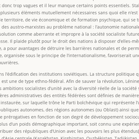
t donc trop vagues et il leur manque certains points essentiels. Stal
e plusieurs éléments mutuellement nécessaires sans quoi elle n’est
de territoire, de vie économique et de formation psychique, qui se 
on des austro-marxistes au problème national : l’autonomie nation
 solution comme aberrante et impropre à la société socialiste future 
classe. Il plaide plutôt pour le droit des nations à disposer d’elles
ne, a pour avantages de détruire les barrières nationales et de per
e, organisée sous le principe de l’internationalisme, favoriserait u
ouvrières.
ns l’édification des institutions soviétiques. La structure politique
n est une de type ethno-fédéral. Afin de sauver la révolution, Lénine 
s ambitions socialistes d’unité avec la diversité réelle de la société
ntières administratives des entités fédérées sont définies de manièr
e instaurée, sur laquelle trône le Parti bolchévique qui représente 
épubliques autonomes, des régions autonomes (ou Oblast) ainsi que
prérogatives en fonction de son degré de développement sociocultu
n plus d’un poids démographique important, soit connu une expérienc
ttribuer des républiques d’Union avec les pouvoirs les plus étendus[
d’Asie centrale (Kazakhstan, Kirghizstan, Ouzbékistan, Tadjikistan, 