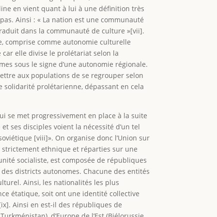
ine en vient quant à lui à une définition très
 pas. Ainsi : « La nation est une communauté
traduit dans la communauté de culture »[vii].
ale, comprise comme autonomie culturelle
car elle divise le prolétariat selon la
-mêmes sous le signe d’une autonomie régionale.
mettre aux populations de se regrouper selon
ne solidarité prolétarienne, dépassant en cela
 qui se met progressivement en place à la suite
et ses disciples voient la nécessité d’un tel
 soviétique [viii]». On organise donc l’Union sur
e strictement ethnique et réparties sur une
l’unité socialiste, est composée de républiques
 des districts autonomes. Chacune des entités
rel. Ainsi, les nationalités les plus
e étatique, soit ont une identité collective
ix]. Ainsi en est-il des républiques de
Turkménistan), d’Europe de l’Est (Biélorussie,