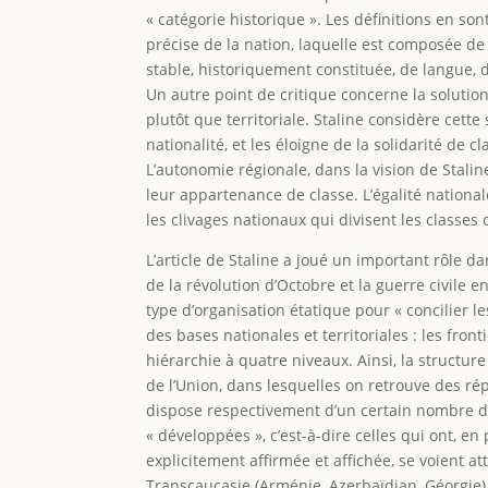
« catégorie historique ». Les définitions en son
précise de la nation, laquelle est composée d
stable, historiquement constituée, de langue, 
Un autre point de critique concerne la soluti
plutôt que territoriale. Staline considère cette
nationalité, et les éloigne de la solidarité de 
L’autonomie régionale, dans la vision de Stali
leur appartenance de classe. L’égalité national
les clivages nationaux qui divisent les classes 
L’article de Staline a joué un important rôle da
de la révolution d’Octobre et la guerre civile e
type d’organisation étatique pour « concilier le
des bases nationales et territoriales : les fro
hiérarchie à quatre niveaux. Ainsi, la structur
de l’Union, dans lesquelles on retrouve des r
dispose respectivement d’un certain nombre de 
« développées », c’est-à-dire celles qui ont, e
explicitement affirmée et affichée, se voient a
Transcaucasie (Arménie, Azerbaïdjan, Géorgie), 