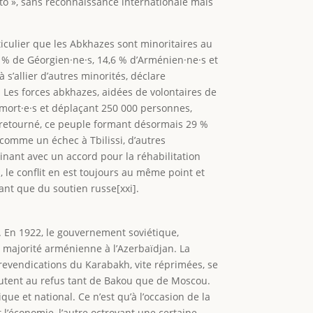
acto », sans reconnaissance internationale mais
ticulier que les Abkhazes sont minoritaires au
6 % de Géorgien·ne·s, 14,6 % d’Arménien·ne·s et
 s’allier d’autres minorités, déclare
 Les forces abkhazes, aidées de volontaires de
 mort·e·s et déplaçant 250 000 personnes,
i retourné, ce peuple formant désormais 29 %
u comme un échec à Tbilissi, d’autres
inant avec un accord pour la réhabilitation
 le conflit en est toujours au même point et
sant que du soutien russe[xxi].
 En 1922, le gouvernement soviétique,
e majorité arménienne à l’Azerbaïdjan. La
 revendications du Karabakh, vite réprimées, se
 butent au refus tant de Bakou que de Moscou.
 et national. Ce n’est qu’à l’occasion de la
t l’économie, l’autre octroyant une certaine