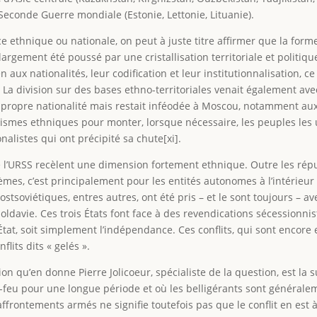
Seconde Guerre mondiale (Estonie, Lettonie, Lituanie).
 ethnique ou nationale, on peut à juste titre affirmer que la for
gement été poussé par une cristallisation territoriale et politique 
n aux nationalités, leur codification et leur institutionnalisation, 
La division sur des bases ethno-territoriales venait également avec
à sa propre nationalité mais restait inféodée à Moscou, notamment a
rismes ethniques pour monter, lorsque nécessaire, les peuples les
alistes qui ont précipité sa chute[xi].
 de l’URSS recèlent une dimension fortement ethnique. Outre les rép
es, c’est principalement pour les entités autonomes à l’intérieur 
stsoviétiques, entres autres, ont été pris – et le sont toujours – av
la Moldavie. Ces trois États font face à des revendications sécession
tat, soit simplement l’indépendance. Ces conflits, qui sont encore
lits dits « gelés ».
tion qu’en donne Pierre Jolicoeur, spécialiste de la question, est la 
e-feu pour une longue période et où les belligérants sont général
affrontements armés ne signifie toutefois pas que le conflit en est à