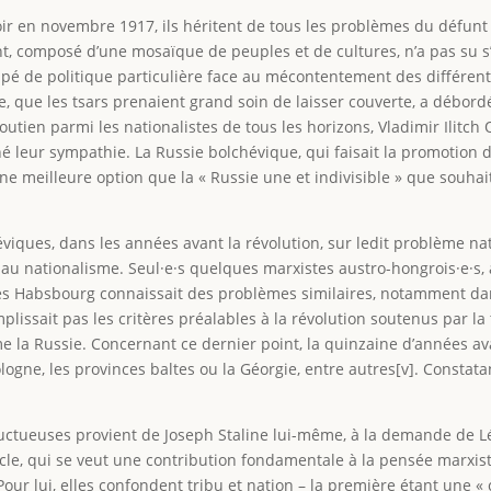
 en novembre 1917, ils héritent de tous les problèmes du défunt E
nt, composé d’une mosaïque de peuples et de cultures, n’a pas su s
é de politique particulière face au mécontentement des différentes
e, que les tsars prenaient grand soin de laisser couverte, a débordé 
utien parmi les nationalistes de tous les horizons, Vladimir Ilitch O
é leur sympathie. La Russie bolchévique, qui faisait la promotion d
 une meilleure option que la « Russie une et indivisible » que souhai
éviques, dans les années avant la révolution, sur ledit problème nat
 au nationalisme. Seul·e·s quelques marxistes austro-hongrois·e·s, a
es Habsbourg connaissait des problèmes similaires, notamment dans 
lissait pas les critères préalables à la révolution soutenus par la t
 la Russie. Concernant ce dernier point, la quinzaine d’années ava
ne, les provinces baltes ou la Géorgie, entre autres[v]. Constatant
fructueuses provient de Joseph Staline lui-même, à la demande de 
icle, qui se veut une contribution fondamentale à la pensée marxiste
Pour lui, elles confondent tribu et nation – la première étant une 