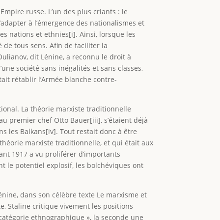
mpire russe. L’un des plus criants : le
’adapter à l’émergence des nationalismes et
 nations et ethnies[i]. Ainsi, lorsque les
de tous sens. Afin de faciliter la
ulianov, dit Lénine, a reconnu le droit à
’une société sans inégalités et sans classes,
tait rétablir l’Armée blanche contre-
ional. La théorie marxiste traditionnelle
u premier chef Otto Bauer[iii], s’étaient déjà
les Balkans[iv]. Tout restait donc à être
héorie marxiste traditionnelle, et qui était aux
nt 1917 a vu proliférer d’importants
 le potentiel explosif, les bolchéviques ont
Lénine, dans son célèbre texte Le marxisme et
, Staline critique vivement les positions
« catégorie ethnographique », la seconde une