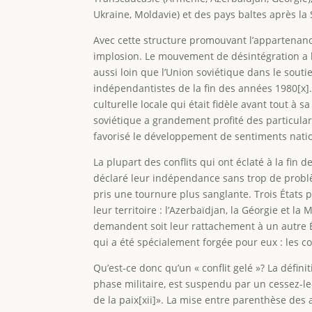
Ukraine, Moldavie) et des pays baltes après la 
Avec cette structure promouvant l’appartenance
implosion. Le mouvement de désintégration a lar
aussi loin que l’Union soviétique dans le soutie
indépendantistes de la fin des années 1980[x]. 
culturelle locale qui était fidèle avant tout 
soviétique a grandement profité des particula
favorisé le développement de sentiments nation
La plupart des conflits qui ont éclaté à la fin
déclaré leur indépendance sans trop de problèm
pris une tournure plus sanglante. Trois États po
leur territoire : l’Azerbaïdjan, la Géorgie et 
demandent soit leur rattachement à un autre É
qui a été spécialement forgée pour eux : les conf
Qu’est-ce donc qu’un « conflit gelé »? La défini
phase militaire, est suspendu par un cessez-l
de la paix[xii]». La mise entre parenthèse des 