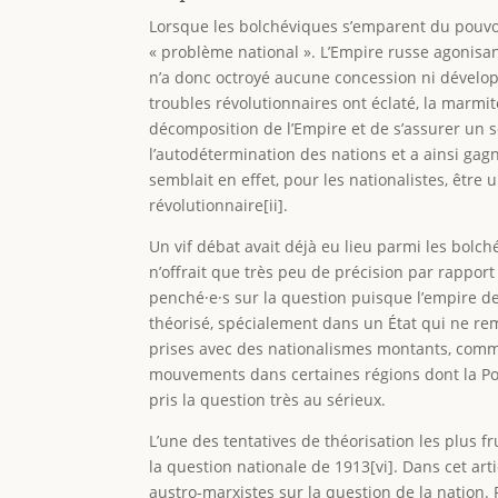
Lorsque les bolchéviques s’emparent du pouvoir
« problème national ». L’Empire russe agonisa
n’a donc octroyé aucune concession ni développ
troubles révolutionnaires ont éclaté, la marmit
décomposition de l’Empire et de s’assurer un so
l’autodétermination des nations et a ainsi gagn
semblait en effet, pour les nationalistes, être
révolutionnaire[ii].
Un vif débat avait déjà eu lieu parmi les bolch
n’offrait que très peu de précision par rapport
penché·e·s sur la question puisque l’empire d
théorisé, spécialement dans un État qui ne remp
prises avec des nationalismes montants, comme
mouvements dans certaines régions dont la Polog
pris la question très au sérieux.
L’une des tentatives de théorisation les plus 
la question nationale de 1913[vi]. Dans cet art
austro-marxistes sur la question de la nation. 