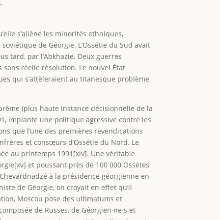
.
’elle s’aliène les minorités ethniques,
 soviétique de Géorgie. L’Ossétie du Sud avait
us tard, par l’Abkhazie. Deux guerres
 sans réelle résolution. Le nouvel État
ques qui s’attèleraient au titanesque problème
ême (plus haute instance décisionnelle de la
, implante une politique agressive contre les
nons que l’une des premières revendications
confrères et consœurs d’Ossétie du Nord. Le
ée au printemps 1991[xiv]. Une véritable
 Géorgie[xv] et poussant près de 100 000 Ossètes
rd Chevardnadzé à la présidence géorgienne en
ste de Géorgie, on croyait en effet qu’il
tuation, Moscou pose des ultimatums et
x composée de Russes, de Géorgien·ne·s et