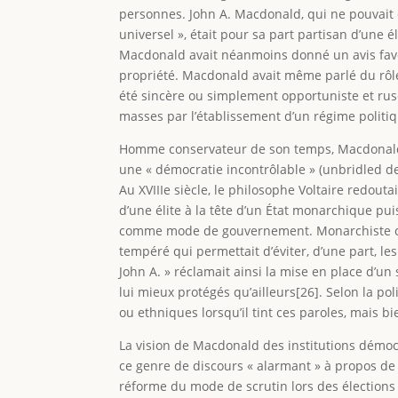
personnes. John A. Macdonald, qui ne pouvait c
universel », était pour sa part partisan d’une é
Macdonald avait néanmoins donné un avis favora
propriété. Macdonald avait même parlé du rôle
été sincère ou simplement opportuniste et rusé
masses par l’établissement d’un régime politi
Homme conservateur de son temps, Macdonald v
une « démocratie incontrôlable » (unbridled d
Au XVIIIe siècle, le philosophe Voltaire redouta
d’une élite à la tête d’un État monarchique pu
comme mode de gouvernement. Monarchiste con
tempéré qui permettait d’éviter, d’une part, le
John A. » réclamait ainsi la mise en place d’un
lui mieux protégés qu’ailleurs[26]. Selon la po
ou ethniques lorsqu’il tint ces paroles, mais b
La vision de Macdonald des institutions démo
ce genre de discours « alarmant » à propos de
réforme du mode de scrutin lors des élections g