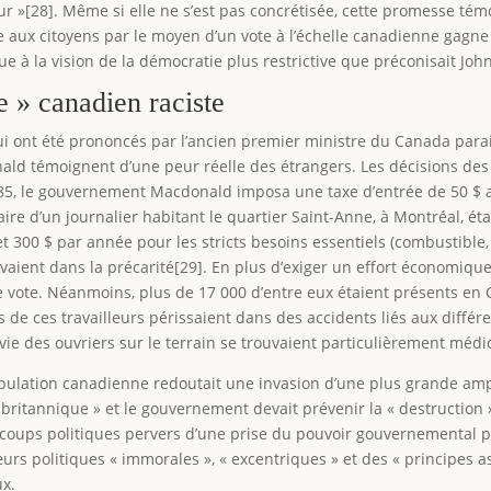
r »[28]. Même si elle ne s’est pas concrétisée, cette promesse témo
ux citoyens par le moyen d’un vote à l’échelle canadienne gagne en
tique à la vision de la démocratie plus restrictive que préconisait 
 » canadien raciste
qui ont été prononcés par l’ancien premier ministre du Canada para
d témoignent d’une peur réelle des étrangers. Les décisions des C
1885, le gouvernement Macdonald imposa une taxe d’entrée de 50 $
aire d’un journalier habitant le quartier Saint-Anne, à Montréal, étai
$ et 300 $ par année pour les stricts besoins essentiels (combustible
vivaient dans la précarité[29]. En plus d’exiger un effort économiq
e vote. Néanmoins, plus de 17 000 d’entre eux étaient présents en 
de ces travailleurs périssaient dans des accidents liés aux différe
vie des ouvriers sur le terrain se trouvaient particulièrement médi
opulation canadienne redoutait une invasion d’une plus grande am
britannique » et le gouvernement devait prévenir la « destruction »
trecoups politiques pervers d’une prise du pouvoir gouvernemental 
urs politiques « immorales », « excentriques » et des « principes 
ux.