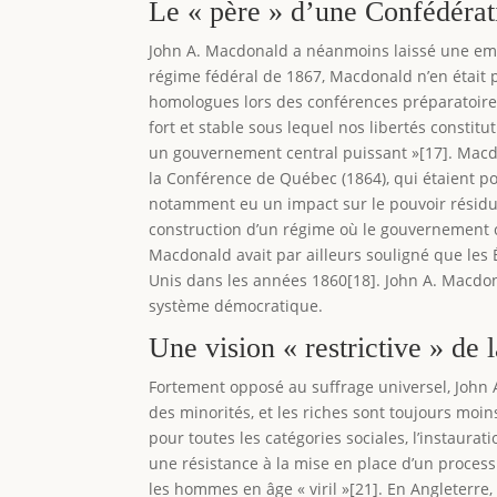
Le « père » d’une Confédérati
John A. Macdonald a néanmoins laissé une empre
régime fédéral de 1867, Macdonald n’en était p
homologues lors des conférences préparatoires
fort et stable sous lequel nos libertés constit
un gouvernement central puissant »[17]. Macd
la Conférence de Québec (1864), qui étaient po
notamment eu un impact sur le pouvoir résidu
construction d’un régime où le gouvernement c
Macdonald avait par ailleurs souligné que les Ét
Unis dans les années 1860[18]. John A. Macdona
système démocratique.
Une vision « restrictive » de 
Fortement opposé au suffrage universel, John 
des minorités, et les riches sont toujours moi
pour toutes les catégories sociales, l’instaura
une résistance à la mise en place d’un processu
les hommes en âge « viril »[21]. En Angleterre,