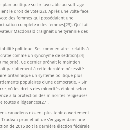
 plan politique soit « favorable au suffrage
ient le droit de vote[22]. Après une volte-face,
de vote des femmes qui possédaient une
cipation complète » des femmes[23]. Qu’il ait
servateur Macdonald craignait une tyrannie des
ilité politique. Ses commentaires relatifs à
émocratie comme un synonyme de sédition[24].
la majorité. Ce dernier prônait le maintien
dait parfaitement à cette dernière nécessité
re britannique un système politique plus
ébordements populaires d’une démocratie. « Sir
re, où les droits des minorités étaient selon
ence à la protection des minorités religieuses
de toutes allégeances[27].
ens canadiens n’osent plus tenir ouvertement
in Trudeau promettait de s’engager dans une
tion de 2015 soit la dernière élection fédérale