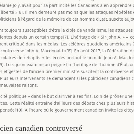
élanie Joly, avait pour sa part incité les Canadiens à en apprendre
t la liberté »[6]. Il n’en demeure pas moins que les attaques répétées
oliticiens à l’égard de la mémoire de cet homme d’État, suscite aujo
t toujours susceptibles d’être la cible de vandalisme, les attaque
lentes depuis un certain temps[7]. L’héritage de « Sir John A. » –
ent critiqué dans les médias. Les célèbres quotidiens américains
T
 « controverse John A. Macdonald »[8]. En août 2017, la Fédération d
colaires de rebaptiser les écoles portant le nom de John A. Macdon
]. Lorsqu’on examine au peigne fin l’héritage de l’homme d’État, on
 et gestes de l’ancien premier ministre suscitent la controverse et
usieurs intervenants se demandent si les politiciens canadiens ces
e mauvaises raisons.
cité politique » dans le but d’arriver à ses fins. Loin de prôner un
urces. Cette réalité entraine d’ailleurs des débats chez plusieurs hi
pensée[10]. À l’heure où le gouvernement canadien invite les citoyen
icien canadien controversé