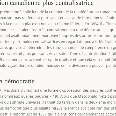
on canadienne plus centralisatrice
inte indélébile lors de la création de la Confédération canadienne
ourtant pas un fervent partisan. Cet avocat de formation s’avérait
 à la mise en place du nouveau régime fédéral. En 1864, il affirm
utionnelles seraient assurés, contrairement à une démocratie, et qu
onald avait notamment manœuvré auprès des autorités britannique
ur leur part moins centralisatrices en regard du pouvoir fédéral. 
aire, qui vise à déterminer les futurs champs de compétence du g
entral serait plus puissant. Adversaire d’une décentralisation éta
ats américains avaient « trop de droits » et que cela entrainait l’ét
ld voyait donc d’un bien mauvais œil la division du pouvoir politiq
la démocratie
A. Macdonald craignait une forme d’oppression des pauvres contre l
ns nombreux que les pauvres »[19]. Alors que Macdonald n’était pas
tion du suffrage universel gagnait du terrain dans la deuxième moit
s démocratique plus égalitaire[20], la France avait été l’un des pr
 c’est le Reform Act de 1867 qui a élargi considérablement l’élector