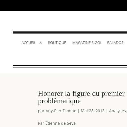
ACCUEIL
BOUTIQUE
MAGAZINE SIGGI
BALADOS
Honorer la figure du premier
problématique
par
Any-Pier Dionne
|
Mai 28, 2018
|
Analyses
Par Étienne de Sève