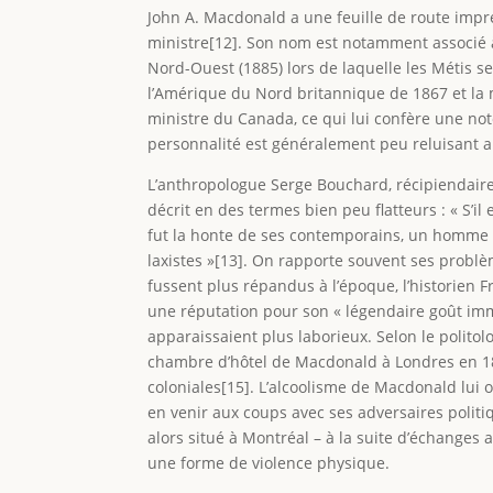
John A. Macdonald a une feuille de route impr
ministre[12]. Son nom est notamment associé à 
Nord-Ouest (1885) lors de laquelle les Métis s
l’Amérique du Nord britannique de 1867 et la 
ministre du Canada, ce qui lui confère une not
personnalité est généralement peu reluisant 
L’anthropologue Serge Bouchard, récipiendaire
décrit en des termes bien peu flatteurs : « S’il
fut la honte de ses contemporains, un homme 
laxistes »[13]. On rapporte souvent ses probl
fussent plus répandus à l’époque, l’historien 
une réputation pour son « légendaire goût immo
apparaissaient plus laborieux. Selon le politol
chambre d’hôtel de Macdonald à Londres en 186
coloniales[15]. L’alcoolisme de Macdonald lui
en venir aux coups avec ses adversaires politiq
alors situé à Montréal – à la suite d’échanges 
une forme de violence physique.