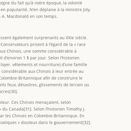
igne du fait qu’à notre époque, la volonté
 popularité. N’en déplaise à la ministre Joly,
John A. Macdonald en son temps.
issent également surprenants au XXIe siècle.
onservateurs prisent à l’égard de la « race
 aux Chinois, une somme considérable à
t d’environ 1 $ par jour. Selon l’historien
, loyer, vêtements et nourriture) d’une famille
ue considérable aux Chinois à leur entrée au
Colombie-Britannique afin de construire le
nts feux, désastres, glissements de terrain ou
ocres[30].
pleur. Ces Chinois menaçaient, selon
 du Canada[31]. Selon l’historien Timothy J.
par les Chinois en Colombie-Britannique. En
asiatiques » douteux dans le gouvernement[32].