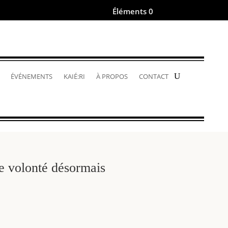
Éléments 0
.
ÉVÉNEMENTS
KAIÉ:RI
À PROPOS
CONTACT
e volonté désormais