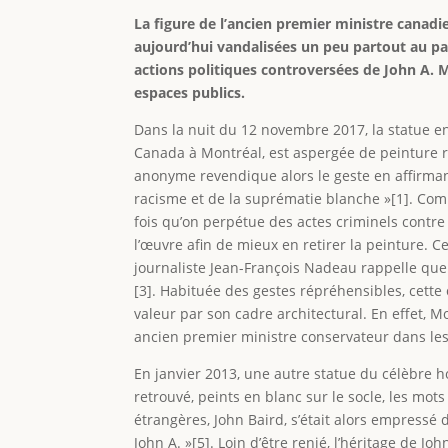
La figure de l’ancien premier ministre canadi
aujourd’hui vandalisées un peu partout au pay
actions politiques controversées de John A. 
espaces publics.
Dans la nuit du 12 novembre 2017, la statue e
Canada à Montréal, est aspergée de peinture r
anonyme revendique alors le geste en affirman
racisme et de la suprématie blanche »[1]. Comm
fois qu’on perpétue des actes criminels contre
l’œuvre afin de mieux en retirer la peinture. C
journaliste Jean-François Nadeau rappelle que 
[3]. Habituée des gestes répréhensibles, cette
valeur par son cadre architectural. En effet, M
ancien premier ministre conservateur dans les
En janvier 2013, une autre statue du célèbre h
retrouvé, peints en blanc sur le socle, les mots
étrangères, John Baird, s’était alors empressé 
John A. »[5]. Loin d’être renié, l’héritage de 