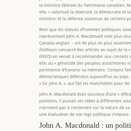
la ministre libérale du Patrimoine canadien, M
elle, « valorisait la diversité, la démocratie e
ministre, et la défense soutenue de certains p
Bien que les statues d’hommes politiques soien
représentant John A. Macdonald sont plus viru
Canada-anglais – est de plus en plus ouvertem
d’ailleurs consacré des articles au sujet de la
(FEEO) en venait à recommander aux conseils s
elle, au « génocide des peuples autochtones »[9
pertinence d’honorer sa mémoire. Certains faits
démocratiques défendus aujourd’hui au pays. Pl
« Sir John A. », qui fait les manchettes pour d
John A. Macdonald était soucieux d’une « effica
positions, il puisait ses idées à différentes so
n’arrivent pas à s’entendre sur la nature de sa 
une évaluation de son legs politique s’impose.
John A. Macdonald : un polit