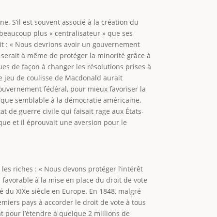
. S’il est souvent associé à la création du
 beaucoup plus « centralisateur » que ses
ait : « Nous devrions avoir un gouvernement
i serait à même de protéger la minorité grâce à
s de façon à changer les résolutions prises à
Le jeu de coulisse de Macdonald aurait
ouvernement fédéral, pour mieux favoriser la
tique semblable à la démocratie américaine,
at de guerre civile qui faisait rage aux États-
ue et il éprouvait une aversion pour le
es riches : « Nous devons protéger l’intérêt
 favorable à la mise en place du droit de vote
ié du XIXe siècle en Europe. En 1848, malgré
emiers pays à accorder le droit de vote à tous
at pour l’étendre à quelque 2 millions de