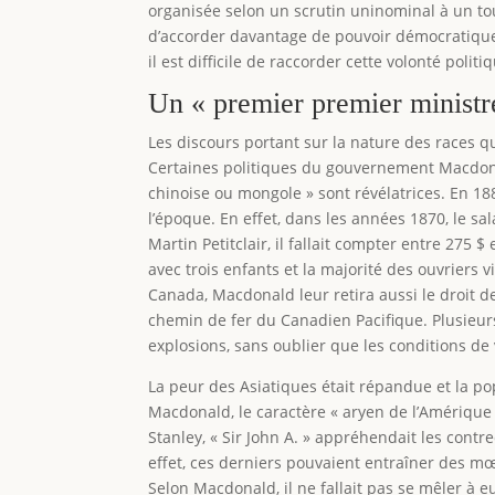
organisée selon un scrutin uninominal à un tou
d’accorder davantage de pouvoir démocratique a
il est difficile de raccorder cette volonté poli
Un « premier premier ministre
Les discours portant sur la nature des races 
Certaines politiques du gouvernement Macdonal
chinoise ou mongole » sont révélatrices. En 
l’époque. En effet, dans les années 1870, le sal
Martin Petitclair, il fallait compter entre 275 
avec trois enfants et la majorité des ouvriers 
Canada, Macdonald leur retira aussi le droit d
chemin de fer du Canadien Pacifique. Plusieurs 
explosions, sans oublier que les conditions de 
La peur des Asiatiques était répandue et la p
Macdonald, le caractère « aryen de l’Amérique 
Stanley, « Sir John A. » appréhendait les con
effet, ces derniers pouvaient entraîner des mœ
Selon Macdonald, il ne fallait pas se mêler à e