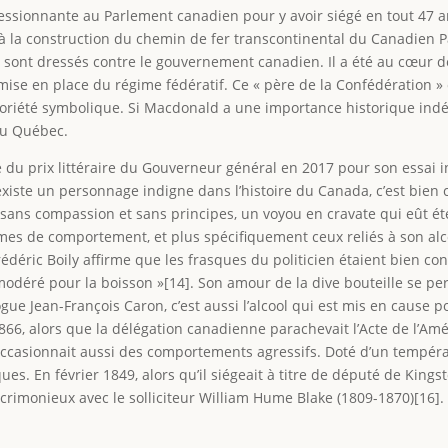
essionnante au Parlement canadien pour y avoir siégé en tout 47 an
la construction du chemin de fer transcontinental du Canadien Paci
e sont dressés contre le gouvernement canadien. Il a été au cœur de
mise en place du régime fédératif. Ce « père de la Confédération »
oriété symbolique. Si Macdonald a une importance historique indéni
au Québec.
 du prix littéraire du Gouverneur général en 2017 pour son essai i
 existe un personnage indigne dans l’histoire du Canada, c’est bien 
sans compassion et sans principes, un voyou en cravate qui eût é
èmes de comportement, et plus spécifiquement ceux reliés à son alc
Frédéric Boily affirme que les frasques du politicien étaient bien
déré pour la boisson »[14]. Son amour de la dive bouteille se perc
ogue Jean-François Caron, c’est aussi l’alcool qui est mis en cause 
6, alors que la délégation canadienne parachevait l’Acte de l’Amé
 occasionnait aussi des comportements agressifs. Doté d’un tempé
ues. En février 1849, alors qu’il siégeait à titre de député de Kings
acrimonieux avec le solliciteur William Hume Blake (1809-1870)[16]. 