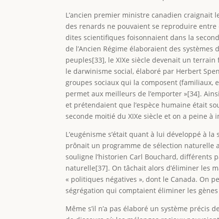
L’ancien premier ministre canadien craignait l
des renards ne pouvaient se reproduire entre 
dites scientifiques foisonnaient dans la second
de l’Ancien Régime élaboraient des systèmes de 
peuples[33], le XIXe siècle devenait un terrain
le darwinisme social, élaboré par Herbert Spence
groupes sociaux qui la composent (familiaux, et
permet aux meilleurs de l’emporter »[34]. Ains
et prétendaient que l’espèce humaine était sou
seconde moitié du XIXe siècle et on a peine à 
L’eugénisme s’était quant à lui développé à la 
prônait un programme de sélection naturelle ar
souligne l’historien Carl Bouchard, différents p
naturelle[37]. On tâchait alors d’éliminer le
« politiques négatives », dont le Canada. On p
ségrégation qui comptaient éliminer les gènes 
Même s’il n’a pas élaboré un système précis de