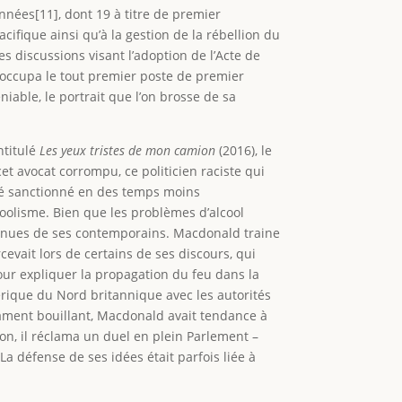
nées[11], dont 19 à titre de premier
fique ainsi qu’à la gestion de la rébellion du
s discussions visant l’adoption de l’Acte de
 occupa le tout premier poste de premier
able, le portrait que l’on brosse de sa
ntitulé
Les yeux tristes de mon camion
(2016), le
cet avocat corrompu, ce politicien raciste qui
té sanctionné en des temps moins
oolisme. Bien que les problèmes d’alcool
 connues de ses contemporains. Macdonald traine
evait lors de certains de ses discours, qui
pour expliquer la propagation du feu dans la
rique du Nord britannique avec les autorités
rament bouillant, Macdonald avait tendance à
ton, il réclama un duel en plein Parlement –
La défense de ses idées était parfois liée à