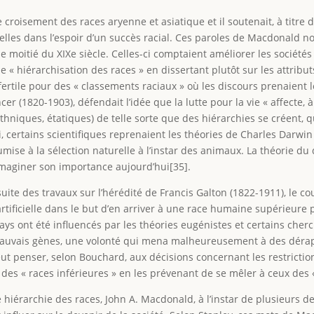
e croisement des races aryenne et asiatique et il soutenait, à titre
elles dans l’espoir d’un succès racial. Ces paroles de Macdonald 
e moitié du XIXe siècle. Celles-ci comptaient améliorer les sociétés
« hiérarchisation des races » en dissertant plutôt sur les attribut
 fertile pour des « classements raciaux » où les discours prenaient 
r (1820-1903), défendait l’idée que la lutte pour la vie « affecte, à
hniques, étatiques) de telle sorte que des hiérarchies se créent, qu
i, certains scientifiques reprenaient les théories de Charles Darwi
mise à la sélection naturelle à l’instar des animaux. La théorie du
imaginer son importance aujourd’hui[35].
suite des travaux sur l’hérédité de Francis Galton (1822-1911), le 
tificielle dans le but d’en arriver à une race humaine supérieure
ays ont été influencés par les théories eugénistes et certains cherc
s mauvais gènes, une volonté qui mena malheureusement à des dérap
eut penser, selon Bouchard, aux décisions concernant les restrictio
des « races inférieures » en les prévenant de se mêler à ceux des 
 hiérarchie des races, John A. Macdonald, à l’instar de plusieurs de