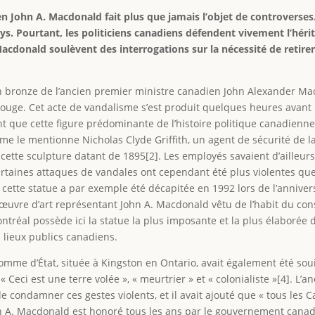
en John A. Macdonald fait plus que jamais l’objet de controverses.
s. Pourtant, les politiciens canadiens défendent vivement l’hérit
Macdonald soulèvent des interrogations sur la nécessité de reti
n bronze de l’ancien premier ministre canadien John Alexander Mac
ouge. Cet acte de vandalisme s’est produit quelques heures avant 
t que cette figure prédominante de l’histoire politique canadienn
e le mentionne Nicholas Clyde Griffith, un agent de sécurité de l
 cette sculpture datant de 1895[2]. Les employés savaient d’ailleu
ertaines attaques de vandales ont cependant été plus violentes que 
cette statue a par exemple été décapitée en 1992 lors de l’anniver
 œuvre d’art représentant John A. Macdonald vêtu de l’habit du cons
ontréal possède ici la statue la plus imposante et la plus élaborée 
 lieux publics canadiens.
omme d’État, située à Kingston en Ontario, avait également été soui
 « Ceci est une terre volée », « meurtrier » et « colonialiste »[4]. L
de condamner ces gestes violents, et il avait ajouté que « tous les C
John A. Macdonald est honoré tous les ans par le gouvernement canad