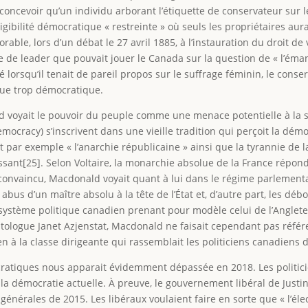
oncevoir qu’un individu arborant l’étiquette de conservateur sur le
ligibilité démocratique « restreinte » où seuls les propriétaires aura
ble, lors d’un débat le 27 avril 1885, à l’instauration du droit 
 de leader que pouvait jouer le Canada sur la question de « l’éman
 lorsqu’il tenait de pareil propos sur le suffrage féminin, le con
que trop démocratique.
oyait le pouvoir du peuple comme une menace potentielle à la stab
emocracy) s’inscrivent dans une vieille tradition qui perçoit la d
it par exemple « l’anarchie républicaine » ainsi que la tyrannie de 
issant[25]. Selon Voltaire, la monarchie absolue de la France répon
vaincu, Macdonald voyait quant à lui dans le régime parlementai
s abus d’un maître absolu à la tête de l’État et, d’autre part, les d
 système politique canadien prenant pour modèle celui de l’Angleter
litologue Janet Azjenstat, Macdonald ne faisait cependant pas référ
ien à la classe dirigeante qui rassemblait les politiciens canadiens 
cratiques nous apparait évidemment dépassée en 2018. Les politici
 la démocratie actuelle. À preuve, le gouvernement libéral de Just
énérales de 2015. Les libéraux voulaient faire en sorte que « l’élec