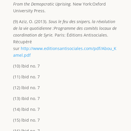
From the Demopcratic Uprising.
New York:Oxford
University Press.
(9) Aziz, O. (2013).
Sous le feu des snipers, la révolution
de la vie quotidienne :Programme des
comités locaux de
coordination de Syrie.
Paris: Éditions Antisociales.
Récupéré
sur
http://www.editionsantisociales.com/pdf/Abou_K
amel.pdf
(10) lbid no. 7
(11) lbid no. 7
(12) lbid no. 7
(13) Ibid no. 7
(14) lbid no. 7
(15) lbid no. 7
(16) lbid no. 7