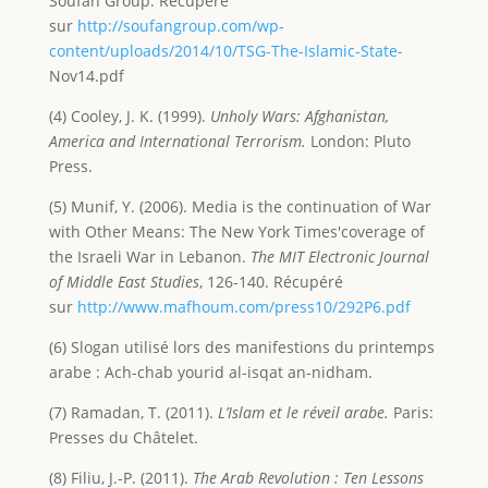
Soufan Group. Récupéré
sur
http://soufangroup.com/wp-
content/uploads/2014/10/TSG-The-Islamic-State-
Nov14.pdf
(4) Cooley, J. K. (1999).
Unholy Wars: Afghanistan,
America and International Terrorism.
London: Pluto
Press.
(5) Munif, Y. (2006). Media is the continuation of War
with Other Means: The New York Times'coverage of
the Israeli War in Lebanon.
The MIT Electronic Journal
of Middle East
Studies
, 126-140. Récupéré
sur
http://www.mafhoum.com/press10/292P6.pdf
(6) Slogan utilisé lors des manifestions du printemps
arabe : Ach-chab yourid al-isqat an-nidham.
(7) Ramadan, T. (2011).
L’Islam et le réveil arabe.
Paris:
Presses du Châtelet.
(8) Filiu, J.-P. (2011).
The Arab Revolution : Ten Lessons