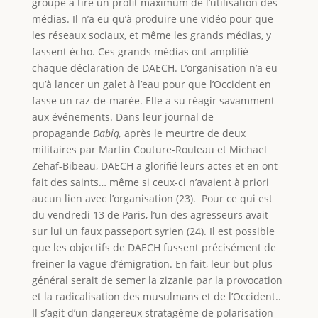
groupe a tiré un profit maximum de l’utilisation des
médias. Il n’a eu qu’à produire une vidéo pour que
les réseaux sociaux, et même les grands médias, y
fassent écho. Ces grands médias ont amplifié
chaque déclaration de DAECH. L’organisation n’a eu
qu’à lancer un galet à l’eau pour que l’Occident en
fasse un raz-de-marée. Elle a su réagir savamment
aux événements. Dans leur journal de
propagande
Dabiq,
après le meurtre de deux
militaires par Martin Couture-Rouleau et Michael
Zehaf-Bibeau, DAECH a glorifié leurs actes et en ont
fait des saints… même si ceux-ci n’avaient à priori
aucun lien avec l’organisation (23). Pour ce qui est
du vendredi 13 de Paris, l’un des agresseurs avait
sur lui un faux passeport syrien (24). Il est possible
que les objectifs de DAECH fussent précisément de
freiner la vague d’émigration. En fait, leur but plus
général serait de semer la zizanie par la provocation
et la radicalisation des musulmans et de l’Occident..
Il s’agit d’un dangereux stratagème de polarisation