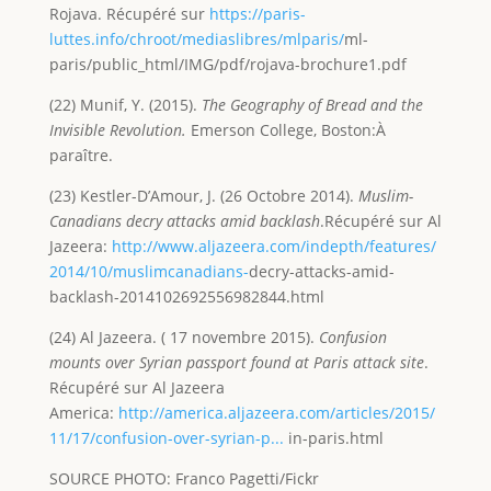
Rojava. Récupéré sur
https://paris-
luttes.info/chroot/mediaslibres/mlparis/
ml-
paris/public_html/IMG/pdf/rojava-brochure1.pdf
(22) Munif, Y. (2015).
The Geography of Bread and the
Invisible Revolution.
Emerson College, Boston:À
paraître.
(23) Kestler-D’Amour, J. (26 Octobre 2014).
Muslim-
Canadians decry attacks amid backlash
.Récupéré sur Al
Jazeera:
http://www.aljazeera.com/indepth/features/
2014/10/muslimcanadians-
decry-attacks-amid-
backlash-2014102692556982844.html
(24) Al Jazeera. ( 17 novembre 2015).
Confusion
mounts over Syrian passport found at Paris attack
site
.
Récupéré sur Al Jazeera
America:
http://america.aljazeera.com/articles/2015/
11/17/confusion-over-syrian-p...
in-paris.html
SOURCE PHOTO: Franco Pagetti/Fickr